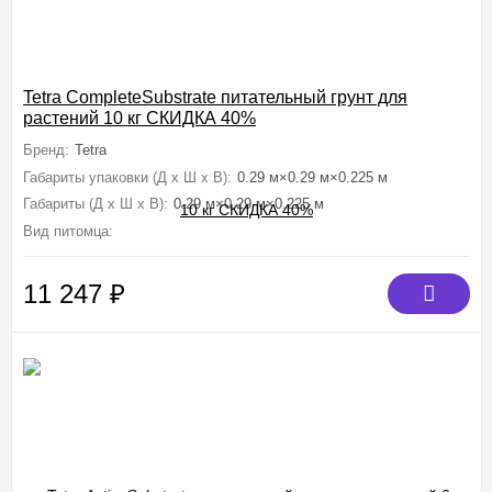
Tetra CompleteSubstrate питательный грунт для
растений 10 кг СКИДКА 40%
Бренд:
Tetra
Габариты упаковки (Д х Ш х В):
0.29 м×0.29 м×0.225 м
Габариты (Д х Ш х В):
0.29 м×0.29 м×0.225 м
Вид питомца:
Рыбки аквариумные (Золотые, Петушки, Гуппи, Цихлид
11 247
₽