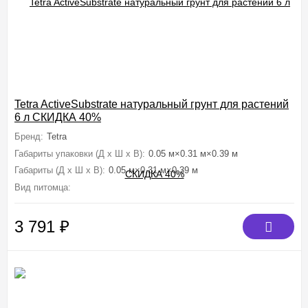
Tetra ActiveSubstrate натуральный грунт для растений
6 л СКИДКА 40%
Бренд:
Tetra
Габариты упаковки (Д х Ш х В):
0.05 м×0.31 м×0.39 м
Габариты (Д х Ш х В):
0.05 м×0.31 м×0.39 м
Вид питомца:
Рыбки аквариумные (Золотые, Петушки, Гуппи, Цихлид
3 791
₽