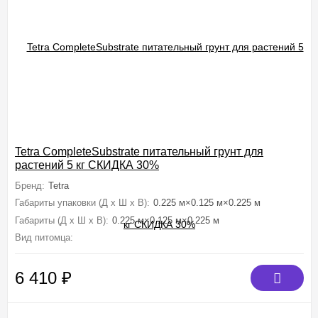
Tetra CompleteSubstrate питательный грунт для
растений 5 кг СКИДКА 30%
Бренд:
Tetra
Габариты упаковки (Д х Ш х В):
0.225 м×0.125 м×0.225 м
Габариты (Д х Ш х В):
0.225 м×0.125 м×0.225 м
Вид питомца:
Рыбки аквариумные (Золотые, Петушки, Гуппи, Цихлид
6 410
₽