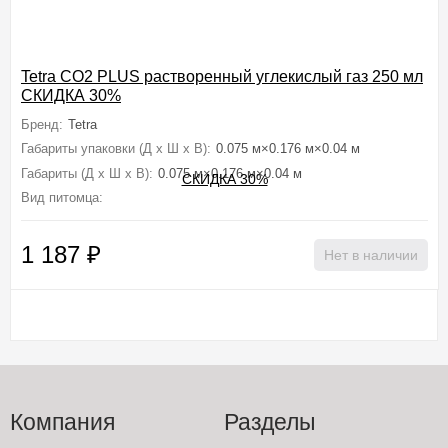
Tetra CO2 PLUS растворенный углекислый газ 250 мл
СКИДКА 30%
Бренд:
Tetra
Габариты упаковки (Д х Ш х В):
0.075 м×0.176 м×0.04 м
Габариты (Д х Ш х В):
0.075 м×0.176 м×0.04 м
Вид питомца:
Рыбки аквариумные (Золотые, Петушки, Гуппи, Цихлид
1 187
₽
Нет в наличии
Компания
Разделы