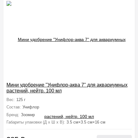
Мини удобрение "Унифлор-аква 7" для аквариумных
растений, нейтр. 100 мл
Вес:
125 г
Состав:
Унифлор
Бренд:
Зоомир
Габариты упаковки (Д х Ш х В):
3.5 см×3.5 см×16 см