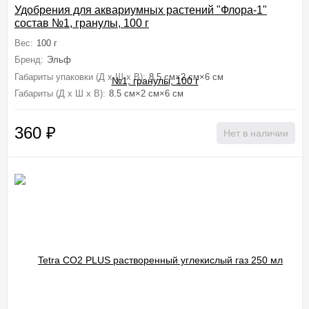
Удобрения для аквариумных растений "Флора-1"
состав №1, гранулы, 100 г
Вес:
100 г
Бренд:
Эльф
Габариты упаковки (Д х Ш х В):
8.5 см×2 см×6 см
Габариты (Д х Ш х В):
8.5 см×2 см×6 см
360
₽
Нет в наличии