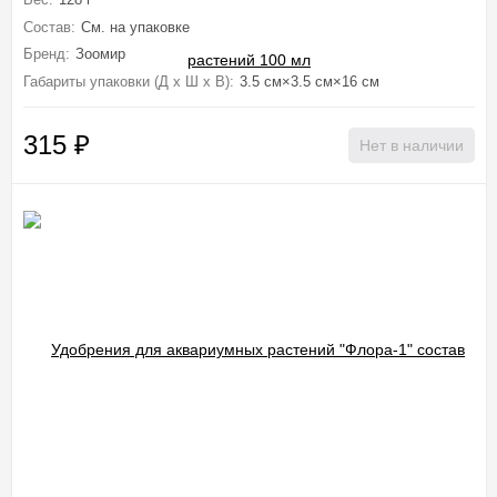
Состав:
См. на упаковке
Бренд:
Зоомир
Габариты упаковки (Д х Ш х В):
3.5 см×3.5 см×16 см
315
₽
Нет в наличии