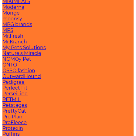
MIKIMEALS
Moderna
Monge
moonsy
MPG brands
MPS
Mr.Fresh
Mr.Kranch
My Pets Solutions
Nature's Miracle
NOMOy Pet
ONTO
OSSO fashion
OutwardHound
Pedigree
Perfect Fit
PerseiLine
PETMIL
Petstages
PrettyCat
Pro Plan
ProFleece
Protexin
Puffins