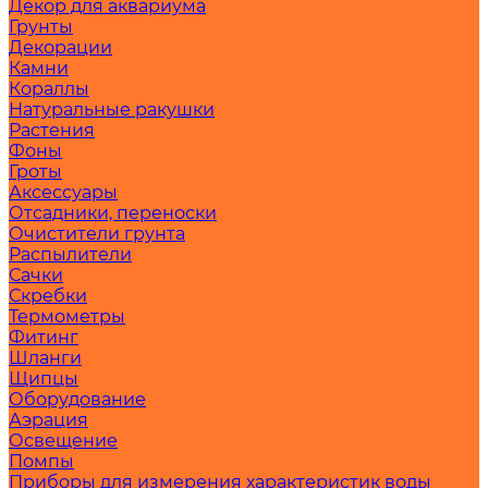
Декор для аквариума
Грунты
Декорации
Камни
Кораллы
Натуральные ракушки
Растения
Фоны
Гроты
Аксессуары
Отсадники, переноски
Очистители грунта
Распылители
Сачки
Скребки
Термометры
Фитинг
Шланги
Щипцы
Оборудование
Аэрация
Освещение
Помпы
Приборы для измерения характеристик воды