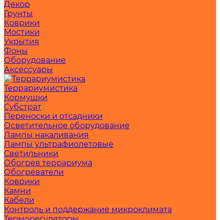
Декор
Грунты
Коврики
Мостики
Укрытия
Фоны
Оборудование
Аксессуары
Террариумистика
Кормушки
Субстрат
Переноски и отсадники
Осветительное оборудование
Лампы накаливания
Лампы ультрафиолетовые
Светильники
Обогрев террариума
Обогреватели
Коврики
Камни
Кабели
Контроль и поддержание микроклимата
Терморегуляторы