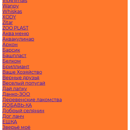
VitAnimals
Wanpy
Whiskas
XODY
Zitar
ZOO PLAST
Аква меню
Аквакулинар
Аркон
Барсик
Башпласт
Белком
Бриллиант
Ваше Хозяйство
Верные друзья
Веселый попугай
Дай лапку
Данко-ЗОО
Деревенские лакомства
ДОБАВЬ-КА
Добрый селянин
Дог ланч
ЕШКА
Зверьё моё