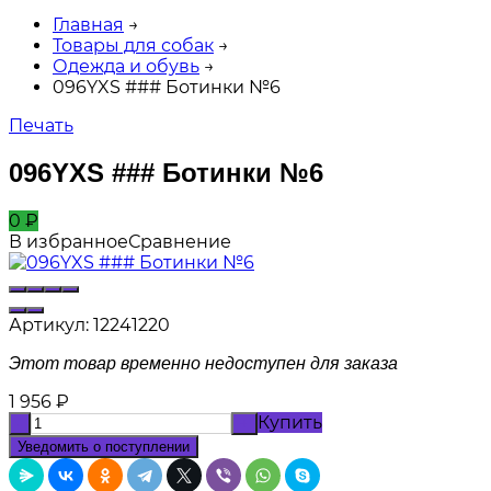
Главная
→
Товары для собак
→
Одежда и обувь
→
096YXS ### Ботинки №6
Печать
096YXS ### Ботинки №6
0
₽
В избранное
Сравнение
Артикул:
12241220
Этот товар временно недоступен для заказа
1 956
₽
Купить
-
+
Уведомить о поступлении