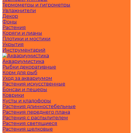
Термометры и гигрометры
Увлажнители
Декор
Фоны
Растения
Коряги и лианы
Плотики и мостики
Укрытия
Инструментарий
Аквариумистика
Рыбки декоративные
Корм для рыб
Уход за аквариумом
Растения искусственные
Бонсаи и пещеры
Коврики
Кусты и кладофоры
Растения длинностебельные
Растения переднего плана
Растения с распылителем
Растения светящиеся
Растения шелковые