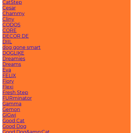
CatStep
Cesar
Chammy
Cliny
CODOS
CORE
DECOR DE
DIIL
dog gone smart
DOGLIKE
Dreamies
Dreams
Eva
FELIX
Fiory
Flexi
Fresh Step
FURminator
Gamma
Gemon
GiGwi
Good Cat
Good Dog
Good Dog&amp;Cat