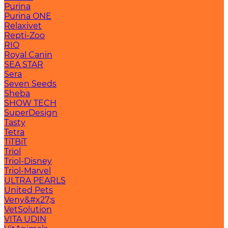
Purina
Purina ONE
Relaxivet
Repti-Zoo
RIO
Royal Canin
SEA STAR
Sera
Seven Seeds
Sheba
SHOW TECH
SuperDesign
Tasty
Tetra
TiTBiT
Triol
Triol-Disney
Triol-Marvel
ULTRA PEARLS
United Pets
Veny&#x27;s
VetSolution
VITA UDIN