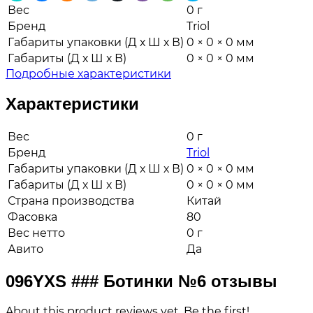
Вес
0 г
Бренд
Triol
Габариты упаковки (Д х Ш х В)
0 × 0 × 0 мм
Габариты (Д х Ш х В)
0 × 0 × 0 мм
Подробные характеристики
Характеристики
Вес
0 г
Бренд
Triol
Габариты упаковки (Д х Ш х В)
0 × 0 × 0 мм
Габариты (Д х Ш х В)
0 × 0 × 0 мм
Страна производства
Китай
Фасовка
80
Вес нетто
0 г
Авито
Да
096YXS ### Ботинки №6 отзывы
About this product reviews yet. Be the first!