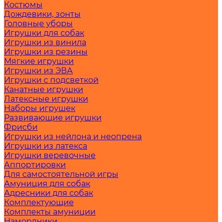
Костюмы
Дождевики, зонты
Головные уборы
Игрушки для собак
Игрушки из винила
Игрушки из резины
Мягкие игрушки
Игрушки из ЭВА
Игрушки с подсветкой
Канатные игрушки
Латексные игрушки
Наборы игрушек
Развивающие игрушки
Фрисби
Игрушки из нейлона и неопрена
Игрушки из латекса
Игрушки веревочные
Аппортировки
Для самостоятельной игры
Амуниция для собак
Адресники для собак
Комплектующие
Комплекты амуниции
Намордники