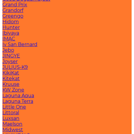
Grand Prix
Grandorf
Greengo
Hidom
Hunter
Ibiyaya
IMAC
Iv San Bernard
Jebo
JINGYE
Joyser
JULIUS-K9
KikiKat
Kitekat
Kruuse
KW Zone
Laguna Aqua
Laguna Terra
Little One
Littoral
Luxsan
Maelson
Midwest