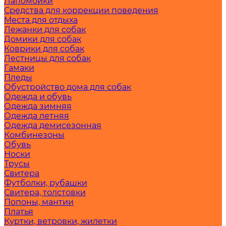
Лапомойки
Средства для коррекции поведения
Места для отдыха
Лежанки для собак
Домики для собак
Коврики для собак
Лестницы для собак
Гамаки
Пледы
Обустройство дома для собак
Одежда и обувь
Одежда зимняя
Одежда летняя
Одежда демисезонная
Комбинезоны
Обувь
Носки
Трусы
Свитера
Футболки, рубашки
Свитера, толстовки
Попоны, мантии
Платья
Куртки, ветровки, жилетки