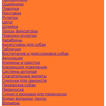
Ошейники
Поводки
Ринговки
Рулетки
Цепи
Шлейки
Тросы, фиксаторы
Поводки-рулетки
Карабины
Аксессуары для собак
Таблички
Воспитание и дрессировка собак
Амуниция
Кликеры и свистки
Коррекция поведения
Системы антилай
Спасательные жилеты
Сумочки для лакомств
Перевозка собак
Переноска
Сумки и рюкзаки для переноски
Будки, вольеры, тенты
Вольеры