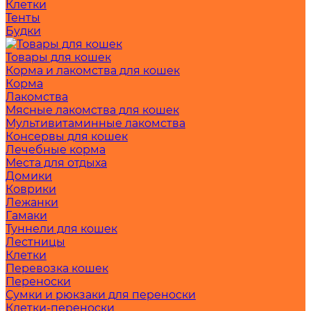
Клетки
Тенты
Будки
Товары для кошек
Корма и лакомства для кошек
Корма
Лакомства
Мясные лакомства для кошек
Мультивитаминные лакомства
Консервы для кошек
Лечебные корма
Места для отдыха
Домики
Коврики
Лежанки
Гамаки
Туннели для кошек
Лестницы
Клетки
Перевозка кошек
Переноски
Сумки и рюкзаки для переноски
Клетки-переноски