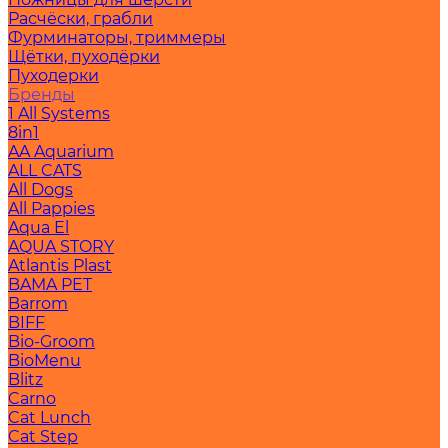
Расчёски, грабли
Фурминаторы, триммеры
Щётки, пуходёрки
Пуходерки
Бренды
1 All Systems
8in1
AA Aquarium
ALL CATS
All Dogs
All Pappies
Aqua El
AQUA STORY
Atlantis Plast
BAMA PET
Barrom
BIFF
Bio-Groom
BioMenu
Blitz
Carno
Cat Lunch
Cat Step