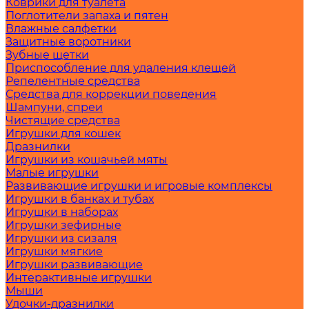
Коврики для туалета
Поглотители запаха и пятен
Влажные салфетки
Защитные воротники
Зубные щетки
Приспособление для удаления клещей
Репелентные средства
Средства для коррекции поведения
Шампуни, спреи
Чистящие средства
Игрушки для кошек
Дразнилки
Игрушки из кошачьей мяты
Малые игрушки
Развивающие игрушки и игровые комплексы
Игрушки в банках и тубах
Игрушки в наборах
Игрушки зефирные
Игрушки из сизаля
Игрушки мягкие
Игрушки развивающие
Интерактивные игрушки
Мыши
Удочки-дразнилки