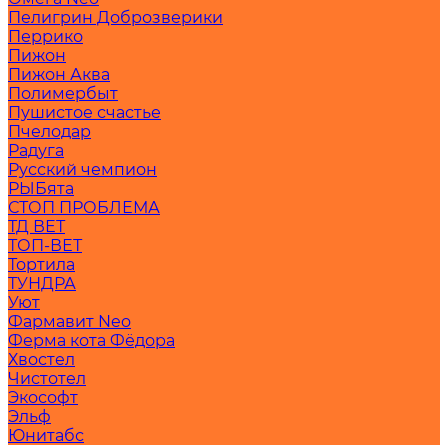
Пелигрин Доброзверики
Перрико
Пижон
Пижон Аква
Полимербыт
Пушистое счастье
Пчелодар
Радуга
Русский чемпион
РЫБята
СТОП ПРОБЛЕМА
ТД ВЕТ
ТОП-ВЕТ
Тортила
ТУНДРА
Уют
Фармавит Neo
Ферма кота Фёдора
Хвостел
Чистотел
Экософт
Эльф
Юнитабс