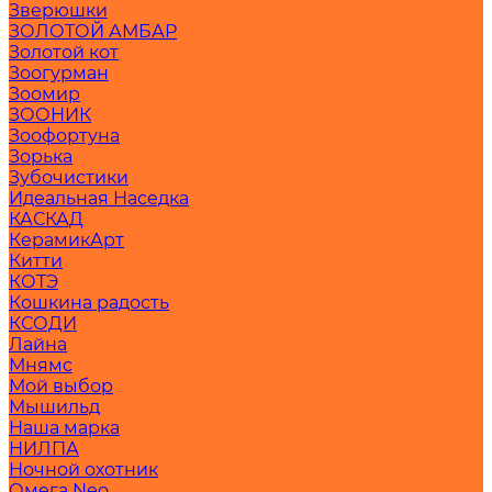
Зверюшки
ЗОЛОТОЙ АМБАР
Золотой кот
Зоогурман
Зоомир
ЗООНИК
Зоофортуна
Зорька
Зубочистики
Идеальная Наседка
КАСКАД
КерамикАрт
Китти
КОТЭ
Кошкина радость
КСОДИ
Лайна
Мнямс
Мой выбор
Мышильд
Наша марка
НИЛПА
Ночной охотник
Омега Neo