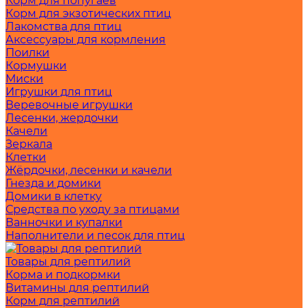
Корм для попугаев
Корм для экзотических птиц
Лакомства для птиц
Аксессуары для кормления
Поилки
Кормушки
Миски
Игрушки для птиц
Веревочные игрушки
Лесенки, жердочки
Качели
Зеркала
Клетки
Жёрдочки, лесенки и качели
Гнезда и домики
Домики в клетку
Средства по уходу за птицами
Ванночки и купалки
Наполнители и песок для птиц
Товары для рептилий
Корма и подкормки
Витамины для рептилий
Корм для рептилий