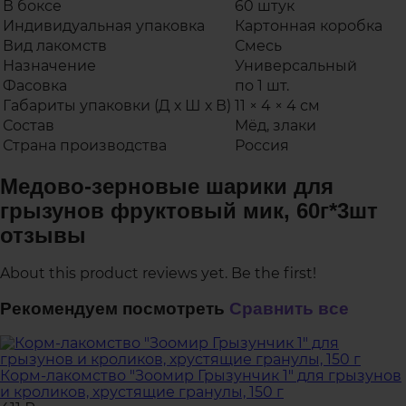
В боксе
60 штук
Индивидуальная упаковка
Картонная коробка
Вид лакомств
Смесь
Назначение
Универсальный
Фасовка
по 1 шт.
Габариты упаковки (Д х Ш х В)
11 × 4 × 4 см
Состав
Мёд, злаки
Страна производства
Россия
Медово-зерновые шарики для
грызунов фруктовый мик, 60г*3шт
отзывы
About this product reviews yet. Be the first!
Рекомендуем посмотреть
Сравнить все
Корм-лакомство "Зоомир Грызунчик 1" для грызунов
и кроликов, хрустящие гранулы, 150 г