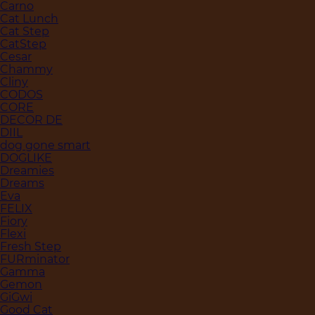
Carno
Cat Lunch
Cat Step
CatStep
Cesar
Chammy
Cliny
CODOS
CORE
DECOR DE
DIIL
dog gone smart
DOGLIKE
Dreamies
Dreams
Eva
FELIX
Fiory
Flexi
Fresh Step
FURminator
Gamma
Gemon
GiGwi
Good Cat