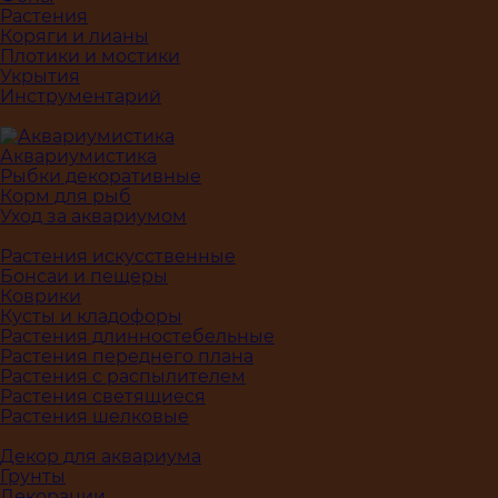
Растения
Коряги и лианы
Плотики и мостики
Укрытия
Инструментарий
Аквариумистика
Рыбки декоративные
Корм для рыб
Уход за аквариумом
Растения искусственные
Бонсаи и пещеры
Коврики
Кусты и кладофоры
Растения длинностебельные
Растения переднего плана
Растения с распылителем
Растения светящиеся
Растения шелковые
Декор для аквариума
Грунты
Декорации