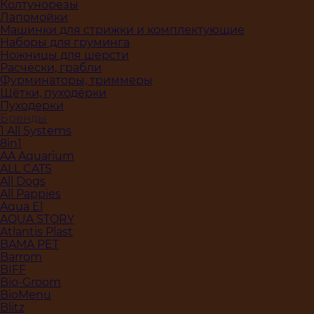
Колтунорезы
Лапомойки
Машинки для стрижки и комплектующие
Наборы для груминга
Ножницы для шерсти
Расчёски, грабли
Фурминаторы, триммеры
Щётки, пуходёрки
Пуходерки
Бренды
1 All Systems
8in1
AA Aquarium
ALL CATS
All Dogs
All Pappies
Aqua El
AQUA STORY
Atlantis Plast
BAMA PET
Barrom
BIFF
Bio-Groom
BioMenu
Blitz