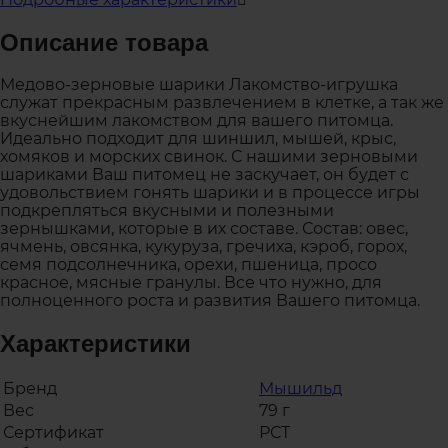
Описание товара
Медово-зерновые шарики Лакомство-игрушка
служат прекрасным развлечением в клетке, а так же
вкуснейшим лакомством для вашего питомца.
Идеально подходит для шиншил, мышей, крыс,
хомяков и морских свинок. С нашими зерновыми
шариками Ваш питомец не заскучает, он будет с
удовольствием гонять шарики и в процессе игры
подкрепляться вкусными и полезными
зернышками, которые в их составе. Состав: овес,
ячмень, овсянка, кукуруза, гречиха, кэроб, горох,
семя подсолнечника, орехи, пшеница, просо
красное, мясные гранулы. Все что нужно, для
полноценного роста и развития Вашего питомца.
Характеристики
Бренд
Мышильд
Вес
79 г
Сертификат
РСТ