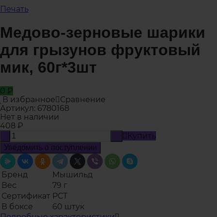
Печать
Медово-зерновые шарики
для грызунов фруктовый
мик, 60г*3шт
0
₽
В избранное
Сравнение
Артикул:
6780168
Нет в наличии
408
₽
Купить
-
+
Уведомить о поступлении
Бренд
Мышильд
Вес
79 г
Сертификат
РСТ
В боксе
60 штук
Подробные характеристики