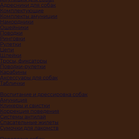
Адресники для собак
Комплектующие
Комплекты амуниции
Намордники
Ошейники
Поводки
Ринговки
Рулетки
Цепи
Шлейки
Тросы, фиксаторы
Поводки-рулетки
Карабины
Аксессуары для собак
Таблички
Воспитание и дрессировка собак
Амуниция
Кликеры и свистки
Коррекция поведения
Системы антилай
Спасательные жилеты
Сумочки для лакомств