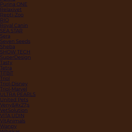
Purina ONE
Relaxivet
Repti-Zoo
RIO
Royal Canin
SEA STAR
Sera
Seven Seeds
Sheba
SHOW TECH
SuperDesign
Tasty
Tetra
TiTBiT
Triol
Triol-Disney
Triol-Marvel
ULTRA PEARLS
United Pets
Veny&#x27;s
VetSolution
VITA UDIN
VitAnimals
Wanpy
Whiskas