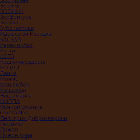
Зоогурман
Зоомир
ЗООНИК
Зоофортуна
Зорька
Зубочистики
Идеальная Наседка
КАСКАД
КерамикАрт
Китти
КОТЭ
Кошкина радость
КСОДИ
Лайна
Мнямс
Мой выбор
Мышильд
Наша марка
НИЛПА
Ночной охотник
Омега Neo
Пелигрин Доброзверики
Перрико
Пижон
Пижон Аква