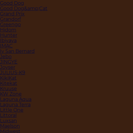
Good Dog
Good Dog&amp;Cat
Grand Prix
Grandorf
Greengo
Hidom
Hunter
Ibiyaya
IMAC
Iv San Bernard
Jebo
JINGYE
Joyser
JULIUS-K9
KikiKat
Kitekat
Kruuse
KW Zone
Laguna Aqua
Laguna Terra
Little One
Littoral
Luxsan
Maelson
Midwest