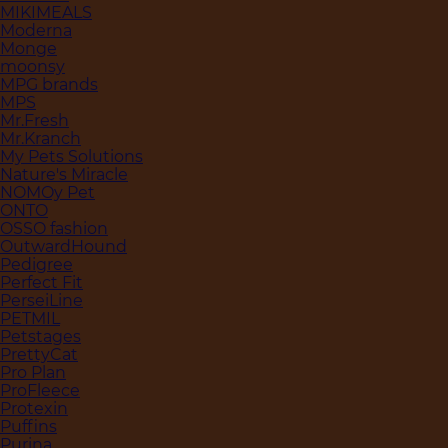
MIKIMEALS
Moderna
Monge
moonsy
MPG brands
MPS
Mr.Fresh
Mr.Kranch
My Pets Solutions
Nature's Miracle
NOMOy Pet
ONTO
OSSO fashion
OutwardHound
Pedigree
Perfect Fit
PerseiLine
PETMIL
Petstages
PrettyCat
Pro Plan
ProFleece
Protexin
Puffins
Purina