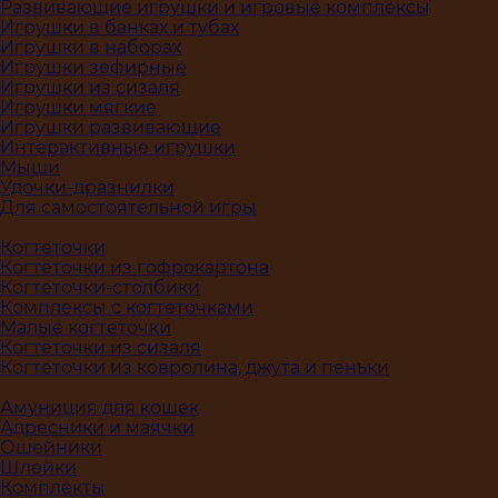
Развивающие игрушки и игровые комплексы
Игрушки в банках и тубах
Игрушки в наборах
Игрушки зефирные
Игрушки из сизаля
Игрушки мягкие
Игрушки развивающие
Интерактивные игрушки
Мыши
Удочки-дразнилки
Для самостоятельной игры
Когтеточки
Когтеточки из гофрокартона
Когтеточки-столбики
Комплексы с когтеточками
Малые когтеточки
Когтеточки из сизаля
Когтеточки из ковролина, джута и пеньки
Амуниция для кошек
Адресники и маячки
Ошейники
Шлейки
Комплекты