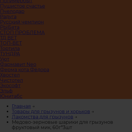
Полимербыт
Пушистое счастье
Пчелодар
Радуга
Русский чемпион
РЫБята
СТОП ПРОБЛЕМА
ТД ВЕТ
ТОП-ВЕТ
Тортила
ТУНДРА
Уют
Фармавит Neo
Ферма кота Фёдора
Хвостел
Чистотел
Экософт
Эльф
Юнитабс
Главная
→
Товары для грызунов и хорьков
→
Лакомства для грызунов
→
Медово-зерновые шарики для грызунов
фруктовый мик, 60г*3шт