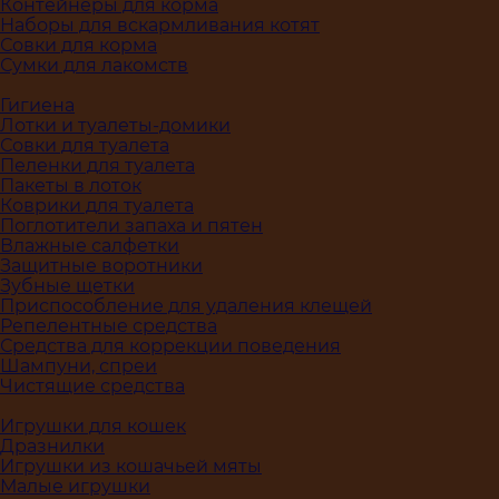
Контейнеры для корма
Наборы для вскармливания котят
Совки для корма
Сумки для лакомств
Гигиена
Лотки и туалеты-домики
Совки для туалета
Пеленки для туалета
Пакеты в лоток
Коврики для туалета
Поглотители запаха и пятен
Влажные салфетки
Защитные воротники
Зубные щетки
Приспособление для удаления клещей
Репелентные средства
Средства для коррекции поведения
Шампуни, спреи
Чистящие средства
Игрушки для кошек
Дразнилки
Игрушки из кошачьей мяты
Малые игрушки