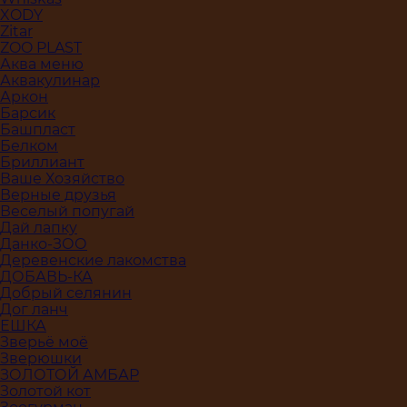
XODY
Zitar
ZOO PLAST
Аква меню
Аквакулинар
Аркон
Барсик
Башпласт
Белком
Бриллиант
Ваше Хозяйство
Верные друзья
Веселый попугай
Дай лапку
Данко-ЗОО
Деревенские лакомства
ДОБАВЬ-КА
Добрый селянин
Дог ланч
ЕШКА
Зверьё моё
Зверюшки
ЗОЛОТОЙ АМБАР
Золотой кот