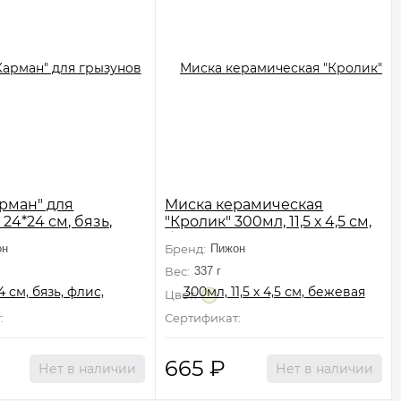
арман" для
Миска керамическая
24*24 см, бязь,
"Кролик" 300мл, 11,5 х 4,5 см,
ричневый
бежевая
он
Бренд:
Пижон
Вес:
337 г
Цвет:
:
Не подлежит сертификации
Сертификат:
Не подлежит сертификации
665
₽
Нет в наличии
Нет в наличии