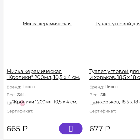
Миска керамическая
Туалет угловой для
"Кролики" 200мл, 10,5 х 4 см,
и хорьков, 18,5 х 18
розовая
цветов
Бренд:
Пижон
Бренд:
Пижон
Вес:
238 г
Вес:
238 г
Цвет:
Цвет:
Сертификат:
Не подлежит сертификации
Сертификат:
Не подлежи
665
₽
677
₽