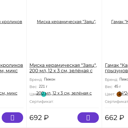
 кроликов
Миска керамическая "Заяц",
Гамак "К
 см, микс
200 мл, 12 x 3 cм, зелёная с
грызунов 
синими и жёлтыми лапками
флис, ко
Бренд:
Пижон
Бренд:
Пиж
Вес:
221 г
Вес:
45 г
Цвет:
Цвет:
т сертификации
Сертификат:
Не подлежит сертификации
Сертификат
692
₽
662
₽