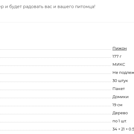
 и будет радовать вас и вашего питомца!
Пижон
177 г
МИКС
Не подле
30 штук
Пакет
Домики
19 см
Дерево
по 1 шт.
34 × 21 × 0.