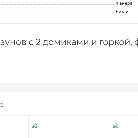
Фанера
Китай
нов с 2 домиками и горкой, фа
се