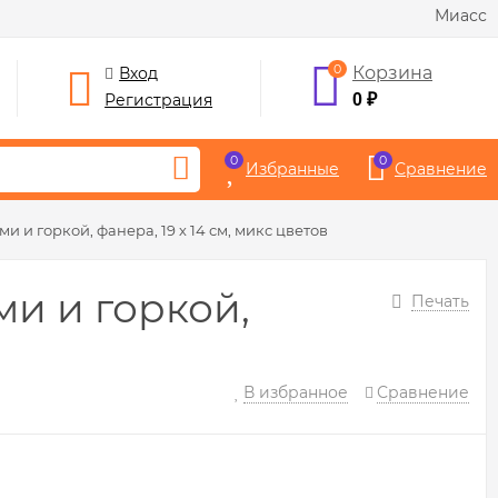
Миасс
0
Корзина
Вход
Регистрация
0
₽
0
0
Избранные
Сравнение
 и горкой, фанера, 19 х 14 см, микс цветов
и и горкой,
Печать
В избранное
Сравнение