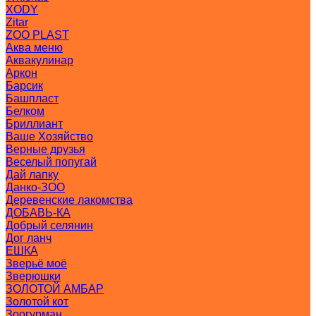
XODY
Zitar
ZOO PLAST
Аква меню
Аквакулинар
Аркон
Барсик
Башпласт
Белком
Бриллиант
Ваше Хозяйство
Верные друзья
Веселый попугай
Дай лапку
Данко-ЗОО
Деревенские лакомства
ДОБАВЬ-КА
Добрый селянин
Дог ланч
ЕШКА
Зверьё моё
Зверюшки
ЗОЛОТОЙ АМБАР
Золотой кот
Зоогурман