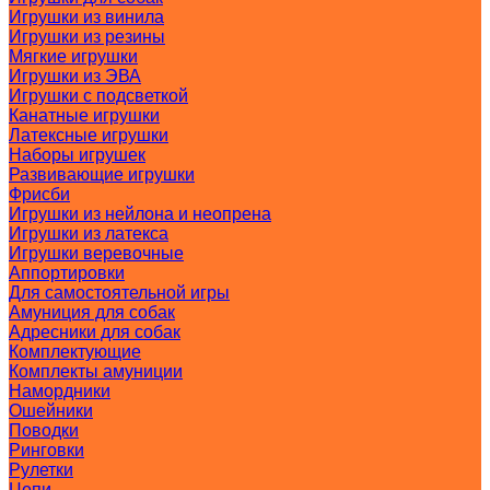
Игрушки из винила
Игрушки из резины
Мягкие игрушки
Игрушки из ЭВА
Игрушки с подсветкой
Канатные игрушки
Латексные игрушки
Наборы игрушек
Развивающие игрушки
Фрисби
Игрушки из нейлона и неопрена
Игрушки из латекса
Игрушки веревочные
Аппортировки
Для самостоятельной игры
Амуниция для собак
Адресники для собак
Комплектующие
Комплекты амуниции
Намордники
Ошейники
Поводки
Ринговки
Рулетки
Цепи