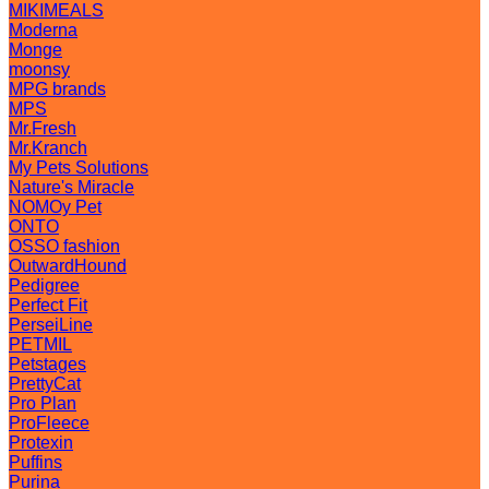
MIKIMEALS
Moderna
Monge
moonsy
MPG brands
MPS
Mr.Fresh
Mr.Kranch
My Pets Solutions
Nature's Miracle
NOMOy Pet
ONTO
OSSO fashion
OutwardHound
Pedigree
Perfect Fit
PerseiLine
PETMIL
Petstages
PrettyCat
Pro Plan
ProFleece
Protexin
Puffins
Purina