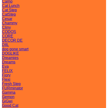
Carno
Cat Lunch
Cat Step
CatStep
Cesar
Chammy
Cliny
CODOS
CORE
DECOR DE
DIIL
dog gone smart
DOGLIKE
Dreamies
Dreams
Eva
FELIX
Fiory
Flexi
Fresh Step
FURminator
Gamma
Gemon
GiGwi
Good Cat