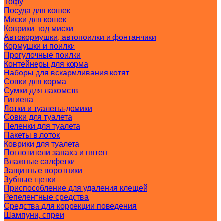
Тофу
Посуда для кошек
Миски для кошек
Коврики под миски
Автокормушки, автопоилки и фонтанчики
Кормушки и поилки
Прогулочные поилки
Контейнеры для корма
Наборы для вскармливания котят
Совки для корма
Сумки для лакомств
Гигиена
Лотки и туалеты-домики
Совки для туалета
Пеленки для туалета
Пакеты в лоток
Коврики для туалета
Поглотители запаха и пятен
Влажные салфетки
Защитные воротники
Зубные щетки
Приспособление для удаления клещей
Репелентные средства
Средства для коррекции поведения
Шампуни, спреи