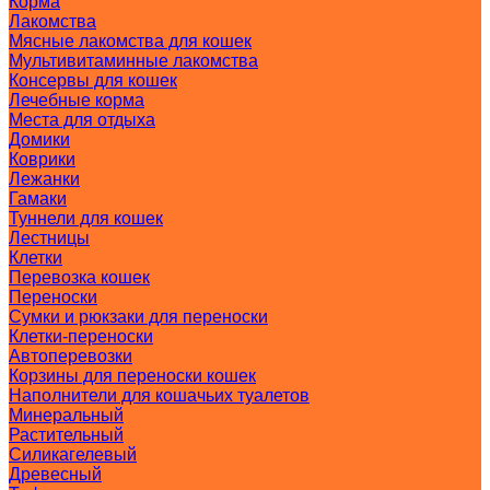
Корма
Лакомства
Мясные лакомства для кошек
Мультивитаминные лакомства
Консервы для кошек
Лечебные корма
Места для отдыха
Домики
Коврики
Лежанки
Гамаки
Туннели для кошек
Лестницы
Клетки
Перевозка кошек
Переноски
Сумки и рюкзаки для переноски
Клетки-переноски
Автоперевозки
Корзины для переноски кошек
Наполнители для кошачьих туалетов
Минеральный
Растительный
Силикагелевый
Древесный