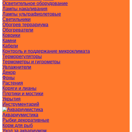
Осветительное оборудование
Лампы накаливания
Лампы ультрафиолетовые
Светильники
Обогрев террариума
Обогреватели
Коврики
Камни
Кабели
Контроль и поддержание микроклимата
Терморегуляторы
Термометры и гигрометры
Увлажнители
Декор
Фоны
Растения
Коряги и лианы
Плотики и мостики
Укрытия
Инструментарий
Аквариумистика
Рыбки декоративные
Корм для рыб
Уход за аквариумом