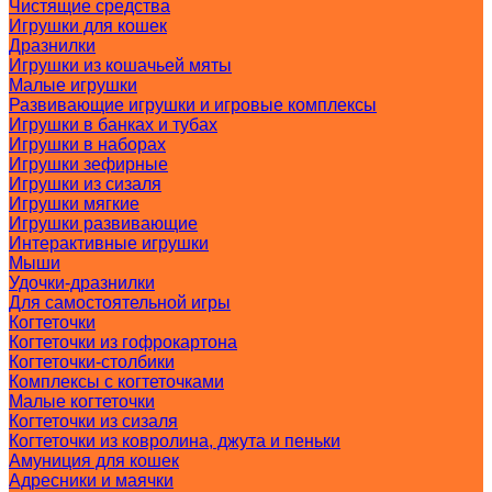
Чистящие средства
Игрушки для кошек
Дразнилки
Игрушки из кошачьей мяты
Малые игрушки
Развивающие игрушки и игровые комплексы
Игрушки в банках и тубах
Игрушки в наборах
Игрушки зефирные
Игрушки из сизаля
Игрушки мягкие
Игрушки развивающие
Интерактивные игрушки
Мыши
Удочки-дразнилки
Для самостоятельной игры
Когтеточки
Когтеточки из гофрокартона
Когтеточки-столбики
Комплексы с когтеточками
Малые когтеточки
Когтеточки из сизаля
Когтеточки из ковролина, джута и пеньки
Амуниция для кошек
Адресники и маячки