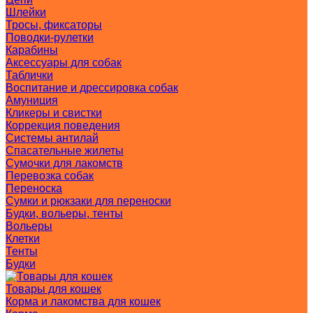
Шлейки
Тросы, фиксаторы
Поводки-рулетки
Карабины
Аксессуары для собак
Таблички
Воспитание и дрессировка собак
Амуниция
Кликеры и свистки
Коррекция поведения
Системы антилай
Спасательные жилеты
Сумочки для лакомств
Перевозка собак
Переноска
Сумки и рюкзаки для переноски
Будки, вольеры, тенты
Вольеры
Клетки
Тенты
Будки
Товары для кошек
Корма и лакомства для кошек