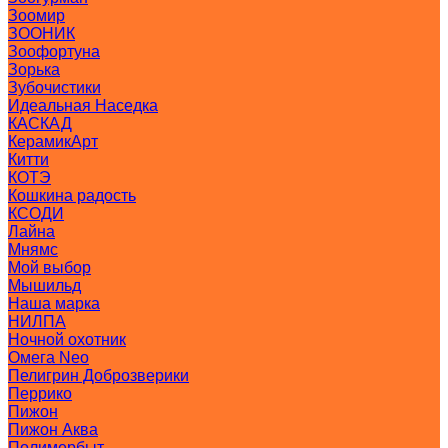
Зоомир
ЗООНИК
Зоофортуна
Зорька
Зубочистики
Идеальная Наседка
КАСКАД
КерамикАрт
Китти
КОТЭ
Кошкина радость
КСОДИ
Лайна
Мнямс
Мой выбор
Мышильд
Наша марка
НИЛПА
Ночной охотник
Омега Neo
Пелигрин Доброзверики
Перрико
Пижон
Пижон Аква
Полимербыт