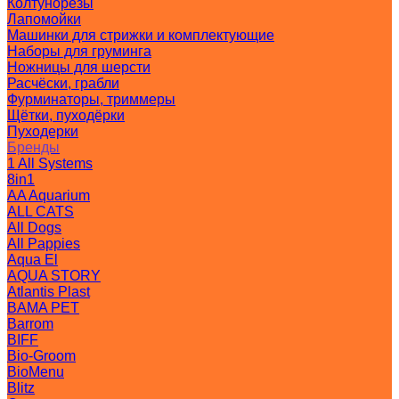
Колтунорезы
Лапомойки
Машинки для стрижки и комплектующие
Наборы для груминга
Ножницы для шерсти
Расчёски, грабли
Фурминаторы, триммеры
Щётки, пуходёрки
Пуходерки
Бренды
1 All Systems
8in1
AA Aquarium
ALL CATS
All Dogs
All Pappies
Aqua El
AQUA STORY
Atlantis Plast
BAMA PET
Barrom
BIFF
Bio-Groom
BioMenu
Blitz