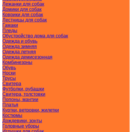
Лежанки для собак
Домики для собак
Коврики для собак
Лестницы для собак
Гамаки
Пледы
Обустройство дома для собак
Одежда и обувь
Одежда зимняя
Одежда летняя
Одежда демисезонная
Комбинезоны
Обувь
Носки
Трусы
Свитера
Футболки, рубашки
Свитера, толстовки
Попоны, мантии
Платья
Куртки, ветровки, жилетки
Костюмы
Дождевики, зонты
Головные уборы
Игрушки для собак