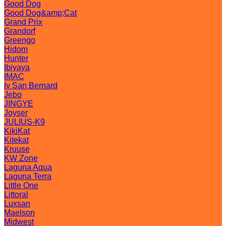
Good Dog
Good Dog&amp;Cat
Grand Prix
Grandorf
Greengo
Hidom
Hunter
Ibiyaya
IMAC
Iv San Bernard
Jebo
JINGYE
Joyser
JULIUS-K9
KikiKat
Kitekat
Kruuse
KW Zone
Laguna Aqua
Laguna Terra
Little One
Littoral
Luxsan
Maelson
Midwest