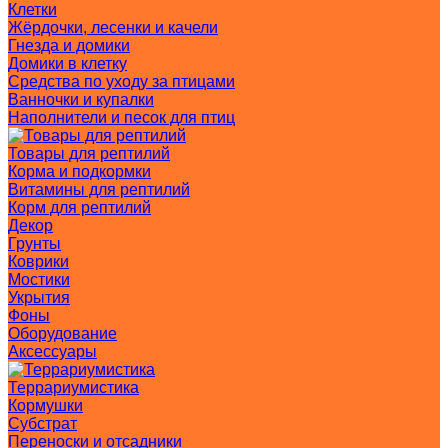
Клетки
Жёрдочки, лесенки и качели
Гнезда и домики
Домики в клетку
Средства по уходу за птицами
Ванночки и купалки
Наполнители и песок для птиц
Товары для рептилий
Корма и подкормки
Витамины для рептилий
Корм для рептилий
Декор
Грунты
Коврики
Мостики
Укрытия
Фоны
Оборудование
Аксессуары
Террариумистика
Кормушки
Субстрат
Переноски и отсадники