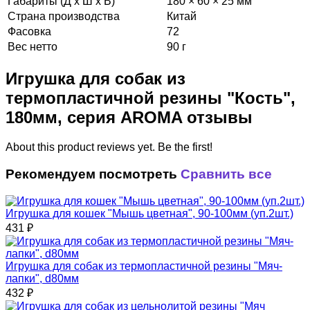
Габариты (Д х Ш х В)
180 × 60 × 25 мм
Страна производства
Китай
Фасовка
72
Вес нетто
90 г
Игрушка для собак из
термопластичной резины "Кость",
180мм, серия AROMA отзывы
About this product reviews yet. Be the first!
Рекомендуем посмотреть
Сравнить все
Игрушка для кошек "Мышь цветная", 90-100мм (уп.2шт.)
431
₽
Игрушка для собак из термопластичной резины "Мяч-
лапки", d80мм
432
₽