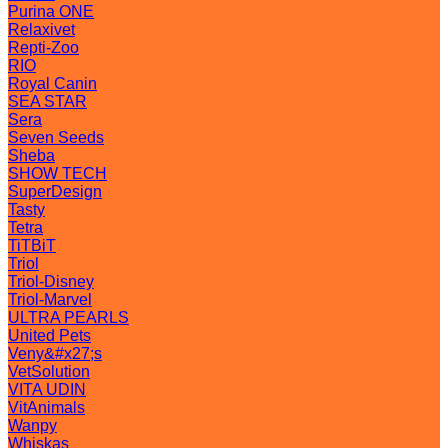
Purina ONE
Relaxivet
Repti-Zoo
RIO
Royal Canin
SEA STAR
Sera
Seven Seeds
Sheba
SHOW TECH
SuperDesign
Tasty
Tetra
TiTBiT
Triol
Triol-Disney
Triol-Marvel
ULTRA PEARLS
United Pets
Veny&#x27;s
VetSolution
VITA UDIN
VitAnimals
Wanpy
Whiskas