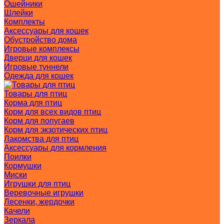
Ошейники
Шлейки
Комплекты
Аксессуары для кошек
Обустройство дома
Игровые комплексы
Дверци для кошек
Игровые туннели
Одежда для кошек
Товары для птиц
Корма для птиц
Корм для всех видов птиц
Корм для попугаев
Корм для экзотических птиц
Лакомства для птиц
Аксессуары для кормления
Поилки
Кормушки
Миски
Игрушки для птиц
Веревочные игрушки
Лесенки, жердочки
Качели
Зеркала