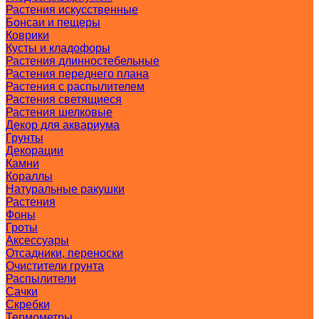
Растения искусственные
Бонсаи и пещеры
Коврики
Кусты и кладофоры
Растения длинностебельные
Растения переднего плана
Растения с распылителем
Растения светящиеся
Растения шелковые
Декор для аквариума
Грунты
Декорации
Камни
Кораллы
Натуральные ракушки
Растения
Фоны
Гроты
Аксессуары
Отсадники, переноски
Очистители грунта
Распылители
Сачки
Скребки
Термометры