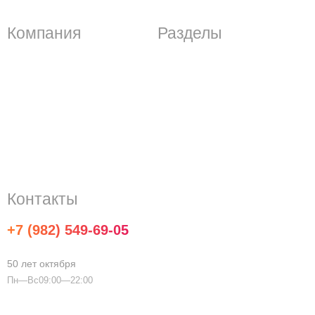
Компания
Разделы
Контактная информация
Акции и скидки
Условия доставки
Новости компании
Способы оплаты
Информационные статьи
Возврат и обмен
Политика
О компании
конфиденциальности
Все бренды
Контакты
+7 (982) 549-69-05
info@household25.ru
50 лет октября
Пн—Вс09:00—22:00