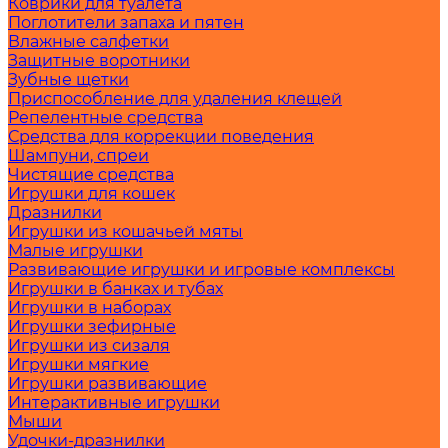
Коврики для туалета
Поглотители запаха и пятен
Влажные салфетки
Защитные воротники
Зубные щетки
Приспособление для удаления клещей
Репелентные средства
Средства для коррекции поведения
Шампуни, спреи
Чистящие средства
Игрушки для кошек
Дразнилки
Игрушки из кошачьей мяты
Малые игрушки
Развивающие игрушки и игровые комплексы
Игрушки в банках и тубах
Игрушки в наборах
Игрушки зефирные
Игрушки из сизаля
Игрушки мягкие
Игрушки развивающие
Интерактивные игрушки
Мыши
Удочки-дразнилки