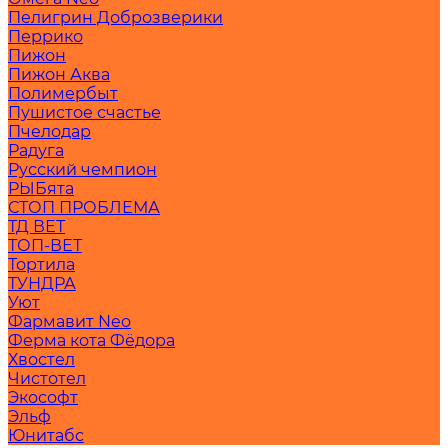
Пелигрин Доброзверики
Перрико
Пижон
Пижон Аква
Полимербыт
Пушистое счастье
Пчелодар
Радуга
Русский чемпион
РЫБята
СТОП ПРОБЛЕМА
ТД ВЕТ
ТОП-ВЕТ
Тортила
ТУНДРА
Уют
Фармавит Neo
Ферма кота Фёдора
Хвостел
Чистотел
Экософт
Эльф
Юнитабс