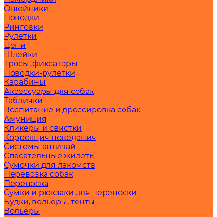
Ошейники
Поводки
Ринговки
Рулетки
Цепи
Шлейки
Тросы, фиксаторы
Поводки-рулетки
Карабины
Аксессуары для собак
Таблички
Воспитание и дрессировка собак
Амуниция
Кликеры и свистки
Коррекция поведения
Системы антилай
Спасательные жилеты
Сумочки для лакомств
Перевозка собак
Переноска
Сумки и рюкзаки для переноски
Будки, вольеры, тенты
Вольеры