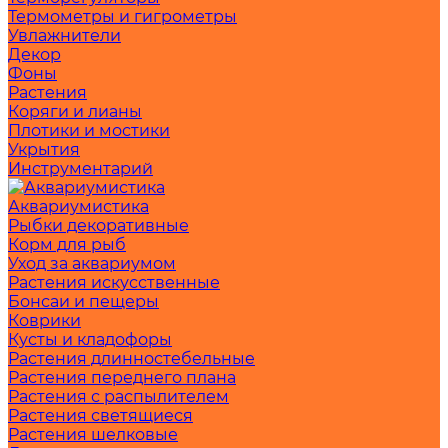
Термометры и гигрометры
Увлажнители
Декор
Фоны
Растения
Коряги и лианы
Плотики и мостики
Укрытия
Инструментарий
Аквариумистика
Рыбки декоративные
Корм для рыб
Уход за аквариумом
Растения искусственные
Бонсаи и пещеры
Коврики
Кусты и кладофоры
Растения длинностебельные
Растения переднего плана
Растения с распылителем
Растения светящиеся
Растения шелковые