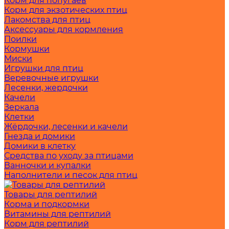
Корм для попугаев
Корм для экзотических птиц
Лакомства для птиц
Аксессуары для кормления
Поилки
Кормушки
Миски
Игрушки для птиц
Веревочные игрушки
Лесенки, жердочки
Качели
Зеркала
Клетки
Жёрдочки, лесенки и качели
Гнезда и домики
Домики в клетку
Средства по уходу за птицами
Ванночки и купалки
Наполнители и песок для птиц
Товары для рептилий
Корма и подкормки
Витамины для рептилий
Корм для рептилий