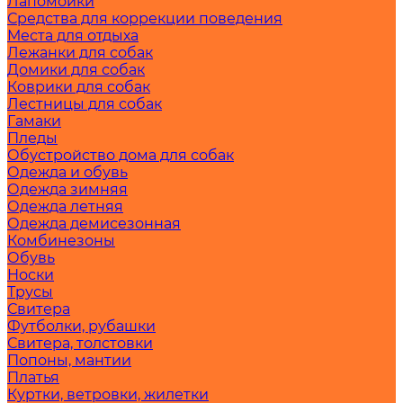
Лапомойки
Средства для коррекции поведения
Места для отдыха
Лежанки для собак
Домики для собак
Коврики для собак
Лестницы для собак
Гамаки
Пледы
Обустройство дома для собак
Одежда и обувь
Одежда зимняя
Одежда летняя
Одежда демисезонная
Комбинезоны
Обувь
Носки
Трусы
Свитера
Футболки, рубашки
Свитера, толстовки
Попоны, мантии
Платья
Куртки, ветровки, жилетки