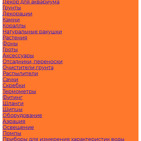
Декор для аквариума
Грунты
Декорации
Камни
Кораллы
Натуральные ракушки
Растения
Фоны
Гроты
Аксессуары
Отсадники, переноски
Очистители грунта
Распылители
Сачки
Скребки
Термометры
Фитинг
Шланги
Щипцы
Оборудование
Аэрация
Освещение
Помпы
Приборы для измерения характеристик воды