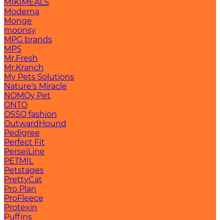
MIKIMEALS
Moderna
Monge
moonsy
MPG brands
MPS
Mr.Fresh
Mr.Kranch
My Pets Solutions
Nature's Miracle
NOMOy Pet
ONTO
OSSO fashion
OutwardHound
Pedigree
Perfect Fit
PerseiLine
PETMIL
Petstages
PrettyCat
Pro Plan
ProFleece
Protexin
Puffins