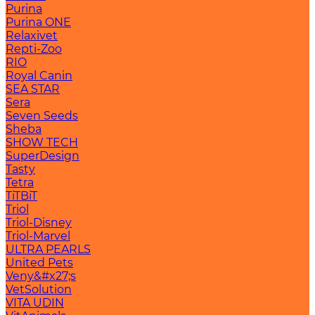
Purina
Purina ONE
Relaxivet
Repti-Zoo
RIO
Royal Canin
SEA STAR
Sera
Seven Seeds
Sheba
SHOW TECH
SuperDesign
Tasty
Tetra
TiTBiT
Triol
Triol-Disney
Triol-Marvel
ULTRA PEARLS
United Pets
Veny&#x27;s
VetSolution
VITA UDIN