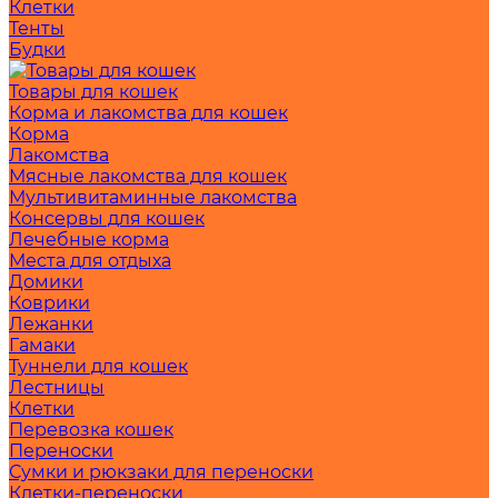
Клетки
Тенты
Будки
Товары для кошек
Корма и лакомства для кошек
Корма
Лакомства
Мясные лакомства для кошек
Мультивитаминные лакомства
Консервы для кошек
Лечебные корма
Места для отдыха
Домики
Коврики
Лежанки
Гамаки
Туннели для кошек
Лестницы
Клетки
Перевозка кошек
Переноски
Сумки и рюкзаки для переноски
Клетки-переноски