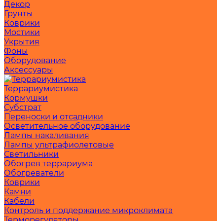
Декор
Грунты
Коврики
Мостики
Укрытия
Фоны
Оборудование
Аксессуары
Террариумистика
Кормушки
Субстрат
Переноски и отсадники
Осветительное оборудование
Лампы накаливания
Лампы ультрафиолетовые
Светильники
Обогрев террариума
Обогреватели
Коврики
Камни
Кабели
Контроль и поддержание микроклимата
Терморегуляторы