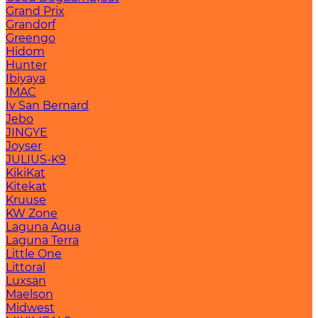
Grand Prix
Grandorf
Greengo
Hidom
Hunter
Ibiyaya
IMAC
Iv San Bernard
Jebo
JINGYE
Joyser
JULIUS-K9
KikiKat
Kitekat
Kruuse
KW Zone
Laguna Aqua
Laguna Terra
Little One
Littoral
Luxsan
Maelson
Midwest