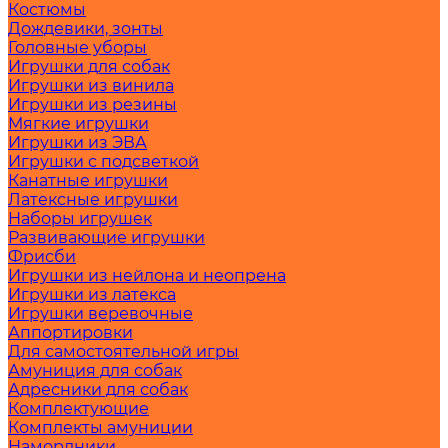
Костюмы
Дождевики, зонты
Головные уборы
Игрушки для собак
Игрушки из винила
Игрушки из резины
Мягкие игрушки
Игрушки из ЭВА
Игрушки с подсветкой
Канатные игрушки
Латексные игрушки
Наборы игрушек
Развивающие игрушки
Фрисби
Игрушки из нейлона и неопрена
Игрушки из латекса
Игрушки веревочные
Аппортировки
Для самостоятельной игры
Амуниция для собак
Адресники для собак
Комплектующие
Комплекты амуниции
Намордники