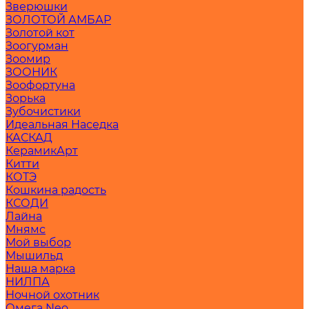
Зверюшки
ЗОЛОТОЙ АМБАР
Золотой кот
Зоогурман
Зоомир
ЗООНИК
Зоофортуна
Зорька
Зубочистики
Идеальная Наседка
КАСКАД
КерамикАрт
Китти
КОТЭ
Кошкина радость
КСОДИ
Лайна
Мнямс
Мой выбор
Мышильд
Наша марка
НИЛПА
Ночной охотник
Омега Neo