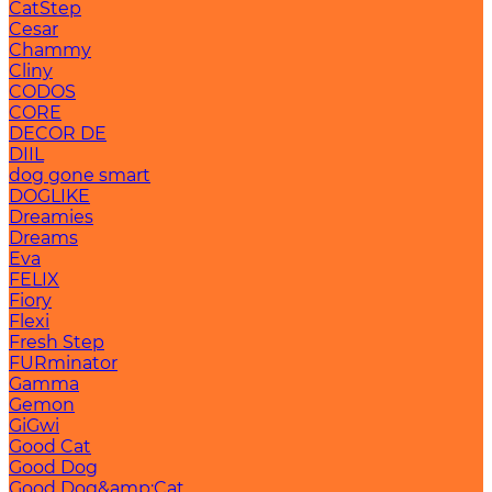
CatStep
Cesar
Chammy
Cliny
CODOS
CORE
DECOR DE
DIIL
dog gone smart
DOGLIKE
Dreamies
Dreams
Eva
FELIX
Fiory
Flexi
Fresh Step
FURminator
Gamma
Gemon
GiGwi
Good Cat
Good Dog
Good Dog&amp;Cat