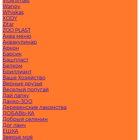
VitAnimals
Wanpy
Whiskas
XODY
Zitar
ZOO PLAST
Аква меню
Аквакулинар
Аркон
Барсик
Башпласт
Белком
Бриллиант
Ваше Хозяйство
Верные друзья
Веселый попугай
Дай лапку
Данко-ЗОО
Деревенские лакомства
ДОБАВЬ-КА
Добрый селянин
Дог ланч
ЕШКА
Зверьё моё