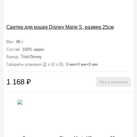
Свитер для кошек Disney Marie S, размер 25см
Вес:
96 г
Состав:
100% акрил
Бренд:
Triol-Disney
Габариты упаковки (Д х Ш х В):
0 мм×0 мм×0 мм
1 168
₽
Нет в наличии