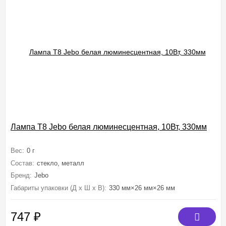
Лампа T8 Jebo белая люминесцентная, 10Вт, 330мм
Вес:
0 г
Состав:
стекло, металл
Бренд:
Jebo
Габариты упаковки (Д х Ш х В):
330 мм×26 мм×26 мм
747
₽