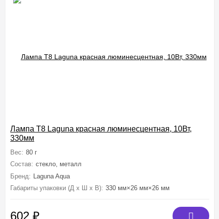
Лампа T8 Laguna красная люминесцентная, 10Вт,
330мм
Вес:
80 г
Состав:
стекло, металл
Бренд:
Laguna Aqua
Габариты упаковки (Д х Ш х В):
330 мм×26 мм×26 мм
602
₽