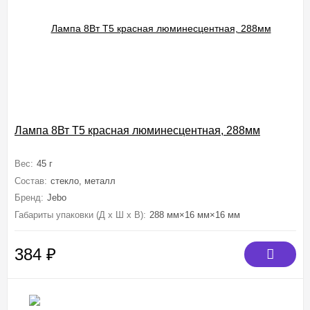
Лампа 8Вт T5 красная люминесцентная, 288мм
Вес:
45 г
Состав:
стекло, металл
Бренд:
Jebo
Габариты упаковки (Д х Ш х В):
288 мм×16 мм×16 мм
384
₽