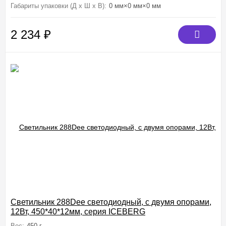
Габариты упаковки (Д х Ш х В):
0 мм×0 мм×0 мм
2 234
₽
Светильник 288Dee светодиодный, с двумя опорами,
12Вт, 450*40*12мм, серия ICEBERG
Вес:
450 г