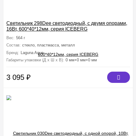
Светильник 298Dee светодиодный, с двумя опорами,
16Вт, 600*40*12мм, серия ICEBERG
Вес:
564 г
Состав:
стекло, пластмасса, металл
Бренд:
Laguna Aqua
Габариты упаковки (Д х Ш х В):
0 мм×0 мм×0 мм
3 095
₽