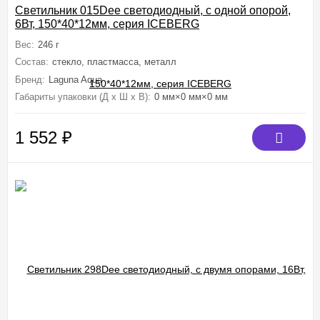
Светильник 015Dee светодиодный, с одной опорой,
6Вт, 150*40*12мм, серия ICEBERG
Вес:
246 г
Состав:
стекло, пластмасса, металл
Бренд:
Laguna Aqua
Габариты упаковки (Д х Ш х В):
0 мм×0 мм×0 мм
1 552
₽