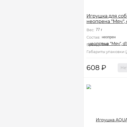
Игрушка для соб
неопрена "Мяч",
серия AQUA
Вес:
77 г
Состав:
неопрен
Бренд:
Triol
Габариты упаковки (Д
608
₽
Не