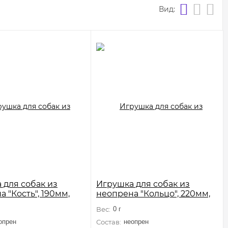
Вид:
 для собак из
Игрушка для собак из
 "Кость", 190мм,
неопрена "Кольцо", 220мм,
AQUA
серия AQUA
Вес:
0 г
опрен
Состав:
неопрен