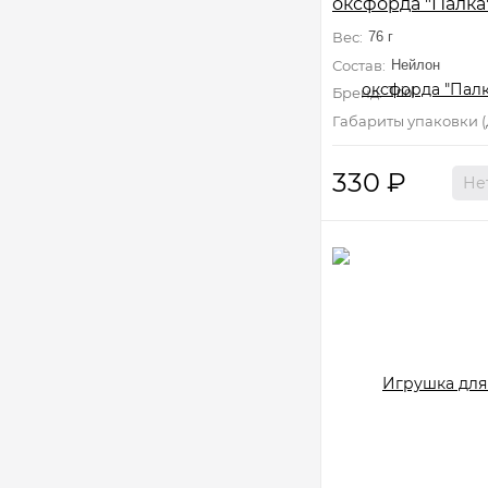
оксфорда "Палка
Вес:
76 г
Состав:
Нейлон
Бренд:
Triol
Габариты упаковки (Д
330
₽
Не