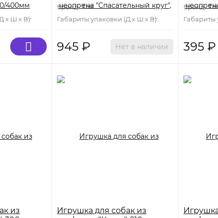
Бренд:
Triol
Бренд:
Trio
 х Ш х В):
400 мм×290 мм×70 мм
Габариты упаковки (Д х Ш х В):
250 мм×250 мм×45
Габариты у
945
₽
395
₽
Нет в наличии
ак из
Игрушка для собак из
Игрушка