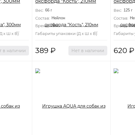
", 300мм
оксфорда "Кость", 210мм
оксфорд
180мм
Вес:
66 г
Вес:
125 г
Состав:
Нейлон
Состав:
Не
Бренд:
Triol
Бренд:
Trio
 х Ш х В):
300 мм×50 мм×10 мм
Габариты упаковки (Д х Ш х В):
210 мм×110 мм×10
Габариты у
389
₽
620
₽
т в наличии
Нет в наличии