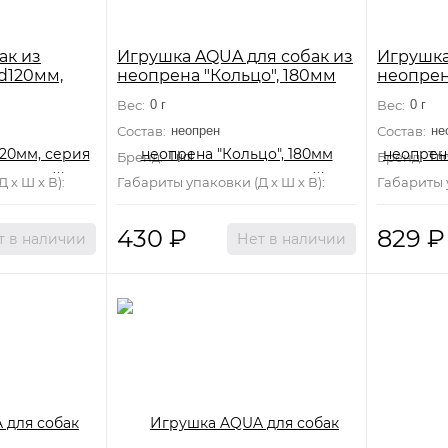
ак из
Игрушка AQUA для собак из
Игрушка
 d120мм,
неопрена "Кольцо", 180мм
неопрена
серия 
Вес:
0 г
Вес:
0 г
Состав:
неопрен
Состав:
не
Бренд:
Triol
Бренд:
Trio
 х Ш х В):
120 мм×120 мм×120 мм
Габариты упаковки (Д х Ш х В):
0 мм×0 мм×0 мм
Габариты у
430
₽
829
₽
т в наличии
Нет в наличии