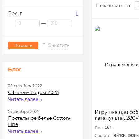
Показывать по:
Вес,
г
—
Очистить
Блог
29 декабря 2022
С Новым Годом 2023
Читать далее
→
5 декабря 2022
Игрушка для соба
Постельное белье Cotton-
катапульта", 280
Line
Вес:
167 г
Читать далее
→
Состав:
Нейлон, резин