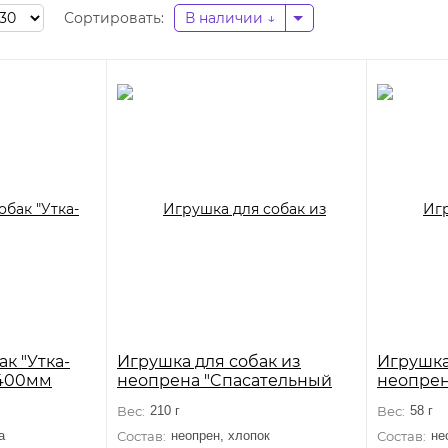
Сортировать:
В наличии
к "Утка-
Игрушка для собак из
Игрушка
/400мм
неопрена "Cпасательный
неопрена
круг", 250мм, серия AQUA
серия 
Вес:
210 г
Вес:
58 г
а
Состав:
неопрен, хлопок
Состав:
не