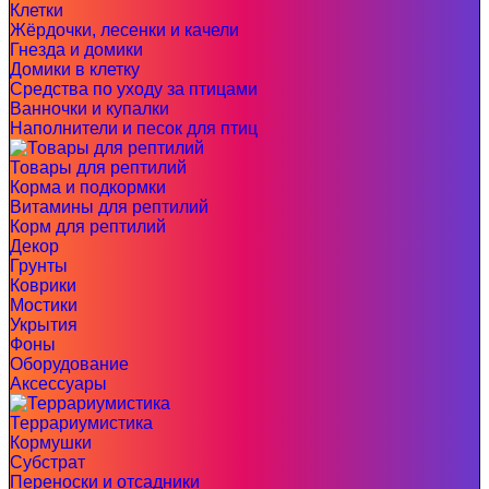
Клетки
Жёрдочки, лесенки и качели
Гнезда и домики
Домики в клетку
Средства по уходу за птицами
Ванночки и купалки
Наполнители и песок для птиц
Товары для рептилий
Корма и подкормки
Витамины для рептилий
Корм для рептилий
Декор
Грунты
Коврики
Мостики
Укрытия
Фоны
Оборудование
Аксессуары
Террариумистика
Кормушки
Субстрат
Переноски и отсадники