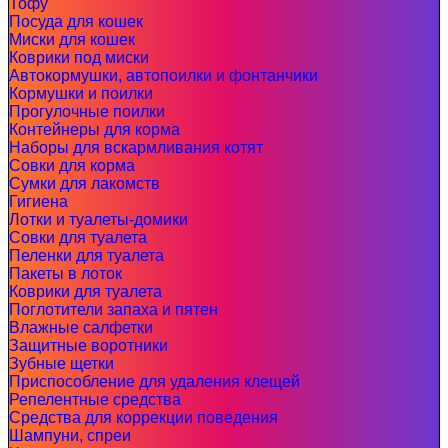
Тофу
Посуда для кошек
Миски для кошек
Коврики под миски
Автокормушки, автопоилки и фонтанчики
Кормушки и поилки
Прогулочные поилки
Контейнеры для корма
Наборы для вскармливания котят
Совки для корма
Сумки для лакомств
Гигиена
Лотки и туалеты-домики
Совки для туалета
Пеленки для туалета
Пакеты в лоток
Коврики для туалета
Поглотители запаха и пятен
Влажные салфетки
Защитные воротники
Зубные щетки
Приспособление для удаления клещей
Репелентные средства
Средства для коррекции поведения
Шампуни, спреи