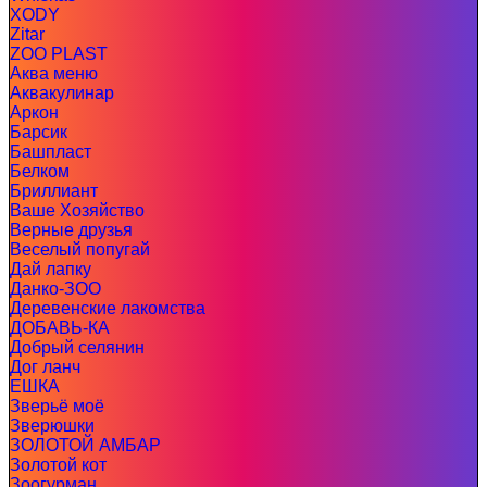
XODY
Zitar
ZOO PLAST
Аква меню
Аквакулинар
Аркон
Барсик
Башпласт
Белком
Бриллиант
Ваше Хозяйство
Верные друзья
Веселый попугай
Дай лапку
Данко-ЗОО
Деревенские лакомства
ДОБАВЬ-КА
Добрый селянин
Дог ланч
ЕШКА
Зверьё моё
Зверюшки
ЗОЛОТОЙ АМБАР
Золотой кот
Зоогурман