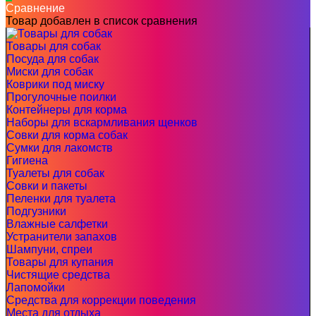
Сравнение
Товар добавлен в список сравнения
Товары для собак
Посуда для собак
Миски для собак
Коврики под миску
Прогулочные поилки
Контейнеры для корма
Наборы для вскармливания щенков
Совки для корма собак
Сумки для лакомств
Гигиена
Туалеты для собак
Совки и пакеты
Пеленки для туалета
Подгузники
Влажные салфетки
Устранители запахов
Шампуни, спреи
Товары для купания
Чистящие средства
Лапомойки
Средства для коррекции поведения
Места для отдыха