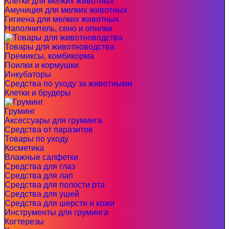
Клетки для мелких животных
Амуниция для мелких животных
Гигиена для мелких животных
Наполнитель, сено и опилки
Товары для животноводства
Премиксы, комбикорма
Поилки и кормушки
Инкубаторы
Средства по уходу за животными
Клетки и брудеры
Груминг
Аксессуары для груминга
Средства от паразитов
Товары по уходу
Косметика
Влажные салфетки
Средства для глаз
Средства для лап
Средства для полости рта
Средства для ушей
Средства для шерсти и кожи
Инструменты для груминга
Когтерезы