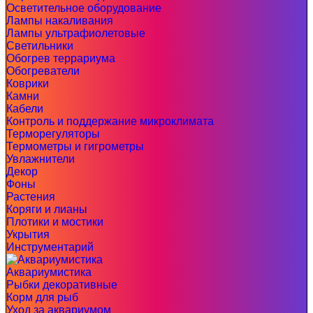
Осветительное оборудование
Лампы накаливания
Лампы ультрафиолетовые
Светильники
Обогрев террариума
Обогреватели
Коврики
Камни
Кабели
Контроль и поддержание микроклимата
Терморегуляторы
Термометры и гигрометры
Увлажнители
Декор
Фоны
Растения
Коряги и лианы
Плотики и мостики
Укрытия
Инструментарий
Аквариумистика
Рыбки декоративные
Корм для рыб
Уход за аквариумом