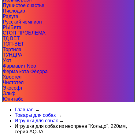
Пушистое счастье
Пчелодар
Радуга
Русский чемпион
РЫБята
СТОП ПРОБЛЕМА
ТД ВЕТ
ТОП-ВЕТ
Тортила
ТУНДРА
Уют
Фармавит Neo
Ферма кота Фёдора
Хвостел
Чистотел
Экософт
Эльф
Юнитабс
Главная
→
Товары для собак
→
Игрушки для собак
→
Игрушка для собак из неопрена "Кольцо", 220мм,
серия AQUA