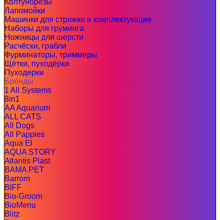
Колтунорезы
Лапомойки
Машинки для стрижки и комплектующие
Наборы для груминга
Ножницы для шерсти
Расчёски, грабли
Фурминаторы, триммеры
Щётки, пуходёрки
Пуходерки
Бренды
1 All Systems
8in1
AA Aquarium
ALL CATS
All Dogs
All Pappies
Aqua El
AQUA STORY
Atlantis Plast
BAMA PET
Barrom
BIFF
Bio-Groom
BioMenu
Blitz