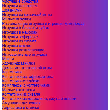
Чистящие средства
Игрушки для кошек
Дразнилки
Игрушки из кошачьей мяты
Малые игрушки
Развивающие игрушки и игровые комплексы
Игрушки в банках и тубах
Игрушки в наборах
Игрушки зефирные
Игрушки из сизаля
Игрушки мягкие
Игрушки развивающие
Интерактивные игрушки
Мыши
Удочки-дразнилки
Для самостоятельной игры
Когтеточки
Когтеточки из гофрокартона
Когтеточки-столбики
Комплексы с когтеточками
Малые когтеточки
Когтеточки из сизаля
Когтеточки из ковролина, джута и пеньки
Амуниция для кошек
Адресники и маячки