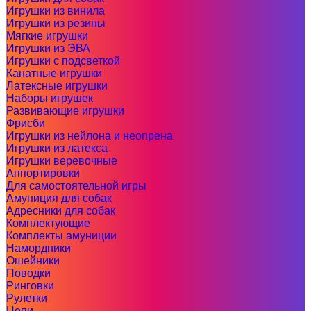
Игрушки из винила
Игрушки из резины
Мягкие игрушки
Игрушки из ЭВА
Игрушки с подсветкой
Канатные игрушки
Латексные игрушки
Наборы игрушек
Развивающие игрушки
Фрисби
Игрушки из нейлона и неопрена
Игрушки из латекса
Игрушки веревочные
Аппортировки
Для самостоятельной игры
Амуниция для собак
Адресники для собак
Комплектующие
Комплекты амуниции
Намордники
Ошейники
Поводки
Ринговки
Рулетки
Цепи