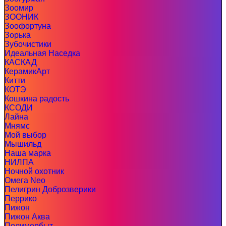
Зоомир
ЗООНИК
Зоофортуна
Зорька
Зубочистики
Идеальная Наседка
КАСКАД
КерамикАрт
Китти
КОТЭ
Кошкина радость
КСОДИ
Лайна
Мнямс
Мой выбор
Мышильд
Наша марка
НИЛПА
Ночной охотник
Омега Neo
Пелигрин Доброзверики
Перрико
Пижон
Пижон Аква
Полимербыт