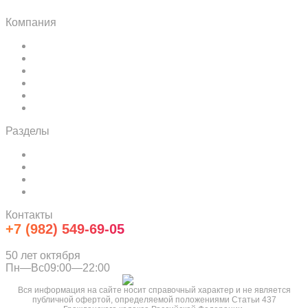
Компания
Контактная информация
Условия доставки
Способы оплаты
Возврат и обмен
О компании
Все бренды
Разделы
Акции и скидки
Новости компании
Информационные статьи
Политика конфиденциальности
Контакты
+7 (982) 549-69-05
info@household25.ru
50 лет октября
Пн—Вс09:00—22:00
Вся информация на сайте носит справочный характер и не является
публичной офертой, определяемой положениями Статьи 437