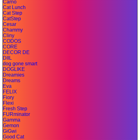
Carno
Cat Lunch
Cat Step
CatStep
Cesar
Chammy
Cliny
CODOS
CORE
DECOR DE
DIIL
dog gone smart
DOGLIKE
Dreamies
Dreams
Eva
FELIX
Fiory
Flexi
Fresh Step
FURminator
Gamma
Gemon
GiGwi
Good Cat