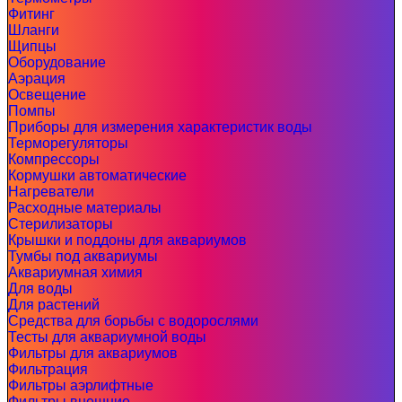
Фитинг
Шланги
Щипцы
Оборудование
Аэрация
Освещение
Помпы
Приборы для измерения характеристик воды
Терморегуляторы
Компрессоры
Кормушки автоматические
Нагреватели
Расходные материалы
Стерилизаторы
Крышки и поддоны для аквариумов
Тумбы под аквариумы
Аквариумная химия
Для воды
Для растений
Средства для борьбы с водорослями
Тесты для аквариумной воды
Фильтры для аквариумов
Фильтрация
Фильтры аэрлифтные
Фильтры внешние