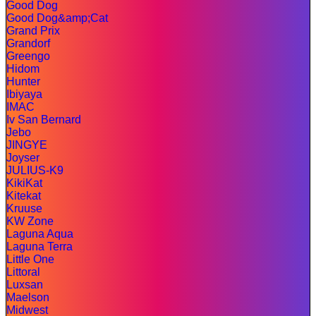
Good Dog
Good Dog&amp;Cat
Grand Prix
Grandorf
Greengo
Hidom
Hunter
Ibiyaya
IMAC
Iv San Bernard
Jebo
JINGYE
Joyser
JULIUS-K9
KikiKat
Kitekat
Kruuse
KW Zone
Laguna Aqua
Laguna Terra
Little One
Littoral
Luxsan
Maelson
Midwest