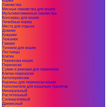
Корма
Лакомства
Мясные лакомства для кошек
Мультивитаминные лакомства
Консервы для кошек
Лечебные корма
Места для отдыха
Домики
Коврики
Лежанки
Гамаки
Туннели для кошек
Лестницы
Клетки
Перевозка кошек
Переноски
Сумки и рюкзаки для переноски
Клетки-переноски
Автоперевозки
Корзины для переноски кошек
Наполнители для кошачьих туалетов
Минеральный
Растительный
Силикагелевый
Древесный