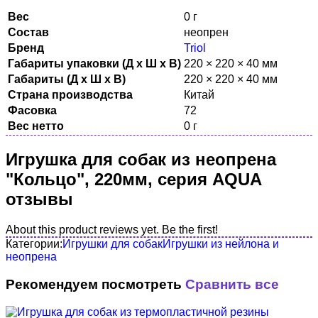
Вес
0 г
Состав
неопрен
Бренд
Triol
Габариты упаковки (Д х Ш х В)
220 × 220 × 40 мм
Габариты (Д х Ш х В)
220 × 220 × 40 мм
Страна производства
Китай
Фасовка
72
Вес нетто
0 г
Игрушка для собак из неопрена
"Кольцо", 220мм, серия AQUA
отзывы
About this product reviews yet. Be the first!
Категории:
Игрушки для собак
Игрушки из нейлона и
неопрена
Рекомендуем посмотреть
Сравнить все