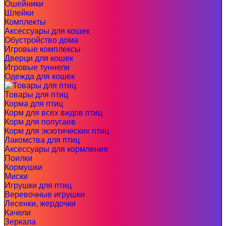
Ошейники
Шлейки
Комплекты
Аксессуары для кошек
Обустройство дома
Игровые комплексы
Дверци для кошек
Игровые туннели
Одежда для кошек
Товары для птиц
Корма для птиц
Корм для всех видов птиц
Корм для попугаев
Корм для экзотических птиц
Лакомства для птиц
Аксессуары для кормления
Поилки
Кормушки
Миски
Игрушки для птиц
Веревочные игрушки
Лесенки, жердочки
Качели
Зеркала