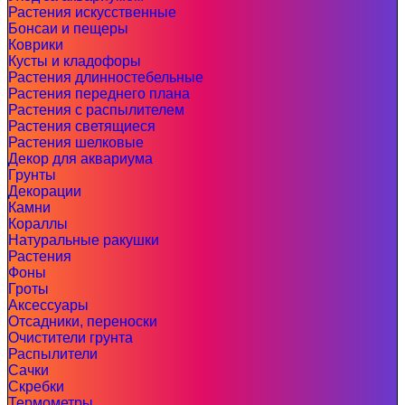
Растения искусственные
Бонсаи и пещеры
Коврики
Кусты и кладофоры
Растения длинностебельные
Растения переднего плана
Растения с распылителем
Растения светящиеся
Растения шелковые
Декор для аквариума
Грунты
Декорации
Камни
Кораллы
Натуральные ракушки
Растения
Фоны
Гроты
Аксессуары
Отсадники, переноски
Очистители грунта
Распылители
Сачки
Скребки
Термометры