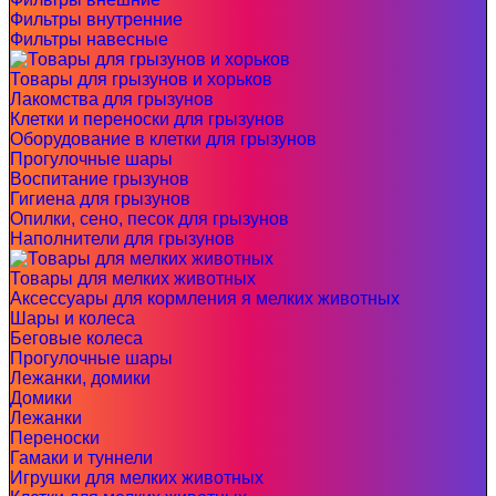
Фильтры внутренние
Фильтры навесные
Товары для грызунов и хорьков
Лакомства для грызунов
Клетки и переноски для грызунов
Оборудование в клетки для грызунов
Прогулочные шары
Воспитание грызунов
Гигиена для грызунов
Опилки, сено, песок для грызунов
Наполнители для грызунов
Товары для мелких животных
Аксессуары для кормления я мелких животных
Шары и колеса
Беговые колеса
Прогулочные шары
Лежанки, домики
Домики
Лежанки
Переноски
Гамаки и туннели
Игрушки для мелких животных