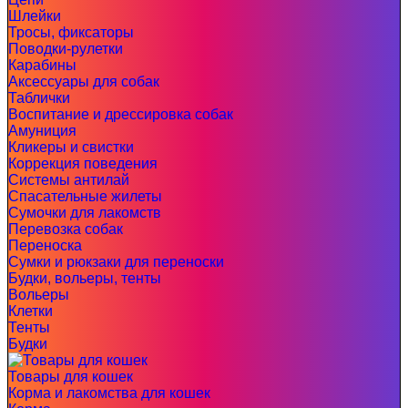
Шлейки
Тросы, фиксаторы
Поводки-рулетки
Карабины
Аксессуары для собак
Таблички
Воспитание и дрессировка собак
Амуниция
Кликеры и свистки
Коррекция поведения
Системы антилай
Спасательные жилеты
Сумочки для лакомств
Перевозка собак
Переноска
Сумки и рюкзаки для переноски
Будки, вольеры, тенты
Вольеры
Клетки
Тенты
Будки
Товары для кошек
Корма и лакомства для кошек