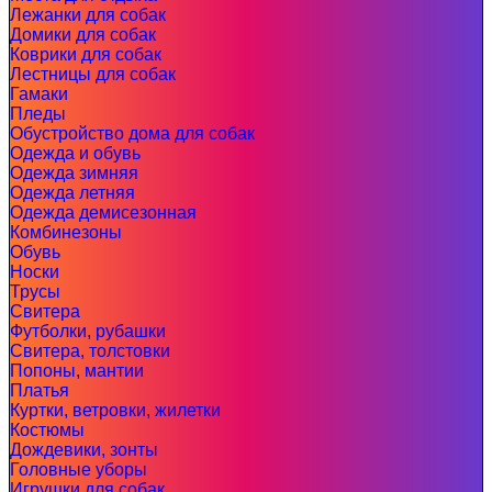
Лежанки для собак
Домики для собак
Коврики для собак
Лестницы для собак
Гамаки
Пледы
Обустройство дома для собак
Одежда и обувь
Одежда зимняя
Одежда летняя
Одежда демисезонная
Комбинезоны
Обувь
Носки
Трусы
Свитера
Футболки, рубашки
Свитера, толстовки
Попоны, мантии
Платья
Куртки, ветровки, жилетки
Костюмы
Дождевики, зонты
Головные уборы
Игрушки для собак