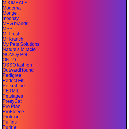
MIKIMEALS
Moderna
Monge
moonsy
MPG brands
MPS
Mr.Fresh
Mr.Kranch
My Pets Solutions
Nature's Miracle
NOMOy Pet
ONTO
OSSO fashion
OutwardHound
Pedigree
Perfect Fit
PerseiLine
PETMIL
Petstages
PrettyCat
Pro Plan
ProFleece
Protexin
Puffins
Purina