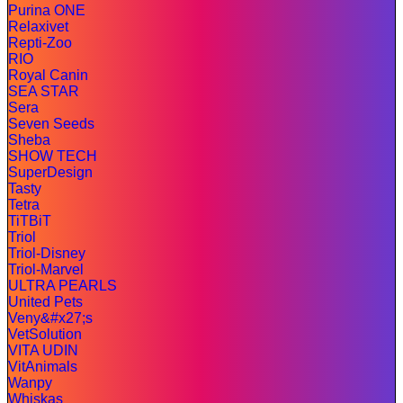
Purina ONE
Relaxivet
Repti-Zoo
RIO
Royal Canin
SEA STAR
Sera
Seven Seeds
Sheba
SHOW TECH
SuperDesign
Tasty
Tetra
TiTBiT
Triol
Triol-Disney
Triol-Marvel
ULTRA PEARLS
United Pets
Veny&#x27;s
VetSolution
VITA UDIN
VitAnimals
Wanpy
Whiskas