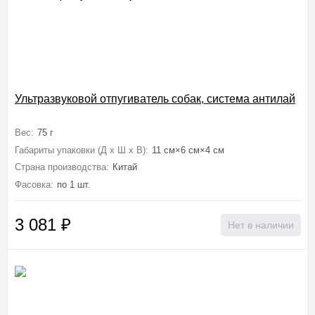
Ультразвуковой отпугиватель собак, система антилай
Вес:
75 г
Габариты упаковки (Д х Ш х В):
11 см×6 см×4 см
Страна производства:
Китай
Фасовка:
по 1 шт.
3 081
₽
Нет в наличии