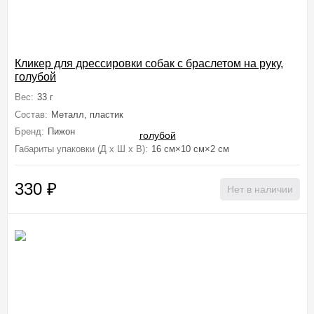
Кликер для дрессировки собак с браслетом на руку,
голубой
Вес:
33 г
Состав:
Металл, пластик
Бренд:
Пижон
Габариты упаковки (Д х Ш х В):
16 см×10 см×2 см
330
₽
Нет в наличии