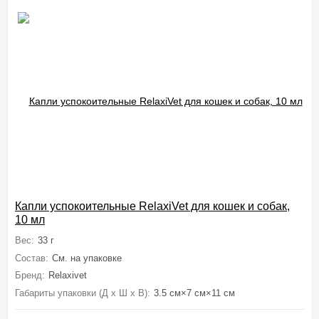
Капли успокоительные RelaxiVet для кошек и собак,
10 мл
Вес:
33 г
Состав:
См. на упаковке
Бренд:
Relaxivet
Габариты упаковки (Д х Ш х В):
3.5 см×7 см×11 см