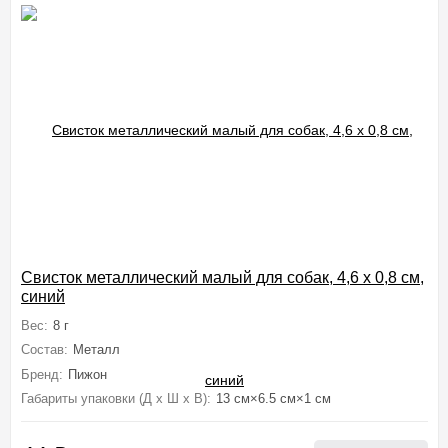
Свисток металлический малый для собак, 4,6 х 0,8 см,
синий
Вес:
8 г
Состав:
Металл
Бренд:
Пижон
Габариты упаковки (Д х Ш х В):
13 см×6.5 см×1 см