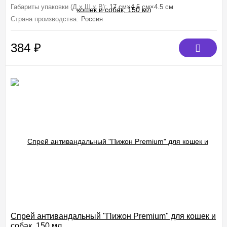
Габариты упаковки (Д х Ш х В):
17 см×4.5 см×4.5 см
Страна производства:
Россия
384
₽
Спрей антивандальный "Пижон Premium" для кошек и
собак, 150 мл