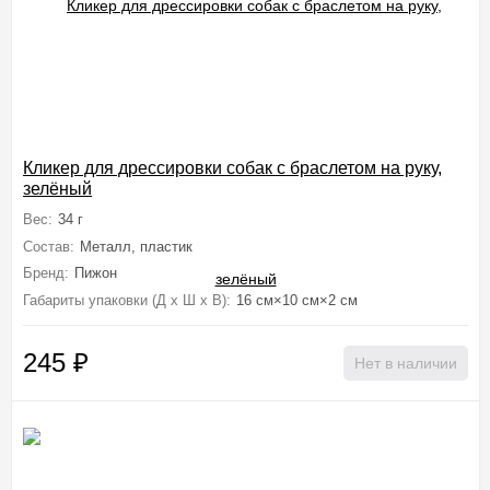
Кликер для дрессировки собак с браслетом на руку,
зелёный
Вес:
34 г
Состав:
Металл, пластик
Бренд:
Пижон
Габариты упаковки (Д х Ш х В):
16 см×10 см×2 см
245
₽
Нет в наличии