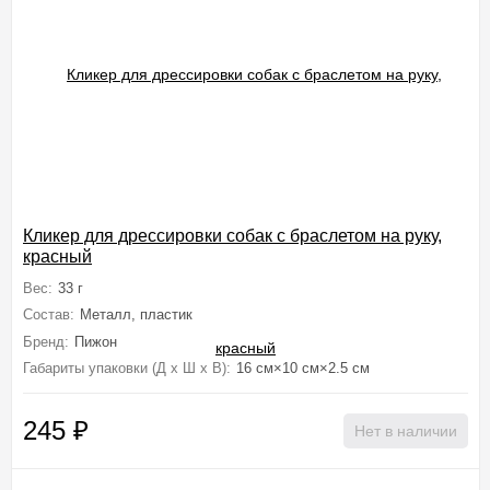
Кликер для дрессировки собак с браслетом на руку,
красный
Вес:
33 г
Состав:
Металл, пластик
Бренд:
Пижон
Габариты упаковки (Д х Ш х В):
16 см×10 см×2.5 см
245
₽
Нет в наличии