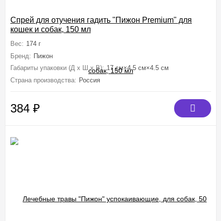
Спрей для отучения гадить "Пижон Premium" для
кошек и собак, 150 мл
Вес:
174 г
Бренд:
Пижон
Габариты упаковки (Д х Ш х В):
17 см×4.5 см×4.5 см
Страна производства:
Россия
384
₽