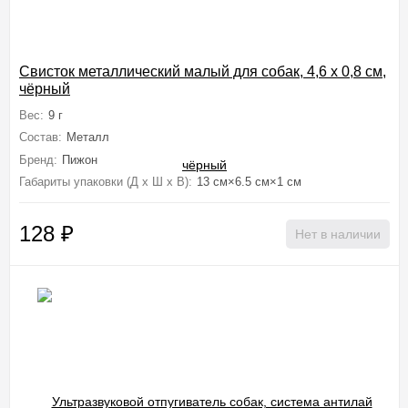
Свисток металлический малый для собак, 4,6 х 0,8 см,
чёрный
Вес:
9 г
Состав:
Металл
Бренд:
Пижон
Габариты упаковки (Д х Ш х В):
13 см×6.5 см×1 см
128
₽
Нет в наличии