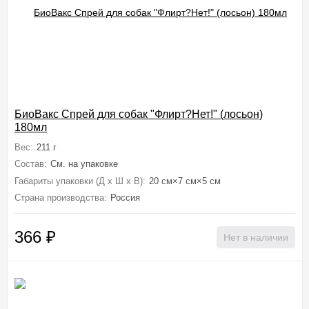
БиоВакс Спрей для собак "Флирт?Нет!" (лосьон)
180мл
Вес:
211 г
Состав:
См. на упаковке
Габариты упаковки (Д х Ш х В):
20 см×7 см×5 см
Страна производства:
Россия
366
₽
Нет в наличии