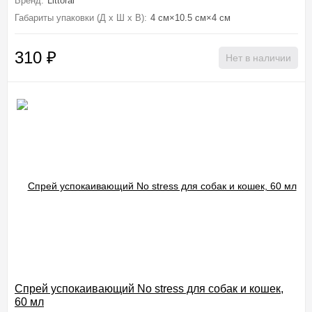
Бренд:
Littoral
Габариты упаковки (Д х Ш х В):
4 см×10.5 см×4 см
310
₽
Нет в наличии
Спрей успокаивающий No stress для собак и кошек,
60 мл