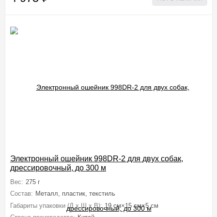
Электронный ошейник 998DR-2 для двух собак,
дрессировочный, до 300 м
Вес:
275 г
Состав:
Металл, пластик, текстиль
Габариты упаковки (Д х Ш х В):
19 см×15 см×5 см