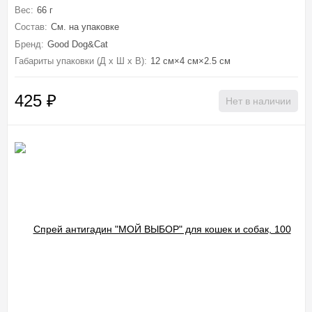
Вес:
66 г
Состав:
См. на упаковке
Бренд:
Good Dog&Cat
Габариты упаковки (Д х Ш х В):
12 см×4 см×2.5 см
425
₽
Нет в наличии