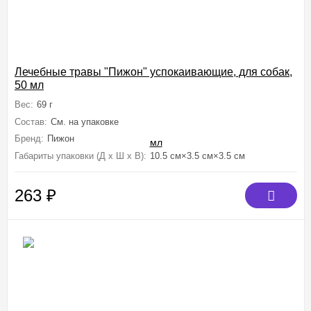
Лечебные травы "Пижон" успокаивающие, для собак,
50 мл
Вес:
69 г
Состав:
См. на упаковке
Бренд:
Пижон
Габариты упаковки (Д х Ш х В):
10.5 см×3.5 см×3.5 см
263
₽