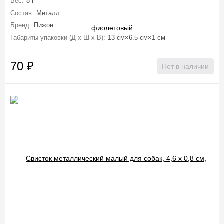
Вес:
8 г
Состав:
Металл
Бренд:
Пижон
Габариты упаковки (Д х Ш х В):
13 см×6.5 см×1 см
70
₽
Нет в наличии