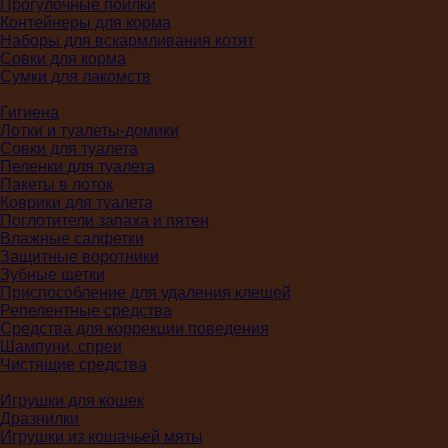
Прогулочные поилки
Контейнеры для корма
Наборы для вскармливания котят
Совки для корма
Сумки для лакомств
Гигиена
Лотки и туалеты-домики
Совки для туалета
Пеленки для туалета
Пакеты в лоток
Коврики для туалета
Поглотители запаха и пятен
Влажные салфетки
Защитные воротники
Зубные щетки
Приспособление для удаления клещей
Репелентные средства
Средства для коррекции поведения
Шампуни, спреи
Чистящие средства
Игрушки для кошек
Дразнилки
Игрушки из кошачьей мяты