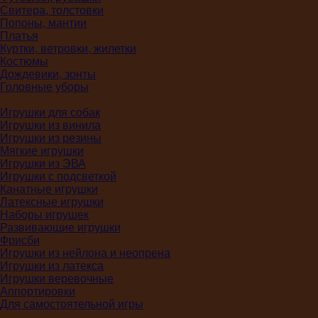
Свитера, толстовки
Попоны, мантии
Платья
Куртки, ветровки, жилетки
Костюмы
Дождевики, зонты
Головные уборы
Игрушки для собак
Игрушки из винила
Игрушки из резины
Мягкие игрушки
Игрушки из ЭВА
Игрушки с подсветкой
Канатные игрушки
Латексные игрушки
Наборы игрушек
Развивающие игрушки
Фрисби
Игрушки из нейлона и неопрена
Игрушки из латекса
Игрушки веревочные
Аппортировки
Для самостоятельной игры