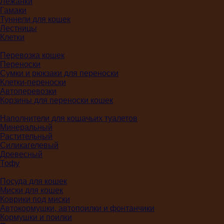
Лежанки
Гамаки
Туннели для кошек
Лестницы
Клетки
Перевозка кошек
Переноски
Сумки и рюкзаки для переноски
Клетки-переноски
Автоперевозки
Корзины для переноски кошек
Наполнители для кошачьих туалетов
Минеральный
Растительный
Силикагелевый
Древесный
Тофу
Посуда для кошек
Миски для кошек
Коврики под миски
Автокормушки, автопоилки и фонтанчики
Кормушки и поилки