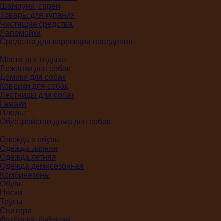
Шампуни, спреи
Товары для купания
Чистящие средства
Лапомойки
Средства для коррекции поведения
Места для отдыха
Лежанки для собак
Домики для собак
Коврики для собак
Лестницы для собак
Гамаки
Пледы
Обустройство дома для собак
Одежда и обувь
Одежда зимняя
Одежда летняя
Одежда демисезонная
Комбинезоны
Обувь
Носки
Трусы
Свитера
Футболки, рубашки