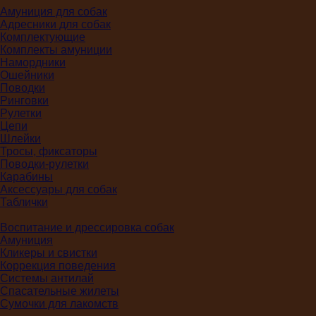
Амуниция для собак
Адресники для собак
Комплектующие
Комплекты амуниции
Намордники
Ошейники
Поводки
Ринговки
Рулетки
Цепи
Шлейки
Тросы, фиксаторы
Поводки-рулетки
Карабины
Аксессуары для собак
Таблички
Воспитание и дрессировка собак
Амуниция
Кликеры и свистки
Коррекция поведения
Системы антилай
Спасательные жилеты
Сумочки для лакомств