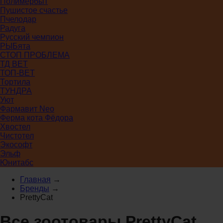
Полимербыт
Пушистое счастье
Пчелодар
Радуга
Русский чемпион
РЫБята
СТОП ПРОБЛЕМА
ТД ВЕТ
ТОП-ВЕТ
Тортила
ТУНДРА
Уют
Фармавит Neo
Ферма кота Фёдора
Хвостел
Чистотел
Экософт
Эльф
Юнитабс
Главная
→
Бренды
→
PrettyCat
Все зоотовары PrettyCat