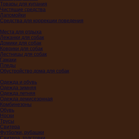
Товары для купания
Чистящие средства
Лапомойки
Средства для коррекции поведения
Места для отдыха
Лежанки для собак
Домики для собак
Коврики для собак
Лестницы для собак
Гамаки
Пледы
Обустройство дома для собак
Одежда и обувь
Одежда зимняя
Одежда летняя
Одежда демисезонная
Комбинезоны
Обувь
Носки
Трусы
Свитера
Футболки, рубашки
Свитера, толстовки