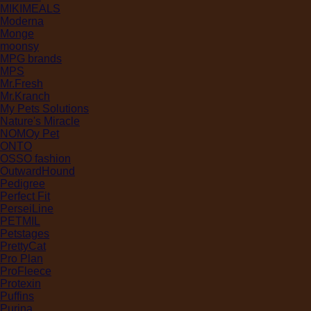
MIKIMEALS
Moderna
Monge
moonsy
MPG brands
MPS
Mr.Fresh
Mr.Kranch
My Pets Solutions
Nature's Miracle
NOMOy Pet
ONTO
OSSO fashion
OutwardHound
Pedigree
Perfect Fit
PerseiLine
PETMIL
Petstages
PrettyCat
Pro Plan
ProFleece
Protexin
Puffins
Purina