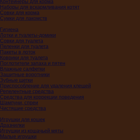
Контейнеры для корма
Наборы для вскармливания котят
Совки для корма
Сумки для лакомств
Гигиена
Лотки и туалеты-домики
Совки для туалета
Пеленки для туалета
Пакеты в лоток
Коврики для туалета
Поглотители запаха и пятен
Влажные салфетки
Защитные воротники
Зубные щетки
Приспособление для удаления клещей
Репелентные средства
Средства для коррекции поведения
Шампуни, спреи
Чистящие средства
Игрушки для кошек
Дразнилки
Игрушки из кошачьей мяты
Малые игрушки