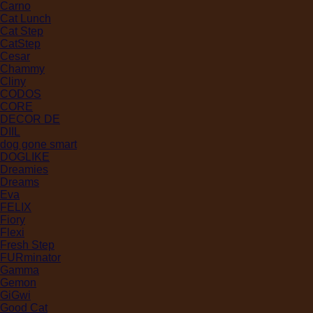
Carno
Cat Lunch
Cat Step
CatStep
Cesar
Chammy
Cliny
CODOS
CORE
DECOR DE
DIIL
dog gone smart
DOGLIKE
Dreamies
Dreams
Eva
FELIX
Fiory
Flexi
Fresh Step
FURminator
Gamma
Gemon
GiGwi
Good Cat