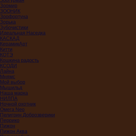
Зоогурман
Зоомир
ЗООНИК
Зоофортуна
Зорька
Зубочистики
Идеальная Наседка
КАСКАД
КерамикАрт
Китти
КОТЭ
Кошкина радость
КСОДИ
Лайна
Мнямс
Мой выбор
Мышильд
Наша марка
НИЛПА
Ночной охотник
Омега Neo
Пелигрин Доброзверики
Перрико
Пижон
Пижон Аква