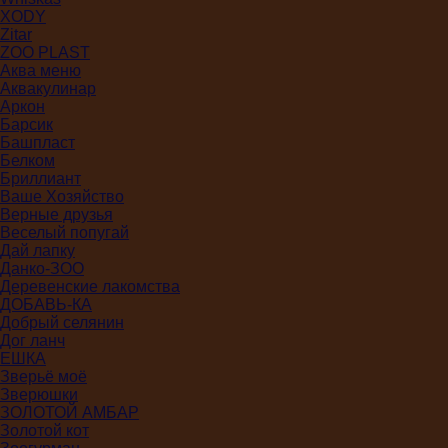
XODY
Zitar
ZOO PLAST
Аква меню
Аквакулинар
Аркон
Барсик
Башпласт
Белком
Бриллиант
Ваше Хозяйство
Верные друзья
Веселый попугай
Дай лапку
Данко-ЗОО
Деревенские лакомства
ДОБАВЬ-КА
Добрый селянин
Дог ланч
ЕШКА
Зверьё моё
Зверюшки
ЗОЛОТОЙ АМБАР
Золотой кот