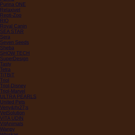
Purina ONE
Relaxivet
Repti-Zoo
RIO
Royal Canin
SEA STAR
Sera
Seven Seeds
Sheba
SHOW TECH
SuperDesign
Tasty
Tetra
TiTBiT
Triol
Triol-Disney
Triol-Marvel
ULTRA PEARLS
United Pets
Veny&#x27;s
VetSolution
VITA UDIN
VitAnimals
Wanpy
Whiskas