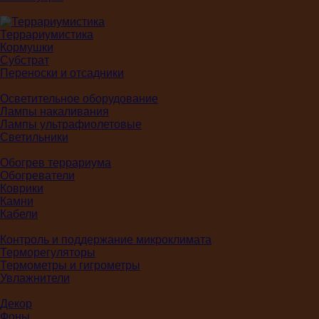
Террариумистика
Кормушки
Субстрат
Переноски и отсадники
Осветительное оборудование
Лампы накаливания
Лампы ультрафиолетовые
Светильники
Обогрев террариума
Обогреватели
Коврики
Камни
Кабели
Контроль и поддержание микроклимата
Терморегуляторы
Термометры и гигрометры
Увлажнители
Декор
Фоны