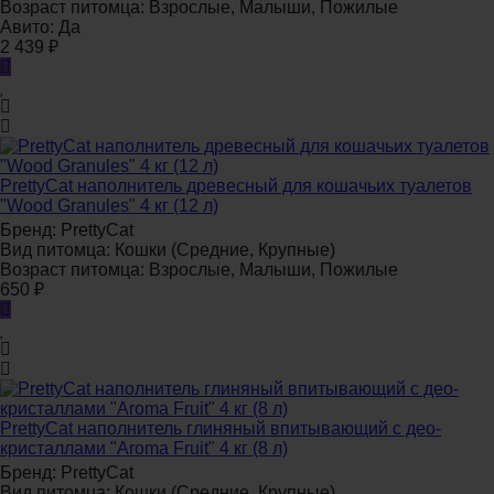
Возраст питомца:
Взрослые, Малыши, Пожилые
Авито:
Да
2 439
₽
PrettyCat наполнитель древесный для кошачьих туалетов
"Wood Granules" 4 кг (12 л)
Бренд:
PrettyCat
Вид питомца:
Кошки (Средние, Крупные)
Возраст питомца:
Взрослые, Малыши, Пожилые
650
₽
PrettyCat наполнитель глиняный впитывающий с део-
кристаллами "Aroma Fruit" 4 кг (8 л)
Бренд:
PrettyCat
Вид питомца:
Кошки (Средние, Крупные)