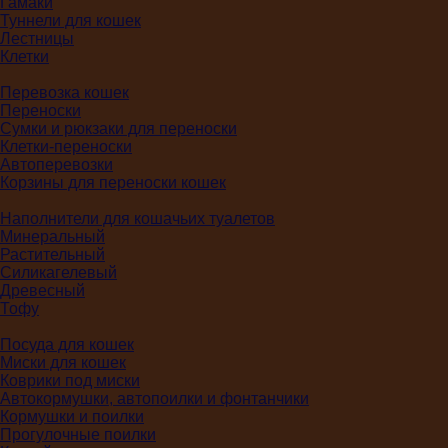
Гамаки
Туннели для кошек
Лестницы
Клетки
Перевозка кошек
Переноски
Сумки и рюкзаки для переноски
Клетки-переноски
Автоперевозки
Корзины для переноски кошек
Наполнители для кошачьих туалетов
Минеральный
Растительный
Силикагелевый
Древесный
Тофу
Посуда для кошек
Миски для кошек
Коврики под миски
Автокормушки, автопоилки и фонтанчики
Кормушки и поилки
Прогулочные поилки