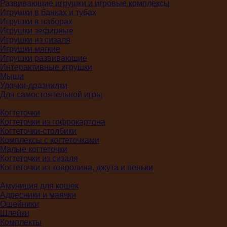
Развивающие игрушки и игровые комплексы
Игрушки в банках и тубах
Игрушки в наборах
Игрушки зефирные
Игрушки из сизаля
Игрушки мягкие
Игрушки развивающие
Интерактивные игрушки
Мыши
Удочки-дразнилки
Для самостоятельной игры
Когтеточки
Когтеточки из гофрокартона
Когтеточки-столбики
Комплексы с когтеточками
Малые когтеточки
Когтеточки из сизаля
Когтеточки из ковролина, джута и пеньки
Амуниция для кошек
Адресники и маячки
Ошейники
Шлейки
Комплекты