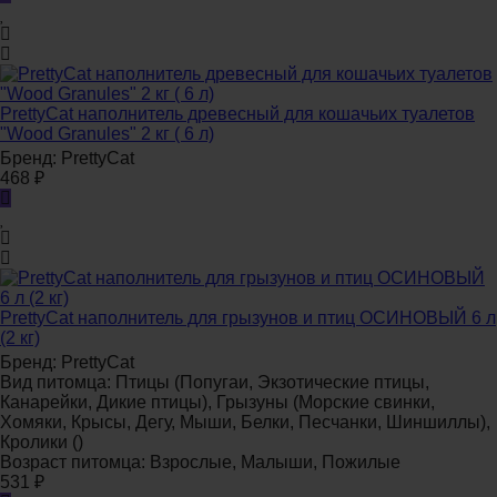
PrettyCat наполнитель древесный для кошачьих туалетов
"Wood Granules" 2 кг ( 6 л)
Бренд:
PrettyCat
468
₽
PrettyCat наполнитель для грызунов и птиц ОСИНОВЫЙ 6 л
(2 кг)
Бренд:
PrettyCat
Вид питомца:
Птицы (Попугаи, Экзотические птицы,
Канарейки, Дикие птицы), Грызуны (Морские свинки,
Хомяки, Крысы, Дегу, Мыши, Белки, Песчанки, Шиншиллы),
Кролики ()
Возраст питомца:
Взрослые, Малыши, Пожилые
531
₽