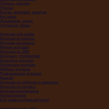
Попоны, мантии
Платья
Куртки, ветровки, жилетки
Костюмы
Дождевики, зонты
Головные уборы
Игрушки для собак
Игрушки из винила
Игрушки из резины
Мягкие игрушки
Игрушки из ЭВА
Игрушки с подсветкой
Канатные игрушки
Латексные игрушки
Наборы игрушек
Развивающие игрушки
Фрисби
Игрушки из нейлона и неопрена
Игрушки из латекса
Игрушки веревочные
Аппортировки
Для самостоятельной игры
Амуниция для собак