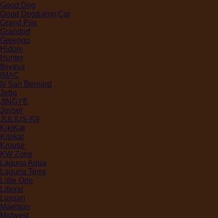
Good Dog
Good Dog&amp;Cat
Grand Prix
Grandorf
Greengo
Hidom
Hunter
Ibiyaya
IMAC
Iv San Bernard
Jebo
JINGYE
Joyser
JULIUS-K9
KikiKat
Kitekat
Kruuse
KW Zone
Laguna Aqua
Laguna Terra
Little One
Littoral
Luxsan
Maelson
Midwest