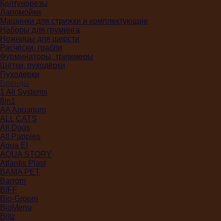
Колтунорезы
Лапомойки
Машинки для стрижки и комплектующие
Наборы для груминга
Ножницы для шерсти
Расчёски, грабли
Фурминаторы, триммеры
Щётки, пуходёрки
Пуходерки
Бренды
1 All Systems
8in1
AA Aquarium
ALL CATS
All Dogs
All Pappies
Aqua El
AQUA STORY
Atlantis Plast
BAMA PET
Barrom
BIFF
Bio-Groom
BioMenu
Blitz