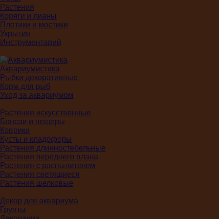
Растения
Коряги и лианы
Плотики и мостики
Укрытия
Инструментарий
Аквариумистика
Рыбки декоративные
Корм для рыб
Уход за аквариумом
Растения искусственные
Бонсаи и пещеры
Коврики
Кусты и кладофоры
Растения длинностебельные
Растения переднего плана
Растения с распылителем
Растения светящиеся
Растения шелковые
Декор для аквариума
Грунты
Декорации