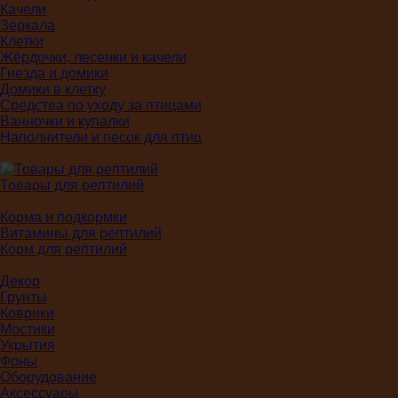
Качели
Зеркала
Клетки
Жёрдочки, лесенки и качели
Гнезда и домики
Домики в клетку
Средства по уходу за птицами
Ванночки и купалки
Наполнители и песок для птиц
Товары для рептилий
Корма и подкормки
Витамины для рептилий
Корм для рептилий
Декор
Грунты
Коврики
Мостики
Укрытия
Фоны
Оборудование
Аксессуары