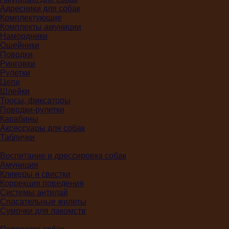
Адресники для собак
Комплектующие
Комплекты амуниции
Намордники
Ошейники
Поводки
Ринговки
Рулетки
Цепи
Шлейки
Тросы, фиксаторы
Поводки-рулетки
Карабины
Аксессуары для собак
Таблички
Воспитание и дрессировка собак
Амуниция
Кликеры и свистки
Коррекция поведения
Системы антилай
Спасательные жилеты
Сумочки для лакомств