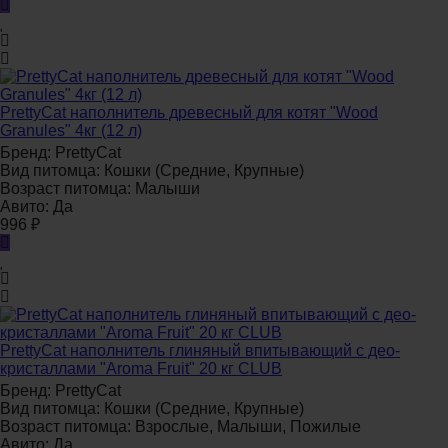
PrettyCat наполнитель древесный для котят "Wood
Granules" 4кг (12 л)
Бренд:
PrettyCat
Вид питомца:
Кошки (Средние, Крупные)
Возраст питомца:
Малыши
Авито:
Да
996
₽
PrettyCat наполнитель глиняный впитывающий с део-
кристаллами "Aroma Fruit" 20 кг CLUB
Бренд:
PrettyCat
Вид питомца:
Кошки (Средние, Крупные)
Возраст питомца:
Взрослые, Малыши, Пожилые
Авито:
Да