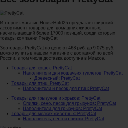
Интернет-магазин HouseHold25 предлагает широкий
ассортимент товаров для домашних животных,
насчитывающий более 17000 позиций, среди которых
товары компании PrettyCat.
Зоотовары PrettyCat по цене от 468 руб. до 9 075 руб.
можно купить в нашем магазине с доставкой по всей
России, в том числе доставка доступна в Миассе.
Товары для кошек: PrettyCat
Наполнители для кошачьих туалетов: PrettyCat
Древесный: PrettyCat
Товары для птиц: PrettyCat
Наполнители и песок для птиц: PrettyCat
Товары для грызунов и хорьков: PrettyCat
Опилки, сено, песок для грызунов: PrettyCat
Наполнители для грызунов: PrettyCat
Товары для мелких животных: PrettyCat
Наполнитель, сено и опилки: PrettyCat