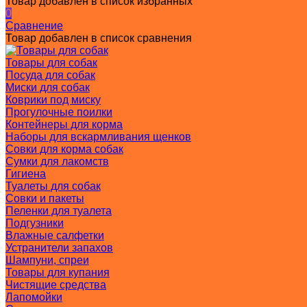
Товар добавлен в список избранных
0
Сравнение
Товар добавлен в список сравнения
Товары для собак
Посуда для собак
Миски для собак
Коврики под миску
Прогулочные поилки
Контейнеры для корма
Наборы для вскармливания щенков
Совки для корма собак
Сумки для лакомств
Гигиена
Туалеты для собак
Совки и пакеты
Пеленки для туалета
Подгузники
Влажные салфетки
Устранители запахов
Шампуни, спреи
Товары для купания
Чистящие средства
Лапомойки