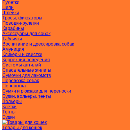
Рулетки
Цепи
Шлейки
Тросы, фиксаторы
Поводки-рулетки
Карабины
Аксессуары для собак
Таблички
Воспитание и дрессировка собак
Амуниция
Кликеры и свистки
Коррекция поведения
Системы антилай
Спасательные жилеты
Сумочки для лакомств
Перевозка собак
Переноска
Сумки и рюкзаки для переноски
Будки, вольеры, тенты
Вольеры
Клетки
Тенты
Будки
Товары для кошек