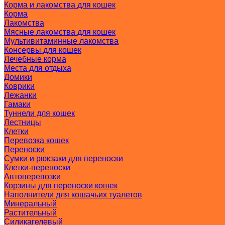
Корма и лакомства для кошек
Корма
Лакомства
Мясные лакомства для кошек
Мультивитаминные лакомства
Консервы для кошек
Лечебные корма
Места для отдыха
Домики
Коврики
Лежанки
Гамаки
Туннели для кошек
Лестницы
Клетки
Перевозка кошек
Переноски
Сумки и рюкзаки для переноски
Клетки-переноски
Автоперевозки
Корзины для переноски кошек
Наполнители для кошачьих туалетов
Минеральный
Растительный
Силикагелевый