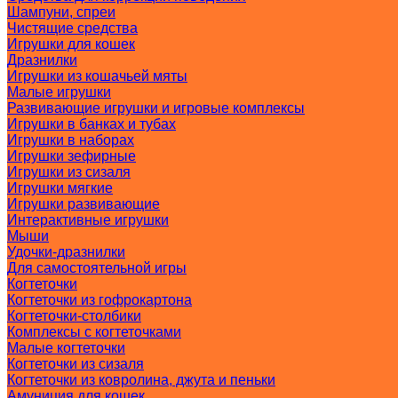
Шампуни, спреи
Чистящие средства
Игрушки для кошек
Дразнилки
Игрушки из кошачьей мяты
Малые игрушки
Развивающие игрушки и игровые комплексы
Игрушки в банках и тубах
Игрушки в наборах
Игрушки зефирные
Игрушки из сизаля
Игрушки мягкие
Игрушки развивающие
Интерактивные игрушки
Мыши
Удочки-дразнилки
Для самостоятельной игры
Когтеточки
Когтеточки из гофрокартона
Когтеточки-столбики
Комплексы с когтеточками
Малые когтеточки
Когтеточки из сизаля
Когтеточки из ковролина, джута и пеньки
Амуниция для кошек