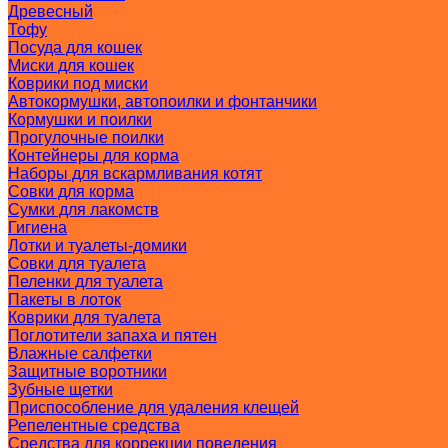
Древесный
Тофу
Посуда для кошек
Миски для кошек
Коврики под миски
Автокормушки, автопоилки и фонтанчики
Кормушки и поилки
Прогулочные поилки
Контейнеры для корма
Наборы для вскармливания котят
Совки для корма
Сумки для лакомств
Гигиена
Лотки и туалеты-домики
Совки для туалета
Пеленки для туалета
Пакеты в лоток
Коврики для туалета
Поглотители запаха и пятен
Влажные салфетки
Защитные воротники
Зубные щетки
Приспособление для удаления клещей
Репелентные средства
Средства для коррекции поведения