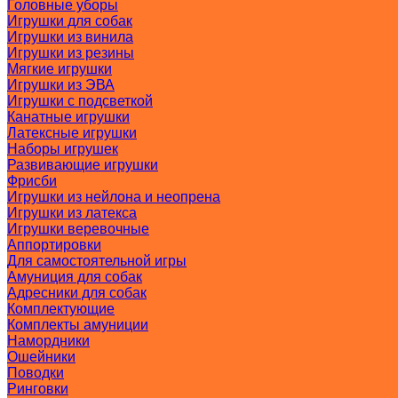
Головные уборы
Игрушки для собак
Игрушки из винила
Игрушки из резины
Мягкие игрушки
Игрушки из ЭВА
Игрушки с подсветкой
Канатные игрушки
Латексные игрушки
Наборы игрушек
Развивающие игрушки
Фрисби
Игрушки из нейлона и неопрена
Игрушки из латекса
Игрушки веревочные
Аппортировки
Для самостоятельной игры
Амуниция для собак
Адресники для собак
Комплектующие
Комплекты амуниции
Намордники
Ошейники
Поводки
Ринговки