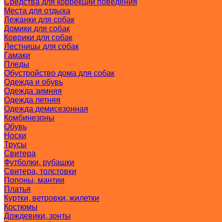
Средства для коррекции поведения
Места для отдыха
Лежанки для собак
Домики для собак
Коврики для собак
Лестницы для собак
Гамаки
Пледы
Обустройство дома для собак
Одежда и обувь
Одежда зимняя
Одежда летняя
Одежда демисезонная
Комбинезоны
Обувь
Носки
Трусы
Свитера
Футболки, рубашки
Свитера, толстовки
Попоны, мантии
Платья
Куртки, ветровки, жилетки
Костюмы
Дождевики, зонты