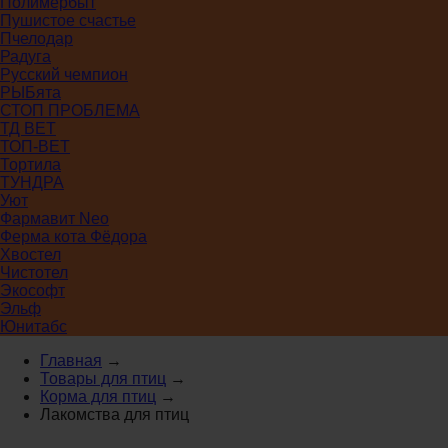
Полимербыт
Пушистое счастье
Пчелодар
Радуга
Русский чемпион
РЫБята
СТОП ПРОБЛЕМА
ТД ВЕТ
ТОП-ВЕТ
Тортила
ТУНДРА
Уют
Фармавит Neo
Ферма кота Фёдора
Хвостел
Чистотел
Экософт
Эльф
Юнитабс
Главная
→
Товары для птиц
→
Корма для птиц
→
Лакомства для птиц