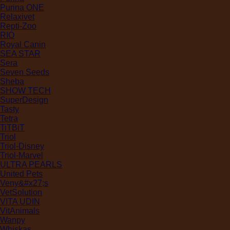
Purina ONE
Relaxivet
Repti-Zoo
RIO
Royal Canin
SEA STAR
Sera
Seven Seeds
Sheba
SHOW TECH
SuperDesign
Tasty
Tetra
TiTBiT
Triol
Triol-Disney
Triol-Marvel
ULTRA PEARLS
United Pets
Veny&#x27;s
VetSolution
VITA UDIN
VitAnimals
Wanpy
Whiskas