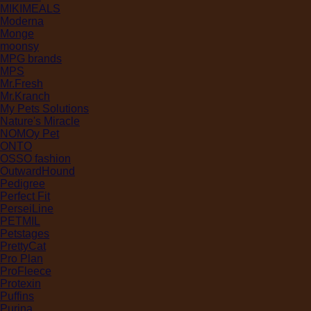
MIKIMEALS
Moderna
Monge
moonsy
MPG brands
MPS
Mr.Fresh
Mr.Kranch
My Pets Solutions
Nature's Miracle
NOMOy Pet
ONTO
OSSO fashion
OutwardHound
Pedigree
Perfect Fit
PerseiLine
PETMIL
Petstages
PrettyCat
Pro Plan
ProFleece
Protexin
Puffins
Purina