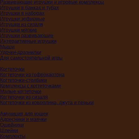
Развивающие игрушки и игровые комплексы
Игрушки в банках и тубах
Игрушки в наборах
Игрушки зефирные
Игрушки из сизаля
Игрушки мягкие
Игрушки развивающие
Интерактивные игрушки
Мыши
Удочки-дразнилки
Для самостоятельной игры
Когтеточки
Когтеточки из гофрокартона
Когтеточки-столбики
Комплексы с когтеточками
Малые когтеточки
Когтеточки из сизаля
Когтеточки из ковролина, джута и пеньки
Амуниция для кошек
Адресники и маячки
Ошейники
Шлейки
Комплекты