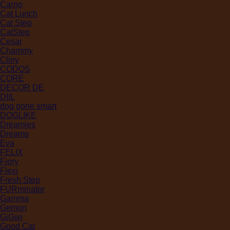
Carno
Cat Lunch
Cat Step
CatStep
Cesar
Chammy
Cliny
CODOS
CORE
DECOR DE
DIIL
dog gone smart
DOGLIKE
Dreamies
Dreams
Eva
FELIX
Fiory
Flexi
Fresh Step
FURminator
Gamma
Gemon
GiGwi
Good Cat