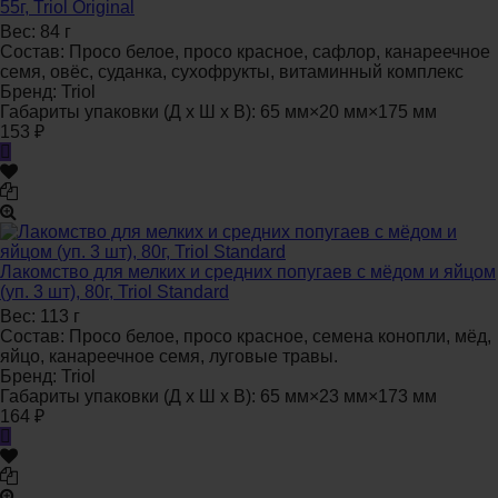
55г, Triol Original
Вес:
84 г
Состав:
Просо белое, просо красное, сафлор, канареечное
семя, овёс, суданка, сухофрукты, витаминный комплекс
Бренд:
Triol
Габариты упаковки (Д х Ш х В):
65 мм×20 мм×175 мм
153
₽
Лакомство для мелких и средних попугаев с мёдом и яйцом
(уп. 3 шт), 80г, Triol Standard
Вес:
113 г
Состав:
Просо белое, просо красное, семена конопли, мёд,
яйцо, канареечное семя, луговые травы.
Бренд:
Triol
Габариты упаковки (Д х Ш х В):
65 мм×23 мм×173 мм
164
₽