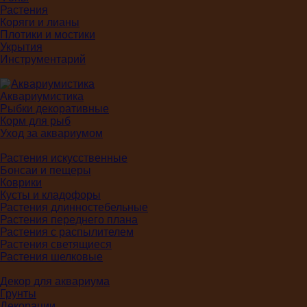
Растения
Коряги и лианы
Плотики и мостики
Укрытия
Инструментарий
Аквариумистика
Рыбки декоративные
Корм для рыб
Уход за аквариумом
Растения искусственные
Бонсаи и пещеры
Коврики
Кусты и кладофоры
Растения длинностебельные
Растения переднего плана
Растения с распылителем
Растения светящиеся
Растения шелковые
Декор для аквариума
Грунты
Декорации