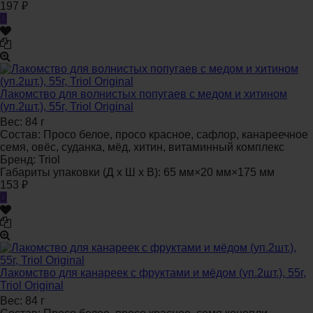
197
₽
Лакомство для волнистых попугаев с медом и хитином
(уп.2шт.), 55г, Triol Original
Вес:
84 г
Состав:
Просо белое, просо красное, сафлор, канареечное
семя, овёс, суданка, мёд, хитин, витаминный комплекс
Бренд:
Triol
Габариты упаковки (Д х Ш х В):
65 мм×20 мм×175 мм
153
₽
Лакомство для канареек с фруктами и мёдом (уп.2шт.), 55г,
Triol Original
Вес:
84 г