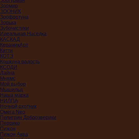
Зоогурман
Зоомир
ЗООНИК
Зоофортуна
Зорька
Зубочистики
Идеальная Наседка
КАСКАД
КерамикАрт
Китти
КОТЭ
Кошкина радость
КСОДИ
Лайна
Мнямс
Мой выбор
Мышильд
Наша марка
НИЛПА
Ночной охотник
Омега Neo
Пелигрин Доброзверики
Перрико
Пижон
Пижон Аква