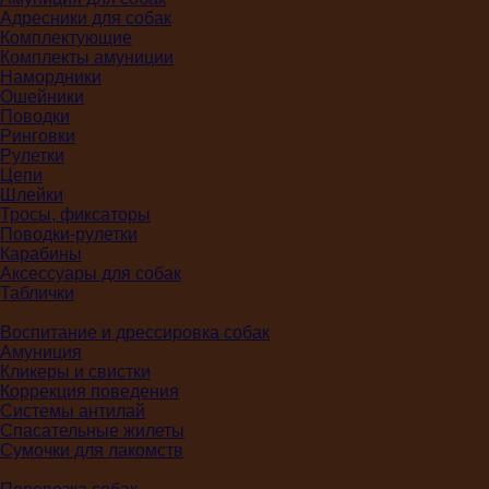
Адресники для собак
Комплектующие
Комплекты амуниции
Намордники
Ошейники
Поводки
Ринговки
Рулетки
Цепи
Шлейки
Тросы, фиксаторы
Поводки-рулетки
Карабины
Аксессуары для собак
Таблички
Воспитание и дрессировка собак
Амуниция
Кликеры и свистки
Коррекция поведения
Системы антилай
Спасательные жилеты
Сумочки для лакомств