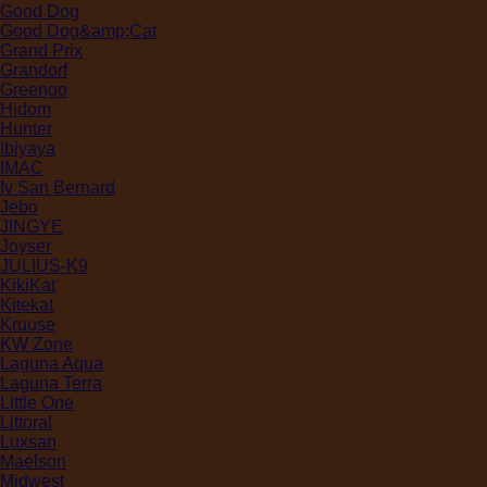
Good Dog
Good Dog&amp;Cat
Grand Prix
Grandorf
Greengo
Hidom
Hunter
Ibiyaya
IMAC
Iv San Bernard
Jebo
JINGYE
Joyser
JULIUS-K9
KikiKat
Kitekat
Kruuse
KW Zone
Laguna Aqua
Laguna Terra
Little One
Littoral
Luxsan
Maelson
Midwest