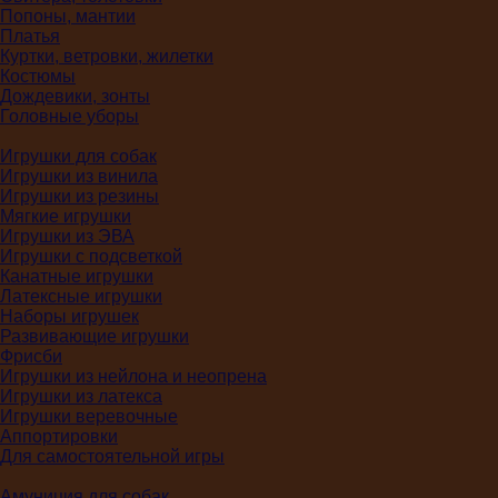
Попоны, мантии
Платья
Куртки, ветровки, жилетки
Костюмы
Дождевики, зонты
Головные уборы
Игрушки для собак
Игрушки из винила
Игрушки из резины
Мягкие игрушки
Игрушки из ЭВА
Игрушки с подсветкой
Канатные игрушки
Латексные игрушки
Наборы игрушек
Развивающие игрушки
Фрисби
Игрушки из нейлона и неопрена
Игрушки из латекса
Игрушки веревочные
Аппортировки
Для самостоятельной игры
Амуниция для собак