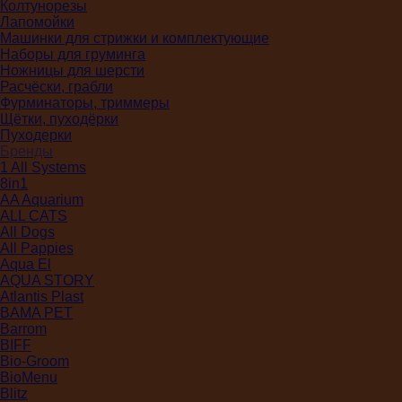
Колтунорезы
Лапомойки
Машинки для стрижки и комплектующие
Наборы для груминга
Ножницы для шерсти
Расчёски, грабли
Фурминаторы, триммеры
Щётки, пуходёрки
Пуходерки
Бренды
1 All Systems
8in1
AA Aquarium
ALL CATS
All Dogs
All Pappies
Aqua El
AQUA STORY
Atlantis Plast
BAMA PET
Barrom
BIFF
Bio-Groom
BioMenu
Blitz