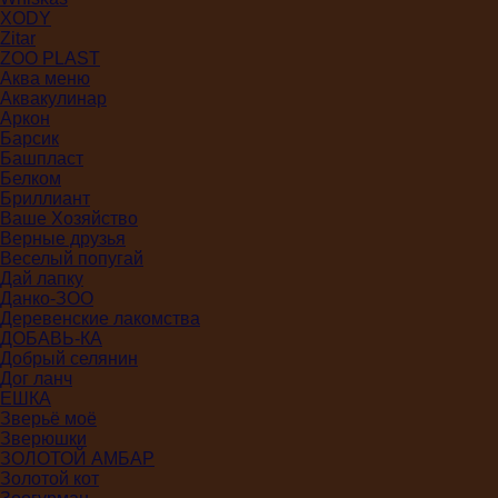
XODY
Zitar
ZOO PLAST
Аква меню
Аквакулинар
Аркон
Барсик
Башпласт
Белком
Бриллиант
Ваше Хозяйство
Верные друзья
Веселый попугай
Дай лапку
Данко-ЗОО
Деревенские лакомства
ДОБАВЬ-КА
Добрый селянин
Дог ланч
ЕШКА
Зверьё моё
Зверюшки
ЗОЛОТОЙ АМБАР
Золотой кот