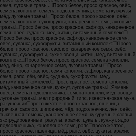
семя, луговые травы.
Просо белое, просо красное, овёс,
семена конопли, семена подсолнечника, семена кукурузы,
мёд, луговые травы.
Просо белое, просо красное, овёс,
семена конопли, сухофрукты, канареечное семя, луговые
травы.
Просо белое, просо красное, сафлор, канареечное
семя, овёс, суданка, мёд, хитин, витаминный комплекс
Просо белое, просо красное, сафлор, канареечное семя,
овёс, суданка, сухофрукты, витаминный комплекс
Просо
белое, просо красное, сафлор, канареечное семя, овёс,
суданка, сухофрукты, сухие овощи, хитин, мёд, витаминный
комплекс
Просо белое, просо красное, семена конопли,
мёд, яйцо, канареечное семя, луговые травы.
Просо
белое, просо красное, семя конопли, сафлор, канареечное
семя, рапс, лён, овёс, суданка, сухофрукты, мёд,
витаминный комплекс
Просо красное, семена конопли,
мёд, канареечное семя, кунжут, луговые травы.
Ячмень,
овёс, семена подсолнечника, семена конопли, мёд, овощи,
луговые травы.
мел природный, гипс, известняковая мука,
ракушечник
просо жёлтое, просо красное, пшеница,
гречиха, сафлор, шиповник, мёд, подсолнечник, лён, овёс,
тыквенная семечка, канареечное семя, кукурузные хлопья,
экструдированные гранулы, арахис, цукаты, кунжут, ядро
подсолнечника, конопляное семя, рапс
просо жёлтое,
просо красное, пшеница, мёд, рапс, овёс, цукаты, арахис,