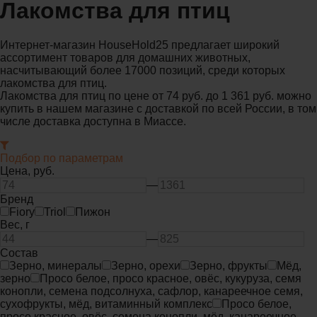
Лакомства для птиц
Интернет-магазин HouseHold25 предлагает широкий
ассортимент товаров для домашних животных,
насчитывающий более 17000 позиций, среди которых
лакомства для птиц.
Лакомства для птиц по цене от 74 руб. до 1 361 руб. можно
купить в нашем магазине с доставкой по всей России, в том
числе доставка доступна в Миассе.
Подбор по параметрам
Цена,
руб.
—
Бренд
Fiory
Triol
Пижон
Вес,
г
—
Состав
Зерно, минералы
Зерно, орехи
Зерно, фрукты
Мёд,
зерно
Просо белое, просо красное, овёс, кукуруза, семя
конопли, семена подсолнуха, сафлор, канареечное семя,
сухофрукты, мёд, витаминный комплекс
Просо белое,
просо красное, овёс, семена конопли, мёд, канареечное