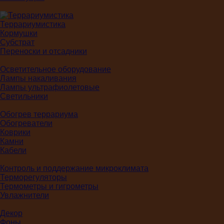
Террариумистика
Кормушки
Субстрат
Переноски и отсадники
Осветительное оборудование
Лампы накаливания
Лампы ультрафиолетовые
Светильники
Обогрев террариума
Обогреватели
Коврики
Камни
Кабели
Контроль и поддержание микроклимата
Терморегуляторы
Термометры и гигрометры
Увлажнители
Декор
Фоны