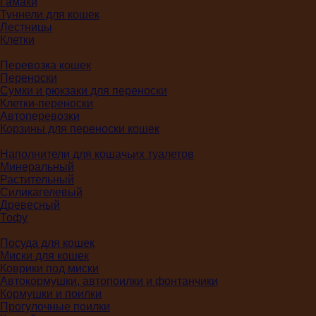
Гамаки
Туннели для кошек
Лестницы
Клетки
Перевозка кошек
Переноски
Сумки и рюкзаки для переноски
Клетки-переноски
Автоперевозки
Корзины для переноски кошек
Наполнители для кошачьих туалетов
Минеральный
Растительный
Силикагелевый
Древесный
Тофу
Посуда для кошек
Миски для кошек
Коврики под миски
Автокормушки, автопоилки и фонтанчики
Кормушки и поилки
Прогулочные поилки