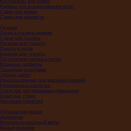
Контейнеры для корма
Наборы для вскармливания котят
Совки для корма
Сумки для лакомств
Гигиена
Лотки и туалеты-домики
Совки для туалета
Пеленки для туалета
Пакеты в лоток
Коврики для туалета
Поглотители запаха и пятен
Влажные салфетки
Защитные воротники
Зубные щетки
Приспособление для удаления клещей
Репелентные средства
Средства для коррекции поведения
Шампуни, спреи
Чистящие средства
Игрушки для кошек
Дразнилки
Игрушки из кошачьей мяты
Малые игрушки