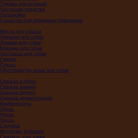
Товары для купания
Чистящие средства
Лапомойки
Средства для коррекции поведения
Места для отдыха
Лежанки для собак
Домики для собак
Коврики для собак
Лестницы для собак
Гамаки
Пледы
Обустройство дома для собак
Одежда и обувь
Одежда зимняя
Одежда летняя
Одежда демисезонная
Комбинезоны
Обувь
Носки
Трусы
Свитера
Футболки, рубашки
Свитера, толстовки