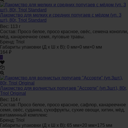
Лакомство для мелких и средних попугаев с мёдом (уп. 3
шт), 80г, Triol Standard
Вес:
113 г
Состав:
Просо белое, просо красное, овёс, семена конопли,
мёд, канареечное семя, луговые травы.
Бренд:
Triol
Габариты упаковки (Д х Ш х В):
0 мм×0 мм×0 мм
164
₽
Лакомство для волнистых попугаев "Ассорти" (уп.3шт.), 80г,
Triol Original
Вес:
114 г
Состав:
Просо белое, просо красное, сафлор, канареечное
семя, овёс, суданка, сухофрукты, сухие овощи, хитин, мёд,
витаминный комплекс
Бренд:
Triol
Габариты упаковки (Д х Ш х В):
65 мм×20 мм×175 мм