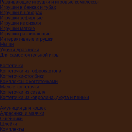
Развивающие игрушки и игровые комплексы
Игрушки в банках и тубах
Игрушки в наборах
Игрушки зефирные
Игрушки из сизаля
Игрушки мягкие
Игрушки развивающие
Интерактивные игрушки
Мыши
Удочки-дразнилки
Для самостоятельной игры
Когтеточки
Когтеточки из гофрокартона
Когтеточки-столбики
Комплексы с когтеточками
Малые когтеточки
Когтеточки из сизаля
Когтеточки из ковролина, джута и пеньки
Амуниция для кошек
Адресники и маячки
Ошейники
Шлейки
Комплекты