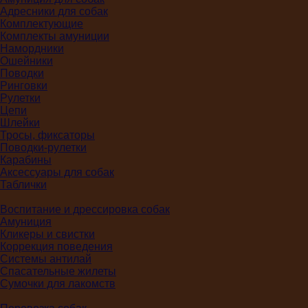
Адресники для собак
Комплектующие
Комплекты амуниции
Намордники
Ошейники
Поводки
Ринговки
Рулетки
Цепи
Шлейки
Тросы, фиксаторы
Поводки-рулетки
Карабины
Аксессуары для собак
Таблички
Воспитание и дрессировка собак
Амуниция
Кликеры и свистки
Коррекция поведения
Системы антилай
Спасательные жилеты
Сумочки для лакомств