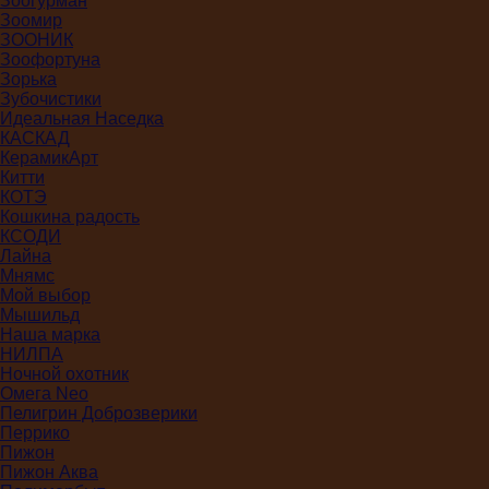
Зоогурман
Зоомир
ЗООНИК
Зоофортуна
Зорька
Зубочистики
Идеальная Наседка
КАСКАД
КерамикАрт
Китти
КОТЭ
Кошкина радость
КСОДИ
Лайна
Мнямс
Мой выбор
Мышильд
Наша марка
НИЛПА
Ночной охотник
Омега Neo
Пелигрин Доброзверики
Перрико
Пижон
Пижон Аква