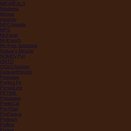
MIKIMEALS
Moderna
Monge
moonsy
MPG brands
MPS
Mr.Fresh
Mr.Kranch
My Pets Solutions
Nature's Miracle
NOMOy Pet
ONTO
OSSO fashion
OutwardHound
Pedigree
Perfect Fit
PerseiLine
PETMIL
Petstages
PrettyCat
Pro Plan
ProFleece
Protexin
Puffins
Purina