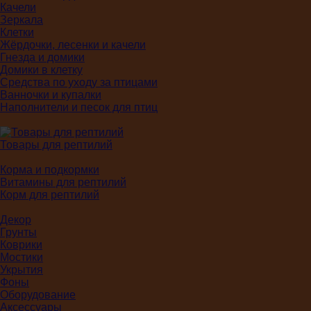
Качели
Зеркала
Клетки
Жёрдочки, лесенки и качели
Гнезда и домики
Домики в клетку
Средства по уходу за птицами
Ванночки и купалки
Наполнители и песок для птиц
Товары для рептилий
Корма и подкормки
Витамины для рептилий
Корм для рептилий
Декор
Грунты
Коврики
Мостики
Укрытия
Фоны
Оборудование
Аксессуары