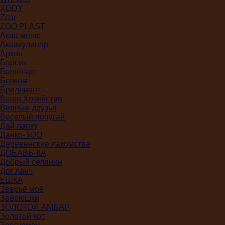
XODY
Zitar
ZOO PLAST
Аква меню
Аквакулинар
Аркон
Барсик
Башпласт
Белком
Бриллиант
Ваше Хозяйство
Верные друзья
Веселый попугай
Дай лапку
Данко-ЗОО
Деревенские лакомства
ДОБАВЬ-КА
Добрый селянин
Дог ланч
ЕШКА
Зверьё моё
Зверюшки
ЗОЛОТОЙ АМБАР
Золотой кот