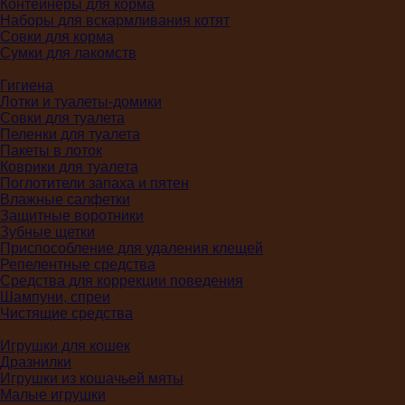
Контейнеры для корма
Наборы для вскармливания котят
Совки для корма
Сумки для лакомств
Гигиена
Лотки и туалеты-домики
Совки для туалета
Пеленки для туалета
Пакеты в лоток
Коврики для туалета
Поглотители запаха и пятен
Влажные салфетки
Защитные воротники
Зубные щетки
Приспособление для удаления клещей
Репелентные средства
Средства для коррекции поведения
Шампуни, спреи
Чистящие средства
Игрушки для кошек
Дразнилки
Игрушки из кошачьей мяты
Малые игрушки