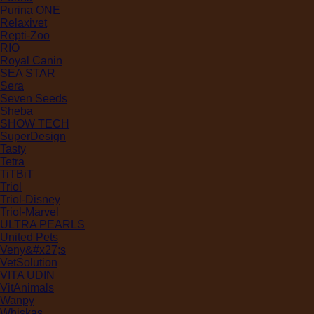
Purina ONE
Relaxivet
Repti-Zoo
RIO
Royal Canin
SEA STAR
Sera
Seven Seeds
Sheba
SHOW TECH
SuperDesign
Tasty
Tetra
TiTBiT
Triol
Triol-Disney
Triol-Marvel
ULTRA PEARLS
United Pets
Veny&#x27;s
VetSolution
VITA UDIN
VitAnimals
Wanpy
Whiskas