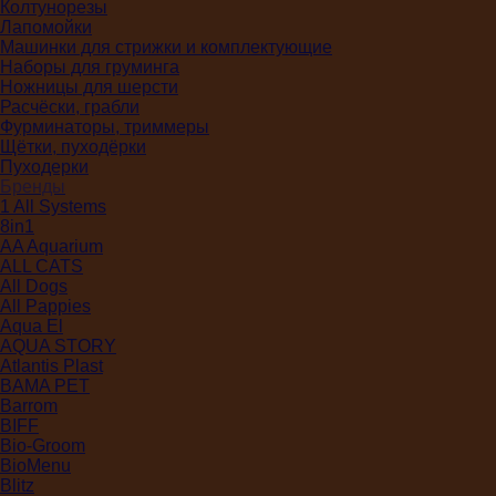
Колтунорезы
Лапомойки
Машинки для стрижки и комплектующие
Наборы для груминга
Ножницы для шерсти
Расчёски, грабли
Фурминаторы, триммеры
Щётки, пуходёрки
Пуходерки
Бренды
1 All Systems
8in1
AA Aquarium
ALL CATS
All Dogs
All Pappies
Aqua El
AQUA STORY
Atlantis Plast
BAMA PET
Barrom
BIFF
Bio-Groom
BioMenu
Blitz