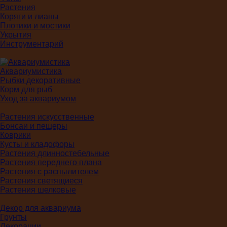
Растения
Коряги и лианы
Плотики и мостики
Укрытия
Инструментарий
Аквариумистика
Рыбки декоративные
Корм для рыб
Уход за аквариумом
Растения искусственные
Бонсаи и пещеры
Коврики
Кусты и кладофоры
Растения длинностебельные
Растения переднего плана
Растения с распылителем
Растения светящиеся
Растения шелковые
Декор для аквариума
Грунты
Декорации