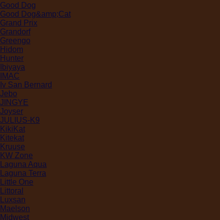
Good Dog
Good Dog&amp;Cat
Grand Prix
Grandorf
Greengo
Hidom
Hunter
Ibiyaya
IMAC
Iv San Bernard
Jebo
JINGYE
Joyser
JULIUS-K9
KikiKat
Kitekat
Kruuse
KW Zone
Laguna Aqua
Laguna Terra
Little One
Littoral
Luxsan
Maelson
Midwest