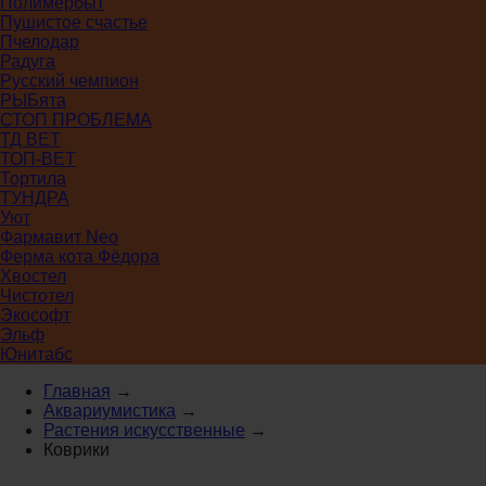
Полимербыт
Пушистое счастье
Пчелодар
Радуга
Русский чемпион
РЫБята
СТОП ПРОБЛЕМА
ТД ВЕТ
ТОП-ВЕТ
Тортила
ТУНДРА
Уют
Фармавит Neo
Ферма кота Фёдора
Хвостел
Чистотел
Экософт
Эльф
Юнитабс
Главная
→
Аквариумистика
→
Растения искусственные
→
Коврики