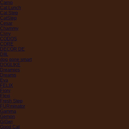
Carno
Cat Lunch
Cat Step
CatStep
Cesar
Chammy
Cliny
CODOS
CORE
DECOR DE
DIIL
dog gone smart
DOGLIKE
Dreamies
Dreams
Eva
FELIX
Fiory
Flexi
Fresh Step
FURminator
Gamma
Gemon
GiGwi
Good Cat