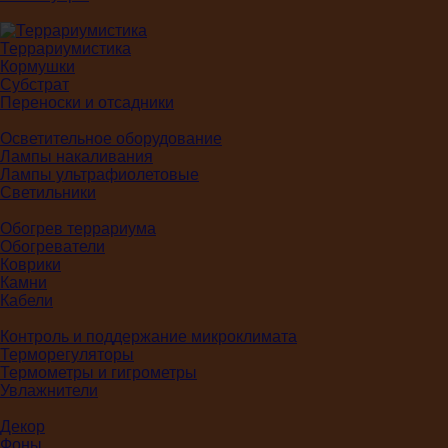
Террариумистика
Кормушки
Субстрат
Переноски и отсадники
Осветительное оборудование
Лампы накаливания
Лампы ультрафиолетовые
Светильники
Обогрев террариума
Обогреватели
Коврики
Камни
Кабели
Контроль и поддержание микроклимата
Терморегуляторы
Термометры и гигрометры
Увлажнители
Декор
Фоны