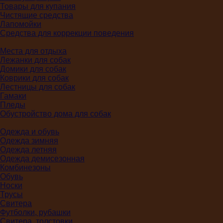
Товары для купания
Чистящие средства
Лапомойки
Средства для коррекции поведения
Места для отдыха
Лежанки для собак
Домики для собак
Коврики для собак
Лестницы для собак
Гамаки
Пледы
Обустройство дома для собак
Одежда и обувь
Одежда зимняя
Одежда летняя
Одежда демисезонная
Комбинезоны
Обувь
Носки
Трусы
Свитера
Футболки, рубашки
Свитера, толстовки