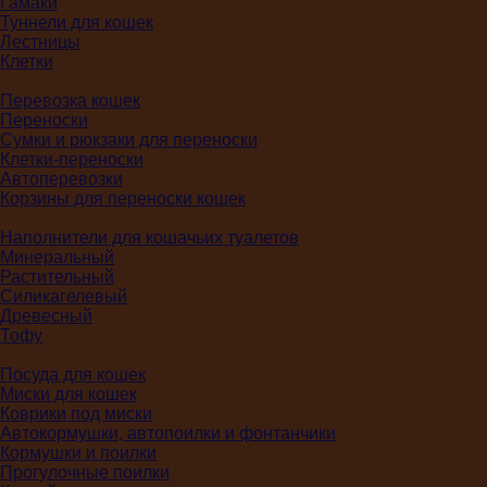
Гамаки
Туннели для кошек
Лестницы
Клетки
Перевозка кошек
Переноски
Сумки и рюкзаки для переноски
Клетки-переноски
Автоперевозки
Корзины для переноски кошек
Наполнители для кошачьих туалетов
Минеральный
Растительный
Силикагелевый
Древесный
Тофу
Посуда для кошек
Миски для кошек
Коврики под миски
Автокормушки, автопоилки и фонтанчики
Кормушки и поилки
Прогулочные поилки