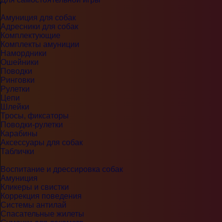
Амуниция для собак
Адресники для собак
Комплектующие
Комплекты амуниции
Намордники
Ошейники
Поводки
Ринговки
Рулетки
Цепи
Шлейки
Тросы, фиксаторы
Поводки-рулетки
Карабины
Аксессуары для собак
Таблички
Воспитание и дрессировка собак
Амуниция
Кликеры и свистки
Коррекция поведения
Системы антилай
Спасательные жилеты