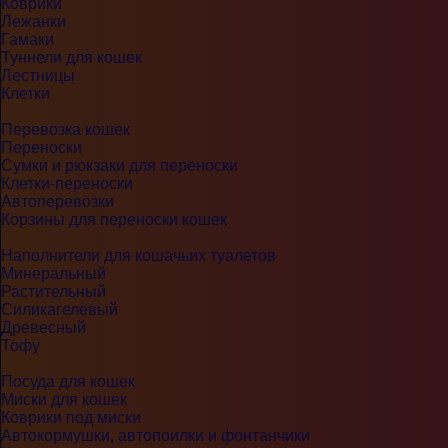
Коврики
Лежанки
Гамаки
Туннели для кошек
Лестницы
Клетки
Перевозка кошек
Переноски
Сумки и рюкзаки для переноски
Клетки-переноски
Автоперевозки
Корзины для переноски кошек
Наполнители для кошачьих туалетов
Минеральный
Растительный
Силикагелевый
Древесный
Тофу
Посуда для кошек
Миски для кошек
Коврики под миски
Автокормушки, автопоилки и фонтанчики