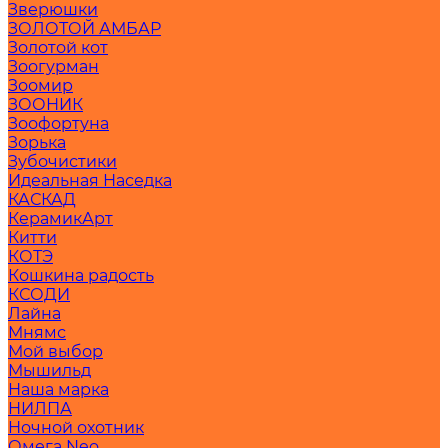
Зверюшки
ЗОЛОТОЙ АМБАР
Золотой кот
Зоогурман
Зоомир
ЗООНИК
Зоофортуна
Зорька
Зубочистики
Идеальная Наседка
КАСКАД
КерамикАрт
Китти
КОТЭ
Кошкина радость
КСОДИ
Лайна
Мнямс
Мой выбор
Мышильд
Наша марка
НИЛПА
Ночной охотник
Омега Neo