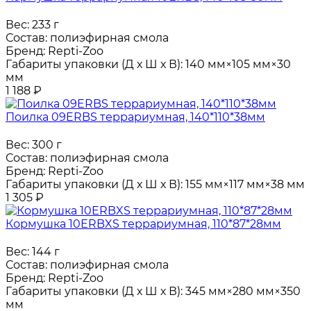
Вес:
233 г
Состав:
полиэфирная смола
Бренд:
Repti-Zoo
Габариты упаковки (Д х Ш х В):
140 мм×105 мм×30
мм
1 188
₽
Поилка 09ERBS террариумная, 140*110*38мм
Вес:
300 г
Состав:
полиэфирная смола
Бренд:
Repti-Zoo
Габариты упаковки (Д х Ш х В):
155 мм×117 мм×38 мм
1 305
₽
Кормушка 10ERBXS террариумная, 110*87*28мм
Вес:
144 г
Состав:
полиэфирная смола
Бренд:
Repti-Zoo
Габариты упаковки (Д х Ш х В):
345 мм×280 мм×350
мм