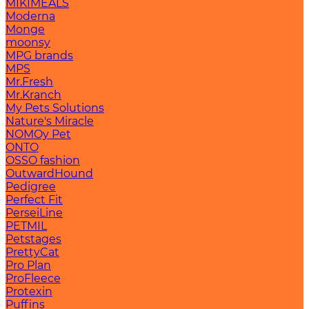
MIKIMEALS
Moderna
Monge
moonsy
MPG brands
MPS
Mr.Fresh
Mr.Kranch
My Pets Solutions
Nature's Miracle
NOMOy Pet
ONTO
OSSO fashion
OutwardHound
Pedigree
Perfect Fit
PerseiLine
PETMIL
Petstages
PrettyCat
Pro Plan
ProFleece
Protexin
Puffins