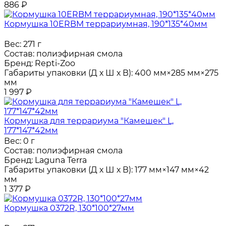
886
₽
Кормушка 10ERBM террариумная, 190*135*40мм
Вес:
271 г
Состав:
полиэфирная смола
Бренд:
Repti-Zoo
Габариты упаковки (Д х Ш х В):
400 мм×285 мм×275
мм
1 997
₽
Кормушка для террариума "Камешек" L,
177*147*42мм
Вес:
0 г
Состав:
полиэфирная смола
Бренд:
Laguna Terra
Габариты упаковки (Д х Ш х В):
177 мм×147 мм×42
мм
1 377
₽
Кормушка 0372R, 130*100*27мм