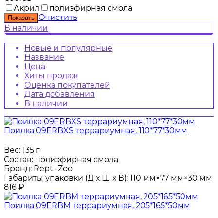
Акрил
полиэфирная смола
Очистить
В наличии
Новые и популярные
Название
Цена
Хиты продаж
Оценка покупателей
Дата добавления
В наличии
Поилка 09ERBXS террариумная, 110*77*30мм
Вес:
135 г
Состав:
полиэфирная смола
Бренд:
Repti-Zoo
Габариты упаковки (Д х Ш х В):
110 мм×77 мм×30 мм
816
₽
Поилка 09ERBM террариумная, 205*165*50мм