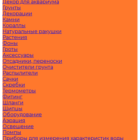
Декор для аквариума
Грунты
Декорации
Камни
Кораллы
Натуральные ракушки
Растения
Фоны
Гроты
Аксессуары
Отсадники, переноски
Очистители грунта
Распылители
Сачки
Скребки
Термометры
Фитинг
Шланги
Щипцы
Оборудование
Аэрация
Освещение
Помпы
Приборы для измерения характеристик воды