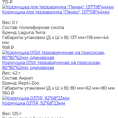
715
₽
Кормушка для террариума "Пенек", 137*118*44мм
Вес:
0 г
Состав:
полиэфирная смола
Бренд:
Laguna Terra
Габариты упаковки (Д х Ш х В):
137 мм×118 мм×44
мм
958
₽
Кормушка 01SX террариумная на присосках,
80*80*62мм, одинарная
Вес:
42 г
Состав:
Акрил
Бренд:
Repti-Zoo
Габариты упаковки (Д х Ш х В):
80 мм×62 мм×80 мм
760
₽
Кормушка 0371R, 92*68*23мм
Вес:
125 г