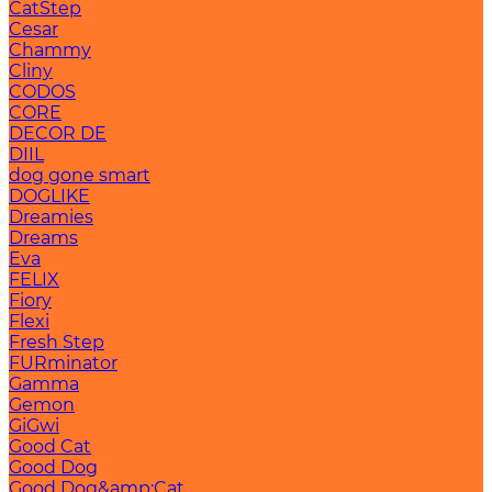
CatStep
Cesar
Chammy
Cliny
CODOS
CORE
DECOR DE
DIIL
dog gone smart
DOGLIKE
Dreamies
Dreams
Eva
FELIX
Fiory
Flexi
Fresh Step
FURminator
Gamma
Gemon
GiGwi
Good Cat
Good Dog
Good Dog&amp;Cat