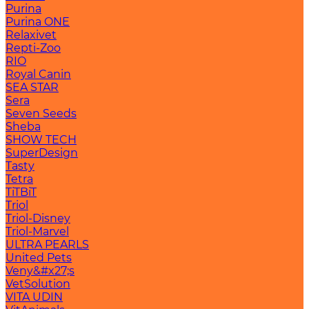
Purina
Purina ONE
Relaxivet
Repti-Zoo
RIO
Royal Canin
SEA STAR
Sera
Seven Seeds
Sheba
SHOW TECH
SuperDesign
Tasty
Tetra
TiTBiT
Triol
Triol-Disney
Triol-Marvel
ULTRA PEARLS
United Pets
Veny&#x27;s
VetSolution
VITA UDIN