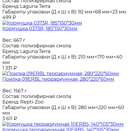
Состав:
полиэфирная смола
Бренд:
Laguna Terra
Габариты упаковки (Д х Ш х В):
92 мм×68 мм×23 мм
499
₽
Кормушка 0373R, 185*150*30мм
Вес:
667 г
Состав:
полиэфирная смола
Бренд:
Laguna Terra
Габариты упаковки (Д х Ш х В):
210 мм×170 мм×40
мм
1 331
₽
Поилка 09ERBL террариумная, 280*220*60мм
Вес:
1567 г
Состав:
полиэфирная смола
Бренд:
Repti-Zoo
Габариты упаковки (Д х Ш х В):
280 мм×220 мм×60
мм
3 611
₽
Кормушка террариумная 10ERBS, 140*105*30мм