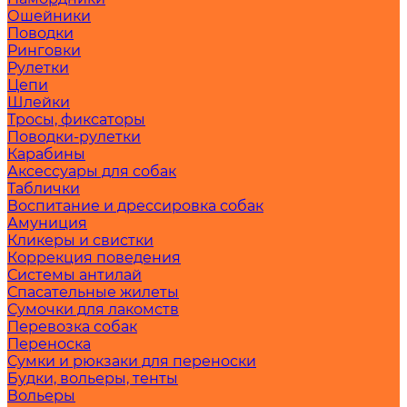
Ошейники
Поводки
Ринговки
Рулетки
Цепи
Шлейки
Тросы, фиксаторы
Поводки-рулетки
Карабины
Аксессуары для собак
Таблички
Воспитание и дрессировка собак
Амуниция
Кликеры и свистки
Коррекция поведения
Системы антилай
Спасательные жилеты
Сумочки для лакомств
Перевозка собак
Переноска
Сумки и рюкзаки для переноски
Будки, вольеры, тенты
Вольеры