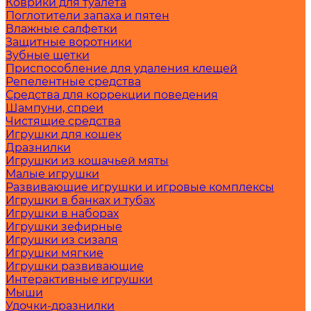
Коврики для туалета
Поглотители запаха и пятен
Влажные салфетки
Защитные воротники
Зубные щетки
Приспособление для удаления клещей
Репелентные средства
Средства для коррекции поведения
Шампуни, спреи
Чистящие средства
Игрушки для кошек
Дразнилки
Игрушки из кошачьей мяты
Малые игрушки
Развивающие игрушки и игровые комплексы
Игрушки в банках и тубах
Игрушки в наборах
Игрушки зефирные
Игрушки из сизаля
Игрушки мягкие
Игрушки развивающие
Интерактивные игрушки
Мыши
Удочки-дразнилки