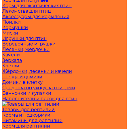
Корм для попугаев
Корм для экзотических птиц
Лакомства для птиц
Аксессуары для кормления
Поилки
Кормушки
Миски
Игрушки для птиц
Веревочные игрушки
Лесенки, жердочки
Качели
Зеркала
Клетки
Жёрдочки, лесенки и качели
Гнезда и домики
Домики в клетку
Средства по уходу за птицами
Ванночки и купалки
Наполнители и песок для птиц
Товары для рептилий
Корма и подкормки
Витамины для рептилий
Корм для рептилий