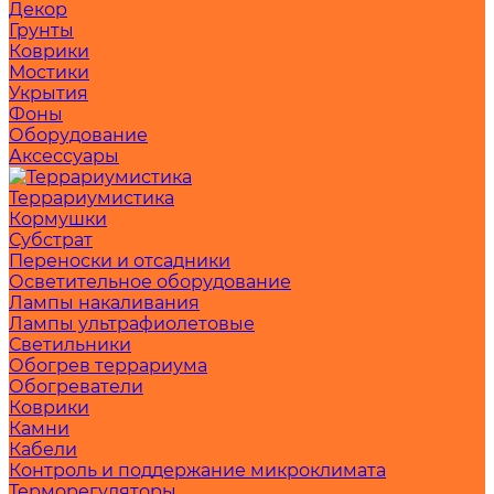
Декор
Грунты
Коврики
Мостики
Укрытия
Фоны
Оборудование
Аксессуары
Террариумистика
Кормушки
Субстрат
Переноски и отсадники
Осветительное оборудование
Лампы накаливания
Лампы ультрафиолетовые
Светильники
Обогрев террариума
Обогреватели
Коврики
Камни
Кабели
Контроль и поддержание микроклимата
Терморегуляторы