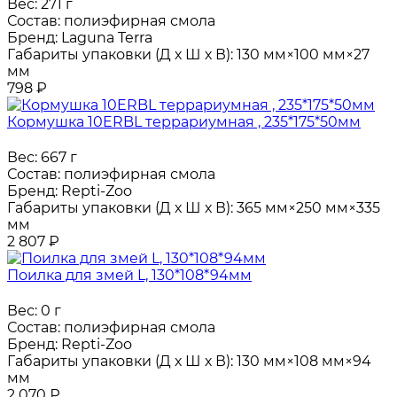
Вес:
271 г
Состав:
полиэфирная смола
Бренд:
Laguna Terra
Габариты упаковки (Д х Ш х В):
130 мм×100 мм×27
мм
798
₽
Кормушка 10ERBL террариумная , 235*175*50мм
Вес:
667 г
Состав:
полиэфирная смола
Бренд:
Repti-Zoo
Габариты упаковки (Д х Ш х В):
365 мм×250 мм×335
мм
2 807
₽
Поилка для змей L, 130*108*94мм
Вес:
0 г
Состав:
полиэфирная смола
Бренд:
Repti-Zoo
Габариты упаковки (Д х Ш х В):
130 мм×108 мм×94
мм
2 070
₽