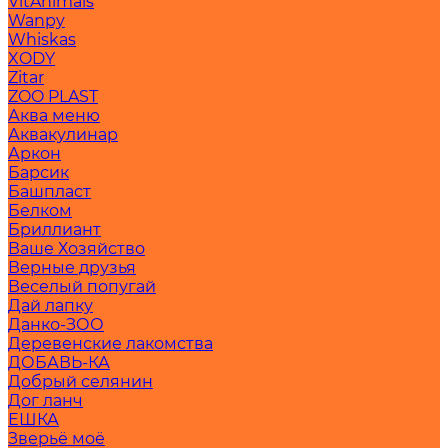
VitAnimals
Wanpy
Whiskas
XODY
Zitar
ZOO PLAST
Аква меню
Аквакулинар
Аркон
Барсик
Башпласт
Белком
Бриллиант
Ваше Хозяйство
Верные друзья
Веселый попугай
Дай лапку
Данко-ЗОО
Деревенские лакомства
ДОБАВЬ-КА
Добрый селянин
Дог ланч
ЕШКА
Зверьё моё