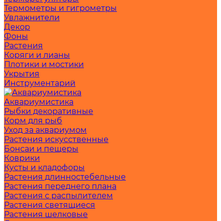
Термометры и гигрометры
Увлажнители
Декор
Фоны
Растения
Коряги и лианы
Плотики и мостики
Укрытия
Инструментарий
Аквариумистика
Рыбки декоративные
Корм для рыб
Уход за аквариумом
Растения искусственные
Бонсаи и пещеры
Коврики
Кусты и кладофоры
Растения длинностебельные
Растения переднего плана
Растения с распылителем
Растения светящиеся
Растения шелковые