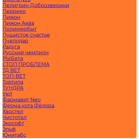
Пелигрин Доброзверики
Перрико
Пижон
Пижон Аква
Полимербыт
Пушистое счастье
Пчелодар
Радуга
Русский чемпион
РЫБята
СТОП ПРОБЛЕМА
ТД ВЕТ
ТОП-ВЕТ
Тортила
ТУНДРА
Уют
Фармавит Neo
Ферма кота Фёдора
Хвостел
Чистотел
Экософт
Эльф
Юнитабс