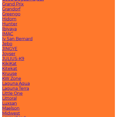
Grand Prix
Grandorf
Greengo
Hidom
Hunter
Ibiyaya
IMAC
Iv San Bernard
Jebo
JINGYE
Joyser
JULIUS-K9
KikiKat
Kitekat
Kruuse
KW Zone
Laguna Aqua
Laguna Terra
Little One
Littoral
Luxsan
Maelson
Midwest