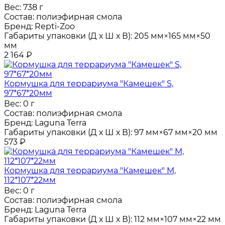
Вес:
738 г
Состав:
полиэфирная смола
Бренд:
Repti-Zoo
Габариты упаковки (Д х Ш х В):
205 мм×165 мм×50
мм
2 164
₽
Кормушка для террариума "Камешек" S,
97*67*20мм
Вес:
0 г
Состав:
полиэфирная смола
Бренд:
Laguna Terra
Габариты упаковки (Д х Ш х В):
97 мм×67 мм×20 мм
573
₽
Кормушка для террариума "Камешек" M,
112*107*22мм
Вес:
0 г
Состав:
полиэфирная смола
Бренд:
Laguna Terra
Габариты упаковки (Д х Ш х В):
112 мм×107 мм×22 мм