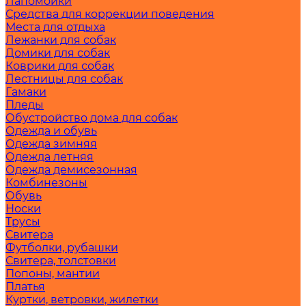
Лапомойки
Средства для коррекции поведения
Места для отдыха
Лежанки для собак
Домики для собак
Коврики для собак
Лестницы для собак
Гамаки
Пледы
Обустройство дома для собак
Одежда и обувь
Одежда зимняя
Одежда летняя
Одежда демисезонная
Комбинезоны
Обувь
Носки
Трусы
Свитера
Футболки, рубашки
Свитера, толстовки
Попоны, мантии
Платья
Куртки, ветровки, жилетки