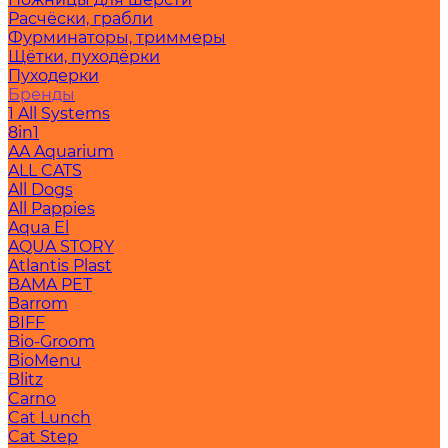
Расчёски, грабли
Фурминаторы, триммеры
Щётки, пуходёрки
Пуходерки
Бренды
1 All Systems
8in1
AA Aquarium
ALL CATS
All Dogs
All Pappies
Aqua El
AQUA STORY
Atlantis Plast
BAMA PET
Barrom
BIFF
Bio-Groom
BioMenu
Blitz
Carno
Cat Lunch
Cat Step