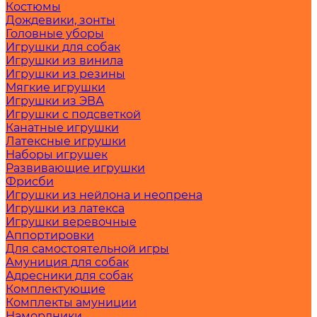
Костюмы
Дождевики, зонты
Головные уборы
Игрушки для собак
Игрушки из винила
Игрушки из резины
Мягкие игрушки
Игрушки из ЭВА
Игрушки с подсветкой
Канатные игрушки
Латексные игрушки
Наборы игрушек
Развивающие игрушки
Фрисби
Игрушки из нейлона и неопрена
Игрушки из латекса
Игрушки веревочные
Аппортировки
Для самостоятельной игры
Амуниция для собак
Адресники для собак
Комплектующие
Комплекты амуниции
Намордники