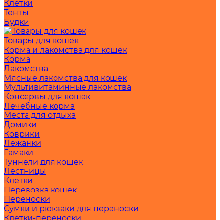
Клетки
Тенты
Будки
Товары для кошек
Корма и лакомства для кошек
Корма
Лакомства
Мясные лакомства для кошек
Мультивитаминные лакомства
Консервы для кошек
Лечебные корма
Места для отдыха
Домики
Коврики
Лежанки
Гамаки
Туннели для кошек
Лестницы
Клетки
Перевозка кошек
Переноски
Сумки и рюкзаки для переноски
Клетки-переноски