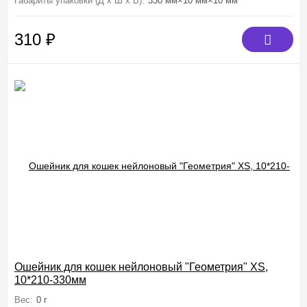
Габариты упаковки (Д х Ш х В):
330 мм×10 мм×10 мм
310
₽
Ошейник для кошек нейлоновый "Геометрия" XS,
10*210-330мм
Вес:
0 г