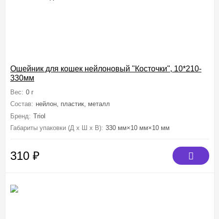
Ошейник для кошек нейлоновый "Косточки", 10*210-
330мм
Вес:
0 г
Состав:
нейлон, пластик, металл
Бренд:
Triol
Габариты упаковки (Д х Ш х В):
330 мм×10 мм×10 мм
310
₽