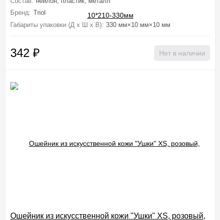
Состав:
нейлон, пластик, металл
Бренд:
Triol
Габариты упаковки (Д х Ш х В):
330 мм×10 мм×10 мм
342
₽
Нет в наличии
Ошейник из искусственной кожи "Ушки" XS, розовый,