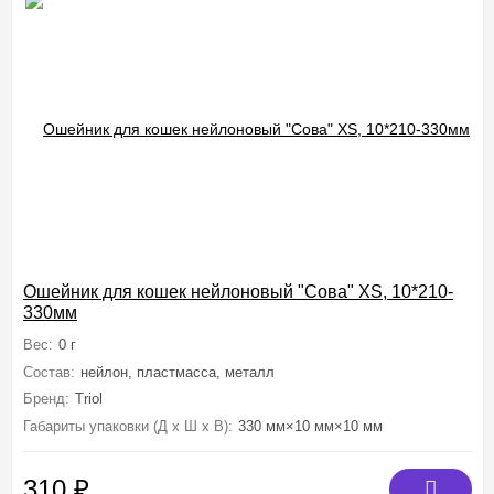
Ошейник для кошек нейлоновый "Сова" XS, 10*210-
330мм
Вес:
0 г
Состав:
нейлон, пластмасса, металл
Бренд:
Triol
Габариты упаковки (Д х Ш х В):
330 мм×10 мм×10 мм
310
₽