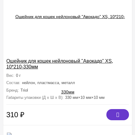
Ошейник для кошек нейлоновый "Авокадо" XS,
10*210-330мм
Вес:
0 г
Состав:
нейлон, пластмасса, металл
Бренд:
Triol
Габариты упаковки (Д х Ш х В):
330 мм×10 мм×10 мм
310
₽