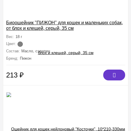
Биоошейник "ПИЖОН" для кошек и маленьких собак,
от блох и клещей, серый, 35 см
Вес:
18 г
Цвет:
Состав:
Масло, сэвилен
Бренд:
Пижон
213
₽