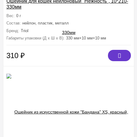
Ошейник для кошек нейлоновый "Нежность", 10*210-
330мм
Вес:
0 г
Состав:
нейлон, пластик, металл
Бренд:
Triol
Габариты упаковки (Д х Ш х В):
330 мм×10 мм×10 мм
310
₽