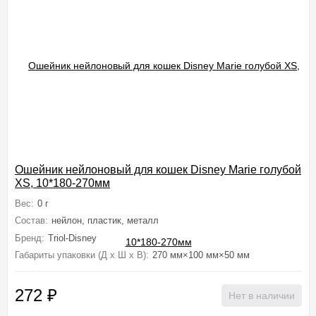
Ошейник нейлоновый для кошек Disney Marie голубой
XS, 10*180-270мм
Вес:
0 г
Состав:
нейлон, пластик, металл
Бренд:
Triol-Disney
Габариты упаковки (Д х Ш х В):
270 мм×100 мм×50 мм
272
₽
Нет в наличии