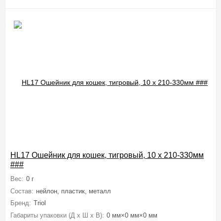
HL17 Ошейник для кошек, тигровый, 10 x 210-330мм
###
Вес:
0 г
Состав:
нейлон, пластик, металл
Бренд:
Triol
Габариты упаковки (Д х Ш х В):
0 мм×0 мм×0 мм