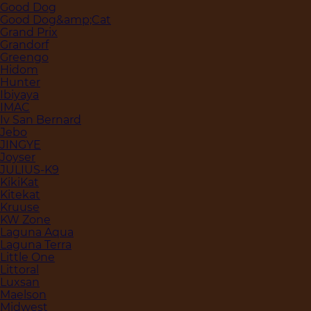
Good Dog
Good Dog&amp;Cat
Grand Prix
Grandorf
Greengo
Hidom
Hunter
Ibiyaya
IMAC
Iv San Bernard
Jebo
JINGYE
Joyser
JULIUS-K9
KikiKat
Kitekat
Kruuse
KW Zone
Laguna Aqua
Laguna Terra
Little One
Littoral
Luxsan
Maelson
Midwest