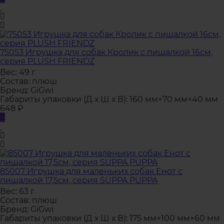
75053 Игрушка для собак Кролик с пищалкой 16см,
серия PLUSH FRIENDZ
Вес:
49 г
Состав:
плюш
Бренд:
GiGwi
Габариты упаковки (Д х Ш х В):
160 мм×70 мм×40 мм
648
₽
85007 Игрушка для маленьких собак Енот с
пищалкой 17,5см, серия SUPPA PUPPA
Вес:
63 г
Состав:
плюш
Бренд:
GiGwi
Габариты упаковки (Д х Ш х В):
175 мм×100 мм×60 мм