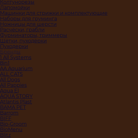
Колтунорезы
Лапомойки
Машинки для стрижки и комплектующие
Наборы для груминга
Ножницы для шерсти
Расчёски, грабли
Фурминаторы, триммеры
Щётки, пуходёрки
Пуходерки
Бренды
1 All Systems
8in1
AA Aquarium
ALL CATS
All Dogs
All Pappies
Aqua El
AQUA STORY
Atlantis Plast
BAMA PET
Barrom
BIFF
Bio-Groom
BioMenu
Blitz