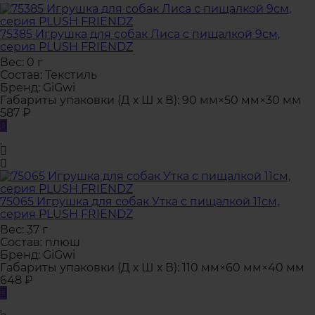
75385 Игрушка для собак Лиса с пищалкой 9см,
серия PLUSH FRIENDZ
Вес:
0 г
Состав:
Текстиль
Бренд:
GiGwi
Габариты упаковки (Д х Ш х В):
90 мм×50 мм×30 мм
587
₽
75065 Игрушка для собак Утка с пищалкой 11см,
серия PLUSH FRIENDZ
Вес:
37 г
Состав:
плюш
Бренд:
GiGwi
Габариты упаковки (Д х Ш х В):
110 мм×60 мм×40 мм
648
₽