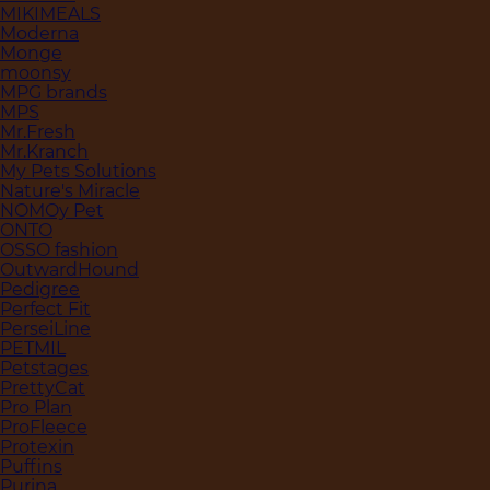
MIKIMEALS
Moderna
Monge
moonsy
MPG brands
MPS
Mr.Fresh
Mr.Kranch
My Pets Solutions
Nature's Miracle
NOMOy Pet
ONTO
OSSO fashion
OutwardHound
Pedigree
Perfect Fit
PerseiLine
PETMIL
Petstages
PrettyCat
Pro Plan
ProFleece
Protexin
Puffins
Purina