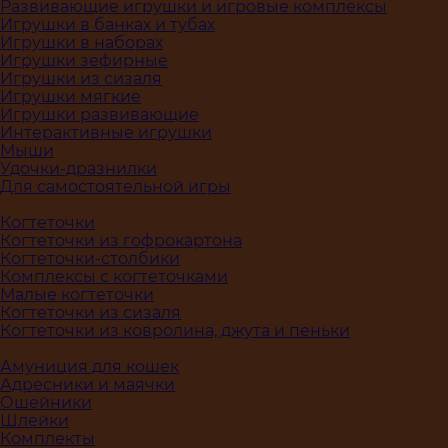
Развивающие игрушки и игровые комплексы
Игрушки в банках и тубах
Игрушки в наборах
Игрушки зефирные
Игрушки из сизаля
Игрушки мягкие
Игрушки развивающие
Интерактивные игрушки
Мыши
Удочки-дразнилки
Для самостоятельной игры
Когтеточки
Когтеточки из гофрокартона
Когтеточки-столбики
Комплексы с когтеточками
Малые когтеточки
Когтеточки из сизаля
Когтеточки из ковролина, джута и пеньки
Амуниция для кошек
Адресники и маячки
Ошейники
Шлейки
Комплекты