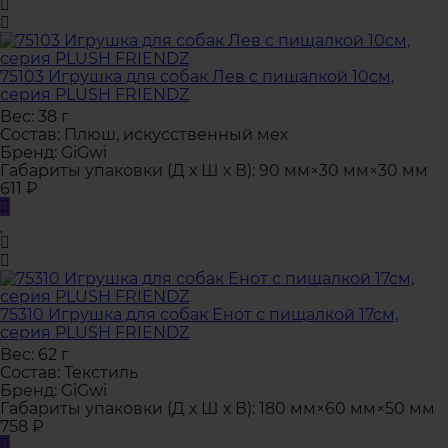
75103 Игрушка для собак Лев с пищалкой 10см,
серия PLUSH FRIENDZ
Вес:
38 г
Состав:
Плюш, искусственный мех
Бренд:
GiGwi
Габариты упаковки (Д х Ш х В):
90 мм×30 мм×30 мм
611
₽
75310 Игрушка для собак Енот с пищалкой 17см,
серия PLUSH FRIENDZ
Вес:
62 г
Состав:
Текстиль
Бренд:
GiGwi
Габариты упаковки (Д х Ш х В):
180 мм×60 мм×50 мм
758
₽