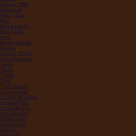
Purina ONE
Relaxivet
Repti-Zoo
RIO
Royal Canin
SEA STAR
Sera
Seven Seeds
Sheba
SHOW TECH
SuperDesign
Tasty
Tetra
TiTBiT
Triol
Triol-Disney
Triol-Marvel
ULTRA PEARLS
United Pets
Veny&#x27;s
VetSolution
VITA UDIN
VitAnimals
Wanpy
Whiskas