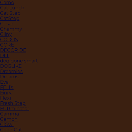
Carno
Cat Lunch
Cat Step
CatStep
Cesar
Chammy
Cliny
CODOS
CORE
DECOR DE
DIIL
dog gone smart
DOGLIKE
Dreamies
Dreams
Eva
FELIX
Fiory
Flexi
Fresh Step
FURminator
Gamma
Gemon
GiGwi
Good Cat