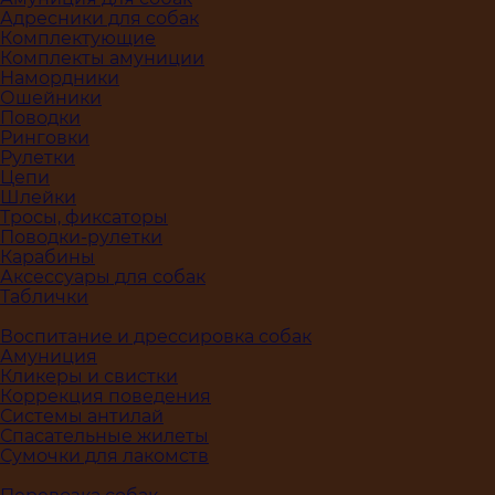
Адресники для собак
Комплектующие
Комплекты амуниции
Намордники
Ошейники
Поводки
Ринговки
Рулетки
Цепи
Шлейки
Тросы, фиксаторы
Поводки-рулетки
Карабины
Аксессуары для собак
Таблички
Воспитание и дрессировка собак
Амуниция
Кликеры и свистки
Коррекция поведения
Системы антилай
Спасательные жилеты
Сумочки для лакомств