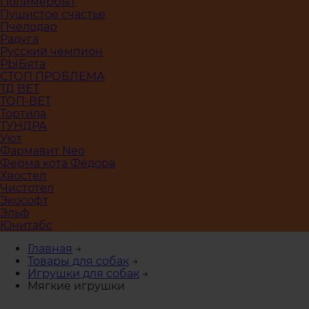
Полимербыт
Пушистое счастье
Пчелодар
Радуга
Русский чемпион
РЫБята
СТОП ПРОБЛЕМА
ТД ВЕТ
ТОП-ВЕТ
Тортила
ТУНДРА
Уют
Фармавит Neo
Ферма кота Фёдора
Хвостел
Чистотел
Экософт
Эльф
Юнитабс
Главная
→
Товары для собак
→
Игрушки для собак
→
Мягкие игрушки