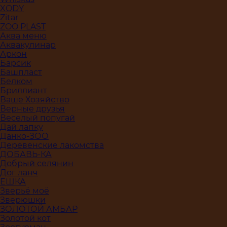
XODY
Zitar
ZOO PLAST
Аква меню
Аквакулинар
Аркон
Барсик
Башпласт
Белком
Бриллиант
Ваше Хозяйство
Верные друзья
Веселый попугай
Дай лапку
Данко-ЗОО
Деревенские лакомства
ДОБАВЬ-КА
Добрый селянин
Дог ланч
ЕШКА
Зверьё моё
Зверюшки
ЗОЛОТОЙ АМБАР
Золотой кот