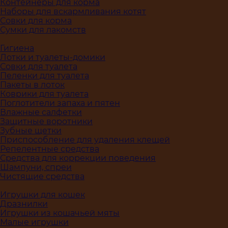
Контейнеры для корма
Наборы для вскармливания котят
Совки для корма
Сумки для лакомств
Гигиена
Лотки и туалеты-домики
Совки для туалета
Пеленки для туалета
Пакеты в лоток
Коврики для туалета
Поглотители запаха и пятен
Влажные салфетки
Защитные воротники
Зубные щетки
Приспособление для удаления клещей
Репелентные средства
Средства для коррекции поведения
Шампуни, спреи
Чистящие средства
Игрушки для кошек
Дразнилки
Игрушки из кошачьей мяты
Малые игрушки