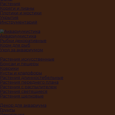
Растения
Коряги и лианы
Плотики и мостики
Укрытия
Инструментарий
Аквариумистика
Рыбки декоративные
Корм для рыб
Уход за аквариумом
Растения искусственные
Бонсаи и пещеры
Коврики
Кусты и кладофоры
Растения длинностебельные
Растения переднего плана
Растения с распылителем
Растения светящиеся
Растения шелковые
Декор для аквариума
Грунты
Декорации