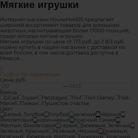
Мягкие игрушки
Интернет-магазин HouseHold25 предлагает
широкий ассортимент товаров для домашних
животных, насчитывающий более 17000 позиций,
среди которых мягкие игрушки.
Мягкие игрушки по цене от 173 руб. до 2 813 руб.
можно купить в нашем магазине с доставкой по
всей России, в том числе доставка доступна в
Миассе.
Подбор по параметрам
Цена,
руб.
—
Бренд
GiGwi
Joyser
Petstages
Triol
Triol-Disney
Triol-
Marvel
Пижон
Пушистое счастье
Цвет
Белый, Голубой
Голубой
зеленый
Чёрный
Фиолетовый
коричневый
Красный, Синий
Жёлтый, Фиолетовый
серый
Бежевый, Зелёный
Зелёный, Красный
Зелёный, Чёрный
Бежевый,
Красный
Бежевый, Жёлтый
Бежевый
Красный,