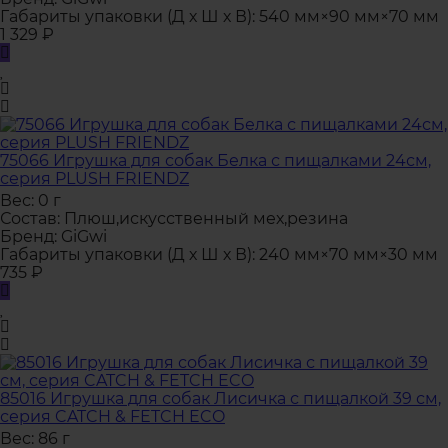
Габариты упаковки (Д х Ш х В):
540 мм×90 мм×70 мм
1 329
₽
75066 Игрушка для собак Белка с пищалками 24см,
серия PLUSH FRIENDZ
Вес:
0 г
Состав:
Плюш,искусственный мех,резина
Бренд:
GiGwi
Габариты упаковки (Д х Ш х В):
240 мм×70 мм×30 мм
735
₽
85016 Игрушка для собак Лисичка с пищалкой 39 см,
серия CATCH & FETCH ECO
Вес:
86 г