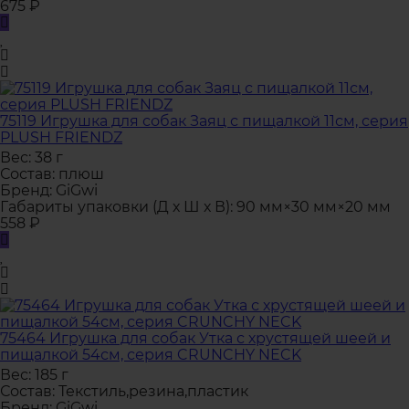
675
₽
75119 Игрушка для собак Заяц с пищалкой 11см, серия
PLUSH FRIENDZ
Вес:
38 г
Состав:
плюш
Бренд:
GiGwi
Габариты упаковки (Д х Ш х В):
90 мм×30 мм×20 мм
558
₽
75464 Игрушка для собак Утка с хрустящей шеей и
пищалкой 54см, серия CRUNCHY NECK
Вес:
185 г
Состав:
Текстиль,резина,пластик
Бренд:
GiGwi