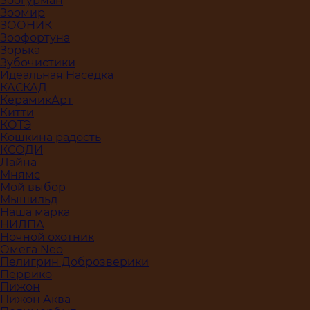
Зоогурман
Зоомир
ЗООНИК
Зоофортуна
Зорька
Зубочистики
Идеальная Наседка
КАСКАД
КерамикАрт
Китти
КОТЭ
Кошкина радость
КСОДИ
Лайна
Мнямс
Мой выбор
Мышильд
Наша марка
НИЛПА
Ночной охотник
Омега Neo
Пелигрин Доброзверики
Перрико
Пижон
Пижон Аква