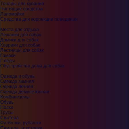
Товары для купания
Чистящие средства
Лапомойки
Средства для коррекции поведения
Места для отдыха
Лежанки для собак
Домики для собак
Коврики для собак
Лестницы для собак
Гамаки
Пледы
Обустройство дома для собак
Одежда и обувь
Одежда зимняя
Одежда летняя
Одежда демисезонная
Комбинезоны
Обувь
Носки
Трусы
Свитера
Футболки, рубашки
Свитера, толстовки