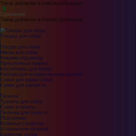
Товар добавлен в список избранных
0
Сравнение
Товар добавлен в список сравнения
Товары для собак
Посуда для собак
Миски для собак
Коврики под миску
Прогулочные поилки
Контейнеры для корма
Наборы для вскармливания щенков
Совки для корма собак
Сумки для лакомств
Гигиена
Туалеты для собак
Совки и пакеты
Пеленки для туалета
Подгузники
Влажные салфетки
Устранители запахов
Шампуни, спреи