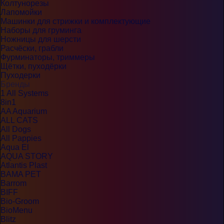
Колтунорезы
Лапомойки
Машинки для стрижки и комплектующие
Наборы для груминга
Ножницы для шерсти
Расчёски, грабли
Фурминаторы, триммеры
Щётки, пуходёрки
Пуходерки
Бренды
1 All Systems
8in1
AA Aquarium
ALL CATS
All Dogs
All Pappies
Aqua El
AQUA STORY
Atlantis Plast
BAMA PET
Barrom
BIFF
Bio-Groom
BioMenu
Blitz