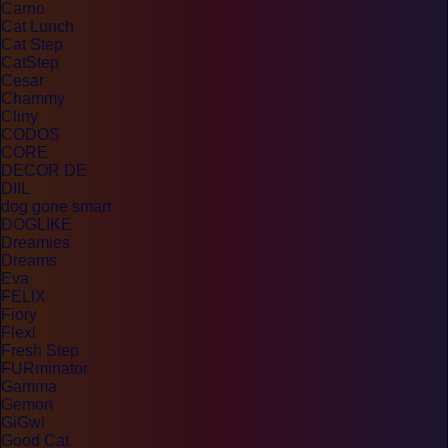
Carno
Cat Lunch
Cat Step
CatStep
Cesar
Chammy
Cliny
CODOS
CORE
DECOR DE
DIIL
dog gone smart
DOGLIKE
Dreamies
Dreams
Eva
FELIX
Fiory
Flexi
Fresh Step
FURminator
Gamma
Gemon
GiGwi
Good Cat