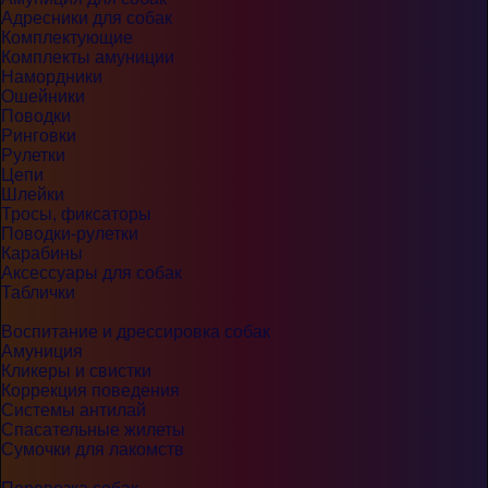
Адресники для собак
Комплектующие
Комплекты амуниции
Намордники
Ошейники
Поводки
Ринговки
Рулетки
Цепи
Шлейки
Тросы, фиксаторы
Поводки-рулетки
Карабины
Аксессуары для собак
Таблички
Воспитание и дрессировка собак
Амуниция
Кликеры и свистки
Коррекция поведения
Системы антилай
Спасательные жилеты
Сумочки для лакомств