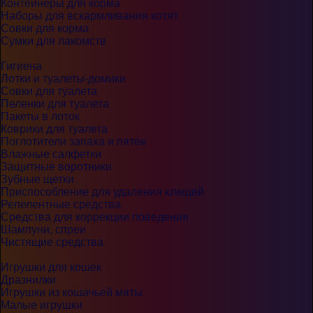
Контейнеры для корма
Наборы для вскармливания котят
Совки для корма
Сумки для лакомств
Гигиена
Лотки и туалеты-домики
Совки для туалета
Пеленки для туалета
Пакеты в лоток
Коврики для туалета
Поглотители запаха и пятен
Влажные салфетки
Защитные воротники
Зубные щетки
Приспособление для удаления клещей
Репелентные средства
Средства для коррекции поведения
Шампуни, спреи
Чистящие средства
Игрушки для кошек
Дразнилки
Игрушки из кошачьей мяты
Малые игрушки