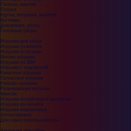
Попоны, мантии
Платья
Куртки, ветровки, жилетки
Костюмы
Дождевики, зонты
Головные уборы
Игрушки для собак
Игрушки из винила
Игрушки из резины
Мягкие игрушки
Игрушки из ЭВА
Игрушки с подсветкой
Канатные игрушки
Латексные игрушки
Наборы игрушек
Развивающие игрушки
Фрисби
Игрушки из нейлона и неопрена
Игрушки из латекса
Игрушки веревочные
Аппортировки
Для самостоятельной игры
Амуниция для собак