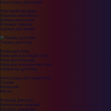
Аксессуары для кошек
Обустройство дома
Игровые комплексы
Дверци для кошек
Игровые туннели
Одежда для кошек
Товары для птиц
Корма для птиц
Корм для всех видов птиц
Корм для попугаев
Корм для экзотических птиц
Лакомства для птиц
Аксессуары для кормления
Поилки
Кормушки
Миски
Игрушки для птиц
Веревочные игрушки
Лесенки, жердочки