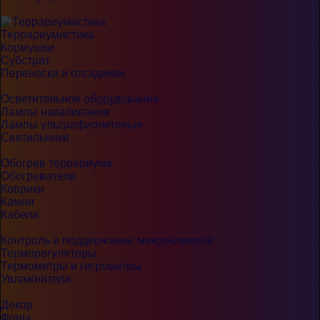
Террариумистика
Кормушки
Субстрат
Переноски и отсадники
Осветительное оборудование
Лампы накаливания
Лампы ультрафиолетовые
Светильники
Обогрев террариума
Обогреватели
Коврики
Камни
Кабели
Контроль и поддержание микроклимата
Терморегуляторы
Термометры и гигрометры
Увлажнители
Декор
Фоны