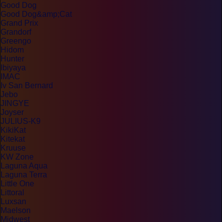
Good Dog
Good Dog&amp;Cat
Grand Prix
Grandorf
Greengo
Hidom
Hunter
Ibiyaya
IMAC
Iv San Bernard
Jebo
JINGYE
Joyser
JULIUS-K9
KikiKat
Kitekat
Kruuse
KW Zone
Laguna Aqua
Laguna Terra
Little One
Littoral
Luxsan
Maelson
Midwest