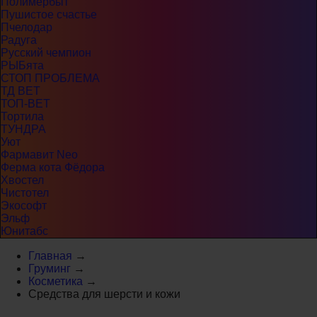
Полимербыт
Пушистое счастье
Пчелодар
Радуга
Русский чемпион
РЫБята
СТОП ПРОБЛЕМА
ТД ВЕТ
ТОП-ВЕТ
Тортила
ТУНДРА
Уют
Фармавит Neo
Ферма кота Фёдора
Хвостел
Чистотел
Экософт
Эльф
Юнитабс
Главная
→
Груминг
→
Косметика
→
Средства для шерсти и кожи