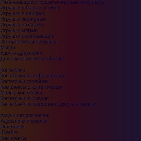
Развивающие игрушки и игровые комплексы
Игрушки в банках и тубах
Игрушки в наборах
Игрушки зефирные
Игрушки из сизаля
Игрушки мягкие
Игрушки развивающие
Интерактивные игрушки
Мыши
Удочки-дразнилки
Для самостоятельной игры
Когтеточки
Когтеточки из гофрокартона
Когтеточки-столбики
Комплексы с когтеточками
Малые когтеточки
Когтеточки из сизаля
Когтеточки из ковролина, джута и пеньки
Амуниция для кошек
Адресники и маячки
Ошейники
Шлейки
Комплекты