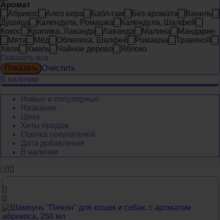
Аромат
Абрикос
Алоэ вера
Бабл-гам
Без аромата
Ваниль
Душица
Календула, Ромашка
Календула, Шалфей
Кокос
Крапива, Лаванда
Лаванда
Малина
Мандарин
Мята
Мёд
Облепиха, Шалфей
Ромашка
Травяной
Хвоя
Хмель
Чайное дерево
Яблоко
Показать все
Очистить
В наличии
Новые и популярные
Название
Цена
Хиты продаж
Оценка покупателей
Дата добавления
В наличии