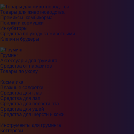
Товары для животноводства
Премиксы, комбикорма
Поилки и кормушки
Инкубаторы
Средства по уходу за животными
Клетки и брудеры
Груминг
Аксессуары для груминга
Средства от паразитов
Товары по уходу
Косметика
Влажные салфетки
Средства для глаз
Средства для лап
Средства для полости рта
Средства для ушей
Средства для шерсти и кожи
Инструменты для груминга
Когтерезы