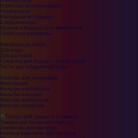
Компрессоры
Кормушки автоматические
Нагреватели
Расходные материалы
Стерилизаторы
Крышки и поддоны для аквариумов
Тумбы под аквариумы
Аквариумная химия
Для воды
Для растений
Средства для борьбы с водорослями
Тесты для аквариумной воды
Фильтры для аквариумов
Фильтрация
Фильтры аэрлифтные
Фильтры внешние
Фильтры внутренние
Фильтры навесные
Товары для грызунов и хорьков
Лакомства для грызунов
Клетки и переноски для грызунов