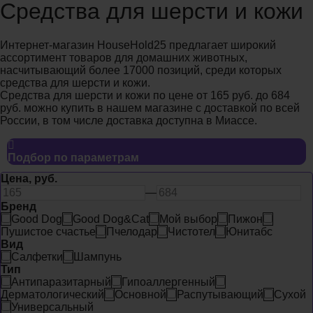
Средства для шерсти и кожи
Интернет-магазин HouseHold25 предлагает широкий
ассортимент товаров для домашних животных,
насчитывающий более 17000 позиций, среди которых
средства для шерсти и кожи.
Средства для шерсти и кожи по цене от 165 руб. до 684
руб. можно купить в нашем магазине с доставкой по всей
России, в том числе доставка доступна в Миассе.
Подбор по параметрам
Цена,
руб.
—
Бренд
Good Dog
Good Dog&Cat
Мой выбор
Пижон
Пушистое счастье
Пчелодар
Чистотел
Юнитабс
Вид
Салфетки
Шампунь
Тип
Антипаразитарный
Гипоаллергенный
Дерматологический
Основной
Распутывающий
Сухой
Универсальный