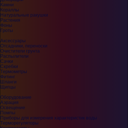
Камни
Кораллы
Натуральные ракушки
Растения
Фоны
Гроты
Аксессуары
Отсадники, переноски
Очистители грунта
Распылители
Сачки
Скребки
Термометры
Фитинг
Шланги
Щипцы
Оборудование
Аэрация
Освещение
Помпы
Приборы для измерения характеристик воды
Терморегуляторы