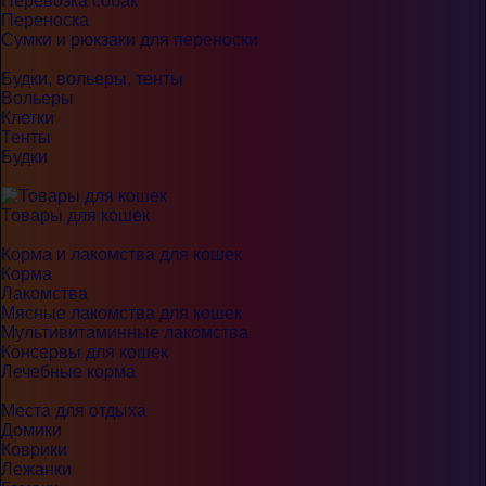
Перевозка собак
Переноска
Сумки и рюкзаки для переноски
Будки, вольеры, тенты
Вольеры
Клетки
Тенты
Будки
Товары для кошек
Корма и лакомства для кошек
Корма
Лакомства
Мясные лакомства для кошек
Мультивитаминные лакомства
Консервы для кошек
Лечебные корма
Места для отдыха
Домики
Коврики
Лежанки