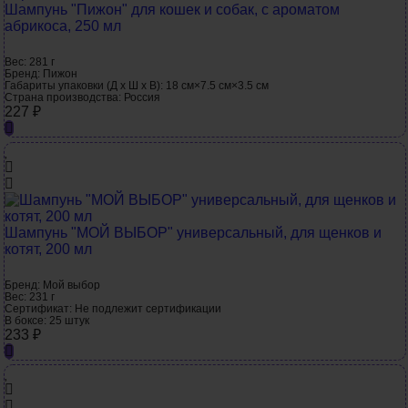
Шампунь "Пижон" для кошек и собак, с ароматом
абрикоса, 250 мл
Вес:
281 г
Бренд:
Пижон
Габариты упаковки (Д х Ш х В):
18 см×7.5 см×3.5 см
Страна производства:
Россия
227
₽
Шампунь "МОЙ ВЫБОР" универсальный, для щенков и
котят, 200 мл
Бренд:
Мой выбор
Вес:
231 г
Сертификат:
Не подлежит сертификации
В боксе:
25 штук
233
₽