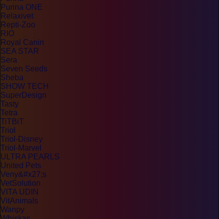
Purina ONE
Relaxivet
Repti-Zoo
RIO
Royal Canin
SEA STAR
Sera
Seven Seeds
Sheba
SHOW TECH
SuperDesign
Tasty
Tetra
TiTBiT
Triol
Triol-Disney
Triol-Marvel
ULTRA PEARLS
United Pets
Veny&#x27;s
VetSolution
VITA UDIN
VitAnimals
Wanpy
Whiskas