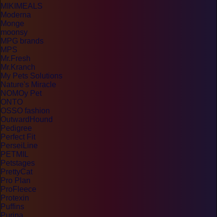
MIKIMEALS
Moderna
Monge
moonsy
MPG brands
MPS
Mr.Fresh
Mr.Kranch
My Pets Solutions
Nature's Miracle
NOMOy Pet
ONTO
OSSO fashion
OutwardHound
Pedigree
Perfect Fit
PerseiLine
PETMIL
Petstages
PrettyCat
Pro Plan
ProFleece
Protexin
Puffins
Purina