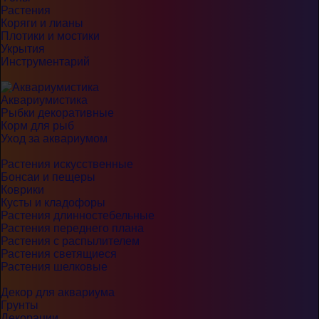
Растения
Коряги и лианы
Плотики и мостики
Укрытия
Инструментарий
Аквариумистика
Рыбки декоративные
Корм для рыб
Уход за аквариумом
Растения искусственные
Бонсаи и пещеры
Коврики
Кусты и кладофоры
Растения длинностебельные
Растения переднего плана
Растения с распылителем
Растения светящиеся
Растения шелковые
Декор для аквариума
Грунты
Декорации