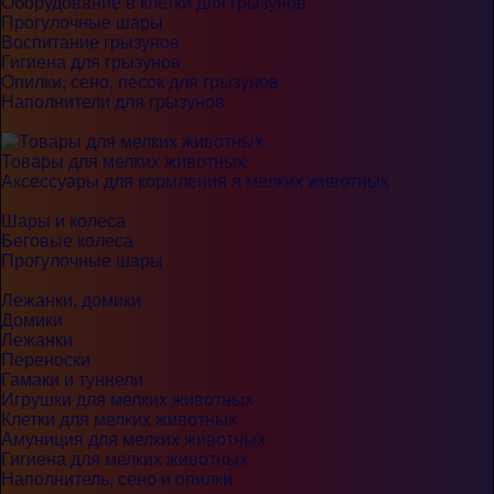
Оборудование в клетки для грызунов
Прогулочные шары
Воспитание грызунов
Гигиена для грызунов
Опилки, сено, песок для грызунов
Наполнители для грызунов
Товары для мелких животных
Аксессуары для кормления я мелких животных
Шары и колеса
Беговые колеса
Прогулочные шары
Лежанки, домики
Домики
Лежанки
Переноски
Гамаки и туннели
Игрушки для мелких животных
Клетки для мелких животных
Амуниция для мелких животных
Гигиена для мелких животных
Наполнитель, сено и опилки