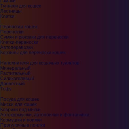
Гамаки
Туннели для кошек
Лестницы
Клетки
Перевозка кошек
Переноски
Сумки и рюкзаки для переноски
Клетки-переноски
Автоперевозки
Корзины для переноски кошек
Наполнители для кошачьих туалетов
Минеральный
Растительный
Силикагелевый
Древесный
Тофу
Посуда для кошек
Миски для кошек
Коврики под миски
Автокормушки, автопоилки и фонтанчики
Кормушки и поилки
Прогулочные поилки