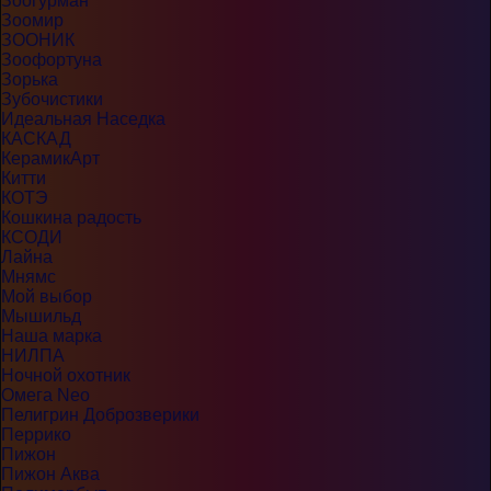
Зоогурман
Зоомир
ЗООНИК
Зоофортуна
Зорька
Зубочистики
Идеальная Наседка
КАСКАД
КерамикАрт
Китти
КОТЭ
Кошкина радость
КСОДИ
Лайна
Мнямс
Мой выбор
Мышильд
Наша марка
НИЛПА
Ночной охотник
Омега Neo
Пелигрин Доброзверики
Перрико
Пижон
Пижон Аква