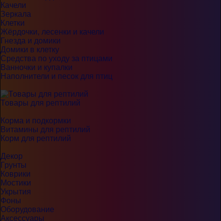
Качели
Зеркала
Клетки
Жёрдочки, лесенки и качели
Гнезда и домики
Домики в клетку
Средства по уходу за птицами
Ванночки и купалки
Наполнители и песок для птиц
Товары для рептилий
Корма и подкормки
Витамины для рептилий
Корм для рептилий
Декор
Грунты
Коврики
Мостики
Укрытия
Фоны
Оборудование
Аксессуары