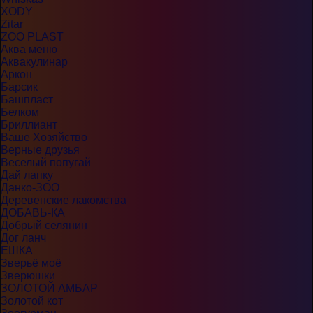
XODY
Zitar
ZOO PLAST
Аква меню
Аквакулинар
Аркон
Барсик
Башпласт
Белком
Бриллиант
Ваше Хозяйство
Верные друзья
Веселый попугай
Дай лапку
Данко-ЗОО
Деревенские лакомства
ДОБАВЬ-КА
Добрый селянин
Дог ланч
ЕШКА
Зверьё моё
Зверюшки
ЗОЛОТОЙ АМБАР
Золотой кот