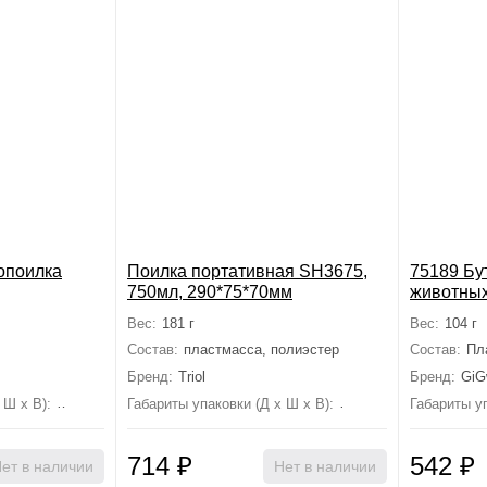
опоилка
Поилка портативная SH3675,
75189 Бу
750мл, 290*75*70мм
животных
TRAVEL
Вес:
181 г
Вес:
104 г
Состав:
пластмасса, полиэстер
Состав:
Пл
Бренд:
Triol
Бренд:
GiG
 Ш х В):
0 мм×0 мм×0 мм
Габариты упаковки (Д х Ш х В):
0 мм×0 мм×0 мм
Габариты уп
714
₽
542
₽
ет в наличии
Нет в наличии