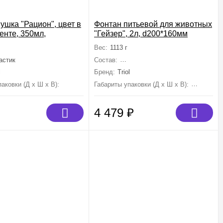
ушка "Рацион", цвет в
Фонтан питьевой для животных
енте, 350мл,
"Гейзер", 2л, d200*160мм
185мм
Вес:
1113 г
астик
Состав:
ABS пластик, полипропилен, акт
l
Бренд:
Triol
аковки (Д х Ш х В):
215 мм×130 мм×185 мм
Габариты упаковки (Д х Ш х В):
200 мм×2
4 479
₽