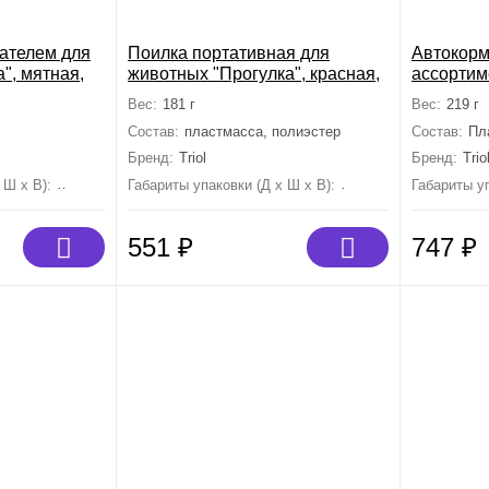
ателем для
Поилка портативная для
Автокорм
", мятная,
животных "Прогулка", красная,
ассортим
10мм
750мл, 290*75*70мм
215*130*
Вес:
181 г
Вес:
219 г
Состав:
пластмасса, полиэстер
Состав:
Пл
Бренд:
Triol
Бренд:
Trio
 Ш х В):
225 мм×145 мм×215 мм
Габариты упаковки (Д х Ш х В):
0 мм×0 мм×0 мм
Габариты уп
551
₽
747
₽