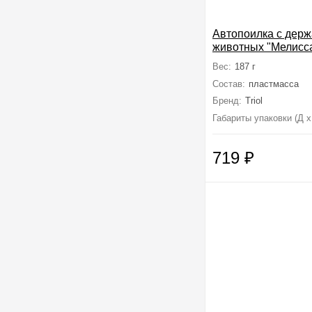
Автопоилка с держ
животных "Мелисса
500мл, 215*120*2
Вес:
187 г
Состав:
пластмасса
Бренд:
Triol
Габариты упаковки (Д х
719
₽