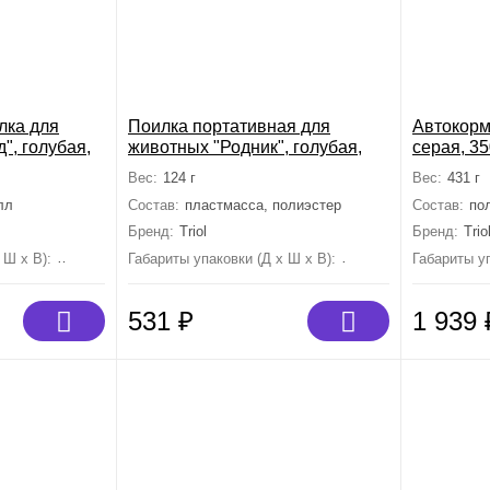
лка для
Поилка портативная для
Автокорм
", голубая,
животных "Родник", голубая,
серая, 3
70мм
500мл, 245*65*60мм
Вес:
124 г
Вес:
431 г
лл
Состав:
пластмасса, полиэстер
Состав:
по
Бренд:
Triol
Бренд:
Trio
 Ш х В):
250 мм×170 мм×370 мм
Габариты упаковки (Д х Ш х В):
245 мм×65 мм×60 мм
Габариты уп
531
₽
1 939