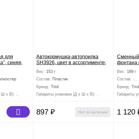
я для
Автокормушка-автопоилка
Сменный 
а", синяя,
SH3926, цвет в ассортименте,
фонтана 
мм
650мл, 185*115*200мм
животных
Вес:
153 г
Вес:
189 г
(уп.3шт.)
олиэстер
Состав:
Пластик
Состав:
по
Бренд:
Triol
Бренд:
Trio
 Ш х В):
0 мм×0 мм×0 мм
Габариты упаковки (Д х Ш х В):
0 мм×0 мм×0 мм
Габариты уп
897
₽
1 120
Нет в наличии