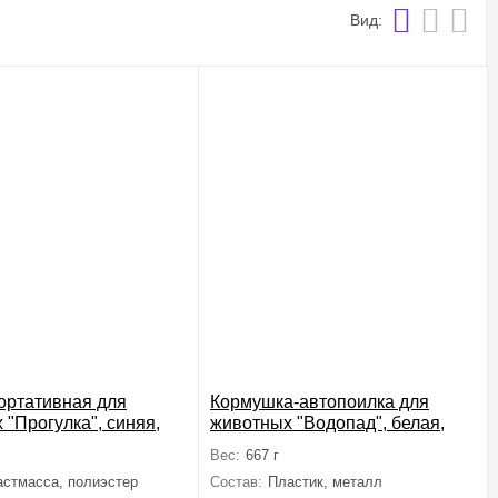
Вид:
ортативная для
Кормушка-автопоилка для
 "Прогулка", синяя,
животных "Водопад", белая,
60*70*60мм
500мл, 290*280*420мм
Вес:
667 г
астмасса, полиэстер
Состав:
Пластик, металл