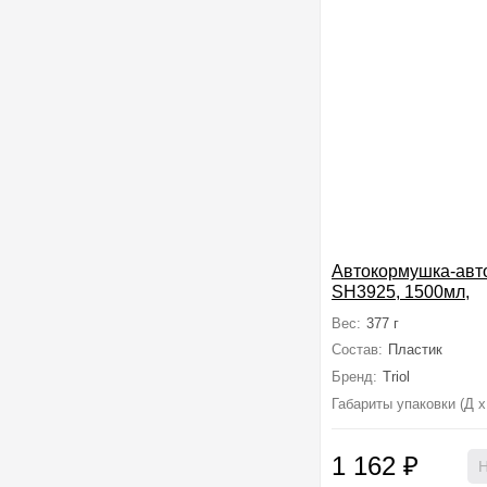
Автокормушка-авт
SH3925, 1500мл,
280*175*230мм
Вес:
377 г
Состав:
Пластик
Бренд:
Triol
Габариты упаковки (Д х
1 162
₽
Н