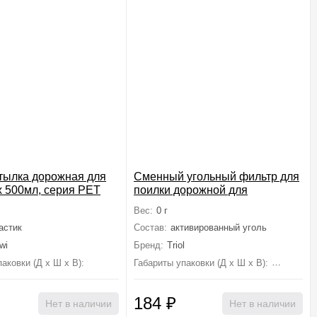
тылка дорожная для
Сменный угольный фильтр для
 500мл, серия PET
поилки дорожной для
животных, d15/35мм, серия
Вес:
0 г
TRAVEL
астик
Состав:
активированный уголь
wi
Бренд:
Triol
аковки (Д х Ш х В):
255 мм×70 мм×70 мм
Габариты упаковки (Д х Ш х В):
35 мм×15
184
₽
Нет в наличии
Нет в наличии