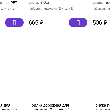
Бренд:
GiGwi
Бренд:
Trio
 Ш х В):
200 мм×55 мм×55 мм
Габариты упаковки (Д х Ш х В):
290 мм×75 мм×75 мм
Габариты уп
665
₽
506
₽
я для
Поилка дорожная для
Поилка п
, розовая,
животных "Прохлада",
животных