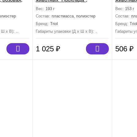
мм
оливковая, 300мл, d75*215мм,
500мл, 2
Вес:
193 г
Вес:
153 г
серия TRAVEL
олиэстер
Состав:
пластмасса, полиэстер
Состав:
пл
Бренд:
Triol
Бренд:
Trio
 Ш х В):
245 мм×65 мм×60 мм
Габариты упаковки (Д х Ш х В):
215 мм×75 мм×75 мм
Габариты уп
1 025
₽
506
₽