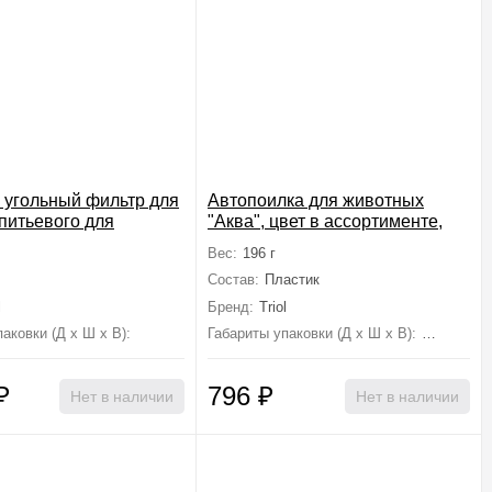
угольный фильтр для
Автопоилка для животных
питьевого для
"Аква", цвет в ассортименте,
 "Гейзер", d145мм
500мл, 215*120*210мм
Вес:
196 г
липропилен, активированный уголь
Состав:
Пластик
l
Бренд:
Triol
аковки (Д х Ш х В):
145 мм×145 мм×15 мм
Габариты упаковки (Д х Ш х В):
215 мм×1
₽
796
₽
Нет в наличии
Нет в наличии