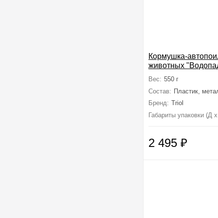
Кормушка-автопои
животных "Водопад
500мл, 250*170*3
Вес:
550 г
Состав:
Пластик, мета
Бренд:
Triol
Габариты упаковки (Д х
2 495
₽