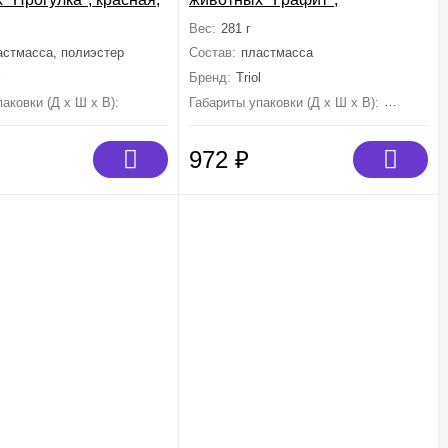
60*70*60мм
серебристая, 1500мл,
Вес:
281 г
270*180*240мм
астмасса, полиэстер
Состав:
пластмасса
l
Бренд:
Triol
аковки (Д х Ш х В):
0 мм×0 мм×0 мм
Габариты упаковки (Д х Ш х В):
270 мм×1
972
₽