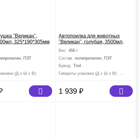
ушка "Великан",
Автопоилка для животных
500мл, 325*190*305мм
"Великан", голубая, 3500мл,
325*190*300мм
Вес:
456 г
липропилен, ПЭТ
Состав:
полипропилен, ПЭТ
l
Бренд:
Triol
аковки (Д х Ш х В):
325 мм×190 мм×305 мм
Габариты упаковки (Д х Ш х В):
325 мм×1
₽
1 939
₽