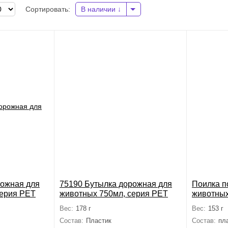
Сортировать:
В наличии
рожная для
75190 Бутылка дорожная для
Поилка п
серия PET
животных 750мл, серия PET
животных
TRAVEL
500мл, 2
Вес:
178 г
Вес:
153 г
Состав:
Пластик
Состав:
пл