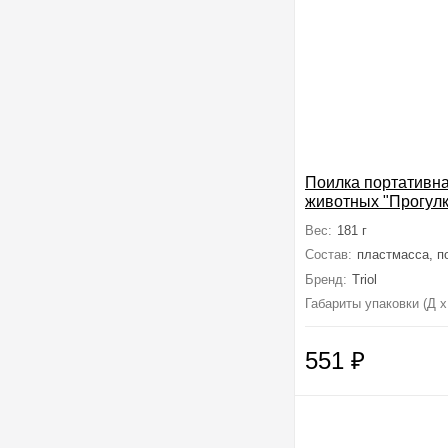
Поилка портативна
животных "Прогулк
750мл, 290*75*70
Вес:
181 г
Состав:
пластмасса, п
Бренд:
Triol
Габариты упаковки (Д х
551
₽