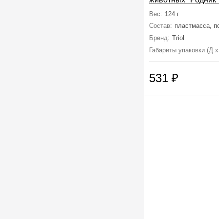
500мл, 245*65*60
Вес:
124 г
Состав:
пластмасса, п
Бренд:
Triol
Габариты упаковки (Д х
531
₽