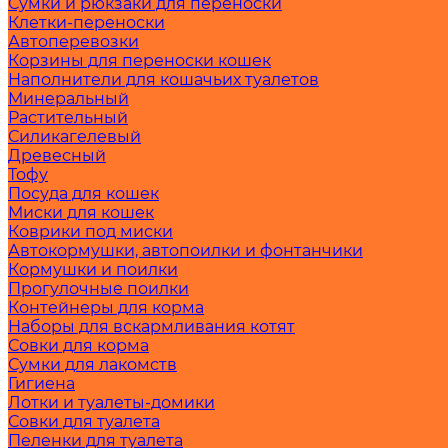
Сумки и рюкзаки для переноски
Клетки-переноски
Автоперевозки
Корзины для переноски кошек
Наполнители для кошачьих туалетов
Минеральный
Растительный
Силикагелевый
Древесный
Тофу
Посуда для кошек
Миски для кошек
Коврики под миски
Автокормушки, автопоилки и фонтанчики
Кормушки и поилки
Прогулочные поилки
Контейнеры для корма
Наборы для вскармливания котят
Совки для корма
Сумки для лакомств
Гигиена
Лотки и туалеты-домики
Совки для туалета
Пеленки для туалета