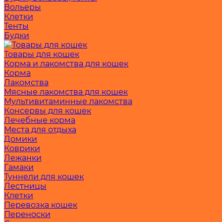
Вольеры
Клетки
Тенты
Будки
Товары для кошек
Корма и лакомства для кошек
Корма
Лакомства
Мясные лакомства для кошек
Мультивитаминные лакомства
Консервы для кошек
Лечебные корма
Места для отдыха
Домики
Коврики
Лежанки
Гамаки
Туннели для кошек
Лестницы
Клетки
Перевозка кошек
Переноски