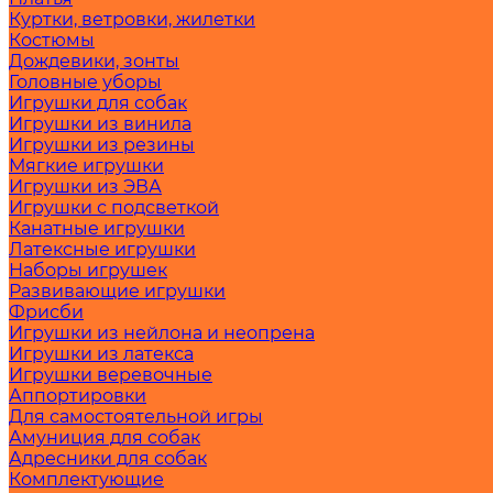
Куртки, ветровки, жилетки
Костюмы
Дождевики, зонты
Головные уборы
Игрушки для собак
Игрушки из винила
Игрушки из резины
Мягкие игрушки
Игрушки из ЭВА
Игрушки с подсветкой
Канатные игрушки
Латексные игрушки
Наборы игрушек
Развивающие игрушки
Фрисби
Игрушки из нейлона и неопрена
Игрушки из латекса
Игрушки веревочные
Аппортировки
Для самостоятельной игры
Амуниция для собак
Адресники для собак
Комплектующие