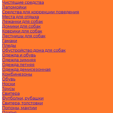
Чистящие средства
Лапомойки
Средства для коррекции поведения
Места для отдыха
Лежанки для собак
Домики для собак
Коврики для собак
Лестницы для собак
Гамаки
Пледы
Обустройство дома для собак
Одежда и обувь
Одежда зимняя
Одежда летняя
Одежда демисезонная
Комбинезоны
Обувь
Носки
Трусы
Свитера
Футболки, рубашки
Свитера, толстовки
Попоны, мантии
Платья