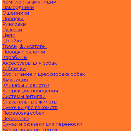
Комплекты амуниции
Намордники
Ошейники
Поводки
Ринговки
Рулетки
Цепи
Шлейки
Тросы, фиксаторы
Поводки-рулетки
Карабины
Аксессуары для собак
Таблички
Воспитание и дрессировка собак
Амуниция
Кликеры и свистки
Коррекция поведения
Системы антилай
Спасательные жилеты
Сумочки для лакомств
Перевозка собак
Переноска
Сумки и рюкзаки для переноски
Будки, вольеры, тенты