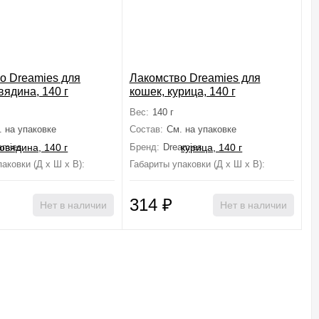
о Dreamies для
Лакомство Dreamies для
вядина, 140 г
кошек, курица, 140 г
Вес:
140 г
. на упаковке
Состав:
См. на упаковке
amies
Бренд:
Dreamies
аковки (Д х Ш х В):
1 см×22 см×14 см
Габариты упаковки (Д х Ш х В):
14.3 см×22
314
₽
Нет в наличии
Нет в наличии