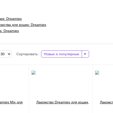
ек: Dreamies
омства для кошек: Dreamies
а: Dreamies
Сортировать:
Новые и популярные