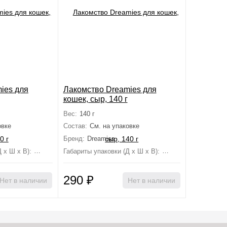
ies для
Лакомство Dreamies для
кошек, сыр, 140 г
Вес:
140 г
овке
Состав:
См. на упаковке
Бренд:
Dreamies
 х Ш х В):
17 см×10.5 см×2 см
Габариты упаковки (Д х Ш х В):
4 см×16 см×21.5 см
290
₽
Нет в наличии
Нет в наличии