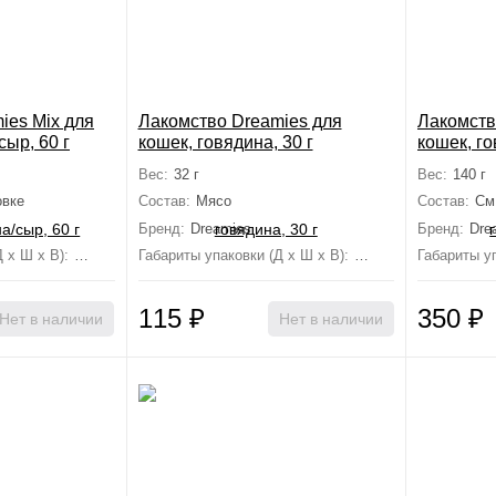
ies Mix для
Лакомство Dreamies для
Лакомств
сыр, 60 г
кошек, говядина, 30 г
кошек, го
Вес:
32 г
Вес:
140 г
овке
Состав:
Мясо
Состав:
См
Бренд:
Dreamies
Бренд:
Dre
 х Ш х В):
17 см×10.5 см×2 см
Габариты упаковки (Д х Ш х В):
2 см×9 см×14 см
Габариты уп
115
₽
350
₽
Нет в наличии
Нет в наличии