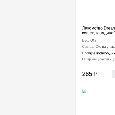
Лакомство Dream
кошек, говядина/
Вес:
60 г
Состав:
См. на упак
Бренд:
Dreamies
Габариты упаковки (Д
265
₽