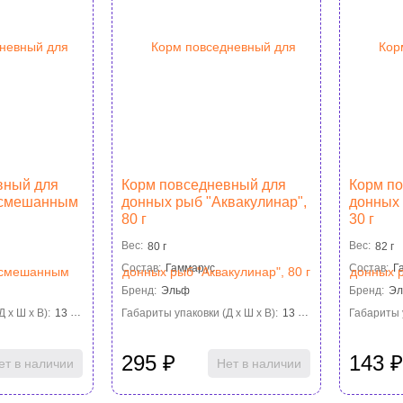
вный для
Корм повседневный для
Корм п
 смешанным
донных рыб "Аквакулинар",
донных 
80 г
30 г
30 г
Вес:
80 г
Вес:
82 г
Состав:
Гаммарус
Состав:
Г
Бренд:
Эльф
Бренд:
Э
 х Ш х В):
13 см×9 см×3 см
Габариты упаковки (Д х Ш х В):
13 см×9 см×3 см
Габариты у
295
₽
143
ет в наличии
Нет в наличии