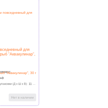
овседневный для
рыб "Аквакулинар",
аммарус
льф
паковки (Д х Ш х В):
11 см×7 см×2 см
₽
Нет в наличии