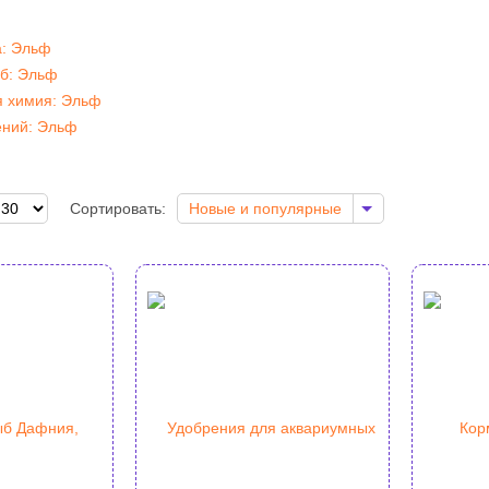
а: Эльф
б: Эльф
я химия: Эльф
ений: Эльф
Сортировать:
Новые и популярные