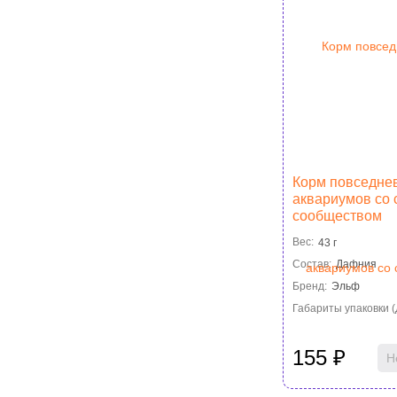
Корм повседне
аквариумов со
сообществом
"Аквакулинар", 
Вес:
43 г
Состав:
Дафния
Бренд:
Эльф
Габариты упаковки (Д
155
₽
Н