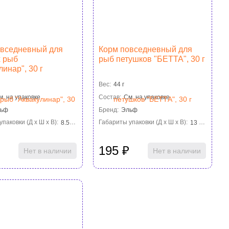
овседневный для
Корм повседневный для
х рыб
рыб петушков "БЕТТА", 30 г
линар", 30 г
Вес:
44 г
м. на упаковке
Состав:
См. на упаковке
льф
Бренд:
Эльф
паковки (Д х Ш х В):
8.5 см×7 см×2.8 см
Габариты упаковки (Д х Ш х В):
13 см×9 см×2.5 см
195
₽
Нет в наличии
Нет в наличии