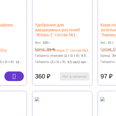
Дафния,
Удобрения для
Корм п
аквариумных растений
золоты
"Флора-1" состав №1,
"Акваку
гранулы, 100 г
Вес:
100 г
Вес:
41 г
Бренд:
Эльф
Состав:
С
Габариты упаковки (Д х Ш х В):
8.5 см×2 см×6 см
Бренд:
Э
 х Ш х В):
16 см×9 см×3.5 см
Габариты (Д х Ш х В):
8.5 см×2 см×6 см
Габариты у
360
₽
97
₽
Нет в наличии