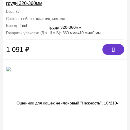
груди 320-360мм
Вес:
73 г
Состав:
нейлон, пластик, металл
Бренд:
Triol
Габариты упаковки (Д х Ш х В):
360 мм×410 мм×0 мм
1 091
₽