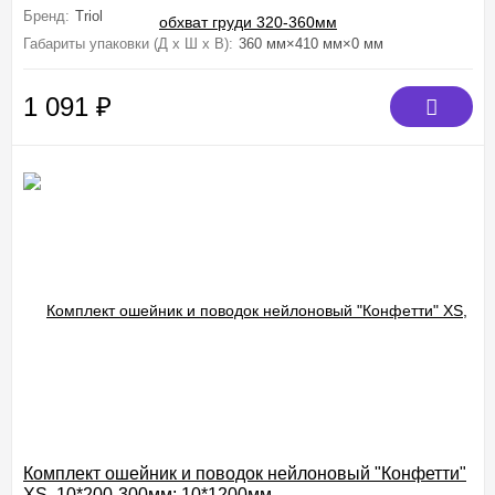
Бренд:
Triol
Габариты упаковки (Д х Ш х В):
360 мм×410 мм×0 мм
1 091
₽
Комплект ошейник и поводок нейлоновый "Конфетти"
XS, 10*200-300мм; 10*1200мм