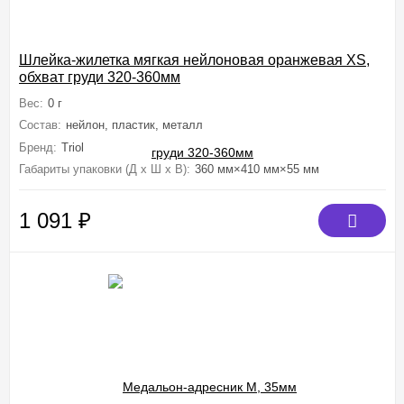
Шлейка-жилетка мягкая нейлоновая оранжевая XS,
обхват груди 320-360мм
Вес:
0 г
Состав:
нейлон, пластик, металл
Бренд:
Triol
Габариты упаковки (Д х Ш х В):
360 мм×410 мм×55 мм
1 091
₽