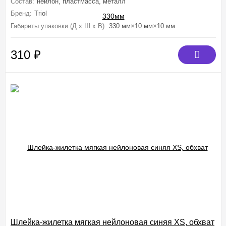
Состав:
нейлон, пластмасса, металл
Бренд:
Triol
Габариты упаковки (Д х Ш х В):
330 мм×10 мм×10 мм
310
₽
Шлейка-жилетка мягкая нейлоновая синяя XS, обхват