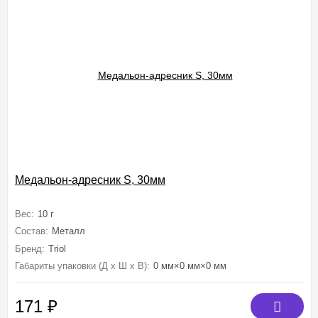
Медальон-адресник S, 30мм
Вес:
10 г
Состав:
Металл
Бренд:
Triol
Габариты упаковки (Д х Ш х В):
0 мм×0 мм×0 мм
171
₽