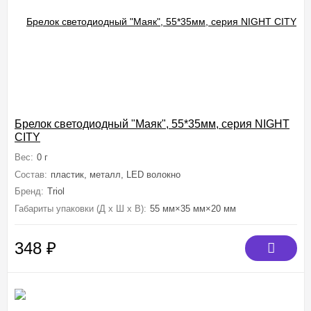
Брелок светодиодный "Маяк", 55*35мм, серия NIGHT
CITY
Вес:
0 г
Состав:
пластик, металл, LED волокно
Бренд:
Triol
Габариты упаковки (Д х Ш х В):
55 мм×35 мм×20 мм
348
₽