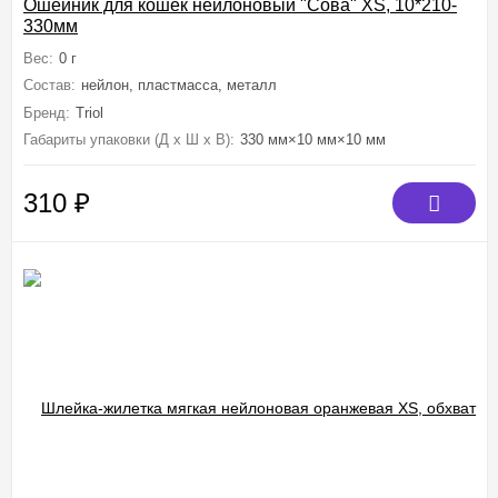
Ошейник для кошек нейлоновый "Сова" XS, 10*210-
330мм
Вес:
0 г
Состав:
нейлон, пластмасса, металл
Бренд:
Triol
Габариты упаковки (Д х Ш х В):
330 мм×10 мм×10 мм
310
₽