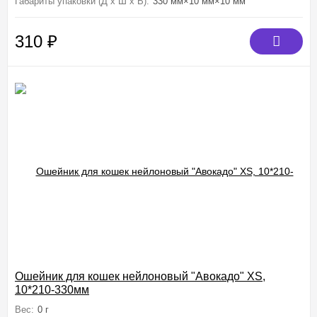
Габариты упаковки (Д х Ш х В):
330 мм×10 мм×10 мм
310
₽
Ошейник для кошек нейлоновый "Авокадо" XS,
10*210-330мм
Вес:
0 г