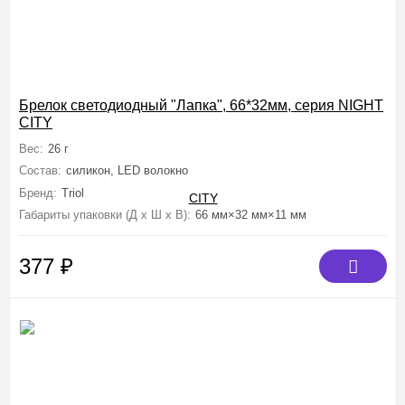
Брелок светодиодный "Лапка", 66*32мм, серия NIGHT
CITY
Вес:
26 г
Состав:
силикон, LED волокно
Бренд:
Triol
Габариты упаковки (Д х Ш х В):
66 мм×32 мм×11 мм
377
₽