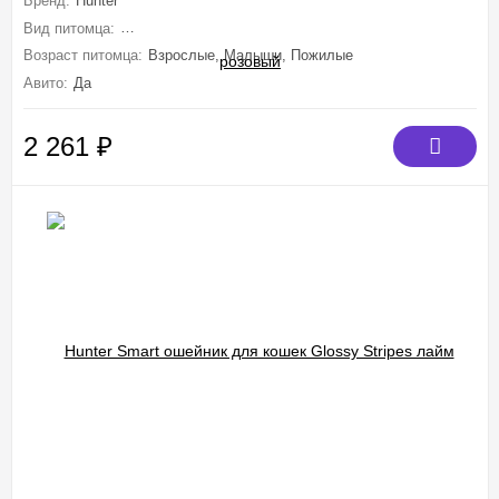
Бренд:
Hunter
Вид питомца:
Собаки (Мелкие, Миниатюрные), Кошки (Средние, Круп
Возраст питомца:
Взрослые, Малыши, Пожилые
Авито:
Да
2 261
₽