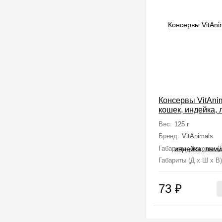
Консервы VitAni
кошек, индейка, 
г.
Вес:
125 г
Бренд:
VitAnimals
Габариты упаковки (Д
Габариты (Д х Ш х В)
73
₽