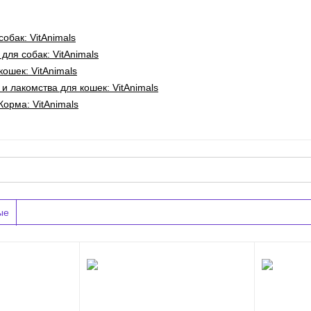
обак: VitAnimals
для собак: VitAnimals
кошек: VitAnimals
и лакомства для кошек: VitAnimals
Корма: VitAnimals
ые