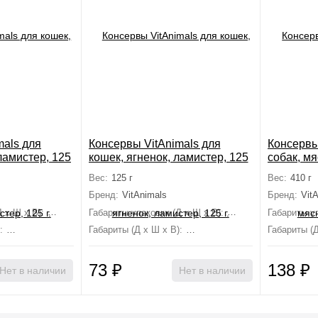
mals для
Консервы VitAnimals для
Консервы
ламистер, 125
кошек, ягненок, ламистер, 125
собак, мя
г.
Вес:
125 г
Вес:
410 г
Бренд:
VitAnimals
Бренд:
Vit
 х Ш х В):
8 см×8 см×3 см
Габариты упаковки (Д х Ш х В):
8 см×8 см×3 см
Габариты уп
:
8 см×8 см×3 см
Габариты (Д х Ш х В):
8 см×8 см×3 см
Габариты (Д
73
₽
138
₽
Нет в наличии
Нет в наличии