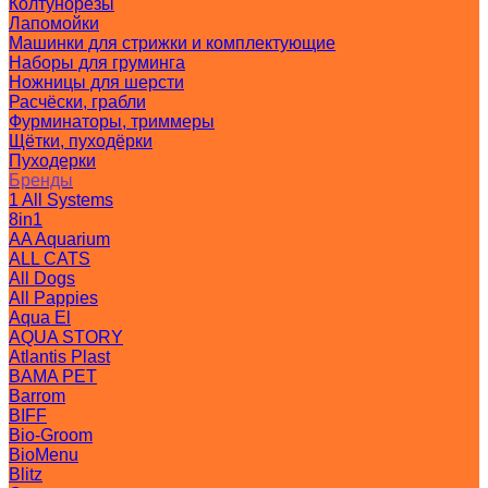
Колтунорезы
Лапомойки
Машинки для стрижки и комплектующие
Наборы для груминга
Ножницы для шерсти
Расчёски, грабли
Фурминаторы, триммеры
Щётки, пуходёрки
Пуходерки
Бренды
1 All Systems
8in1
AA Aquarium
ALL CATS
All Dogs
All Pappies
Aqua El
AQUA STORY
Atlantis Plast
BAMA PET
Barrom
BIFF
Bio-Groom
BioMenu
Blitz