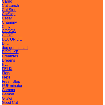
Carno
Cat Lunch
Cat Step
CatStep
Cesar
Chammy
Cliny
CODOS
CORE
DECOR DE
DIIL
dog gone smart
DOGLIKE
Dreamies
Dreams
Eva
FELIX
Fiory
Flexi
Fresh Step
FURminator
Gamma
Gemon
GiGwi
Good Cat