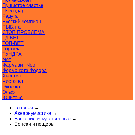
Пушистое счастье
Пчелодар
Радуга
Русский чемпион
РЫБята
СТОП ПРОБЛЕМА
ТД ВЕТ
ТОП-ВЕТ
Тортила
ТУНДРА
Уют
Фармавит Neo
Ферма кота Фёдора
Хвостел
Чистотел
Экософт
Эльф
Юнитабс
Главная
→
Аквариумистика
→
Растения искусственные
→
Бонсаи и пещеры