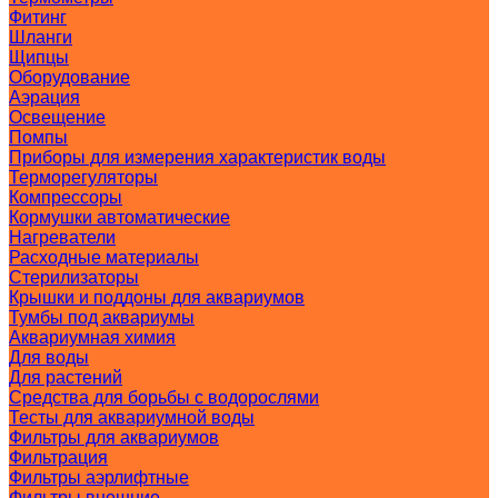
Фитинг
Шланги
Щипцы
Оборудование
Аэрация
Освещение
Помпы
Приборы для измерения характеристик воды
Терморегуляторы
Компрессоры
Кормушки автоматические
Нагреватели
Расходные материалы
Стерилизаторы
Крышки и поддоны для аквариумов
Тумбы под аквариумы
Аквариумная химия
Для воды
Для растений
Средства для борьбы с водорослями
Тесты для аквариумной воды
Фильтры для аквариумов
Фильтрация
Фильтры аэрлифтные
Фильтры внешние