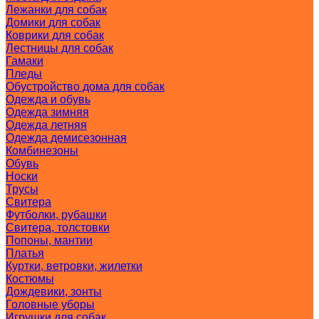
Лежанки для собак
Домики для собак
Коврики для собак
Лестницы для собак
Гамаки
Пледы
Обустройство дома для собак
Одежда и обувь
Одежда зимняя
Одежда летняя
Одежда демисезонная
Комбинезоны
Обувь
Носки
Трусы
Свитера
Футболки, рубашки
Свитера, толстовки
Попоны, мантии
Платья
Куртки, ветровки, жилетки
Костюмы
Дождевики, зонты
Головные уборы
Игрушки для собак