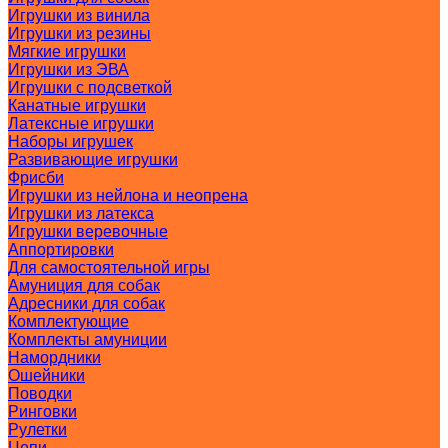
Игрушки из винила
Игрушки из резины
Мягкие игрушки
Игрушки из ЭВА
Игрушки с подсветкой
Канатные игрушки
Латексные игрушки
Наборы игрушек
Развивающие игрушки
Фрисби
Игрушки из нейлона и неопрена
Игрушки из латекса
Игрушки веревочные
Аппортировки
Для самостоятельной игры
Амуниция для собак
Адресники для собак
Комплектующие
Комплекты амуниции
Намордники
Ошейники
Поводки
Ринговки
Рулетки
Цепи