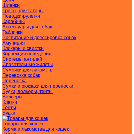
Шлейки
Тросы, фиксаторы
Поводки-рулетки
Карабины
Аксессуары для собак
Таблички
Воспитание и дрессировка собак
Амуниция
Кликеры и свистки
Коррекция поведения
Системы антилай
Спасательные жилеты
Сумочки для лакомств
Перевозка собак
Переноска
Сумки и рюкзаки для переноски
Будки, вольеры, тенты
Вольеры
Клетки
Тенты
Будки
Товары для кошек
Корма и лакомства для кошек