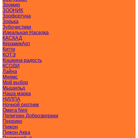
Зоомир
ЗООНИК
Зоофортуна
Зорька
Зубочистики
Идеальная Наседка
КАСКАД
КерамикАрт
Китти
КОТЭ
Кошкина радость
КСОДИ
Лайна
Мнямс
Мой выбор
Мышильд
Наша марка
НИЛПА
Ночной охотник
Омега Neo
Пелигрин Доброзверики
Перрико
Пижон
Пижон Аква
Полимербыт