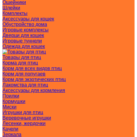
Ошейники
Шлейки
Комплекты
Аксессуары для кошек
Обустройство дома
Игровые комплексы
Дверци для кошек
Игровые туннели
Одежда для кошек
Товары для птиц
Корма для птиц
Корм для всех видов птиц
Корм для попугаев
Корм для экзотических птиц
Лакомства для птиц
Аксессуары для кормления
Поилки
Кормушки
Миски
Игрушки для птиц
Веревочные игрушки
Лесенки, жердочки
Качели
Зеркала