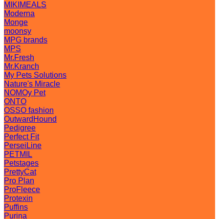
MIKIMEALS
Moderna
Monge
moonsy
MPG brands
MPS
Mr.Fresh
Mr.Kranch
My Pets Solutions
Nature's Miracle
NOMOy Pet
ONTO
OSSO fashion
OutwardHound
Pedigree
Perfect Fit
PerseiLine
PETMIL
Petstages
PrettyCat
Pro Plan
ProFleece
Protexin
Puffins
Purina