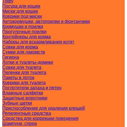
Тофу
Посуда для кошек
Миски для кошек
Коврики под миски
Автокормушки, автопоилки и фонтанчики
Кормушки и поилки
Прогулочные поилки
Контейнеры для корма
Наборы для вскармливания котят
Совки для корма
Сумки для лакомств
Гигиена
Лотки и туалеты-домики
Совки для туалета
Пеленки для туалета
Пакеты в лоток
Коврики для туалета
Поглотители запаха и пятен
Влажные салфетки
Защитные воротники
Зубные щетки
Приспособление для удаления клещей
Репелентные средства
Средства для коррекции поведения
Шампуни, спреи