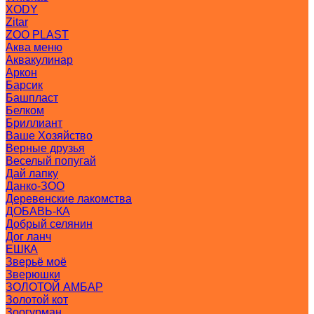
XODY
Zitar
ZOO PLAST
Аква меню
Аквакулинар
Аркон
Барсик
Башпласт
Белком
Бриллиант
Ваше Хозяйство
Верные друзья
Веселый попугай
Дай лапку
Данко-ЗОО
Деревенские лакомства
ДОБАВЬ-КА
Добрый селянин
Дог ланч
ЕШКА
Зверьё моё
Зверюшки
ЗОЛОТОЙ АМБАР
Золотой кот
Зоогурман