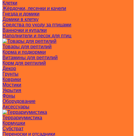
Клетки
Жёрдочки, лесенки и качели
Гнезда и домики
Домики в клетку
Средства по уходу за птицами
Ванночки и купалки
Наполнители и песок для птиц
Товары для рептилий
Корма и подкормки
Витамины для рептилий
Корм для рептилий
Декор
Грунты
Коврики
Мостики
Укрытия
Фоны
Оборудование
Аксессуары
Террариумистика
Кормушки
Субстрат
Переноски и отсадники