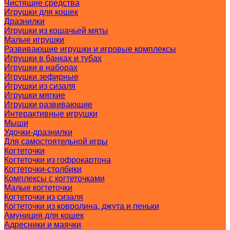
Чистящие средства
Игрушки для кошек
Дразнилки
Игрушки из кошачьей мяты
Малые игрушки
Развивающие игрушки и игровые комплексы
Игрушки в банках и тубах
Игрушки в наборах
Игрушки зефирные
Игрушки из сизаля
Игрушки мягкие
Игрушки развивающие
Интерактивные игрушки
Мыши
Удочки-дразнилки
Для самостоятельной игры
Когтеточки
Когтеточки из гофрокартона
Когтеточки-столбики
Комплексы с когтеточками
Малые когтеточки
Когтеточки из сизаля
Когтеточки из ковролина, джута и пеньки
Амуниция для кошек
Адресники и маячки