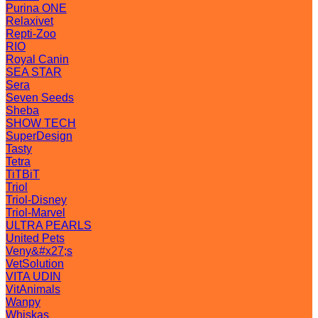
Purina ONE
Relaxivet
Repti-Zoo
RIO
Royal Canin
SEA STAR
Sera
Seven Seeds
Sheba
SHOW TECH
SuperDesign
Tasty
Tetra
TiTBiT
Triol
Triol-Disney
Triol-Marvel
ULTRA PEARLS
United Pets
Veny&#x27;s
VetSolution
VITA UDIN
VitAnimals
Wanpy
Whiskas