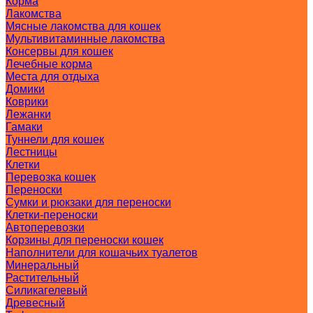
Корма
Лакомства
Мясные лакомства для кошек
Мультивитаминные лакомства
Консервы для кошек
Лечебные корма
Места для отдыха
Домики
Коврики
Лежанки
Гамаки
Туннели для кошек
Лестницы
Клетки
Перевозка кошек
Переноски
Сумки и рюкзаки для переноски
Клетки-переноски
Автоперевозки
Корзины для переноски кошек
Наполнители для кошачьих туалетов
Минеральный
Растительный
Силикагелевый
Древесный