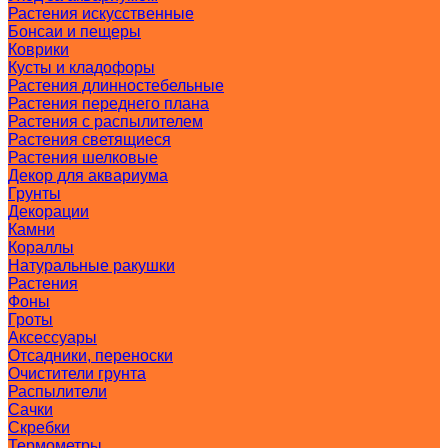
Растения искусственные
Бонсаи и пещеры
Коврики
Кусты и кладофоры
Растения длинностебельные
Растения переднего плана
Растения с распылителем
Растения светящиеся
Растения шелковые
Декор для аквариума
Грунты
Декорации
Камни
Кораллы
Натуральные ракушки
Растения
Фоны
Гроты
Аксессуары
Отсадники, переноски
Очистители грунта
Распылители
Сачки
Скребки
Термометры