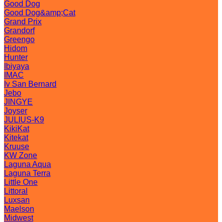
Good Dog
Good Dog&amp;Cat
Grand Prix
Grandorf
Greengo
Hidom
Hunter
Ibiyaya
IMAC
Iv San Bernard
Jebo
JINGYE
Joyser
JULIUS-K9
KikiKat
Kitekat
Kruuse
KW Zone
Laguna Aqua
Laguna Terra
Little One
Littoral
Luxsan
Maelson
Midwest