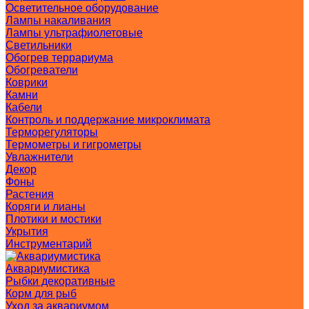
Осветительное оборудование
Лампы накаливания
Лампы ультрафиолетовые
Светильники
Обогрев террариума
Обогреватели
Коврики
Камни
Кабели
Контроль и поддержание микроклимата
Терморегуляторы
Термометры и гигрометры
Увлажнители
Декор
Фоны
Растения
Коряги и лианы
Плотики и мостики
Укрытия
Инструментарий
Аквариумистика
Рыбки декоративные
Корм для рыб
Уход за аквариумом