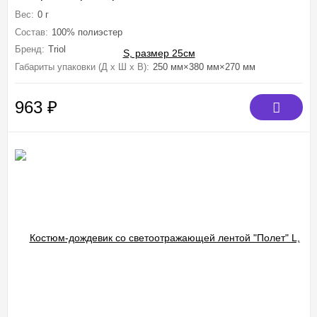
Вес:
0 г
Состав:
100% полиэстер
Бренд:
Triol
Габариты упаковки (Д х Ш х В):
250 мм×380 мм×270 мм
963
₽