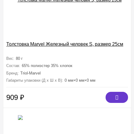
Толстовка Marvel Железный человек S, размер 25см
Вес:
80 г
Состав:
65% полиэстер 35% хлопок
Бренд:
Triol-Marvel
Габариты упаковки (Д х Ш х В):
0 мм×0 мм×0 мм
909
₽