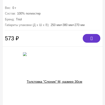
Вес:
0 г
Состав:
100% полиэстер
Бренд:
Triol
Габариты упаковки (Д х Ш х В):
250 мм×380 мм×270 мм
573
₽