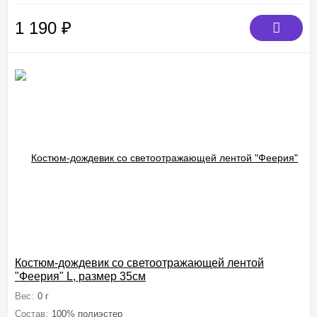
1 190
₽
Костюм-дождевик со светоотражающей лентой
"Феерия" L, размер 35см
Вес:
0 г
Состав:
100% полиэстер