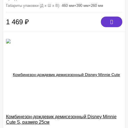
Габариты упаковки (Д х Ш х В):
460 мм×390 мм×260 мм
1 469
₽
Комбинезон-дождевик демисезонный Disney Minnie
Cute S, размер 25см