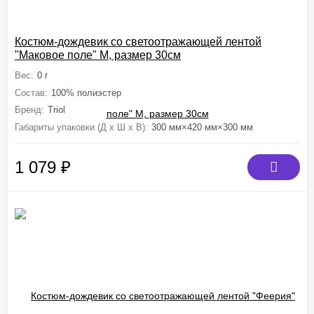
Костюм-дождевик со светоотражающей лентой
"Маковое поле" M, размер 30см
Вес:
0 г
Состав:
100% полиэстер
Бренд:
Triol
Габариты упаковки (Д х Ш х В):
300 мм×420 мм×300 мм
1 079
₽