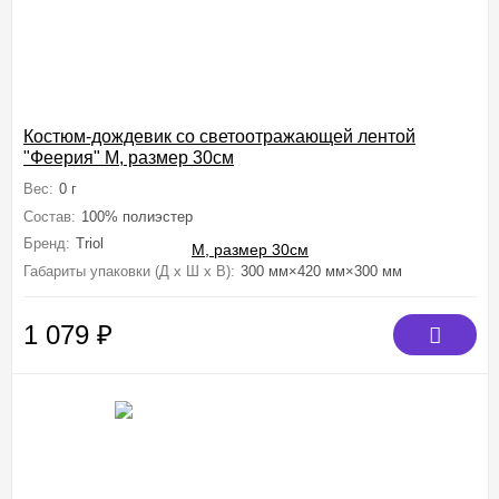
Костюм-дождевик со светоотражающей лентой
"Феерия" M, размер 30см
Вес:
0 г
Состав:
100% полиэстер
Бренд:
Triol
Габариты упаковки (Д х Ш х В):
300 мм×420 мм×300 мм
1 079
₽