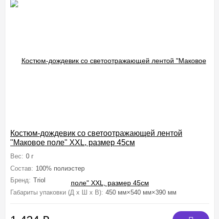
Костюм-дождевик со светоотражающей лентой
"Маковое поле" XXL, размер 45см
Вес:
0 г
Состав:
100% полиэстер
Бренд:
Triol
Габариты упаковки (Д х Ш х В):
450 мм×540 мм×390 мм