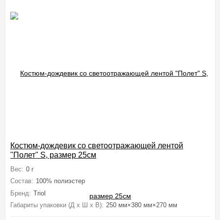
Костюм-дождевик со светоотражающей лентой
"Полет" S, размер 25см
Вес:
0 г
Состав:
100% полиэстер
Бренд:
Triol
Габариты упаковки (Д х Ш х В):
250 мм×380 мм×270 мм