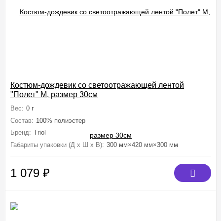
Костюм-дождевик со светоотражающей лентой
"Полет" M, размер 30см
Вес:
0 г
Состав:
100% полиэстер
Бренд:
Triol
Габариты упаковки (Д х Ш х В):
300 мм×420 мм×300 мм
1 079
₽