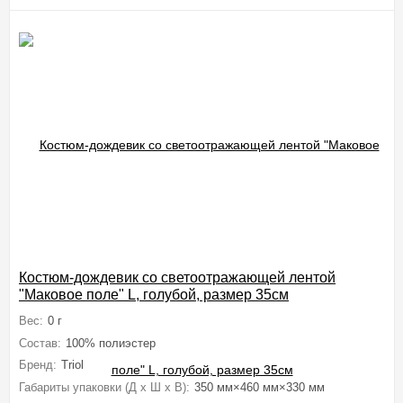
Костюм-дождевик со светоотражающей лентой
"Маковое поле" L, голубой, размер 35см
Вес:
0 г
Состав:
100% полиэстер
Бренд:
Triol
Габариты упаковки (Д х Ш х В):
350 мм×460 мм×330 мм