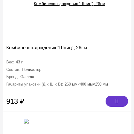
Комбинезон-дождевик "Шпиц", 26см
Вес:
43 г
Состав:
Полиэстер
Бренд:
Gamma
Габариты упаковки (Д х Ш х В):
260 мм×400 мм×250 мм
913
₽