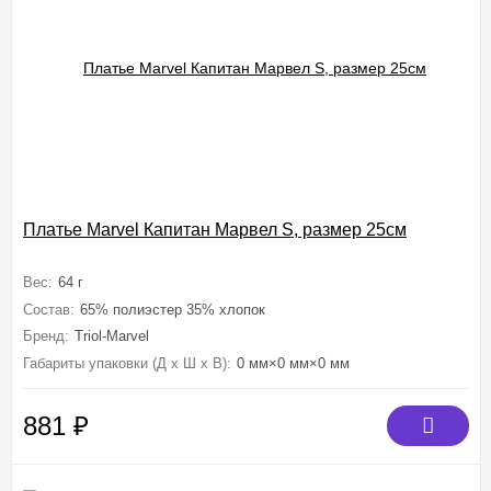
Платье Marvel Капитан Марвел S, размер 25см
Вес:
64 г
Состав:
65% полиэстер 35% хлопок
Бренд:
Triol-Marvel
Габариты упаковки (Д х Ш х В):
0 мм×0 мм×0 мм
881
₽