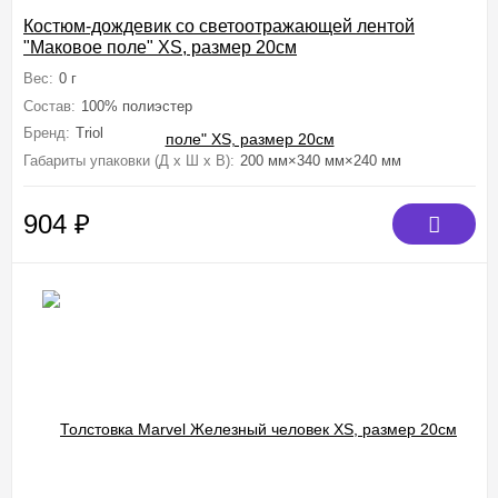
Костюм-дождевик со светоотражающей лентой
"Маковое поле" XS, размер 20см
Вес:
0 г
Состав:
100% полиэстер
Бренд:
Triol
Габариты упаковки (Д х Ш х В):
200 мм×340 мм×240 мм
904
₽