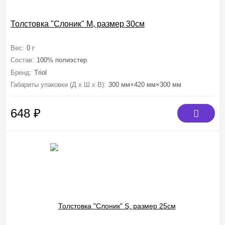
Толстовка "Слоник" M, размер 30см
Вес:
0 г
Состав:
100% полиэстер
Бренд:
Triol
Габариты упаковки (Д х Ш х В):
300 мм×420 мм×300 мм
648
₽