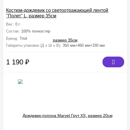
Костюм-дождевик со светоотражающей лентой
"Полет" L, размер 35см
Вес:
0 г
Состав:
100% полиэстер
Бренд:
Triol
Габариты упаковки (Д х Ш х В):
350 мм×460 мм×330 мм
1 190
₽