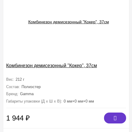
Комбинезон демисезонный "Кокер", 37см
Вес:
212 г
Состав:
Полиэстер
Бренд:
Gamma
Габариты упаковки (Д х Ш х В):
0 мм×0 мм×0 мм
1 944
₽