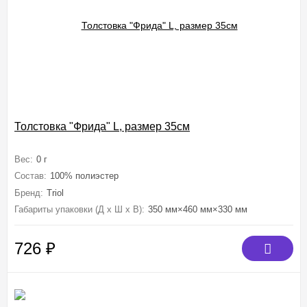
Толстовка "Фрида" L, размер 35см
Вес:
0 г
Состав:
100% полиэстер
Бренд:
Triol
Габариты упаковки (Д х Ш х В):
350 мм×460 мм×330 мм
726
₽