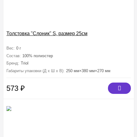
Толстовка "Слоник" S, размер 25см
Вес:
0 г
Состав:
100% полиэстер
Бренд:
Triol
Габариты упаковки (Д х Ш х В):
250 мм×380 мм×270 мм
573
₽