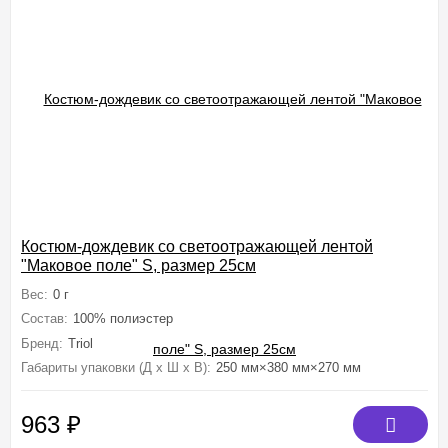
Костюм-дождевик со светоотражающей лентой
"Маковое поле" S, размер 25см
Вес:
0 г
Состав:
100% полиэстер
Бренд:
Triol
Габариты упаковки (Д х Ш х В):
250 мм×380 мм×270 мм
963
₽