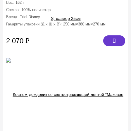
Вес:
162 г
Состав:
100% полиэстер
Бренд:
Triol-Disney
Габариты упаковки (Д х Ш х В):
250 мм×380 мм×270 мм
2 070
₽