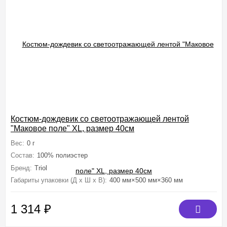
Костюм-дождевик со светоотражающей лентой
"Маковое поле" XL, размер 40см
Вес:
0 г
Состав:
100% полиэстер
Бренд:
Triol
Габариты упаковки (Д х Ш х В):
400 мм×500 мм×360 мм
1 314
₽