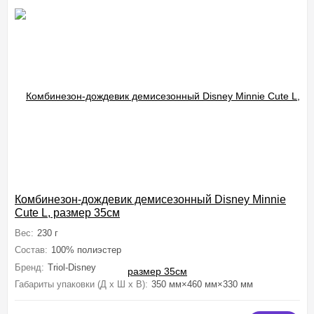
Комбинезон-дождевик демисезонный Disney Minnie
Cute L, размер 35см
Вес:
230 г
Состав:
100% полиэстер
Бренд:
Triol-Disney
Габариты упаковки (Д х Ш х В):
350 мм×460 мм×330 мм