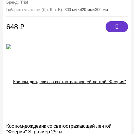
Бренд:
Triol
Габариты упаковки (Д х Ш х В):
300 мм×420 мм×300 мм
648
₽
Костюм-дождевик со светоотражающей лентой
"Феерия" S, размер 25см