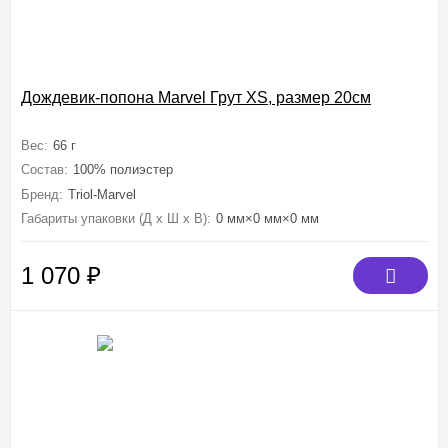
Дождевик-попона Marvel Грут XS, размер 20см
Вес:
66 г
Состав:
100% полиэстер
Бренд:
Triol-Marvel
Габариты упаковки (Д х Ш х В):
0 мм×0 мм×0 мм
1 070
₽