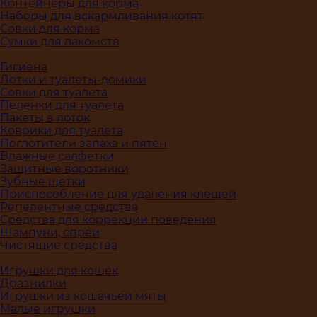
Контейнеры для корма
Наборы для вскармливания котят
Совки для корма
Сумки для лакомств
Гигиена
Лотки и туалеты-домики
Совки для туалета
Пеленки для туалета
Пакеты в лоток
Коврики для туалета
Поглотители запаха и пятен
Влажные салфетки
Защитные воротники
Зубные щетки
Приспособление для удаления клещей
Репелентные средства
Средства для коррекции поведения
Шампуни, спреи
Чистящие средства
Игрушки для кошек
Дразнилки
Игрушки из кошачьей мяты
Малые игрушки