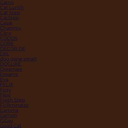
Carno
Cat Lunch
Cat Step
CatStep
Cesar
Chammy
Cliny
CODOS
CORE
DECOR DE
DIIL
dog gone smart
DOGLIKE
Dreamies
Dreams
Eva
FELIX
Fiory
Flexi
Fresh Step
FURminator
Gamma
Gemon
GiGwi
Good Cat