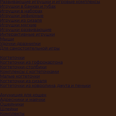
Развивающие игрушки и игровые комплексы
Игрушки в банках и тубах
Игрушки в наборах
Игрушки зефирные
Игрушки из сизаля
Игрушки мягкие
Игрушки развивающие
Интерактивные игрушки
Мыши
Удочки-дразнилки
Для самостоятельной игры
Когтеточки
Когтеточки из гофрокартона
Когтеточки-столбики
Комплексы с когтеточками
Малые когтеточки
Когтеточки из сизаля
Когтеточки из ковролина, джута и пеньки
Амуниция для кошек
Адресники и маячки
Ошейники
Шлейки
Комплекты