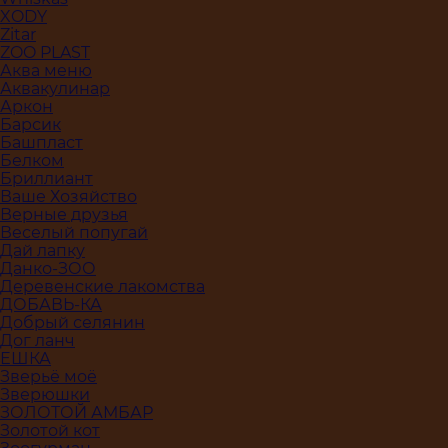
XODY
Zitar
ZOO PLAST
Аква меню
Аквакулинар
Аркон
Барсик
Башпласт
Белком
Бриллиант
Ваше Хозяйство
Верные друзья
Веселый попугай
Дай лапку
Данко-ЗОО
Деревенские лакомства
ДОБАВЬ-КА
Добрый селянин
Дог ланч
ЕШКА
Зверьё моё
Зверюшки
ЗОЛОТОЙ АМБАР
Золотой кот