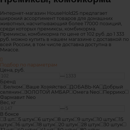
Интернет-магазин HouseHold25 предлагает
широкий ассортимент товаров для домашних
животных, насчитывающий более 17000 позиций,
среди которых премиксы, комбикорма.
Премиксы, комбикорма по цене от 102 руб. до 1 333
руб. можно купить в нашем магазине с доставкой по
всей России, в том числе доставка доступна в
Миассе.
Подбор по параметрам
Цена,
руб.
—
Бренд
Белком
Ваше Хозяйство
ДОБАВЬ-КА
Добрый
селянин
ЗОЛОТОЙ АМБАР
Омега Neo
Перрико
Фармавит Neo
Вес,
кг
—
В боксе
3 шт.
5 штук
6 штук
8 штук
9 штук
10 штук
15
штук
16 штук
18 штук
20 штук
28 штук
30 штук
32 шт.
40 штук
41 шт.
50 штук
80 штук