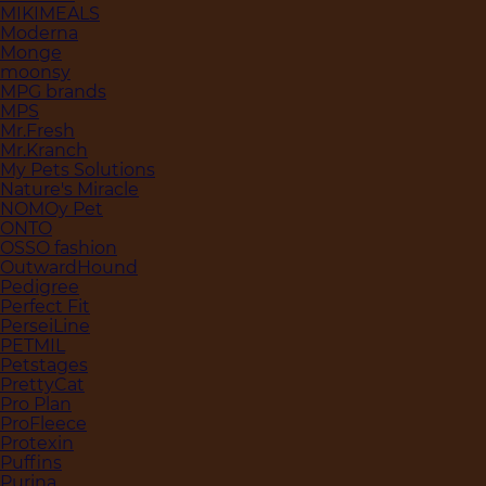
MIKIMEALS
Moderna
Monge
moonsy
MPG brands
MPS
Mr.Fresh
Mr.Kranch
My Pets Solutions
Nature's Miracle
NOMOy Pet
ONTO
OSSO fashion
OutwardHound
Pedigree
Perfect Fit
PerseiLine
PETMIL
Petstages
PrettyCat
Pro Plan
ProFleece
Protexin
Puffins
Purina