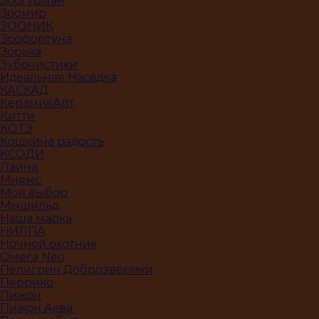
Зоогурман
Зоомир
ЗООНИК
Зоофортуна
Зорька
Зубочистики
Идеальная Наседка
КАСКАД
КерамикАрт
Китти
КОТЭ
Кошкина радость
КСОДИ
Лайна
Мнямс
Мой выбор
Мышильд
Наша марка
НИЛПА
Ночной охотник
Омега Neo
Пелигрин Доброзверики
Перрико
Пижон
Пижон Аква