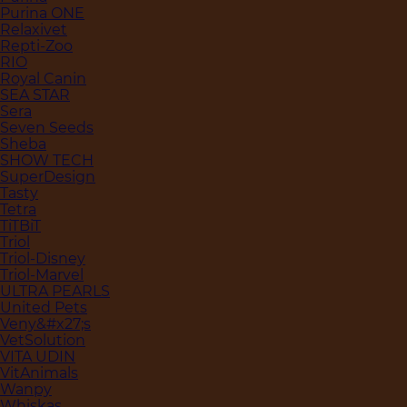
Purina ONE
Relaxivet
Repti-Zoo
RIO
Royal Canin
SEA STAR
Sera
Seven Seeds
Sheba
SHOW TECH
SuperDesign
Tasty
Tetra
TiTBiT
Triol
Triol-Disney
Triol-Marvel
ULTRA PEARLS
United Pets
Veny&#x27;s
VetSolution
VITA UDIN
VitAnimals
Wanpy
Whiskas