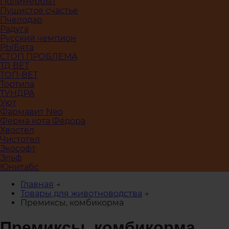
Полимербыт
Пушистое счастье
Пчелодар
Радуга
Русский чемпион
РЫБята
СТОП ПРОБЛЕМА
ТД ВЕТ
ТОП-ВЕТ
Тортила
ТУНДРА
Уют
Фармавит Neo
Ферма кота Фёдора
Хвостел
Чистотел
Экософт
Эльф
Юнитабс
Главная
→
Товары для животноводства
→
Премиксы, комбикорма
Премиксы, комбикорма