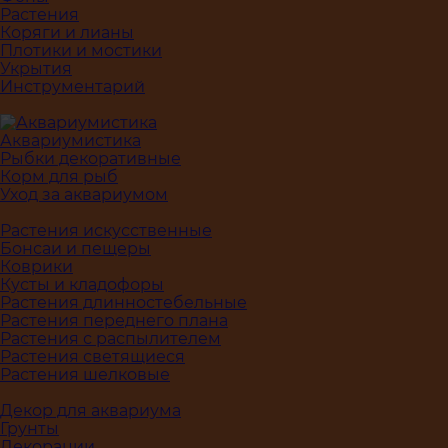
Растения
Коряги и лианы
Плотики и мостики
Укрытия
Инструментарий
Аквариумистика
Рыбки декоративные
Корм для рыб
Уход за аквариумом
Растения искусственные
Бонсаи и пещеры
Коврики
Кусты и кладофоры
Растения длинностебельные
Растения переднего плана
Растения с распылителем
Растения светящиеся
Растения шелковые
Декор для аквариума
Грунты
Декорации