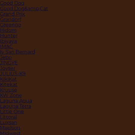
Good Dog
Good Dog&amp;Cat
Grand Prix
Grandorf
Greengo
Hidom
Hunter
Ibiyaya
IMAC
Iv San Bernard
Jebo
JINGYE
Joyser
JULIUS-K9
KikiKat
Kitekat
Kruuse
KW Zone
Laguna Aqua
Laguna Terra
Little One
Littoral
Luxsan
Maelson
Midwest