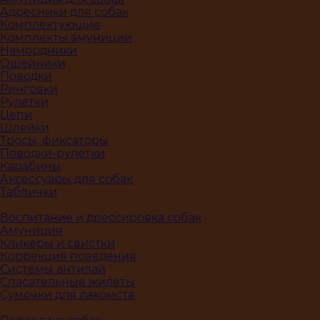
Адресники для собак
Комплектующие
Комплекты амуниции
Намордники
Ошейники
Поводки
Ринговки
Рулетки
Цепи
Шлейки
Тросы, фиксаторы
Поводки-рулетки
Карабины
Аксессуары для собак
Таблички
Воспитание и дрессировка собак
Амуниция
Кликеры и свистки
Коррекция поведения
Системы антилай
Спасательные жилеты
Сумочки для лакомств