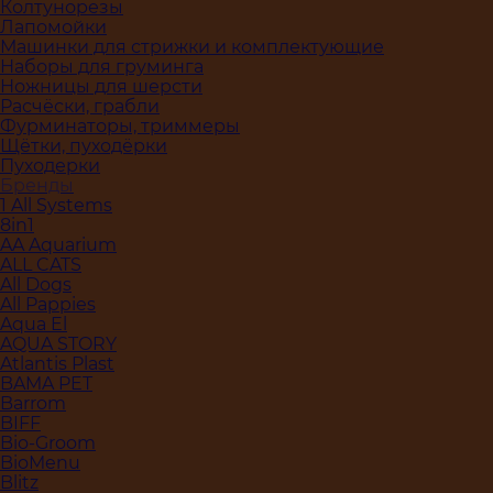
Колтунорезы
Лапомойки
Машинки для стрижки и комплектующие
Наборы для груминга
Ножницы для шерсти
Расчёски, грабли
Фурминаторы, триммеры
Щётки, пуходёрки
Пуходерки
Бренды
1 All Systems
8in1
AA Aquarium
ALL CATS
All Dogs
All Pappies
Aqua El
AQUA STORY
Atlantis Plast
BAMA PET
Barrom
BIFF
Bio-Groom
BioMenu
Blitz