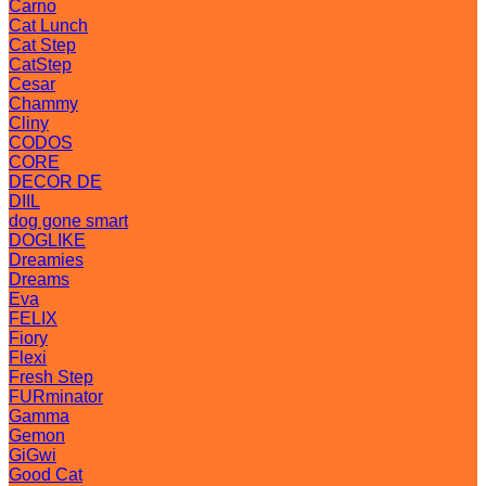
Carno
Cat Lunch
Cat Step
CatStep
Cesar
Chammy
Cliny
CODOS
CORE
DECOR DE
DIIL
dog gone smart
DOGLIKE
Dreamies
Dreams
Eva
FELIX
Fiory
Flexi
Fresh Step
FURminator
Gamma
Gemon
GiGwi
Good Cat