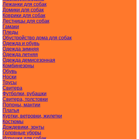
Лежанки для собак
Домики для собак
Коврики для собак
Лестницы для собак
Гамаки
Пледы
Обустройство дома для собак
Одежда и обувь
Одежда зимняя
Одежда летняя
Одежда демисезонная
Комбинезоны
Обувь
Носки
Трусы
Свитера
Футболки, рубашки
Свитера, толстовки
Попоны, мантии
Платья
Куртки, ветровки, жилетки
Костюмы
Дождевики, зонты
Головные уборы
Игрушки для собак