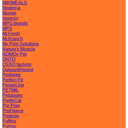
MIKIMEALS
Moderna
Monge
moonsy
MPG brands
MPS
Mr.Fresh
Mr.Kranch
My Pets Solutions
Nature's Miracle
NOMOy Pet
ONTO
OSSO fashion
OutwardHound
Pedigree
Perfect Fit
PerseiLine
PETMIL
Petstages
PrettyCat
Pro Plan
ProFleece
Protexin
Puffins
Purina