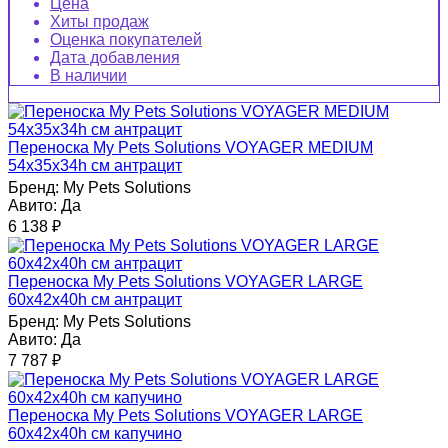
Цена
Хиты продаж
Оценка покупателей
Дата добавления
В наличии
Переноска My Pets Solutions VOYAGER MEDIUM
54x35x34h см антрацит
Бренд:
My Pets Solutions
Авито:
Да
6 138
₽
Переноска My Pets Solutions VOYAGER LARGE
60x42x40h см антрацит
Бренд:
My Pets Solutions
Авито:
Да
7 787
₽
Переноска My Pets Solutions VOYAGER LARGE
60x42x40h см капучино