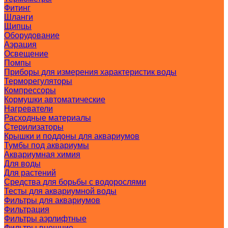
Фитинг
Шланги
Щипцы
Оборудование
Аэрация
Освещение
Помпы
Приборы для измерения характеристик воды
Терморегуляторы
Компрессоры
Кормушки автоматические
Нагреватели
Расходные материалы
Стерилизаторы
Крышки и поддоны для аквариумов
Тумбы под аквариумы
Аквариумная химия
Для воды
Для растений
Средства для борьбы с водорослями
Тесты для аквариумной воды
Фильтры для аквариумов
Фильтрация
Фильтры аэрлифтные
Фильтры внешние