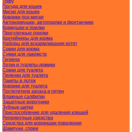
Тофу
Посуда для кошек
Миски для кошек
Коврики под миски
Автокормушки, автопоилки и фонтанчики
Кормушки и поилки
Прогулочные поилки
Контейнеры для корма
Наборы для вскармливания котят
Совки для корма
Сумки для лакомств
Гигиена
Лотки и туалеты-домики
Совки для туалета
Пеленки для туалета
Пакеты в лоток
Коврики для туалета
Поглотители запаха и пятен
Влажные салфетки
Защитные воротники
Зубные щетки
Приспособление для удаления клещей
Репелентные средства
Средства для коррекции поведения
Шампуни, спреи