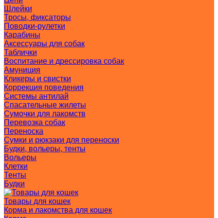
Шлейки
Тросы, фиксаторы
Поводки-рулетки
Карабины
Аксессуары для собак
Таблички
Воспитание и дрессировка собак
Амуниция
Кликеры и свистки
Коррекция поведения
Системы антилай
Спасательные жилеты
Сумочки для лакомств
Перевозка собак
Переноска
Сумки и рюкзаки для переноски
Будки, вольеры, тенты
Вольеры
Клетки
Тенты
Будки
Товары для кошек
Корма и лакомства для кошек