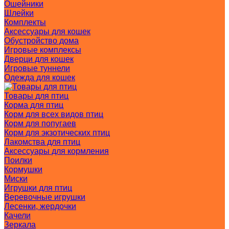
Ошейники
Шлейки
Комплекты
Аксессуары для кошек
Обустройство дома
Игровые комплексы
Дверци для кошек
Игровые туннели
Одежда для кошек
Товары для птиц
Корма для птиц
Корм для всех видов птиц
Корм для попугаев
Корм для экзотических птиц
Лакомства для птиц
Аксессуары для кормления
Поилки
Кормушки
Миски
Игрушки для птиц
Веревочные игрушки
Лесенки, жердочки
Качели
Зеркала