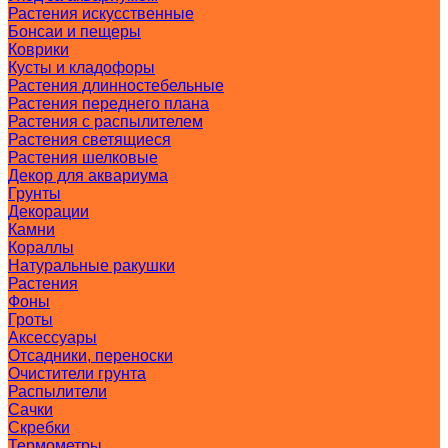
Растения искусственные
Бонсаи и пещеры
Коврики
Кусты и кладофоры
Растения длинностебельные
Растения переднего плана
Растения с распылителем
Растения светящиеся
Растения шелковые
Декор для аквариума
Грунты
Декорации
Камни
Кораллы
Натуральные ракушки
Растения
Фоны
Гроты
Аксессуары
Отсадники, переноски
Очистители грунта
Распылители
Сачки
Скребки
Термометры