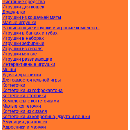
Чистящие средства
Игрушки для кошек
Дразнилки
Игрушки из кошачьей мяты
Малые игрушки
Развивающие игрушки и игровые комплексы
Игрушки в банках и тубах
Игрушки в наборах
Игрушки зефирные
Игрушки из сизаля
Игрушки мягкие
Игрушки развивающие
Интерактивные игрушки
Мыши
Удочки-дразнилки
Для самостоятельной игры
Когтеточки
Когтеточки из гофрокартона
Когтеточки-столбики
Комплексы с когтеточками
Малые когтеточки
Когтеточки из сизаля
Когтеточки из ковролина, джута и пеньки
Амуниция для кошек
Адресники и маячки