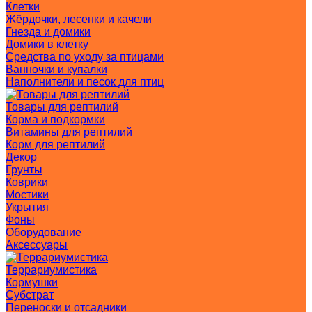
Клетки
Жёрдочки, лесенки и качели
Гнезда и домики
Домики в клетку
Средства по уходу за птицами
Ванночки и купалки
Наполнители и песок для птиц
Товары для рептилий
Корма и подкормки
Витамины для рептилий
Корм для рептилий
Декор
Грунты
Коврики
Мостики
Укрытия
Фоны
Оборудование
Аксессуары
Террариумистика
Кормушки
Субстрат
Переноски и отсадники