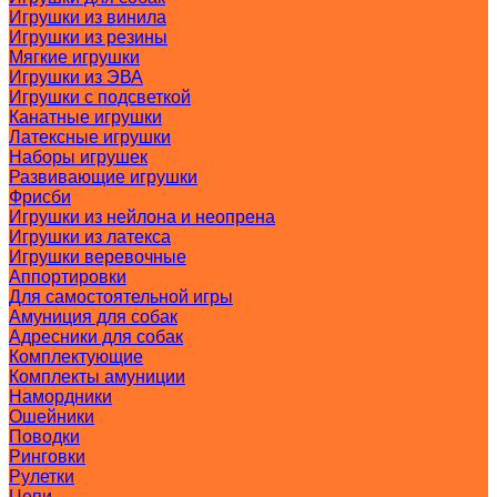
Игрушки из винила
Игрушки из резины
Мягкие игрушки
Игрушки из ЭВА
Игрушки с подсветкой
Канатные игрушки
Латексные игрушки
Наборы игрушек
Развивающие игрушки
Фрисби
Игрушки из нейлона и неопрена
Игрушки из латекса
Игрушки веревочные
Аппортировки
Для самостоятельной игры
Амуниция для собак
Адресники для собак
Комплектующие
Комплекты амуниции
Намордники
Ошейники
Поводки
Ринговки
Рулетки
Цепи