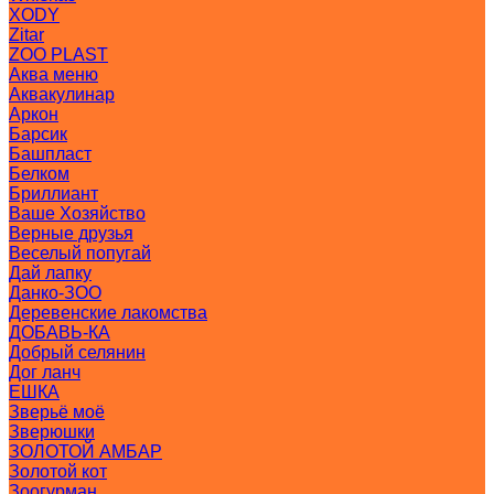
XODY
Zitar
ZOO PLAST
Аква меню
Аквакулинар
Аркон
Барсик
Башпласт
Белком
Бриллиант
Ваше Хозяйство
Верные друзья
Веселый попугай
Дай лапку
Данко-ЗОО
Деревенские лакомства
ДОБАВЬ-КА
Добрый селянин
Дог ланч
ЕШКА
Зверьё моё
Зверюшки
ЗОЛОТОЙ АМБАР
Золотой кот
Зоогурман