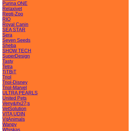
Purina ONE
Relaxivet
Repti-Zoo
RIO
Royal Canin
SEA STAR
Sera
Seven Seeds
Sheba
SHOW TECH
SuperDesign
Tasty
Tetra
TiTBiT
Triol
Triol-Disney
Triol-Marvel
ULTRA PEARLS
United Pets
Veny&#x27;s
VetSolution
VITA UDIN
VitAnimals
Wanpy
Whiskas