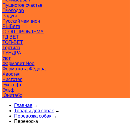
Пушистое счастье
Пчелодар
Радуга
Русский чемпион
РЫБята
СТОП ПРОБЛЕМА
ТД ВЕТ
ТОП-ВЕТ
Тортила
ТУНДРА
Уют
Фармавит Neo
Ферма кота Фёдора
Хвостел
Чистотел
Экософт
Эльф
Юнитабс
Главная
→
Товары для собак
→
Перевозка собак
→
Переноска