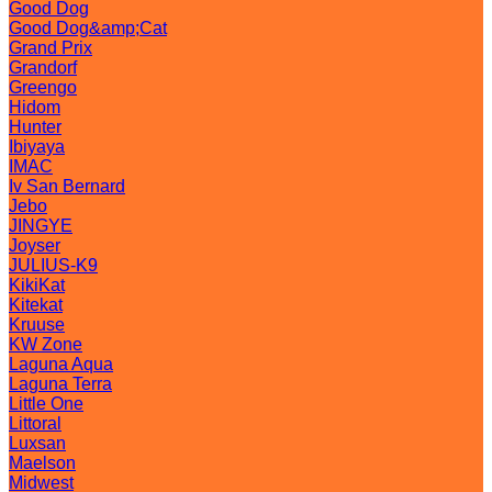
Good Dog
Good Dog&amp;Cat
Grand Prix
Grandorf
Greengo
Hidom
Hunter
Ibiyaya
IMAC
Iv San Bernard
Jebo
JINGYE
Joyser
JULIUS-K9
KikiKat
Kitekat
Kruuse
KW Zone
Laguna Aqua
Laguna Terra
Little One
Littoral
Luxsan
Maelson
Midwest