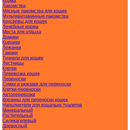
Корма
Лакомства
Мясные лакомства для кошек
Мультивитаминные лакомства
Консервы для кошек
Лечебные корма
Места для отдыха
Домики
Коврики
Лежанки
Гамаки
Туннели для кошек
Лестницы
Клетки
Перевозка кошек
Переноски
Сумки и рюкзаки для переноски
Клетки-переноски
Автоперевозки
Корзины для переноски кошек
Наполнители для кошачьих туалетов
Минеральный
Растительный
Силикагелевый
Древесный