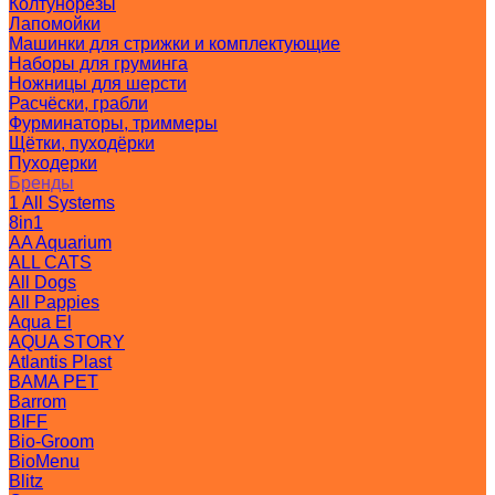
Колтунорезы
Лапомойки
Машинки для стрижки и комплектующие
Наборы для груминга
Ножницы для шерсти
Расчёски, грабли
Фурминаторы, триммеры
Щётки, пуходёрки
Пуходерки
Бренды
1 All Systems
8in1
AA Aquarium
ALL CATS
All Dogs
All Pappies
Aqua El
AQUA STORY
Atlantis Plast
BAMA PET
Barrom
BIFF
Bio-Groom
BioMenu
Blitz