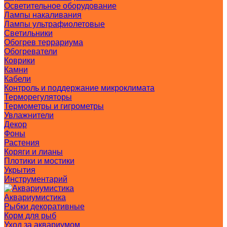
Осветительное оборудование
Лампы накаливания
Лампы ультрафиолетовые
Светильники
Обогрев террариума
Обогреватели
Коврики
Камни
Кабели
Контроль и поддержание микроклимата
Терморегуляторы
Термометры и гигрометры
Увлажнители
Декор
Фоны
Растения
Коряги и лианы
Плотики и мостики
Укрытия
Инструментарий
Аквариумистика
Рыбки декоративные
Корм для рыб
Уход за аквариумом