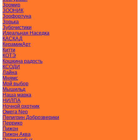
Зоомир
ЗООНИК
Зоофортуна
Зорька
Зубочистики
Идеальная Наседка
КАСКАД
КерамикАрт
Китти
КОТЭ
Кошкина радость
КСОДИ
Лайна
Мнямс
Мой выбор
Мышильд
Наша марка
НИЛПА
Ночной охотник
Омега Neo
Пелигрин Доброзверики
Перрико
Пижон
Пижон Аква
Полимербыт