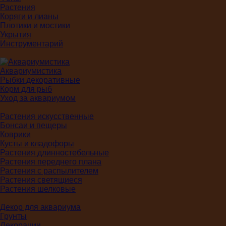
Растения
Коряги и лианы
Плотики и мостики
Укрытия
Инструментарий
Аквариумистика
Рыбки декоративные
Корм для рыб
Уход за аквариумом
Растения искусственные
Бонсаи и пещеры
Коврики
Кусты и кладофоры
Растения длинностебельные
Растения переднего плана
Растения с распылителем
Растения светящиеся
Растения шелковые
Декор для аквариума
Грунты
Декорации