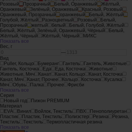
Розовый
Прозрачный
Белый, Оранжевый
Жёлтый,
Оранжевый
Зелёный, Оранжевый
Красный, Розовый
Оранжевый, Прозрачный
оранжевый
Белый, Жёлтый
Голубой, Жёлтый
Разноцветный
Розовый
Белый,
Прозрачный
желтый
белый
Белый, Голубой, Жёлтый
Белый, Жёлтый, Зелёный, Оранжевый, Чёрный
Белый,
Жёлтый, Чёрный
Жёлтый, Чёрный
МИКС
Показать все
Вес,
г
—
Вид
Puller, Кольцо
Бумеранг
Гантель
Гантель, Животные
Гантель, Косточка
Еда
Еда, Косточка
Животные
Животные, Мяч
Канат
Канат, Кольцо
Канат, Косточка
Канат, Мяч
Канат, Прочее
Кольцо
Косточка
Кусалка
Мяч
Обувь
Палка
Прочее
Фрисби
Показать все
Серия
Новый год
Пижон PREMIUM
Материал
EVA
Винил
Войлок, Текстиль
ПВХ
Пенополиуретан
Пластик
Пластик, Текстиль
Полиэстер
Резина
Резина,
Текстиль
Текстиль
Термопластичная резина
Показать все