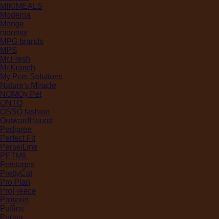
MIKIMEALS
Moderna
Monge
moonsy
MPG brands
MPS
Mr.Fresh
Mr.Kranch
My Pets Solutions
Nature's Miracle
NOMOy Pet
ONTO
OSSO fashion
OutwardHound
Pedigree
Perfect Fit
PerseiLine
PETMIL
Petstages
PrettyCat
Pro Plan
ProFleece
Protexin
Puffins
Purina