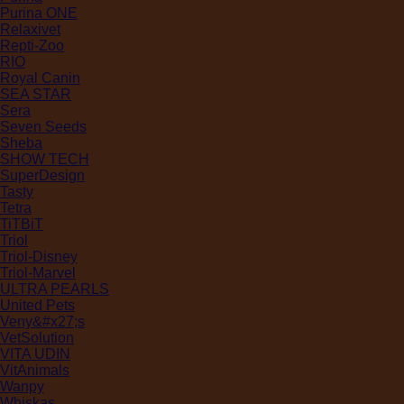
Purina ONE
Relaxivet
Repti-Zoo
RIO
Royal Canin
SEA STAR
Sera
Seven Seeds
Sheba
SHOW TECH
SuperDesign
Tasty
Tetra
TiTBiT
Triol
Triol-Disney
Triol-Marvel
ULTRA PEARLS
United Pets
Veny&#x27;s
VetSolution
VITA UDIN
VitAnimals
Wanpy
Whiskas