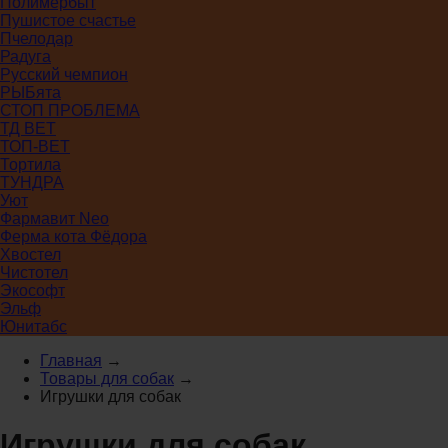
Полимербыт
Пушистое счастье
Пчелодар
Радуга
Русский чемпион
РЫБята
СТОП ПРОБЛЕМА
ТД ВЕТ
ТОП-ВЕТ
Тортила
ТУНДРА
Уют
Фармавит Neo
Ферма кота Фёдора
Хвостел
Чистотел
Экософт
Эльф
Юнитабс
Главная
→
Товары для собак
→
Игрушки для собак
Игрушки для собак