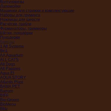
Колтунорезы
Лапомойки
Машинки для стрижки и комплектующие
Наборы для груминга
Ножницы для шерсти
Расчёски, грабли
Фурминаторы, триммеры
Щётки, пуходёрки
Пуходерки
Бренды
1 All Systems
8in1
AA Aquarium
ALL CATS
All Dogs
All Pappies
Aqua El
AQUA STORY
Atlantis Plast
BAMA PET
Barrom
BIFF
Bio-Groom
BioMenu
Blitz