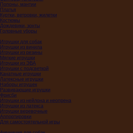
Попоны, мантии
Платья
Куртки, ветровки, жилетки
Костюмы
Дождевики, зонты
Головные уборы
Игрушки для собак
Игрушки из винила
Игрушки из резины
Мягкие игрушки
Игрушки из ЭВА
Игрушки с подсветкой
Канатные игрушки
Латексные игрушки
Наборы игрушек
Развивающие игрушки
Фрисби
Игрушки из нейлона и неопрена
Игрушки из латекса
Игрушки веревочные
Аппортировки
Для самостоятельной игры
Амуниция для собак