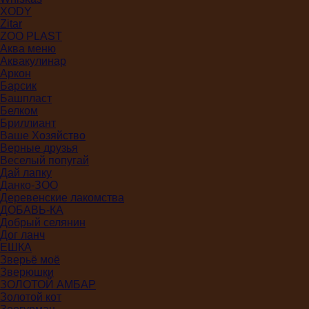
XODY
Zitar
ZOO PLAST
Аква меню
Аквакулинар
Аркон
Барсик
Башпласт
Белком
Бриллиант
Ваше Хозяйство
Верные друзья
Веселый попугай
Дай лапку
Данко-ЗОО
Деревенские лакомства
ДОБАВЬ-КА
Добрый селянин
Дог ланч
ЕШКА
Зверьё моё
Зверюшки
ЗОЛОТОЙ АМБАР
Золотой кот