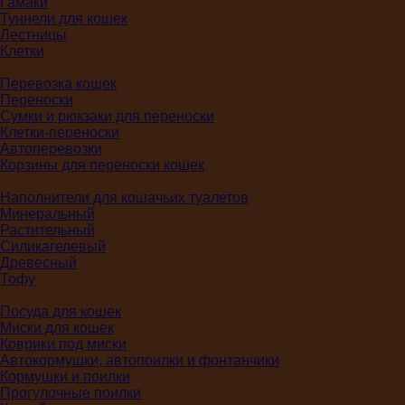
Гамаки
Туннели для кошек
Лестницы
Клетки
Перевозка кошек
Переноски
Сумки и рюкзаки для переноски
Клетки-переноски
Автоперевозки
Корзины для переноски кошек
Наполнители для кошачьих туалетов
Минеральный
Растительный
Силикагелевый
Древесный
Тофу
Посуда для кошек
Миски для кошек
Коврики под миски
Автокормушки, автопоилки и фонтанчики
Кормушки и поилки
Прогулочные поилки