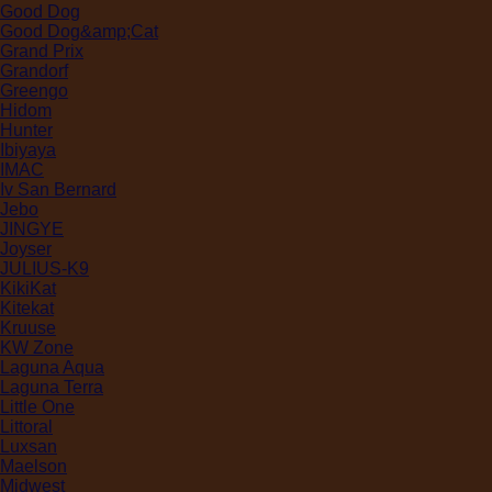
Good Dog
Good Dog&amp;Cat
Grand Prix
Grandorf
Greengo
Hidom
Hunter
Ibiyaya
IMAC
Iv San Bernard
Jebo
JINGYE
Joyser
JULIUS-K9
KikiKat
Kitekat
Kruuse
KW Zone
Laguna Aqua
Laguna Terra
Little One
Littoral
Luxsan
Maelson
Midwest