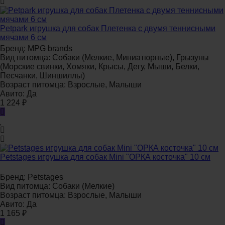
Petpark игрушка для собак Плетенка с двумя теннисными
мячами 6 см
Бренд:
MPG brands
Вид питомца:
Собаки (Мелкие, Миниатюрные), Грызуны
(Морские свинки, Хомяки, Крысы, Дегу, Мыши, Белки,
Песчанки, Шиншиллы)
Возраст питомца:
Взрослые, Малыши
Авито:
Да
1 224
₽
Petstages игрушка для собак Mini "ОРКА косточка" 10 см
Бренд:
Petstages
Вид питомца:
Собаки (Мелкие)
Возраст питомца:
Взрослые, Малыши
Авито:
Да
1 165
₽