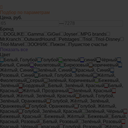
Подбор по параметрам
Цена,
руб.
—
Бренд
DOGLIKE
Gamma
GiGwi
Joyser
MPG brands
Mr.Kranch
OutwardHound
Petstages
Triol
Triol-Disney
Triol-Marvel
ЗООНИК
Пижон
Пушистое счастье
Показать все
Цвет
Белый, Голубой
Голубой
зеленый
синий
Чёрный
Белый, Синий
Фиолетовый
Бирюзовый
коричневый
Жёлтый, Синий
Зелёный, Синий
Красный, Синий
Розовый, Синий
Белый, Голубой, Зелёный
Жёлтый,
Фиолетовый
серый
Зелёный, Коричневый
Бежевый,
Зелёный
Бордовый
Белый, Зелёный, Красный
Белый,
Красный
Жёлтый, Прозрачный
Зелёный, Красный
Белый, Жёлтый, Зелёный, Красный
Белый, Голубой,
Зелёный, Оранжевый
Голубой, Жёлтый, Зелёный,
Оранжевый
Голубой, Оранжевый
Голубой, Жёлтый,
Красный
Голубой, Зелёный, Красный
Зелёный, Чёрный
Бежевый, Красный
Бежевый, Жёлтый
Бежевый
Белый,
Красный, Розовый
Белый, Розовый
Зелёный, Розовый
Красный, Чёрный
красный
Голубой, Розовый
Жёлтый,