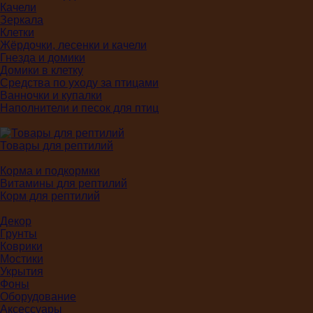
Качели
Зеркала
Клетки
Жёрдочки, лесенки и качели
Гнезда и домики
Домики в клетку
Средства по уходу за птицами
Ванночки и купалки
Наполнители и песок для птиц
Товары для рептилий
Корма и подкормки
Витамины для рептилий
Корм для рептилий
Декор
Грунты
Коврики
Мостики
Укрытия
Фоны
Оборудование
Аксессуары