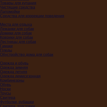
Товары для купания
Чистящие средства
Лапомойки
Средства для коррекции поведения
Места для отдыха
Лежанки для собак
Домики для собак
Коврики для собак
Лестницы для собак
Гамаки
Пледы
Обустройство дома для собак
Одежда и обувь
Одежда зимняя
Одежда летняя
Одежда демисезонная
Комбинезоны
Обувь
Носки
Трусы
Свитера
Футболки, рубашки
Свитера, толстовки