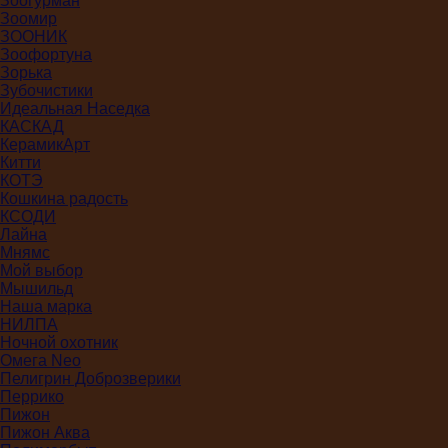
Зоогурман
Зоомир
ЗООНИК
Зоофортуна
Зорька
Зубочистики
Идеальная Наседка
КАСКАД
КерамикАрт
Китти
КОТЭ
Кошкина радость
КСОДИ
Лайна
Мнямс
Мой выбор
Мышильд
Наша марка
НИЛПА
Ночной охотник
Омега Neo
Пелигрин Доброзверики
Перрико
Пижон
Пижон Аква