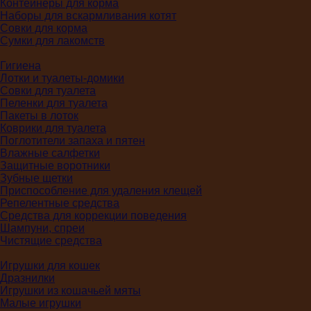
Контейнеры для корма
Наборы для вскармливания котят
Совки для корма
Сумки для лакомств
Гигиена
Лотки и туалеты-домики
Совки для туалета
Пеленки для туалета
Пакеты в лоток
Коврики для туалета
Поглотители запаха и пятен
Влажные салфетки
Защитные воротники
Зубные щетки
Приспособление для удаления клещей
Репелентные средства
Средства для коррекции поведения
Шампуни, спреи
Чистящие средства
Игрушки для кошек
Дразнилки
Игрушки из кошачьей мяты
Малые игрушки