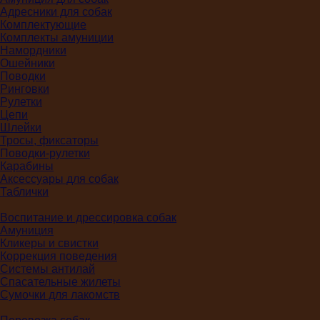
Адресники для собак
Комплектующие
Комплекты амуниции
Намордники
Ошейники
Поводки
Ринговки
Рулетки
Цепи
Шлейки
Тросы, фиксаторы
Поводки-рулетки
Карабины
Аксессуары для собак
Таблички
Воспитание и дрессировка собак
Амуниция
Кликеры и свистки
Коррекция поведения
Системы антилай
Спасательные жилеты
Сумочки для лакомств