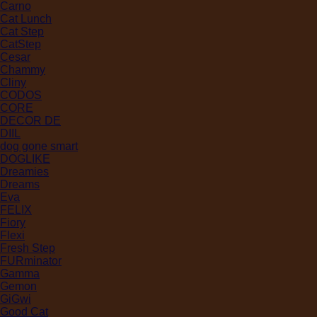
Carno
Cat Lunch
Cat Step
CatStep
Cesar
Chammy
Cliny
CODOS
CORE
DECOR DE
DIIL
dog gone smart
DOGLIKE
Dreamies
Dreams
Eva
FELIX
Fiory
Flexi
Fresh Step
FURminator
Gamma
Gemon
GiGwi
Good Cat