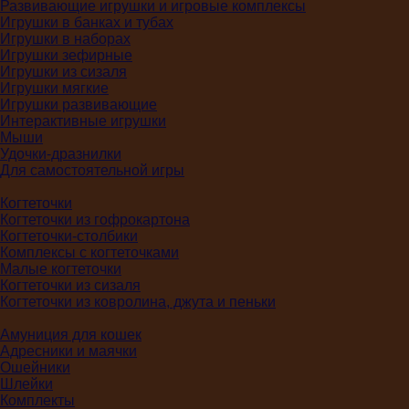
Развивающие игрушки и игровые комплексы
Игрушки в банках и тубах
Игрушки в наборах
Игрушки зефирные
Игрушки из сизаля
Игрушки мягкие
Игрушки развивающие
Интерактивные игрушки
Мыши
Удочки-дразнилки
Для самостоятельной игры
Когтеточки
Когтеточки из гофрокартона
Когтеточки-столбики
Комплексы с когтеточками
Малые когтеточки
Когтеточки из сизаля
Когтеточки из ковролина, джута и пеньки
Амуниция для кошек
Адресники и маячки
Ошейники
Шлейки
Комплекты