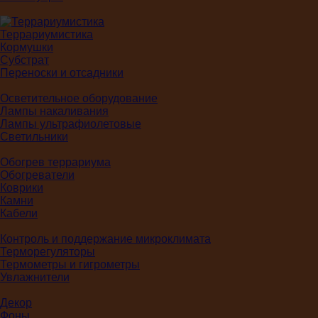
Террариумистика
Кормушки
Субстрат
Переноски и отсадники
Осветительное оборудование
Лампы накаливания
Лампы ультрафиолетовые
Светильники
Обогрев террариума
Обогреватели
Коврики
Камни
Кабели
Контроль и поддержание микроклимата
Терморегуляторы
Термометры и гигрометры
Увлажнители
Декор
Фоны