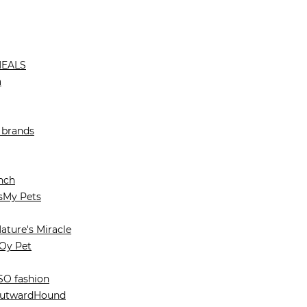
MEALS
a
brands
nch
My Pets
ature's Miracle
y Pet
O fashion
utwardHound