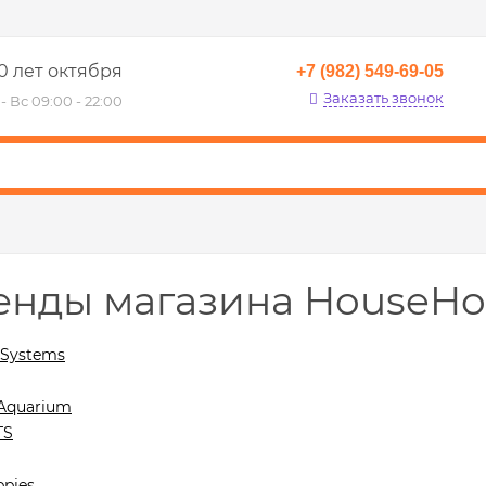
0 лет октября
+7 (982) 549-69-05
Заказать звонок
- Вс 09:00 - 22:00
енды магазина HouseHo
l Systems
Aquarium
TS
ppies