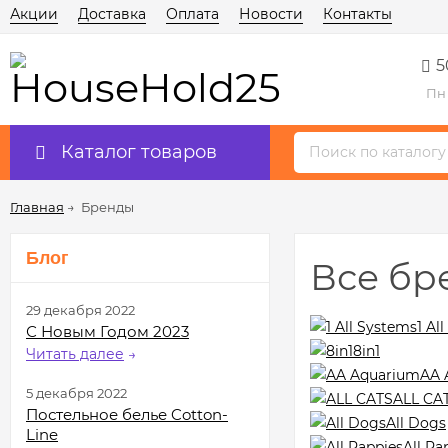
Акции
Доставка
Оплата
Новости
Контакты
5
Пн 
Каталог товаров
Главная
→
Бренды
Блог
Все бр
29 декабря 2022
1 Al
С Новым Годом 2023
8in1
Читать далее
→
AA 
5 декабря 2022
ALL CA
Постельное белье Cotton-
All Dogs
Line
All Pa