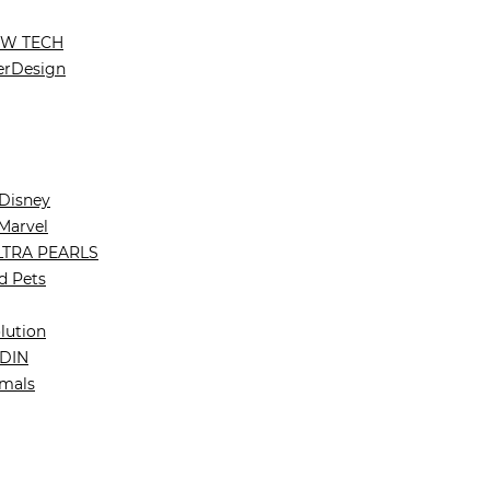
W TECH
erDesign
-Disney
-Marvel
LTRA PEARLS
d Pets
lution
UDIN
imals