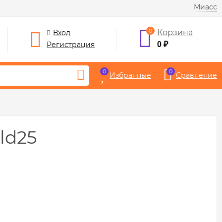
Миасс
0
Корзина
Вход
Регистрация
0
₽
0
0
Избранные
Сравнение
ld25