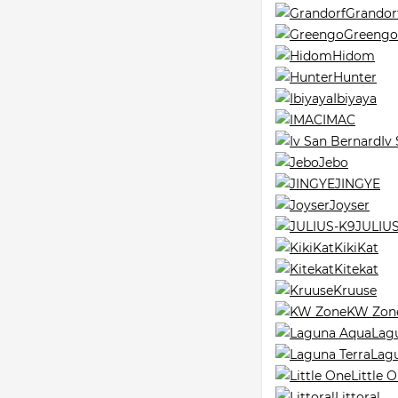
Grandor
Greengo
Hidom
Hunter
Ibiyaya
IMAC
Iv
Jebo
JINGYE
Joyser
JULIU
KikiKat
Kitekat
Kruuse
KW Zon
Lag
Lagu
Little 
Littoral