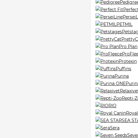
Pedigre
Perfect
Persei
PETMIL
Petsta
PrettyC
Pro Plan
ProFle
Protexin
Puffins
Purina
Puri
Relaxive
Repti-
RIO
Royal
SEA ST
Sera
Seve