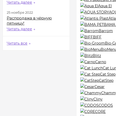
Читать далее
→
Aqua El
AQ
25 ноября 2022
Распродажа в чёрную
Atla
пятницу!
BAMA 
Читать далее
→
Barrom
BIFF
Читать все
→
Bio-
BioMen
Blitz
Carno
Cat Lu
Cat Step
CatStep
Cesar
Chamm
Cliny
CODOS
CORE