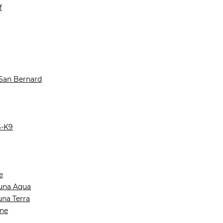
f
 San Bernard
S-K9
e
una Aqua
na Terra
One