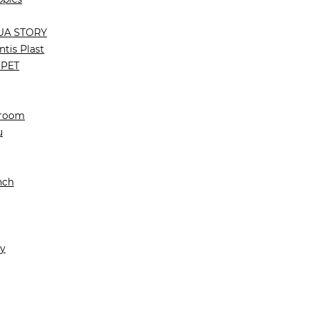
UA STORY
ntis Plast
PET
Groom
u
nch
y