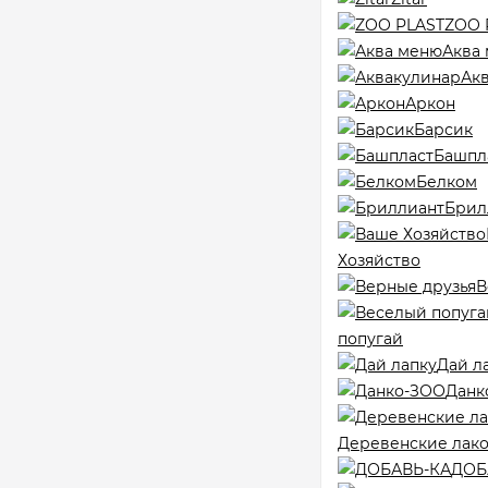
ZOO 
Аква
Ак
Аркон
Барсик
Башпл
Белком
Брил
Хозяйство
В
попугай
Дай л
Данк
Деревенские лак
ДОБ