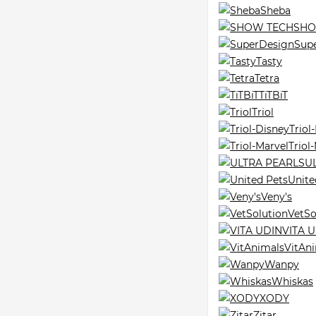
Sheba
SHO
Sup
Tasty
Tetra
TiTBiT
Triol
Triol
Triol
U
Unite
Veny's
VetSo
VITA 
VitAn
Wanpy
Whiskas
XODY
Zitar