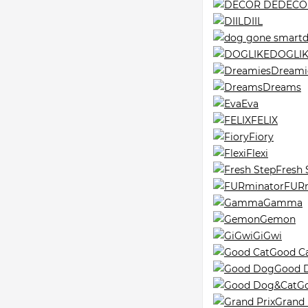
DECO
DIIL
DOGLI
Dreami
Dreams
Eva
FELIX
Fiory
Flexi
Fresh 
FURm
Gamma
Gemon
GiGwi
Good C
Good 
G
Grand 