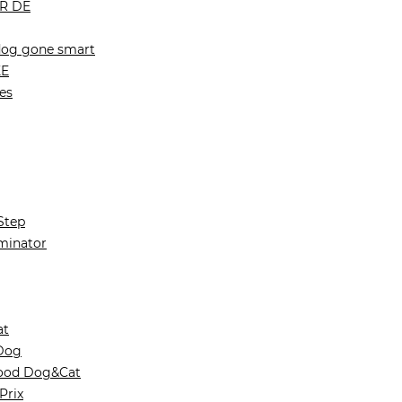
R DE
dog gone smart
KE
es
Step
inator
at
Dog
ood Dog&Cat
Prix