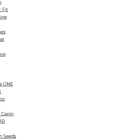
e
 Fit
Line
ges
at
ece
na ONE
t
Zoo
 Canin
AR
n Seeds