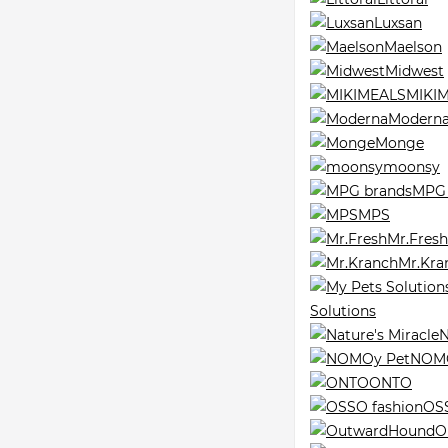
Luxsan
Maelson
Midwest
MIKI
Modern
Monge
moonsy
MPG 
MPS
Mr.Fresh
Mr.Kra
Solutions
N
NOMO
ONTO
OSS
O