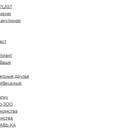
PLAST
 меню
вакулинар
аст
лиант
Ваше
ерные друзья
Веселый
апку
о-ЗОО
омства
АВЬ-КА