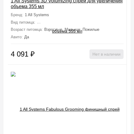
1 All Systems 3D Volumizing спрей для увеличения
объема 355 мл
Бренд:
1 All Systems
Вид питомца:
Собаки (Мелкие, Средние, Крупные, Миниатюрные), 
Возраст питомца:
Взрослые, Малыши, Пожилые
Авито:
Да
4 091
₽
Нет в наличии