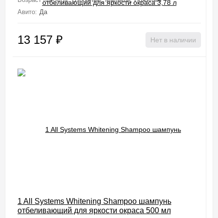
Авито:
Да
13 157
₽
Нет в наличии
1 All Systems Whitening Shampoo шампунь
отбеливающий для яркости окраса 500 мл