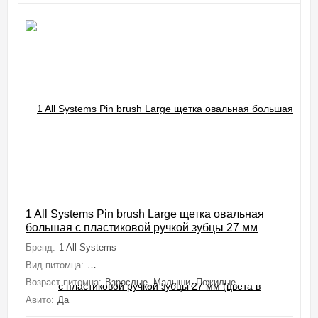
1 All Systems Pin brush Large щетка овальная
большая с пластиковой ручкой зубцы 27 мм
(цвета в ассортименте)
Бренд:
1 All Systems
Вид питомца:
Собаки (Мелкие, Средние, Крупные, Миниатюрные), Ко
Возраст питомца:
Взрослые, Малыши, Пожилые
Авито:
Да