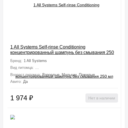
1 All Systems Self-rinse Conditioning
концентрированный шампунь без смывания 250
мл
Бренд:
1 All Systems
Вид питомца:
Собаки (Мелкие, Средние, Крупные, Миниатюрные), 
Возраст питомца:
Взрослые, Малыши, Пожилые
Авито:
Да
1 974
₽
Нет в наличии