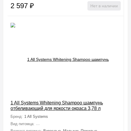
2 597
₽
Нет в наличии
1 All Systems Whitening Shampoo шампунь
отбеливающий для яркости окраса 3,78 л
Бренд:
1 All Systems
Вид питомца:
Собаки (Мелкие, Средние, Крупные, Миниатюрные), 
Возраст питомца:
Взрослые, Малыши, Пожилые