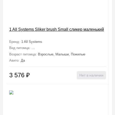
1 All Systems Sliker brush Small сликер маленький
Бренд:
1 All Systems
Вид питомца:
Собаки (Мелкие, Миниатюрные), Кошки (Средние, Круп
Возраст питомца:
Взрослые, Малыши, Пожилые
Авито:
Да
3 576
₽
Нет в наличии