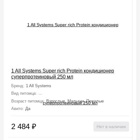
1 All Systems Super rich Protein кондиционер
суперпротеиновый 250 мл
Бренд:
1 All Systems
Вид питомца:
Собаки (Мелкие, Средние, Крупные, Миниатюрные), 
Возраст питомца:
Взрослые, Малыши, Пожилые
Авито:
Да
2 484
₽
Нет в наличии