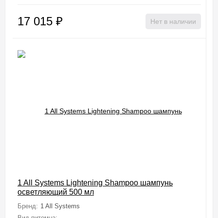
17 015
₽
Нет в наличии
1 All Systems Lightening Shampoo шампунь
осветляющий 500 мл
Бренд:
1 All Systems
Вид питомца:
Собаки (Мелкие, Средние, Крупные, Миниатюрные), 