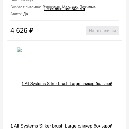
Возраст питомца:
Взрослые, Малыши, Пожилые
Авито:
Да
4 626
₽
Нет в наличии
1 All Systems Sliker brush Large сликер большой