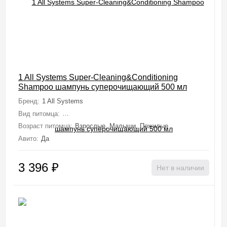
1 All Systems Super-Cleaning&Conditioning
Shampoo шампунь суперочищающий 500 мл
Бренд:
1 All Systems
Вид питомца:
Собаки (Мелкие, Средние, Крупные, Миниатюрные), 
Возраст питомца:
Взрослые, Малыши, Пожилые
Авито:
Да
3 396
₽
Нет в наличии