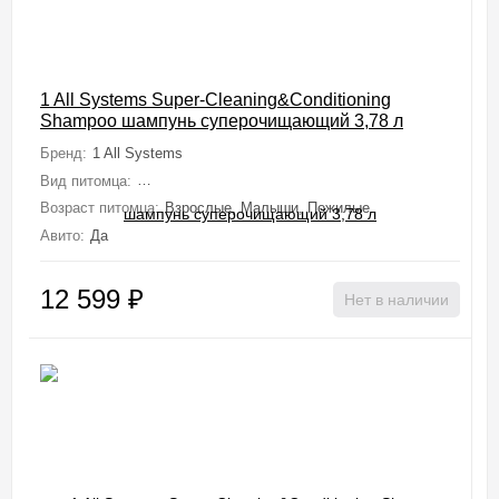
1 All Systems Super-Cleaning&Conditioning
Shampoo шампунь суперочищающий 3,78 л
Бренд:
1 All Systems
Вид питомца:
Собаки (Мелкие, Средние, Крупные, Миниатюрные), 
Возраст питомца:
Взрослые, Малыши, Пожилые
Авито:
Да
12 599
₽
Нет в наличии