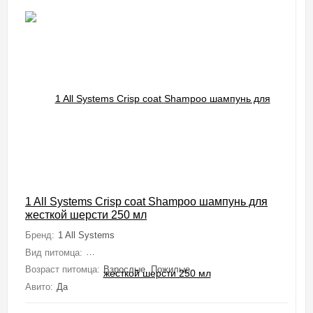
1 All Systems Crisp coat Shampoo шампунь для
жесткой шерсти 250 мл
Бренд:
1 All Systems
Вид питомца:
Собаки (Мелкие, Средние, Крупные, Миниатюрные), 
Возраст питомца:
Взрослые, Пожилые
Авито:
Да