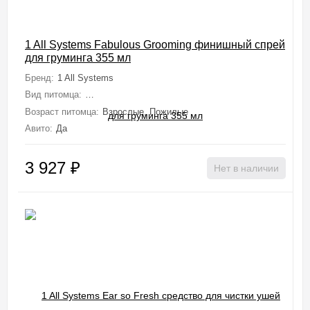
1 All Systems Fabulous Grooming финишный спрей
для груминга 355 мл
Бренд:
1 All Systems
Вид питомца:
Собаки (Мелкие, Средние, Крупные, Миниатюрные), 
Возраст питомца:
Взрослые, Пожилые
Авито:
Да
3 927
₽
Нет в наличии