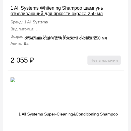
1 All Systems Whitening Shampoo шампунь
отбеливающий для яркости окраса 250 мл
Бренд:
1 All Systems
Вид питомца:
Собаки (Мелкие, Средние, Крупные, Миниатюрные), 
Возраст питомца:
Взрослые, Малыши, Пожилые
Авито:
Да
2 055
₽
Нет в наличии