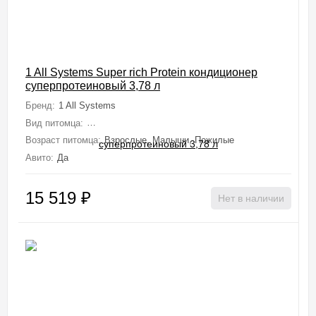
1 All Systems Super rich Protein кондиционер
суперпротеиновый 3,78 л
Бренд:
1 All Systems
Вид питомца:
Собаки (Мелкие, Средние, Крупные, Миниатюрные), 
Возраст питомца:
Взрослые, Малыши, Пожилые
Авито:
Да
15 519
₽
Нет в наличии