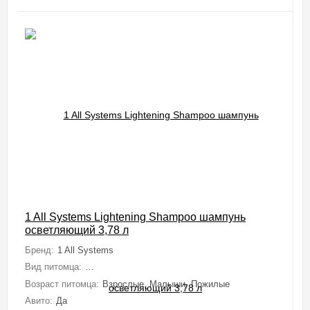
1 All Systems Lightening Shampoo шампунь
осветляющий 3,78 л
Бренд:
1 All Systems
Вид питомца:
Собаки (Мелкие, Средние, Крупные, Миниатюрные), 
Возраст питомца:
Взрослые, Малыши, Пожилые
Авито:
Да