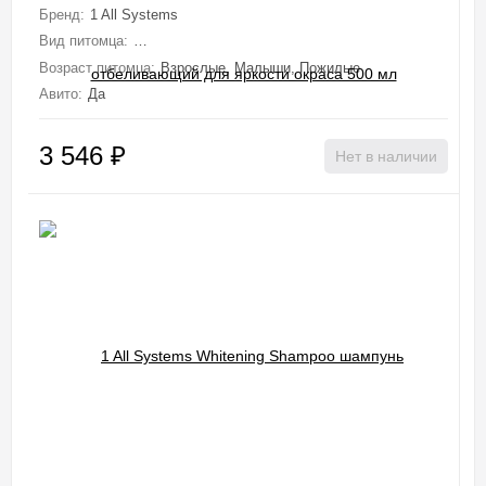
Бренд:
1 All Systems
Вид питомца:
Собаки (Мелкие, Средние, Крупные, Миниатюрные), 
Возраст питомца:
Взрослые, Малыши, Пожилые
Авито:
Да
3 546
₽
Нет в наличии