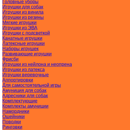
Головные уборы
Игрушки для собак
Игрушки из винила
Игрушки из резины
Мягкие игрушки
Игрушки из ЭВА
Игрушки с подсветкой
Канатные игрушки
Латексные игрушки
Наборы игрушек
Развивающие игрушки
Фрисби
Игрушки из нейлона и неопрена
Игрушки из латекса
Игрушки веревочные
Аппортировки
Для самостоятельной игры
Амуниция для собак
Адресники для собак
Комплектующие
Комплекты амуниции
Намордники
Ошейники
Поводки
Ринговки