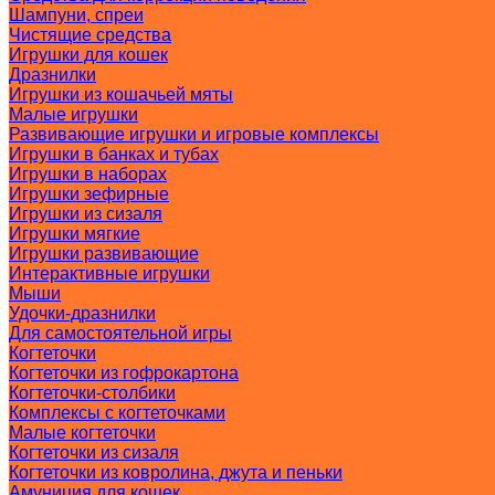
Шампуни, спреи
Чистящие средства
Игрушки для кошек
Дразнилки
Игрушки из кошачьей мяты
Малые игрушки
Развивающие игрушки и игровые комплексы
Игрушки в банках и тубах
Игрушки в наборах
Игрушки зефирные
Игрушки из сизаля
Игрушки мягкие
Игрушки развивающие
Интерактивные игрушки
Мыши
Удочки-дразнилки
Для самостоятельной игры
Когтеточки
Когтеточки из гофрокартона
Когтеточки-столбики
Комплексы с когтеточками
Малые когтеточки
Когтеточки из сизаля
Когтеточки из ковролина, джута и пеньки
Амуниция для кошек