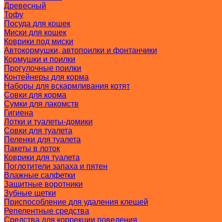
Древесный
Тофу
Посуда для кошек
Миски для кошек
Коврики под миски
Автокормушки, автопоилки и фонтанчики
Кормушки и поилки
Прогулочные поилки
Контейнеры для корма
Наборы для вскармливания котят
Совки для корма
Сумки для лакомств
Гигиена
Лотки и туалеты-домики
Совки для туалета
Пеленки для туалета
Пакеты в лоток
Коврики для туалета
Поглотители запаха и пятен
Влажные салфетки
Защитные воротники
Зубные щетки
Приспособление для удаления клещей
Репелентные средства
Средства для коррекции поведения