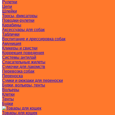
Рулетки
Цепи
Шлейки
Тросы, фиксаторы
Поводки-рулетки
Карабины
Аксессуары для собак
Таблички
Воспитание и дрессировка собак
Амуниция
Кликеры и свистки
Коррекция поведения
Системы антилай
Спасательные жилеты
Сумочки для лакомств
Перевозка собак
Переноска
Сумки и рюкзаки для переноски
Будки, вольеры, тенты
Вольеры
Клетки
Тенты
Будки
Товары для кошек