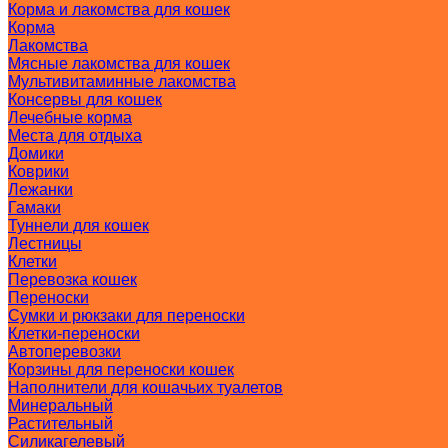
Корма и лакомства для кошек
Корма
Лакомства
Мясные лакомства для кошек
Мультивитаминные лакомства
Консервы для кошек
Лечебные корма
Места для отдыха
Домики
Коврики
Лежанки
Гамаки
Туннели для кошек
Лестницы
Клетки
Перевозка кошек
Переноски
Сумки и рюкзаки для переноски
Клетки-переноски
Автоперевозки
Корзины для переноски кошек
Наполнители для кошачьих туалетов
Минеральный
Растительный
Силикагелевый