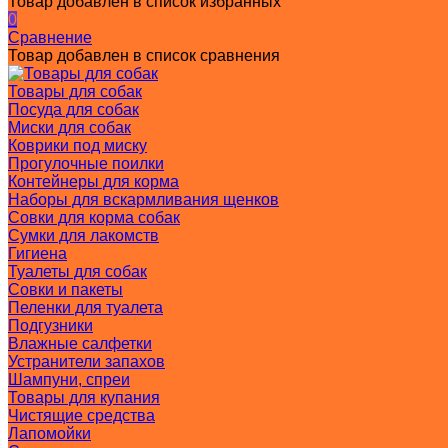
Товар добавлен в список избранных
0
Сравнение
Товар добавлен в список сравнения
Товары для собак
Посуда для собак
Миски для собак
Коврики под миску
Прогулочные поилки
Контейнеры для корма
Наборы для вскармливания щенков
Совки для корма собак
Сумки для лакомств
Гигиена
Туалеты для собак
Совки и пакеты
Пеленки для туалета
Подгузники
Влажные салфетки
Устранители запахов
Шампуни, спреи
Товары для купания
Чистящие средства
Лапомойки