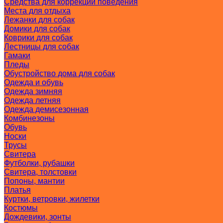
Средства для коррекции поведения
Места для отдыха
Лежанки для собак
Домики для собак
Коврики для собак
Лестницы для собак
Гамаки
Пледы
Обустройство дома для собак
Одежда и обувь
Одежда зимняя
Одежда летняя
Одежда демисезонная
Комбинезоны
Обувь
Носки
Трусы
Свитера
Футболки, рубашки
Свитера, толстовки
Попоны, мантии
Платья
Куртки, ветровки, жилетки
Костюмы
Дождевики, зонты