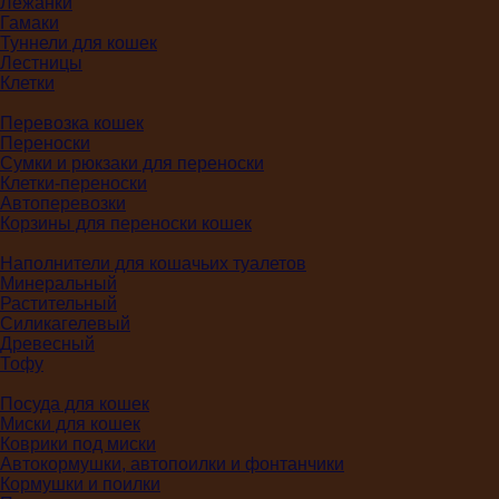
Лежанки
Гамаки
Туннели для кошек
Лестницы
Клетки
Перевозка кошек
Переноски
Сумки и рюкзаки для переноски
Клетки-переноски
Автоперевозки
Корзины для переноски кошек
Наполнители для кошачьих туалетов
Минеральный
Растительный
Силикагелевый
Древесный
Тофу
Посуда для кошек
Миски для кошек
Коврики под миски
Автокормушки, автопоилки и фонтанчики
Кормушки и поилки