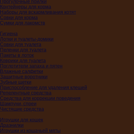
Прогулочные поилки
Контейнеры для корма
Наборы для вскармливания котят
Совки для корма
Сумки для лакомств
Гигиена
Лотки и туалеты-домики
Совки для туалета
Пеленки для туалета
Пакеты в лоток
Коврики для туалета
Поглотители запаха и пятен
Влажные салфетки
Защитные воротники
Зубные щетки
Приспособление для удаления клещей
Репелентные средства
Средства для коррекции поведения
Шампуни, спреи
Чистящие средства
Игрушки для кошек
Дразнилки
Игрушки из кошачьей мяты