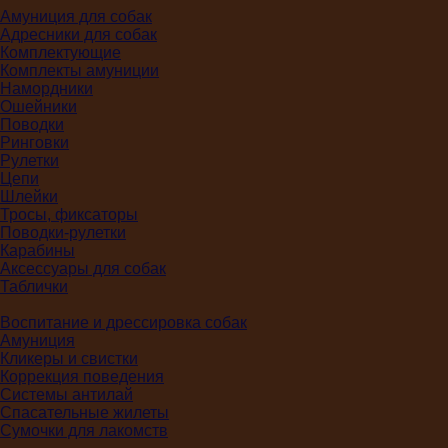
Амуниция для собак
Адресники для собак
Комплектующие
Комплекты амуниции
Намордники
Ошейники
Поводки
Ринговки
Рулетки
Цепи
Шлейки
Тросы, фиксаторы
Поводки-рулетки
Карабины
Аксессуары для собак
Таблички
Воспитание и дрессировка собак
Амуниция
Кликеры и свистки
Коррекция поведения
Системы антилай
Спасательные жилеты
Сумочки для лакомств