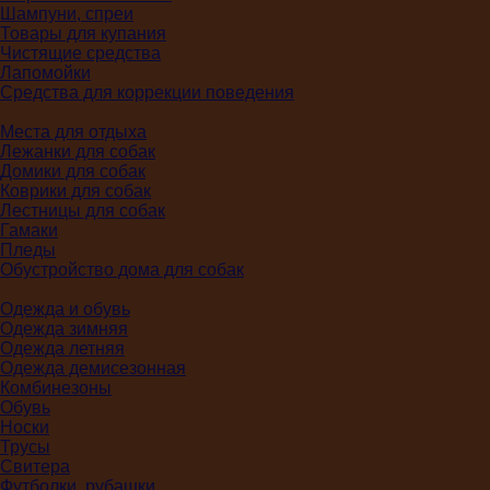
Шампуни, спреи
Товары для купания
Чистящие средства
Лапомойки
Средства для коррекции поведения
Места для отдыха
Лежанки для собак
Домики для собак
Коврики для собак
Лестницы для собак
Гамаки
Пледы
Обустройство дома для собак
Одежда и обувь
Одежда зимняя
Одежда летняя
Одежда демисезонная
Комбинезоны
Обувь
Носки
Трусы
Свитера
Футболки, рубашки