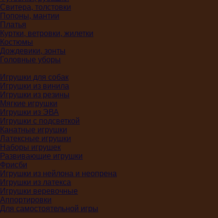
Свитера, толстовки
Попоны, мантии
Платья
Куртки, ветровки, жилетки
Костюмы
Дождевики, зонты
Головные уборы
Игрушки для собак
Игрушки из винила
Игрушки из резины
Мягкие игрушки
Игрушки из ЭВА
Игрушки с подсветкой
Канатные игрушки
Латексные игрушки
Наборы игрушек
Развивающие игрушки
Фрисби
Игрушки из нейлона и неопрена
Игрушки из латекса
Игрушки веревочные
Аппортировки
Для самостоятельной игры