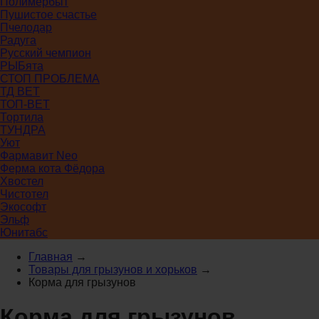
Полимербыт
Пушистое счастье
Пчелодар
Радуга
Русский чемпион
РЫБята
СТОП ПРОБЛЕМА
ТД ВЕТ
ТОП-ВЕТ
Тортила
ТУНДРА
Уют
Фармавит Neo
Ферма кота Фёдора
Хвостел
Чистотел
Экософт
Эльф
Юнитабс
Главная
→
Товары для грызунов и хорьков
→
Корма для грызунов
Корма для грызунов