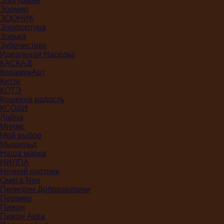
Зоогурман
Зоомир
ЗООНИК
Зоофортуна
Зорька
Зубочистики
Идеальная Наседка
КАСКАД
КерамикАрт
Китти
КОТЭ
Кошкина радость
КСОДИ
Лайна
Мнямс
Мой выбор
Мышильд
Наша марка
НИЛПА
Ночной охотник
Омега Neo
Пелигрин Доброзверики
Перрико
Пижон
Пижон Аква