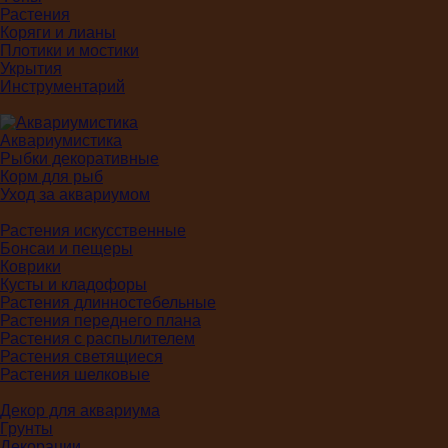
Растения
Коряги и лианы
Плотики и мостики
Укрытия
Инструментарий
Аквариумистика
Рыбки декоративные
Корм для рыб
Уход за аквариумом
Растения искусственные
Бонсаи и пещеры
Коврики
Кусты и кладофоры
Растения длинностебельные
Растения переднего плана
Растения с распылителем
Растения светящиеся
Растения шелковые
Декор для аквариума
Грунты
Декорации