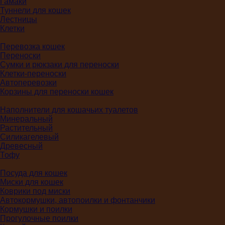
Гамаки
Туннели для кошек
Лестницы
Клетки
Перевозка кошек
Переноски
Сумки и рюкзаки для переноски
Клетки-переноски
Автоперевозки
Корзины для переноски кошек
Наполнители для кошачьих туалетов
Минеральный
Растительный
Силикагелевый
Древесный
Тофу
Посуда для кошек
Миски для кошек
Коврики под миски
Автокормушки, автопоилки и фонтанчики
Кормушки и поилки
Прогулочные поилки