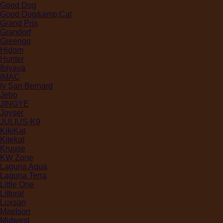
Good Dog
Good Dog&amp;Cat
Grand Prix
Grandorf
Greengo
Hidom
Hunter
Ibiyaya
IMAC
Iv San Bernard
Jebo
JINGYE
Joyser
JULIUS-K9
KikiKat
Kitekat
Kruuse
KW Zone
Laguna Aqua
Laguna Terra
Little One
Littoral
Luxsan
Maelson
Midwest