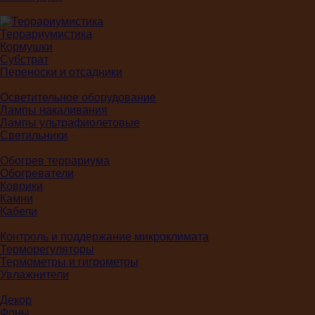
Террариумистика
Кормушки
Субстрат
Переноски и отсадники
Осветительное оборудование
Лампы накаливания
Лампы ультрафиолетовые
Светильники
Обогрев террариума
Обогреватели
Коврики
Камни
Кабели
Контроль и поддержание микроклимата
Терморегуляторы
Термометры и гигрометры
Увлажнители
Декор
Фоны