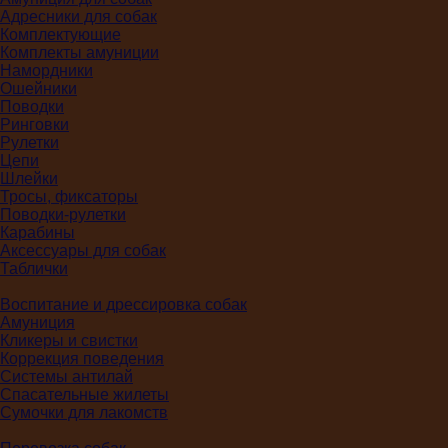
Адресники для собак
Комплектующие
Комплекты амуниции
Намордники
Ошейники
Поводки
Ринговки
Рулетки
Цепи
Шлейки
Тросы, фиксаторы
Поводки-рулетки
Карабины
Аксессуары для собак
Таблички
Воспитание и дрессировка собак
Амуниция
Кликеры и свистки
Коррекция поведения
Системы антилай
Спасательные жилеты
Сумочки для лакомств