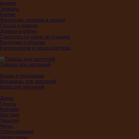
Качели
Зеркала
Клетки
Жёрдочки, лесенки и качели
Гнезда и домики
Домики в клетку
Средства по уходу за птицами
Ванночки и купалки
Наполнители и песок для птиц
Товары для рептилий
Корма и подкормки
Витамины для рептилий
Корм для рептилий
Декор
Грунты
Коврики
Мостики
Укрытия
Фоны
Оборудование
Аксессуары