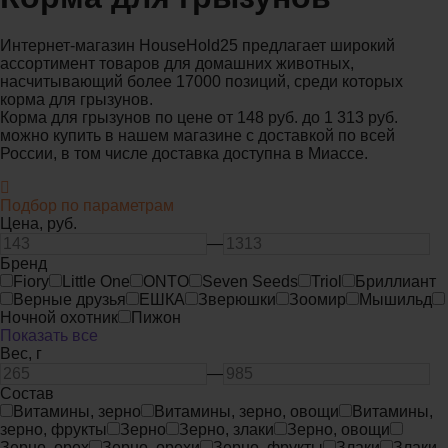
Интернет-магазин HouseHold25 предлагает широкий
ассортимент товаров для домашних животных,
насчитывающий более 17000 позиций, среди которых
корма для грызунов.
Корма для грызунов по цене от 148 руб. до 1 313 руб.
можно купить в нашем магазине с доставкой по всей
России, в том числе доставка доступна в Миассе.
Подбор по параметрам
Цена,
руб.
—
Бренд
Fiory
Little One
ONTO
Seven Seeds
Triol
Бриллиант
Верные друзья
ЕШКА
Зверюшки
Зоомир
Мышильд
Ночной охотник
Пижон
Показать все
Вес,
г
—
Состав
Витамины, зерно
Витамины, зерно, овощи
Витамины,
зерно, фрукты
Зерно
Зерно, злаки
Зерно, овощи
Зерно, орех
Зерно, орехи
Зерно, фрукты
Злаки
Злаки,