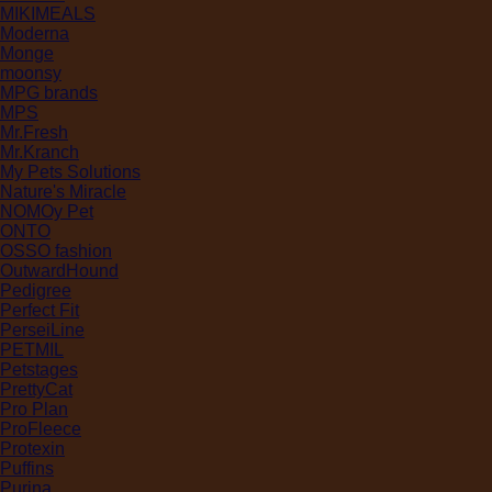
MIKIMEALS
Moderna
Monge
moonsy
MPG brands
MPS
Mr.Fresh
Mr.Kranch
My Pets Solutions
Nature's Miracle
NOMOy Pet
ONTO
OSSO fashion
OutwardHound
Pedigree
Perfect Fit
PerseiLine
PETMIL
Petstages
PrettyCat
Pro Plan
ProFleece
Protexin
Puffins
Purina