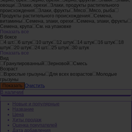
овощи
Злаки, орехи
Злаки, продукты растительного
происхождения
Злаки, фрукты
Мясо
Мясо, рыба
Продукты растительного происхождения
Семена,
витамины
Семена, злаки, орехи
Семена, злаки, фрукты
Семена, крупа
См. на упаковке
Показать все
В боксе
4 шт.
6 штук
10 штук
12 штук
14 штук
16 штук
18
штук
20 штук
24 шт.
25 штук
30 штук
Показать все
Вид
Гранулированный
Зерновой
Смесь
Возраст
Взрослые грызуны
Для всех возрастов
Молодые
грызуны
Очистить
В наличии
Новые и популярные
Название
Цена
Хиты продаж
Оценка покупателей
Дата добавления