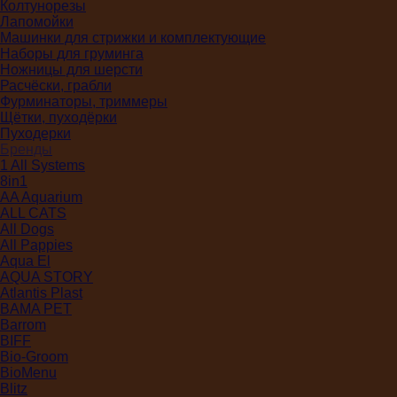
Колтунорезы
Лапомойки
Машинки для стрижки и комплектующие
Наборы для груминга
Ножницы для шерсти
Расчёски, грабли
Фурминаторы, триммеры
Щётки, пуходёрки
Пуходерки
Бренды
1 All Systems
8in1
AA Aquarium
ALL CATS
All Dogs
All Pappies
Aqua El
AQUA STORY
Atlantis Plast
BAMA PET
Barrom
BIFF
Bio-Groom
BioMenu
Blitz