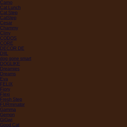
Carno
Cat Lunch
Cat Step
CatStep
Cesar
Chammy
Cliny
CODOS
CORE
DECOR DE
DIIL
dog gone smart
DOGLIKE
Dreamies
Dreams
Eva
FELIX
Fiory
Flexi
Fresh Step
FURminator
Gamma
Gemon
GiGwi
Good Cat