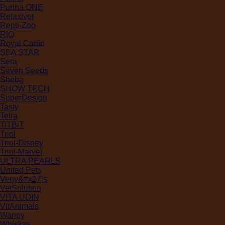
Purina ONE
Relaxivet
Repti-Zoo
RIO
Royal Canin
SEA STAR
Sera
Seven Seeds
Sheba
SHOW TECH
SuperDesign
Tasty
Tetra
TiTBiT
Triol
Triol-Disney
Triol-Marvel
ULTRA PEARLS
United Pets
Veny&#x27;s
VetSolution
VITA UDIN
VitAnimals
Wanpy
Whiskas