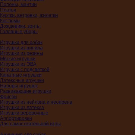
Попоны, мантии
Платья
Куртки, ветровки, жилетки
Костюмы
Дождевики, зонты
Головные уборы
Игрушки для собак
Игрушки из винила
Игрушки из резины
Мягкие игрушки
Игрушки из ЭВА
Игрушки с подсветкой
Канатные игрушки
Латексные игрушки
Наборы игрушек
Развивающие игрушки
Фрисби
Игрушки из нейлона и неопрена
Игрушки из латекса
Игрушки веревочные
Аппортировки
Для самостоятельной игры
Амуниция для собак