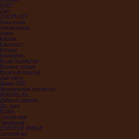
XODY
Zitar
ZOO PLAST
Аква меню
Аквакулинар
Аркон
Барсик
Башпласт
Белком
Бриллиант
Ваше Хозяйство
Верные друзья
Веселый попугай
Дай лапку
Данко-ЗОО
Деревенские лакомства
ДОБАВЬ-КА
Добрый селянин
Дог ланч
ЕШКА
Зверьё моё
Зверюшки
ЗОЛОТОЙ АМБАР
Золотой кот