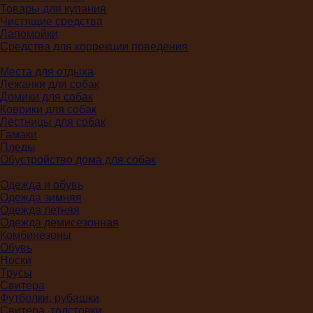
Товары для купания
Чистящие средства
Лапомойки
Средства для коррекции поведения
Места для отдыха
Лежанки для собак
Домики для собак
Коврики для собак
Лестницы для собак
Гамаки
Пледы
Обустройство дома для собак
Одежда и обувь
Одежда зимняя
Одежда летняя
Одежда демисезонная
Комбинезоны
Обувь
Носки
Трусы
Свитера
Футболки, рубашки
Свитера, толстовки