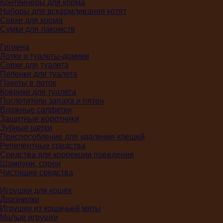
Контейнеры для корма
Наборы для вскармливания котят
Совки для корма
Сумки для лакомств
Гигиена
Лотки и туалеты-домики
Совки для туалета
Пеленки для туалета
Пакеты в лоток
Коврики для туалета
Поглотители запаха и пятен
Влажные салфетки
Защитные воротники
Зубные щетки
Приспособление для удаления клещей
Репелентные средства
Средства для коррекции поведения
Шампуни, спреи
Чистящие средства
Игрушки для кошек
Дразнилки
Игрушки из кошачьей мяты
Малые игрушки