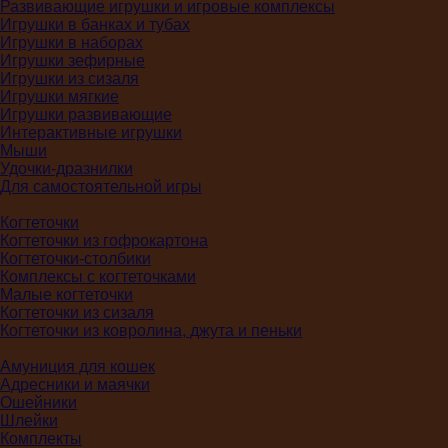
Развивающие игрушки и игровые комплексы
Игрушки в банках и тубах
Игрушки в наборах
Игрушки зефирные
Игрушки из сизаля
Игрушки мягкие
Игрушки развивающие
Интерактивные игрушки
Мыши
Удочки-дразнилки
Для самостоятельной игры
Когтеточки
Когтеточки из гофрокартона
Когтеточки-столбики
Комплексы с когтеточками
Малые когтеточки
Когтеточки из сизаля
Когтеточки из ковролина, джута и пеньки
Амуниция для кошек
Адресники и маячки
Ошейники
Шлейки
Комплекты