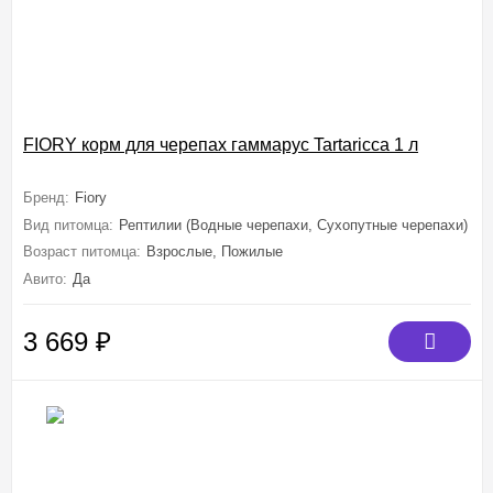
FIORY корм для черепах гаммарус Tartaricca 1 л
Бренд:
Fiory
Вид питомца:
Рептилии (Водные черепахи, Сухопутные черепахи)
Возраст питомца:
Взрослые, Пожилые
Авито:
Да
3 669
₽