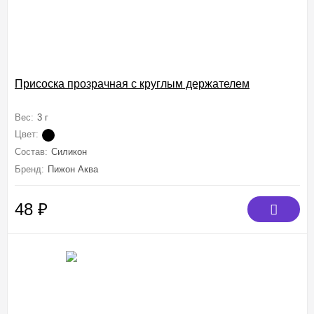
Присоска прозрачная с круглым держателем
Вес:
3 г
Цвет:
Состав:
Силикон
Бренд:
Пижон Аква
48
₽