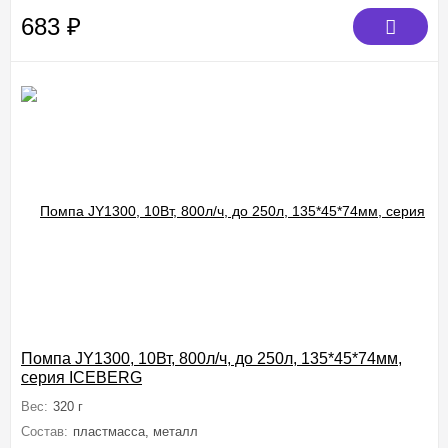
683
₽
Помпа JY1300, 10Вт, 800л/ч, до 250л, 135*45*74мм,
серия ICEBERG
Вес:
320 г
Состав:
пластмасса, металл