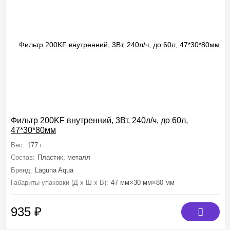
Фильтр 200KF внутренний, 3Вт, 240л/ч, до 60л,
47*30*80мм
Вес:
177 г
Состав:
Пластик, металл
Бренд:
Laguna Aqua
Габариты упаковки (Д х Ш х В):
47 мм×30 мм×80 мм
935
₽