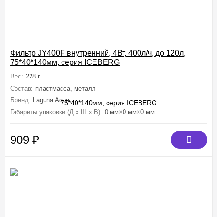
Фильтр JY400F внутренний, 4Вт, 400л/ч, до 120л,
75*40*140мм, серия ICEBERG
Вес:
228 г
Состав:
пластмасса, металл
Бренд:
Laguna Aqua
Габариты упаковки (Д х Ш х В):
0 мм×0 мм×0 мм
909
₽