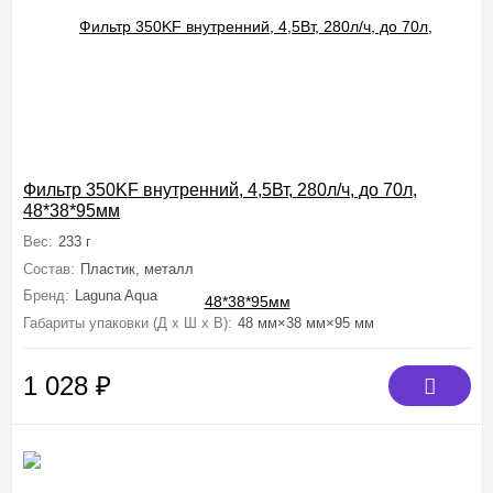
Фильтр 350KF внутренний, 4,5Вт, 280л/ч, до 70л,
48*38*95мм
Вес:
233 г
Состав:
Пластик, металл
Бренд:
Laguna Aqua
Габариты упаковки (Д х Ш х В):
48 мм×38 мм×95 мм
1 028
₽