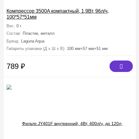
Компрессор 3500A компактный, 1,9Вт, 96л/ч,
100*57*51мм
Вес:
0 г
Состав:
Пластик, металл
Бренд:
Laguna Aqua
Габариты упаковки (Д х Ш х В):
100 мм×57 мм×51 мм
789
₽