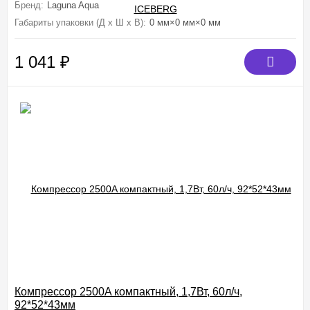
Бренд:
Laguna Aqua
Габариты упаковки (Д х Ш х В):
0 мм×0 мм×0 мм
1 041
₽
Компрессор 2500A компактный, 1,7Вт, 60л/ч,
92*52*43мм