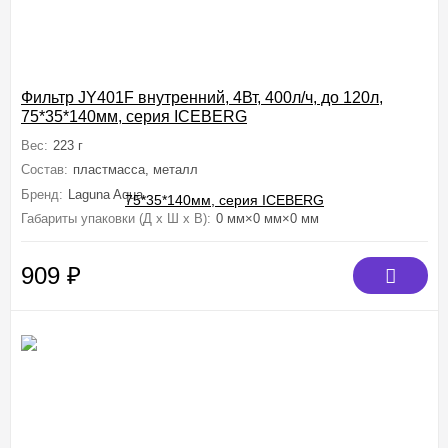
Фильтр JY401F внутренний, 4Вт, 400л/ч, до 120л,
75*35*140мм, серия ICEBERG
Вес:
223 г
Состав:
пластмасса, металл
Бренд:
Laguna Aqua
Габариты упаковки (Д х Ш х В):
0 мм×0 мм×0 мм
909
₽