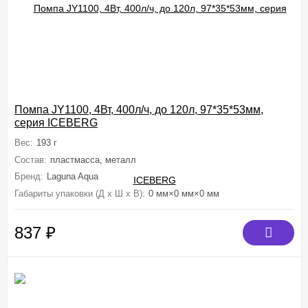
Помпа JY1100, 4Вт, 400л/ч, до 120л, 97*35*53мм,
серия ICEBERG
Вес:
193 г
Состав:
пластмасса, металл
Бренд:
Laguna Aqua
Габариты упаковки (Д х Ш х В):
0 мм×0 мм×0 мм
837
₽