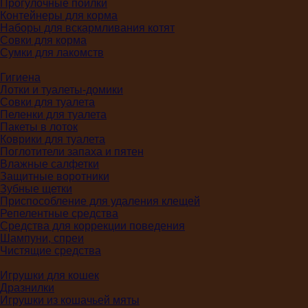
Прогулочные поилки
Контейнеры для корма
Наборы для вскармливания котят
Совки для корма
Сумки для лакомств
Гигиена
Лотки и туалеты-домики
Совки для туалета
Пеленки для туалета
Пакеты в лоток
Коврики для туалета
Поглотители запаха и пятен
Влажные салфетки
Защитные воротники
Зубные щетки
Приспособление для удаления клещей
Репелентные средства
Средства для коррекции поведения
Шампуни, спреи
Чистящие средства
Игрушки для кошек
Дразнилки
Игрушки из кошачьей мяты