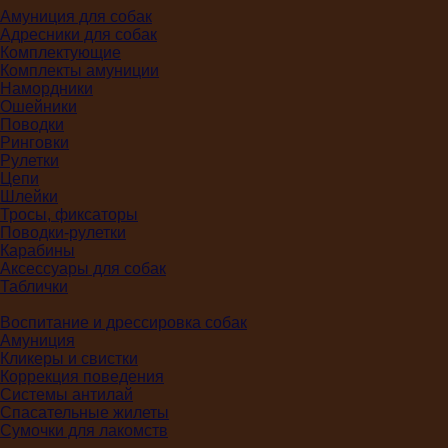
Амуниция для собак
Адресники для собак
Комплектующие
Комплекты амуниции
Намордники
Ошейники
Поводки
Ринговки
Рулетки
Цепи
Шлейки
Тросы, фиксаторы
Поводки-рулетки
Карабины
Аксессуары для собак
Таблички
Воспитание и дрессировка собак
Амуниция
Кликеры и свистки
Коррекция поведения
Системы антилай
Спасательные жилеты
Сумочки для лакомств