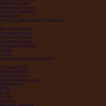
Шампуни, спреи
Товары для купания
Чистящие средства
Лапомойки
Средства для коррекции поведения
Места для отдыха
Лежанки для собак
Домики для собак
Коврики для собак
Лестницы для собак
Гамаки
Пледы
Обустройство дома для собак
Одежда и обувь
Одежда зимняя
Одежда летняя
Одежда демисезонная
Комбинезоны
Обувь
Носки
Трусы
Свитера
Футболки, рубашки