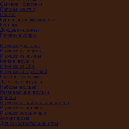
Свитера, толстовки
Попоны, мантии
Платья
Куртки, ветровки, жилетки
Костюмы
Дождевики, зонты
Головные уборы
Игрушки для собак
Игрушки из винила
Игрушки из резины
Мягкие игрушки
Игрушки из ЭВА
Игрушки с подсветкой
Канатные игрушки
Латексные игрушки
Наборы игрушек
Развивающие игрушки
Фрисби
Игрушки из нейлона и неопрена
Игрушки из латекса
Игрушки веревочные
Аппортировки
Для самостоятельной игры