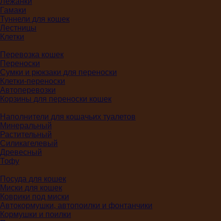
Лежанки
Гамаки
Туннели для кошек
Лестницы
Клетки
Перевозка кошек
Переноски
Сумки и рюкзаки для переноски
Клетки-переноски
Автоперевозки
Корзины для переноски кошек
Наполнители для кошачьих туалетов
Минеральный
Растительный
Силикагелевый
Древесный
Тофу
Посуда для кошек
Миски для кошек
Коврики под миски
Автокормушки, автопоилки и фонтанчики
Кормушки и поилки