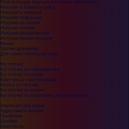
Развивающие игрушки и игровые комплексы
Игрушки в банках и тубах
Игрушки в наборах
Игрушки зефирные
Игрушки из сизаля
Игрушки мягкие
Игрушки развивающие
Интерактивные игрушки
Мыши
Удочки-дразнилки
Для самостоятельной игры
Когтеточки
Когтеточки из гофрокартона
Когтеточки-столбики
Комплексы с когтеточками
Малые когтеточки
Когтеточки из сизаля
Когтеточки из ковролина, джута и пеньки
Амуниция для кошек
Адресники и маячки
Ошейники
Шлейки
Комплекты