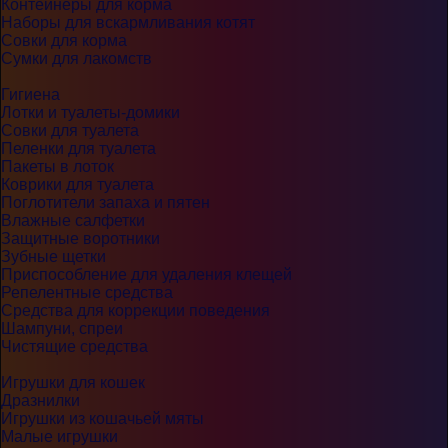
Контейнеры для корма
Наборы для вскармливания котят
Совки для корма
Сумки для лакомств
Гигиена
Лотки и туалеты-домики
Совки для туалета
Пеленки для туалета
Пакеты в лоток
Коврики для туалета
Поглотители запаха и пятен
Влажные салфетки
Защитные воротники
Зубные щетки
Приспособление для удаления клещей
Репелентные средства
Средства для коррекции поведения
Шампуни, спреи
Чистящие средства
Игрушки для кошек
Дразнилки
Игрушки из кошачьей мяты
Малые игрушки