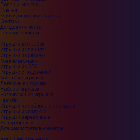
Попоны, мантии
Платья
Куртки, ветровки, жилетки
Костюмы
Дождевики, зонты
Головные уборы
Игрушки для собак
Игрушки из винила
Игрушки из резины
Мягкие игрушки
Игрушки из ЭВА
Игрушки с подсветкой
Канатные игрушки
Латексные игрушки
Наборы игрушек
Развивающие игрушки
Фрисби
Игрушки из нейлона и неопрена
Игрушки из латекса
Игрушки веревочные
Аппортировки
Для самостоятельной игры
Амуниция для собак