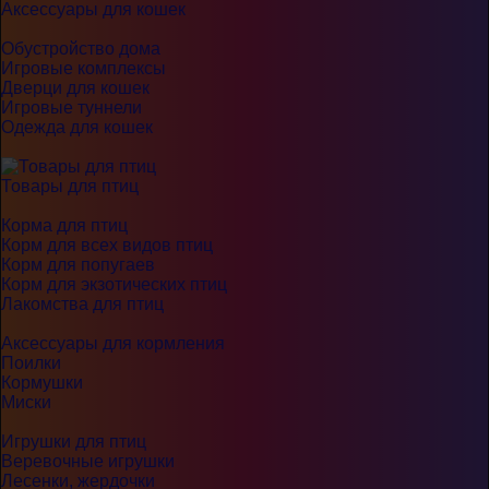
Аксессуары для кошек
Обустройство дома
Игровые комплексы
Дверци для кошек
Игровые туннели
Одежда для кошек
Товары для птиц
Корма для птиц
Корм для всех видов птиц
Корм для попугаев
Корм для экзотических птиц
Лакомства для птиц
Аксессуары для кормления
Поилки
Кормушки
Миски
Игрушки для птиц
Веревочные игрушки
Лесенки, жердочки