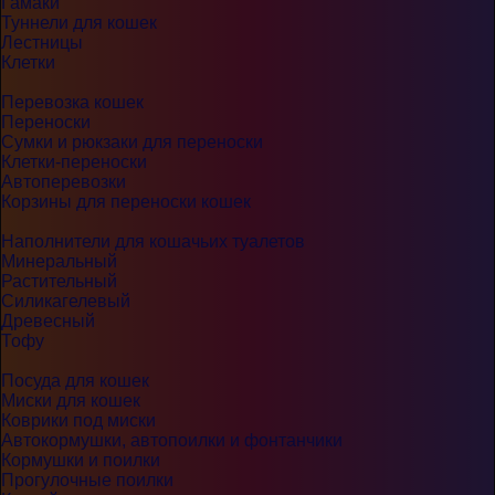
Гамаки
Туннели для кошек
Лестницы
Клетки
Перевозка кошек
Переноски
Сумки и рюкзаки для переноски
Клетки-переноски
Автоперевозки
Корзины для переноски кошек
Наполнители для кошачьих туалетов
Минеральный
Растительный
Силикагелевый
Древесный
Тофу
Посуда для кошек
Миски для кошек
Коврики под миски
Автокормушки, автопоилки и фонтанчики
Кормушки и поилки
Прогулочные поилки