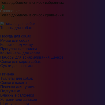
Товар добавлен в список избранных
0
Сравнение
Товар добавлен в список сравнения
Товары для собак
Посуда для собак
Миски для собак
Коврики под миску
Прогулочные поилки
Контейнеры для корма
Наборы для вскармливания щенков
Совки для корма собак
Сумки для лакомств
Гигиена
Туалеты для собак
Совки и пакеты
Пеленки для туалета
Подгузники
Влажные салфетки
Устранители запахов
Шампуни, спреи