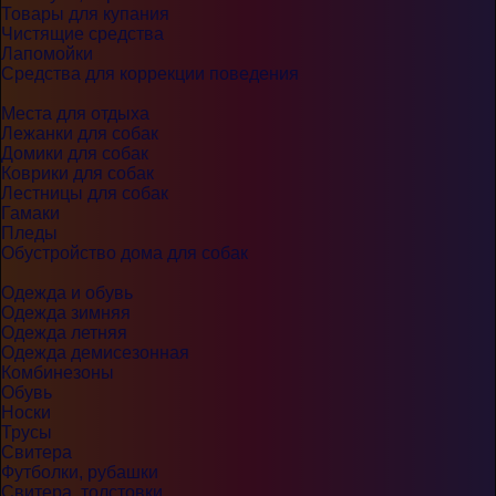
Товары для купания
Чистящие средства
Лапомойки
Средства для коррекции поведения
Места для отдыха
Лежанки для собак
Домики для собак
Коврики для собак
Лестницы для собак
Гамаки
Пледы
Обустройство дома для собак
Одежда и обувь
Одежда зимняя
Одежда летняя
Одежда демисезонная
Комбинезоны
Обувь
Носки
Трусы
Свитера
Футболки, рубашки
Свитера, толстовки