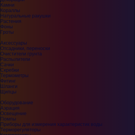
Камни
Кораллы
Натуральные ракушки
Растения
Фоны
Гроты
Аксессуары
Отсадники, переноски
Очистители грунта
Распылители
Сачки
Скребки
Термометры
Фитинг
Шланги
Щипцы
Оборудование
Аэрация
Освещение
Помпы
Приборы для измерения характеристик воды
Терморегуляторы