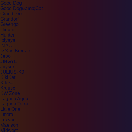
Good Dog
Good Dog&amp;Cat
Grand Prix
Grandorf
Greengo
Hidom
Hunter
Ibiyaya
IMAC
Iv San Bernard
Jebo
JINGYE
Joyser
JULIUS-K9
KikiKat
Kitekat
Kruuse
KW Zone
Laguna Aqua
Laguna Terra
Little One
Littoral
Luxsan
Maelson
Midwest