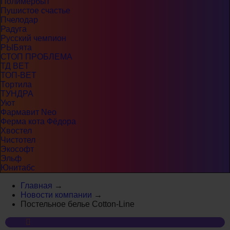
Полимербыт
Пушистое счастье
Пчелодар
Радуга
Русский чемпион
РЫБята
СТОП ПРОБЛЕМА
ТД ВЕТ
ТОП-ВЕТ
Тортила
ТУНДРА
Уют
Фармавит Neo
Ферма кота Фёдора
Хвостел
Чистотел
Экософт
Эльф
Юнитабс
Главная
→
Новости компании
→
Постельное белье Cotton-Line
Блог