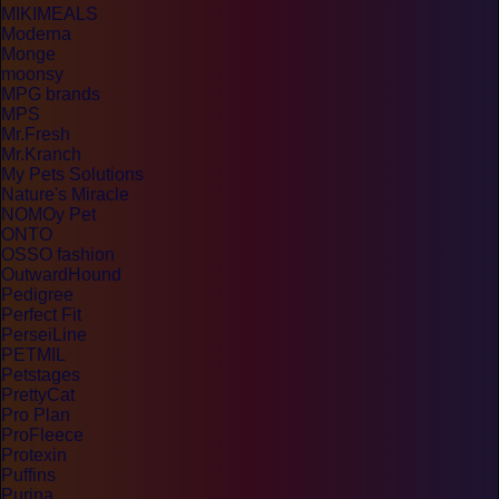
MIKIMEALS
Moderna
Monge
moonsy
MPG brands
MPS
Mr.Fresh
Mr.Kranch
My Pets Solutions
Nature's Miracle
NOMOy Pet
ONTO
OSSO fashion
OutwardHound
Pedigree
Perfect Fit
PerseiLine
PETMIL
Petstages
PrettyCat
Pro Plan
ProFleece
Protexin
Puffins
Purina