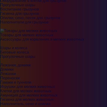
Оборудование в клетки для грызунов
Прогулочные шары
Воспитание грызунов
Гигиена для грызунов
Опилки, сено, песок для грызунов
Наполнители для грызунов
Товары для мелких животных
Аксессуары для кормления я мелких животных
Шары и колеса
Беговые колеса
Прогулочные шары
Лежанки, домики
Домики
Лежанки
Переноски
Гамаки и туннели
Игрушки для мелких животных
Клетки для мелких животных
Амуниция для мелких животных
Гигиена для мелких животных
Наполнитель, сено и опилки