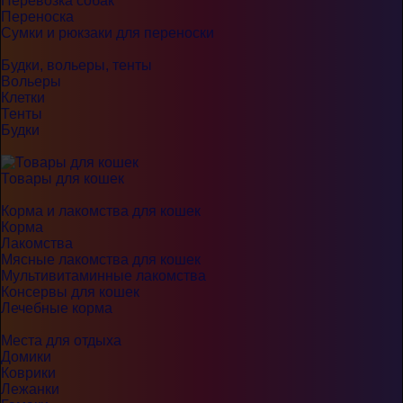
Перевозка собак
Переноска
Сумки и рюкзаки для переноски
Будки, вольеры, тенты
Вольеры
Клетки
Тенты
Будки
Товары для кошек
Корма и лакомства для кошек
Корма
Лакомства
Мясные лакомства для кошек
Мультивитаминные лакомства
Консервы для кошек
Лечебные корма
Места для отдыха
Домики
Коврики
Лежанки