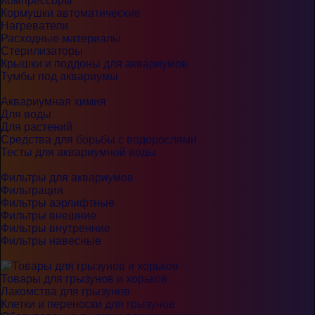
Компрессоры
Кормушки автоматические
Нагреватели
Расходные материалы
Стерилизаторы
Крышки и поддоны для аквариумов
Тумбы под аквариумы
Аквариумная химия
Для воды
Для растений
Средства для борьбы с водорослями
Тесты для аквариумной воды
Фильтры для аквариумов
Фильтрация
Фильтры аэрлифтные
Фильтры внешние
Фильтры внутренние
Фильтры навесные
Товары для грызунов и хорьков
Лакомства для грызунов
Клетки и переноски для грызунов