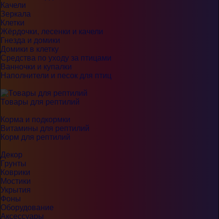
Качели
Зеркала
Клетки
Жёрдочки, лесенки и качели
Гнезда и домики
Домики в клетку
Средства по уходу за птицами
Ванночки и купалки
Наполнители и песок для птиц
Товары для рептилий
Корма и подкормки
Витамины для рептилий
Корм для рептилий
Декор
Грунты
Коврики
Мостики
Укрытия
Фоны
Оборудование
Аксессуары