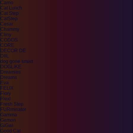
Carno
Cat Lunch
Cat Step
CatStep
Cesar
Chammy
Cliny
CODOS
CORE
DECOR DE
DIIL
dog gone smart
DOGLIKE
Dreamies
Dreams
Eva
FELIX
Fiory
Flexi
Fresh Step
FURminator
Gamma
Gemon
GiGwi
Good Cat