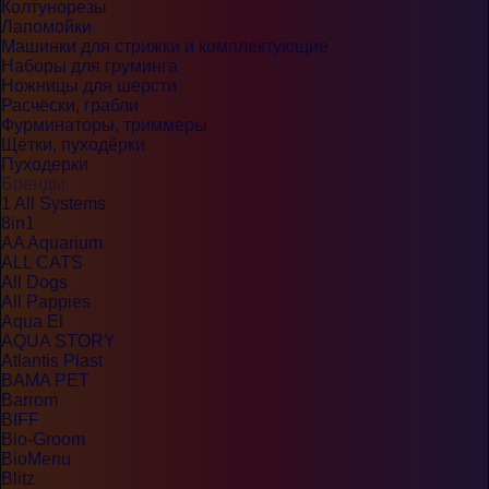
Колтунорезы
Лапомойки
Машинки для стрижки и комплектующие
Наборы для груминга
Ножницы для шерсти
Расчёски, грабли
Фурминаторы, триммеры
Щётки, пуходёрки
Пуходерки
Бренды
1 All Systems
8in1
AA Aquarium
ALL CATS
All Dogs
All Pappies
Aqua El
AQUA STORY
Atlantis Plast
BAMA PET
Barrom
BIFF
Bio-Groom
BioMenu
Blitz