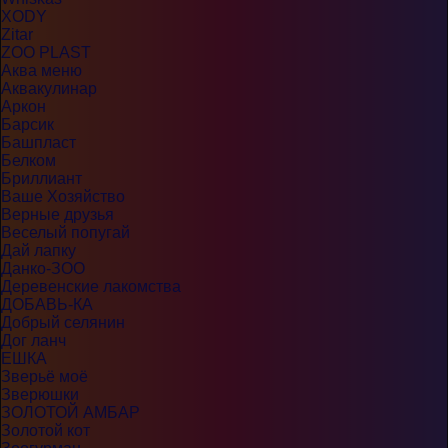
XODY
Zitar
ZOO PLAST
Аква меню
Аквакулинар
Аркон
Барсик
Башпласт
Белком
Бриллиант
Ваше Хозяйство
Верные друзья
Веселый попугай
Дай лапку
Данко-ЗОО
Деревенские лакомства
ДОБАВЬ-КА
Добрый селянин
Дог ланч
ЕШКА
Зверьё моё
Зверюшки
ЗОЛОТОЙ АМБАР
Золотой кот