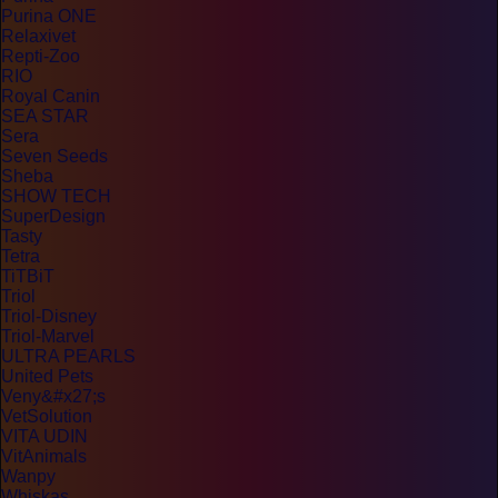
Purina ONE
Relaxivet
Repti-Zoo
RIO
Royal Canin
SEA STAR
Sera
Seven Seeds
Sheba
SHOW TECH
SuperDesign
Tasty
Tetra
TiTBiT
Triol
Triol-Disney
Triol-Marvel
ULTRA PEARLS
United Pets
Veny&#x27;s
VetSolution
VITA UDIN
VitAnimals
Wanpy
Whiskas