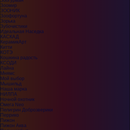
Зоогурман
Зоомир
ЗООНИК
Зоофортуна
Зорька
Зубочистики
Идеальная Наседка
КАСКАД
КерамикАрт
Китти
КОТЭ
Кошкина радость
КСОДИ
Лайна
Мнямс
Мой выбор
Мышильд
Наша марка
НИЛПА
Ночной охотник
Омега Neo
Пелигрин Доброзверики
Перрико
Пижон
Пижон Аква