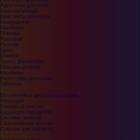
Адресники для собак
Комплектующие
Комплекты амуниции
Намордники
Ошейники
Поводки
Ринговки
Рулетки
Цепи
Шлейки
Тросы, фиксаторы
Поводки-рулетки
Карабины
Аксессуары для собак
Таблички
Воспитание и дрессировка собак
Амуниция
Кликеры и свистки
Коррекция поведения
Системы антилай
Спасательные жилеты
Сумочки для лакомств