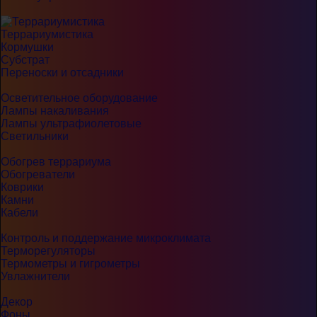
Террариумистика
Кормушки
Субстрат
Переноски и отсадники
Осветительное оборудование
Лампы накаливания
Лампы ультрафиолетовые
Светильники
Обогрев террариума
Обогреватели
Коврики
Камни
Кабели
Контроль и поддержание микроклимата
Терморегуляторы
Термометры и гигрометры
Увлажнители
Декор
Фоны