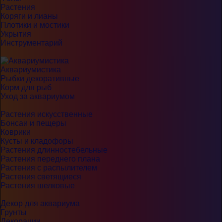
Растения
Коряги и лианы
Плотики и мостики
Укрытия
Инструментарий
Аквариумистика
Рыбки декоративные
Корм для рыб
Уход за аквариумом
Растения искусственные
Бонсаи и пещеры
Коврики
Кусты и кладофоры
Растения длинностебельные
Растения переднего плана
Растения с распылителем
Растения светящиеся
Растения шелковые
Декор для аквариума
Грунты
Декорации