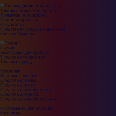
Товары для животноводства
Премиксы, комбикорма
Поилки и кормушки
Инкубаторы
Средства по уходу за животными
Клетки и брудеры
Груминг
Аксессуары для груминга
Средства от паразитов
Товары по уходу
Косметика
Влажные салфетки
Средства для глаз
Средства для лап
Средства для полости рта
Средства для ушей
Средства для шерсти и кожи
Инструменты для груминга
Когтерезы