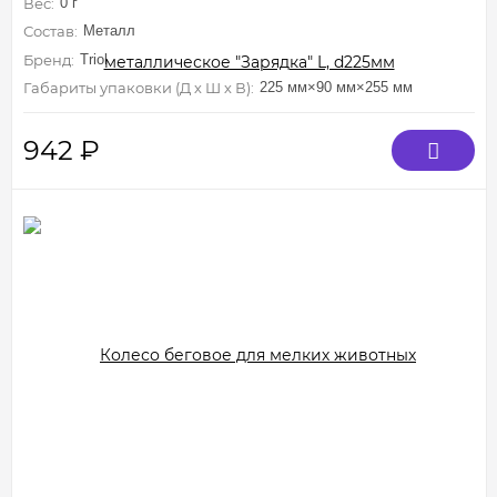
Вес:
0 г
Состав:
Металл
Бренд:
Triol
Габариты упаковки (Д х Ш х В):
225 мм×90 мм×255 мм
942
₽