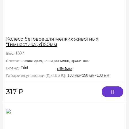
Колесо беговое для мелких животных
"Гимнастика", d150мм
Вес:
130 г
Состав:
полистирол, полипропилен, краситель
Бренд:
Triol
Габариты упаковки (Д х Ш х В):
150 мм×150 мм×100 мм
317
₽