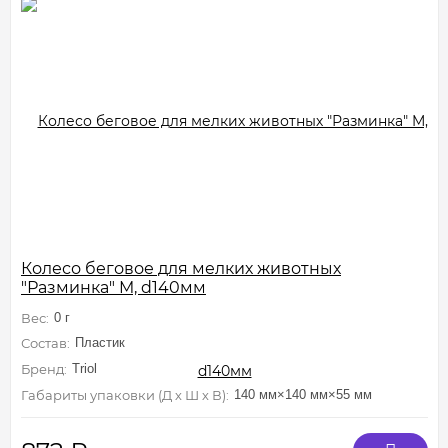
Колесо беговое для мелких животных
"Разминка" M, d140мм
Вес:
0 г
Состав:
Пластик
Бренд:
Triol
Габариты упаковки (Д х Ш х В):
140 мм×140 мм×55 мм