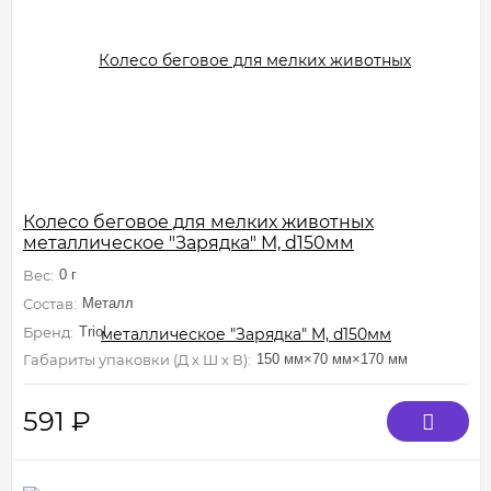
Колесо беговое для мелких животных
металлическое "Зарядка" M, d150мм
Вес:
0 г
Состав:
Металл
Бренд:
Triol
Габариты упаковки (Д х Ш х В):
150 мм×70 мм×170 мм
591
₽