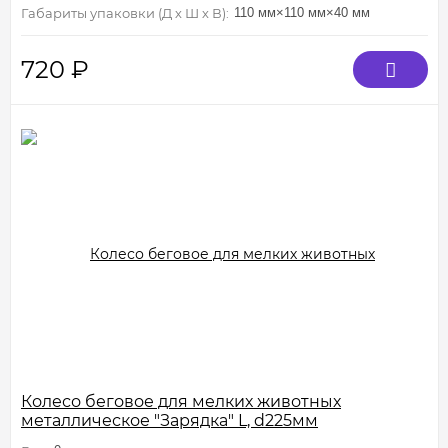
Габариты упаковки (Д х Ш х В):
110 мм×110 мм×40 мм
720
₽
Колесо беговое для мелких животных
металлическое "Зарядка" L, d225мм