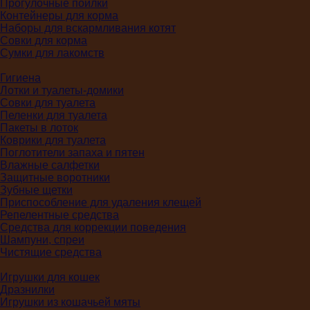
Прогулочные поилки
Контейнеры для корма
Наборы для вскармливания котят
Совки для корма
Сумки для лакомств
Гигиена
Лотки и туалеты-домики
Совки для туалета
Пеленки для туалета
Пакеты в лоток
Коврики для туалета
Поглотители запаха и пятен
Влажные салфетки
Защитные воротники
Зубные щетки
Приспособление для удаления клещей
Репелентные средства
Средства для коррекции поведения
Шампуни, спреи
Чистящие средства
Игрушки для кошек
Дразнилки
Игрушки из кошачьей мяты