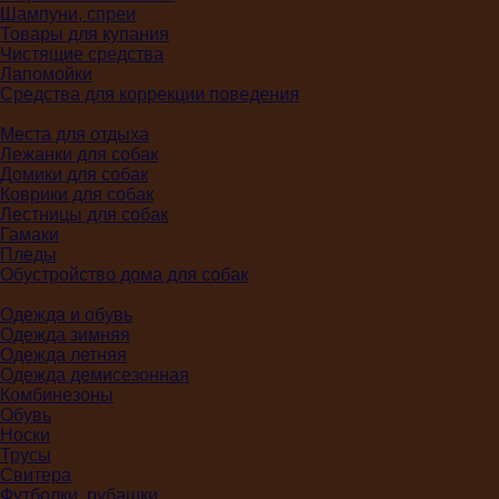
Шампуни, спреи
Товары для купания
Чистящие средства
Лапомойки
Средства для коррекции поведения
Места для отдыха
Лежанки для собак
Домики для собак
Коврики для собак
Лестницы для собак
Гамаки
Пледы
Обустройство дома для собак
Одежда и обувь
Одежда зимняя
Одежда летняя
Одежда демисезонная
Комбинезоны
Обувь
Носки
Трусы
Свитера
Футболки, рубашки