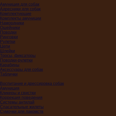
Амуниция для собак
Адресники для собак
Комплектующие
Комплекты амуниции
Намордники
Ошейники
Поводки
Ринговки
Рулетки
Цепи
Шлейки
Тросы, фиксаторы
Поводки-рулетки
Карабины
Аксессуары для собак
Таблички
Воспитание и дрессировка собак
Амуниция
Кликеры и свистки
Коррекция поведения
Системы антилай
Спасательные жилеты
Сумочки для лакомств