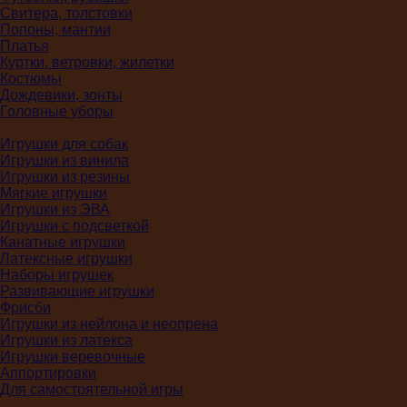
Свитера, толстовки
Попоны, мантии
Платья
Куртки, ветровки, жилетки
Костюмы
Дождевики, зонты
Головные уборы
Игрушки для собак
Игрушки из винила
Игрушки из резины
Мягкие игрушки
Игрушки из ЭВА
Игрушки с подсветкой
Канатные игрушки
Латексные игрушки
Наборы игрушек
Развивающие игрушки
Фрисби
Игрушки из нейлона и неопрена
Игрушки из латекса
Игрушки веревочные
Аппортировки
Для самостоятельной игры