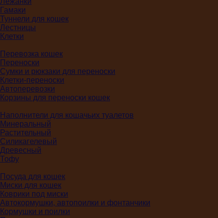
Лежанки
Гамаки
Туннели для кошек
Лестницы
Клетки
Перевозка кошек
Переноски
Сумки и рюкзаки для переноски
Клетки-переноски
Автоперевозки
Корзины для переноски кошек
Наполнители для кошачьих туалетов
Минеральный
Растительный
Силикагелевый
Древесный
Тофу
Посуда для кошек
Миски для кошек
Коврики под миски
Автокормушки, автопоилки и фонтанчики
Кормушки и поилки