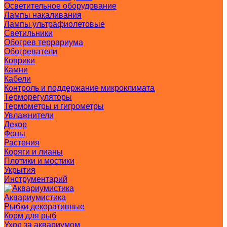
Осветительное оборудование
Лампы накаливания
Лампы ультрафиолетовые
Светильники
Обогрев террариума
Обогреватели
Коврики
Камни
Кабели
Контроль и поддержание микроклимата
Терморегуляторы
Термометры и гигрометры
Увлажнители
Декор
Фоны
Растения
Коряги и лианы
Плотики и мостики
Укрытия
Инструментарий
Аквариумистика
Рыбки декоративные
Корм для рыб
Уход за аквариумом