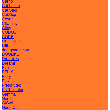
Carno
Cat Lunch
Cat Step
CatStep
Cesar
Chammy
Cliny
CODOS
CORE
DECOR DE
DIIL
dog gone smart
DOGLIKE
Dreamies
Dreams
Eva
FELIX
Fiory
Flexi
Fresh Step
FURminator
Gamma
Gemon
GiGwi
Good Cat