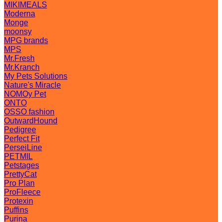
MIKIMEALS
Moderna
Monge
moonsy
MPG brands
MPS
Mr.Fresh
Mr.Kranch
My Pets Solutions
Nature's Miracle
NOMOy Pet
ONTO
OSSO fashion
OutwardHound
Pedigree
Perfect Fit
PerseiLine
PETMIL
Petstages
PrettyCat
Pro Plan
ProFleece
Protexin
Puffins
Purina