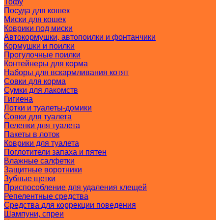
Тофу
Посуда для кошек
Миски для кошек
Коврики под миски
Автокормушки, автопоилки и фонтанчики
Кормушки и поилки
Прогулочные поилки
Контейнеры для корма
Наборы для вскармливания котят
Совки для корма
Сумки для лакомств
Гигиена
Лотки и туалеты-домики
Совки для туалета
Пеленки для туалета
Пакеты в лоток
Коврики для туалета
Поглотители запаха и пятен
Влажные салфетки
Защитные воротники
Зубные щетки
Приспособление для удаления клещей
Репелентные средства
Средства для коррекции поведения
Шампуни, спреи