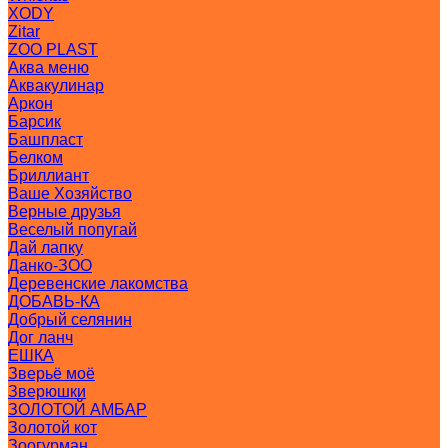
XODY
Zitar
ZOO PLAST
Аква меню
Аквакулинар
Аркон
Барсик
Башпласт
Белком
Бриллиант
Ваше Хозяйство
Верные друзья
Веселый попугай
Дай лапку
Данко-ЗОО
Деревенские лакомства
ДОБАВЬ-КА
Добрый селянин
Дог ланч
ЕШКА
Зверьё моё
Зверюшки
ЗОЛОТОЙ АМБАР
Золотой кот
Зоогурман