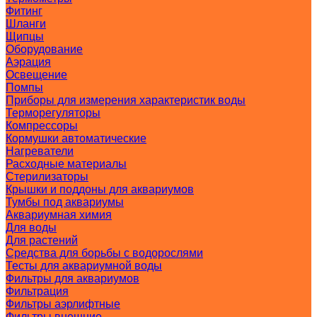
Фитинг
Шланги
Щипцы
Оборудование
Аэрация
Освещение
Помпы
Приборы для измерения характеристик воды
Терморегуляторы
Компрессоры
Кормушки автоматические
Нагреватели
Расходные материалы
Стерилизаторы
Крышки и поддоны для аквариумов
Тумбы под аквариумы
Аквариумная химия
Для воды
Для растений
Средства для борьбы с водорослями
Тесты для аквариумной воды
Фильтры для аквариумов
Фильтрация
Фильтры аэрлифтные
Фильтры внешние