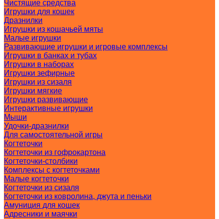
Чистящие средства
Игрушки для кошек
Дразнилки
Игрушки из кошачьей мяты
Малые игрушки
Развивающие игрушки и игровые комплексы
Игрушки в банках и тубах
Игрушки в наборах
Игрушки зефирные
Игрушки из сизаля
Игрушки мягкие
Игрушки развивающие
Интерактивные игрушки
Мыши
Удочки-дразнилки
Для самостоятельной игры
Когтеточки
Когтеточки из гофрокартона
Когтеточки-столбики
Комплексы с когтеточками
Малые когтеточки
Когтеточки из сизаля
Когтеточки из ковролина, джута и пеньки
Амуниция для кошек
Адресники и маячки