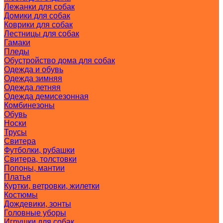
Лежанки для собак
Домики для собак
Коврики для собак
Лестницы для собак
Гамаки
Пледы
Обустройство дома для собак
Одежда и обувь
Одежда зимняя
Одежда летняя
Одежда демисезонная
Комбинезоны
Обувь
Носки
Трусы
Свитера
Футболки, рубашки
Свитера, толстовки
Попоны, мантии
Платья
Куртки, ветровки, жилетки
Костюмы
Дождевики, зонты
Головные уборы
Игрушки для собак