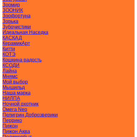
Зоомир
ЗООНИК
Зоофортуна
Зорька
Зубочистики
Идеальная Наседка
КАСКАД
КерамикАрт
Китти
КОТЭ
Кошкина радость
КСОДИ
Лайна
Мнямс
Мой выбор
Мышильд
Наша марка
НИЛПА
Ночной охотник
Омега Neo
Пелигрин Доброзверики
Перрико
Пижон
Пижон Аква
Полимербыт