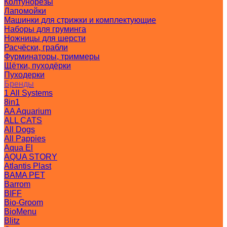
Колтунорезы
Лапомойки
Машинки для стрижки и комплектующие
Наборы для груминга
Ножницы для шерсти
Расчёски, грабли
Фурминаторы, триммеры
Щётки, пуходёрки
Пуходерки
Бренды
1 All Systems
8in1
AA Aquarium
ALL CATS
All Dogs
All Pappies
Aqua El
AQUA STORY
Atlantis Plast
BAMA PET
Barrom
BIFF
Bio-Groom
BioMenu
Blitz