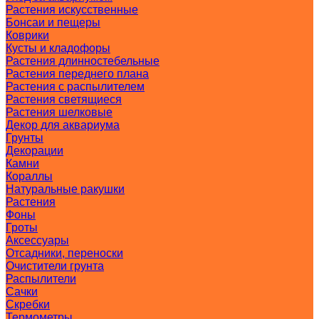
Растения искусственные
Бонсаи и пещеры
Коврики
Кусты и кладофоры
Растения длинностебельные
Растения переднего плана
Растения с распылителем
Растения светящиеся
Растения шелковые
Декор для аквариума
Грунты
Декорации
Камни
Кораллы
Натуральные ракушки
Растения
Фоны
Гроты
Аксессуары
Отсадники, переноски
Очистители грунта
Распылители
Сачки
Скребки
Термометры