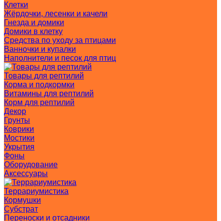
Клетки
Жёрдочки, лесенки и качели
Гнезда и домики
Домики в клетку
Средства по уходу за птицами
Ванночки и купалки
Наполнители и песок для птиц
Товары для рептилий
Корма и подкормки
Витамины для рептилий
Корм для рептилий
Декор
Грунты
Коврики
Мостики
Укрытия
Фоны
Оборудование
Аксессуары
Террариумистика
Кормушки
Субстрат
Переноски и отсадники