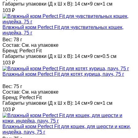
Габариты упаковки (Д х Ш х В):
14 см×9 см×1 см
103
₽
Влвжный корм Perfect Fit для чувствительных кошек,
индейка, 75 г
Вес:
78 г
Состав:
См. на упаковке
Бренд:
Perfect Fit
Габариты упаковки (Д х Ш х В):
14 см×9 см×0.5 см
103
₽
Влажный корм Perfect Fit для котят, курица, пауч, 75 г
Вес:
75 г
Состав:
См. на упаковке
Бренд:
Perfect Fit
Габариты упаковки (Д х Ш х В):
14 см×9 см×1 см
103
₽
Влажный корм Perfect Fit для кошек, для шерсти и кожи,
индейка, пауч, 75 г