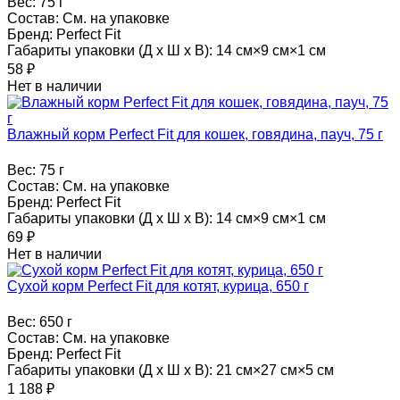
Вес:
75 г
Состав:
См. на упаковке
Бренд:
Perfect Fit
Габариты упаковки (Д х Ш х В):
14 см×9 см×1 см
58
₽
Нет в наличии
Влажный корм Perfect Fit для кошек, говядина, пауч, 75 г
Вес:
75 г
Состав:
См. на упаковке
Бренд:
Perfect Fit
Габариты упаковки (Д х Ш х В):
14 см×9 см×1 см
69
₽
Нет в наличии
Сухой корм Perfect Fit для котят, курица, 650 г
Вес:
650 г
Состав:
См. на упаковке
Бренд:
Perfect Fit
Габариты упаковки (Д х Ш х В):
21 см×27 см×5 см
1 188
₽