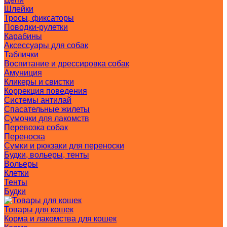
Шлейки
Тросы, фиксаторы
Поводки-рулетки
Карабины
Аксессуары для собак
Таблички
Воспитание и дрессировка собак
Амуниция
Кликеры и свистки
Коррекция поведения
Системы антилай
Спасательные жилеты
Сумочки для лакомств
Перевозка собак
Переноска
Сумки и рюкзаки для переноски
Будки, вольеры, тенты
Вольеры
Клетки
Тенты
Будки
Товары для кошек
Корма и лакомства для кошек