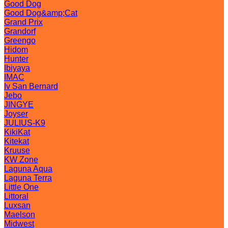
Good Dog
Good Dog&amp;Cat
Grand Prix
Grandorf
Greengo
Hidom
Hunter
Ibiyaya
IMAC
Iv San Bernard
Jebo
JINGYE
Joyser
JULIUS-K9
KikiKat
Kitekat
Kruuse
KW Zone
Laguna Aqua
Laguna Terra
Little One
Littoral
Luxsan
Maelson
Midwest