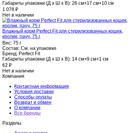
Габариты упаковки (Д х Ш х В):
26 см×17 см×10 см
1 078
₽
Нет в наличии
Влажный корм Perfect Fit для стерилизованных кошек,
кролик, пауч, 75 г
Вес:
75 г
Состав:
См. на упаковке
Бренд:
Perfect Fit
Габариты упаковки (Д х Ш х В):
14 см×9 см×1 см
62
₽
Нет в наличии
Компания
Контактная информация
Условия доставки
Способы оплаты
Возврат и обмен
О компании
Все бренды
Разделы