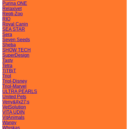
Purina ONE
Relaxivet
Repti-Zoo
RIO
Royal Canin
SEA STAR
Sera
Seven Seeds
Sheba
SHOW TECH
SuperDesign
Tasty
Tetra
TiTBiT
Triol
Triol-Disney
Triol-Marvel
ULTRA PEARLS
United Pets
Veny&#x27;s
VetSolution
VITA UDIN
VitAnimals
Wanpy
Whiskas