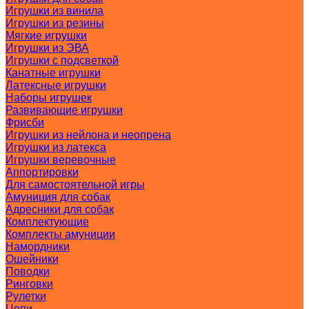
Игрушки из винила
Игрушки из резины
Мягкие игрушки
Игрушки из ЭВА
Игрушки с подсветкой
Канатные игрушки
Латексные игрушки
Наборы игрушек
Развивающие игрушки
Фрисби
Игрушки из нейлона и неопрена
Игрушки из латекса
Игрушки веревочные
Аппортировки
Для самостоятельной игры
Амуниция для собак
Адресники для собак
Комплектующие
Комплекты амуниции
Намордники
Ошейники
Поводки
Ринговки
Рулетки
Цепи