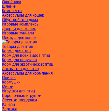
Ошейники
Шлейки
Комплекты
Аксессуары для кошек
Обустройство дома
Игровые комплексы
Дверци для кошек
Игровые туннели
Одежда для кошек
Товары для птиц
Корма для птиц
Корм для всех видов птиц
Корм для попугаев
Корм для экзотических птиц
Лакомства для птиц
Аксессуары для кормления
Поилки
Кормушки
Миски
Игрушки для птиц
Веревочные игрушки
Лесенки, жердочки
Качели
Зеркала