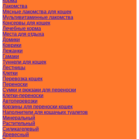
Корма
Лакомства
Мясные лакомства для кошек
Мультивитаминные лакомства
Консервы для кошек
Лечебные корма
Места для отдыха
Домики
Коврики
Лежанки
Гамаки
Туннели для кошек
Лестницы
Клетки
Перевозка кошек
Переноски
Сумки и рюкзаки для переноски
Клетки-переноски
Автоперевозки
Корзины для переноски кошек
Наполнители для кошачьих туалетов
Минеральный
Растительный
Силикагелевый
Древесный