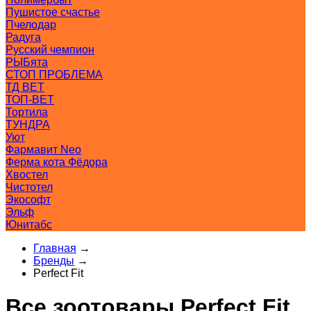
Пушистое счастье
Пчелодар
Радуга
Русский чемпион
РЫБята
СТОП ПРОБЛЕМА
ТД ВЕТ
ТОП-ВЕТ
Тортила
ТУНДРА
Уют
Фармавит Neo
Ферма кота Фёдора
Хвостел
Чистотел
Экософт
Эльф
Юнитабс
Главная
→
Бренды
→
Perfect Fit
Все зоотовары Perfect Fit