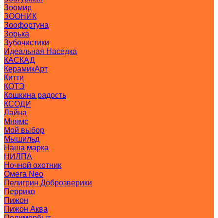
Зоомир
ЗООНИК
Зоофортуна
Зорька
Зубочистики
Идеальная Наседка
КАСКАД
КерамикАрт
Китти
КОТЭ
Кошкина радость
КСОДИ
Лайна
Мнямс
Мой выбор
Мышильд
Наша марка
НИЛПА
Ночной охотник
Омега Neo
Пелигрин Доброзверики
Перрико
Пижон
Пижон Аква
Полимербыт