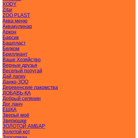
XODY
Zitar
ZOO PLAST
Аква меню
Аквакулинар
Аркон
Барсик
Башпласт
Белком
Бриллиант
Ваше Хозяйство
Верные друзья
Веселый попугай
Дай лапку
Данко-ЗОО
Деревенские лакомства
ДОБАВЬ-КА
Добрый селянин
Дог ланч
ЕШКА
Зверьё моё
Зверюшки
ЗОЛОТОЙ АМБАР
Золотой кот
Зоогурман