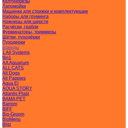
Колтунорезы
Лапомойки
Машинки для стрижки и комплектующие
Наборы для груминга
Ножницы для шерсти
Расчёски, грабли
Фурминаторы, триммеры
Щётки, пуходёрки
Пуходерки
Бренды
1 All Systems
8in1
AA Aquarium
ALL CATS
All Dogs
All Pappies
Aqua El
AQUA STORY
Atlantis Plast
BAMA PET
Barrom
BIFF
Bio-Groom
BioMenu
Blitz