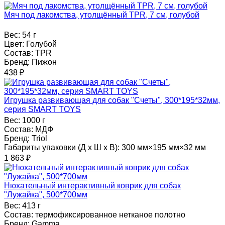
Мяч под лакомства, утолщённый TPR, 7 см, голубой
Вес:
54 г
Цвет:
Голубой
Состав:
TPR
Бренд:
Пижон
438
₽
Игрушка развивающая для собак "Счеты", 300*195*32мм,
серия SMART TOYS
Вес:
1000 г
Состав:
МДФ
Бренд:
Triol
Габариты упаковки (Д х Ш х В):
300 мм×195 мм×32 мм
1 863
₽
Нюхательный интерактивный коврик для собак
"Лужайка", 500*700мм
Вес:
413 г
Состав:
термофиксированное нетканое полотно
Бренд:
Gamma