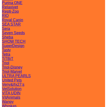
Purina ONE
Relaxivet
Repti-Zoo
RIO
Royal Canin
SEA STAR
Sera
Seven Seeds
Sheba
SHOW TECH
SuperDesign
Tasty
Tetra
TiTBiT
Triol
Triol-Disney
Triol-Marvel
ULTRA PEARLS
United Pets
Veny&#x27;s
VetSolution
VITA UDIN
VitAnimals
Wanpy
Whiskas