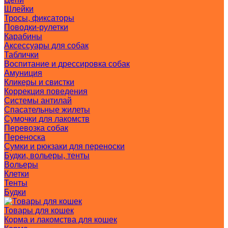
Шлейки
Тросы, фиксаторы
Поводки-рулетки
Карабины
Аксессуары для собак
Таблички
Воспитание и дрессировка собак
Амуниция
Кликеры и свистки
Коррекция поведения
Системы антилай
Спасательные жилеты
Сумочки для лакомств
Перевозка собак
Переноска
Сумки и рюкзаки для переноски
Будки, вольеры, тенты
Вольеры
Клетки
Тенты
Будки
Товары для кошек
Корма и лакомства для кошек