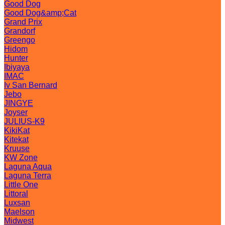
Good Dog
Good Dog&amp;Cat
Grand Prix
Grandorf
Greengo
Hidom
Hunter
Ibiyaya
IMAC
Iv San Bernard
Jebo
JINGYE
Joyser
JULIUS-K9
KikiKat
Kitekat
Kruuse
KW Zone
Laguna Aqua
Laguna Terra
Little One
Littoral
Luxsan
Maelson
Midwest