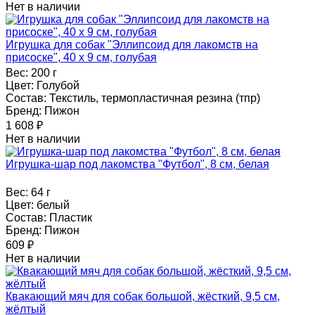
Нет в наличии
Игрушка для собак "Эллипсоид для лакомств на
присоске", 40 х 9 см, голубая
Вес:
200 г
Цвет:
Голубой
Состав:
Текстиль, термопластичная резина (тпр)
Бренд:
Пижон
1 608
₽
Нет в наличии
Игрушка-шар под лакомства "Футбол", 8 см, белая
Вес:
64 г
Цвет:
белый
Состав:
Пластик
Бренд:
Пижон
609
₽
Нет в наличии
Квакающий мяч для собак большой, жёсткий, 9,5 см,
жёлтый