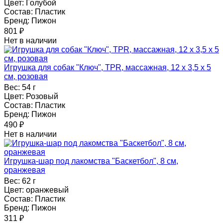
Цвет:
Голубой
Состав:
Пластик
Бренд:
Пижон
801
₽
Нет в наличии
Игрушка для собак "Ключ", TPR, массажная, 12 х 3,5 х 5
см, розовая
Вес:
54 г
Цвет:
Розовый
Состав:
Пластик
Бренд:
Пижон
490
₽
Нет в наличии
Игрушка-шар под лакомства "Баскетбол", 8 см,
оранжевая
Вес:
62 г
Цвет:
оранжевый
Состав:
Пластик
Бренд:
Пижон
311
₽