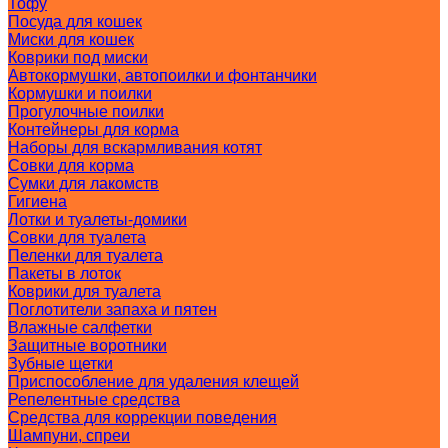
Тофу
Посуда для кошек
Миски для кошек
Коврики под миски
Автокормушки, автопоилки и фонтанчики
Кормушки и поилки
Прогулочные поилки
Контейнеры для корма
Наборы для вскармливания котят
Совки для корма
Сумки для лакомств
Гигиена
Лотки и туалеты-домики
Совки для туалета
Пеленки для туалета
Пакеты в лоток
Коврики для туалета
Поглотители запаха и пятен
Влажные салфетки
Защитные воротники
Зубные щетки
Приспособление для удаления клещей
Репелентные средства
Средства для коррекции поведения
Шампуни, спреи