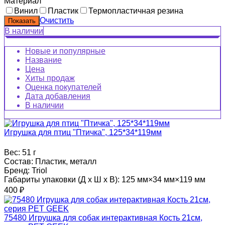
Материал
Винил
Пластик
Термопластичная резина
Очистить
В наличии
Новые и популярные
Название
Цена
Хиты продаж
Оценка покупателей
Дата добавления
В наличии
Игрушка для птиц "Птичка", 125*34*119мм
Вес:
51 г
Состав:
Пластик, металл
Бренд:
Triol
Габариты упаковки (Д х Ш х В):
125 мм×34 мм×119 мм
400
₽
75480 Игрушка для собак интерактивная Кость 21см,