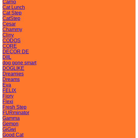
Carno
Cat Lunch
Cat Step
CatStep
Cesar
Chammy
Cliny
CODOS
CORE
DECOR DE
DIIL
dog gone smart
DOGLIKE
Dreamies
Dreams
Eva
FELIX
Fiory
Flexi
Fresh Step
FURminator
Gamma
Gemon
GiGwi
Good Cat