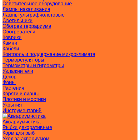
Осветительное оборудование
Лампы накаливания
Лампы ультрафиолетовые
Светильники
Обогрев террариума
Обогреватели
Коврики
Камни
Кабели
Контроль и поддержание микроклимата
Терморегуляторы
Термометры и гигрометры
Увлажнители
Декор
Фоны
Растения
Коряги и лианы
Плотики и мостики
Укрытия
Инструментарий
Аквариумистика
Рыбки декоративные
Корм для рыб
Уход за аквариумом