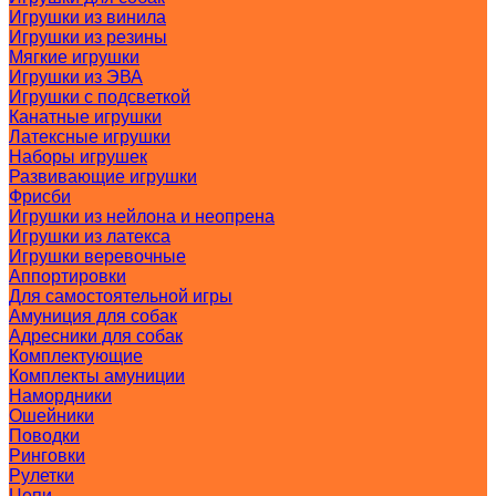
Игрушки из винила
Игрушки из резины
Мягкие игрушки
Игрушки из ЭВА
Игрушки с подсветкой
Канатные игрушки
Латексные игрушки
Наборы игрушек
Развивающие игрушки
Фрисби
Игрушки из нейлона и неопрена
Игрушки из латекса
Игрушки веревочные
Аппортировки
Для самостоятельной игры
Амуниция для собак
Адресники для собак
Комплектующие
Комплекты амуниции
Намордники
Ошейники
Поводки
Ринговки
Рулетки
Цепи