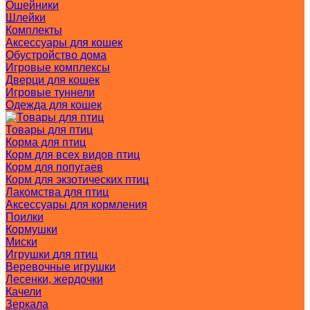
Ошейники
Шлейки
Комплекты
Аксессуары для кошек
Обустройство дома
Игровые комплексы
Дверци для кошек
Игровые туннели
Одежда для кошек
Товары для птиц
Корма для птиц
Корм для всех видов птиц
Корм для попугаев
Корм для экзотических птиц
Лакомства для птиц
Аксессуары для кормления
Поилки
Кормушки
Миски
Игрушки для птиц
Веревочные игрушки
Лесенки, жердочки
Качели
Зеркала