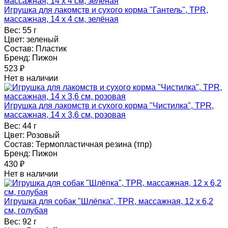
Игрушка для лакомств и сухого корма "Гантель", TPR,
массажная, 14 х 4 см, зелёная
Вес:
55 г
Цвет:
зеленый
Состав:
Пластик
Бренд:
Пижон
523
₽
Нет в наличии
Игрушка для лакомств и сухого корма "Чистилка", TPR,
массажная, 14 х 3,6 см, розовая
Вес:
44 г
Цвет:
Розовый
Состав:
Термопластичная резина (тпр)
Бренд:
Пижон
430
₽
Нет в наличии
Игрушка для собак "Шлёпка", TPR, массажная, 12 х 6,2
см, голубая
Вес:
92 г