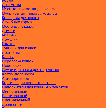
Корма
Лакомства
Мясные лакомства для кошек
Мультивитаминные лакомства
Консервы для кошек
Лечебные корма
Места для отдыха
Домики
Коврики
Лежанки
Гамаки
Туннели для кошек
Лестницы
Клетки
Перевозка кошек
Переноски
Сумки и рюкзаки для переноски
Клетки-переноски
Автоперевозки
Корзины для переноски кошек
Наполнители для кошачьих туалетов
Минеральный
Растительный
Силикагелевый
Древесный