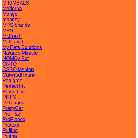
MIKIMEALS
Moderna
Monge
moonsy
MPG brands
MPS
Mr.Fresh
Mr.Kranch
My Pets Solutions
Nature's Miracle
NOMOy Pet
ONTO
OSSO fashion
OutwardHound
Pedigree
Perfect Fit
PerseiLine
PETMIL
Petstages
PrettyCat
Pro Plan
ProFleece
Protexin
Puffins
Purina