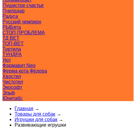
Пушистое счастье
Пчелодар
Радуга
Русский чемпион
РЫБята
СТОП ПРОБЛЕМА
ТД ВЕТ
ТОП-ВЕТ
Тортила
ТУНДРА
Уют
Фармавит Neo
Ферма кота Фёдора
Хвостел
Чистотел
Экософт
Эльф
Юнитабс
Главная
→
Товары для собак
→
Игрушки для собак
→
Развивающие игрушки