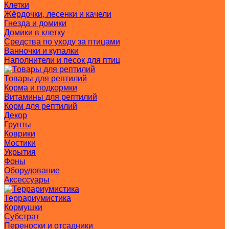
Клетки
Жёрдочки, лесенки и качели
Гнезда и домики
Домики в клетку
Средства по уходу за птицами
Ванночки и купалки
Наполнители и песок для птиц
Товары для рептилий
Корма и подкормки
Витамины для рептилий
Корм для рептилий
Декор
Грунты
Коврики
Мостики
Укрытия
Фоны
Оборудование
Аксессуары
Террариумистика
Кормушки
Субстрат
Переноски и отсадники