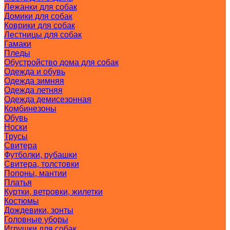
Лежанки для собак
Домики для собак
Коврики для собак
Лестницы для собак
Гамаки
Пледы
Обустройство дома для собак
Одежда и обувь
Одежда зимняя
Одежда летняя
Одежда демисезонная
Комбинезоны
Обувь
Носки
Трусы
Свитера
Футболки, рубашки
Свитера, толстовки
Попоны, мантии
Платья
Куртки, ветровки, жилетки
Костюмы
Дождевики, зонты
Головные уборы
Игрушки для собак