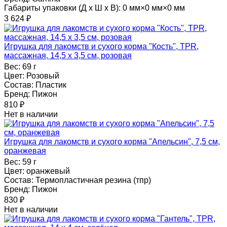
Габариты упаковки (Д х Ш х В):
0 мм×0 мм×0 мм
3 624
₽
Игрушка для лакомств и сухого корма "Кость", TPR,
массажная, 14,5 х 3,5 см, розовая
Вес:
69 г
Цвет:
Розовый
Состав:
Пластик
Бренд:
Пижон
810
₽
Нет в наличии
Игрушка для лакомств и сухого корма "Апельсин", 7,5 см,
оранжевая
Вес:
59 г
Цвет:
оранжевый
Состав:
Термопластичная резина (тпр)
Бренд:
Пижон
830
₽
Нет в наличии