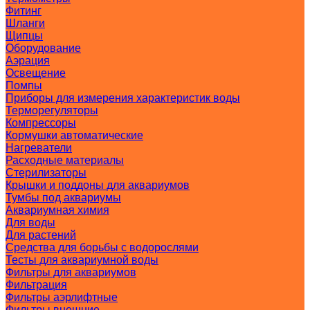
Фитинг
Шланги
Щипцы
Оборудование
Аэрация
Освещение
Помпы
Приборы для измерения характеристик воды
Терморегуляторы
Компрессоры
Кормушки автоматические
Нагреватели
Расходные материалы
Стерилизаторы
Крышки и поддоны для аквариумов
Тумбы под аквариумы
Аквариумная химия
Для воды
Для растений
Средства для борьбы с водорослями
Тесты для аквариумной воды
Фильтры для аквариумов
Фильтрация
Фильтры аэрлифтные
Фильтры внешние