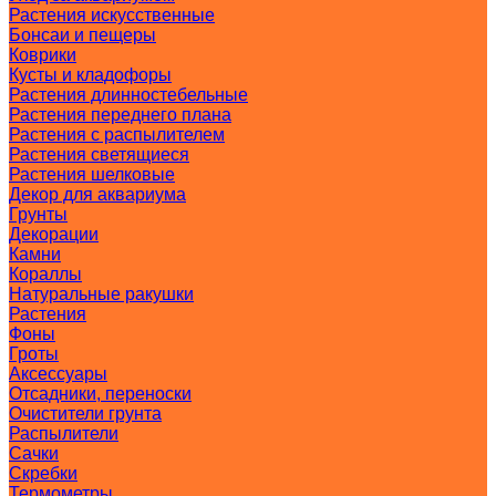
Растения искусственные
Бонсаи и пещеры
Коврики
Кусты и кладофоры
Растения длинностебельные
Растения переднего плана
Растения с распылителем
Растения светящиеся
Растения шелковые
Декор для аквариума
Грунты
Декорации
Камни
Кораллы
Натуральные ракушки
Растения
Фоны
Гроты
Аксессуары
Отсадники, переноски
Очистители грунта
Распылители
Сачки
Скребки
Термометры