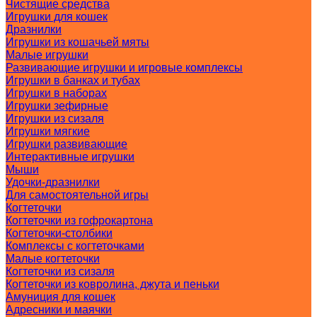
Чистящие средства
Игрушки для кошек
Дразнилки
Игрушки из кошачьей мяты
Малые игрушки
Развивающие игрушки и игровые комплексы
Игрушки в банках и тубах
Игрушки в наборах
Игрушки зефирные
Игрушки из сизаля
Игрушки мягкие
Игрушки развивающие
Интерактивные игрушки
Мыши
Удочки-дразнилки
Для самостоятельной игры
Когтеточки
Когтеточки из гофрокартона
Когтеточки-столбики
Комплексы с когтеточками
Малые когтеточки
Когтеточки из сизаля
Когтеточки из ковролина, джута и пеньки
Амуниция для кошек
Адресники и маячки