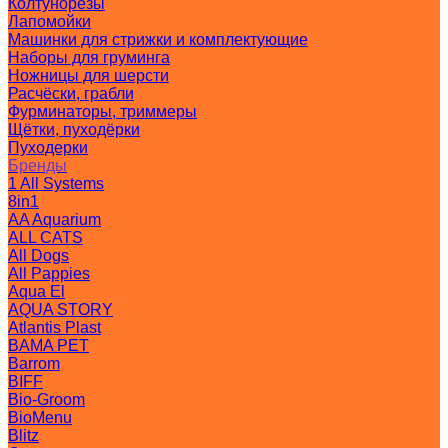
Колтунорезы
Лапомойки
Машинки для стрижки и комплектующие
Наборы для груминга
Ножницы для шерсти
Расчёски, грабли
Фурминаторы, триммеры
Щётки, пуходёрки
Пуходерки
Бренды
1 All Systems
8in1
AA Aquarium
ALL CATS
All Dogs
All Pappies
Aqua El
AQUA STORY
Atlantis Plast
BAMA PET
Barrom
BIFF
Bio-Groom
BioMenu
Blitz