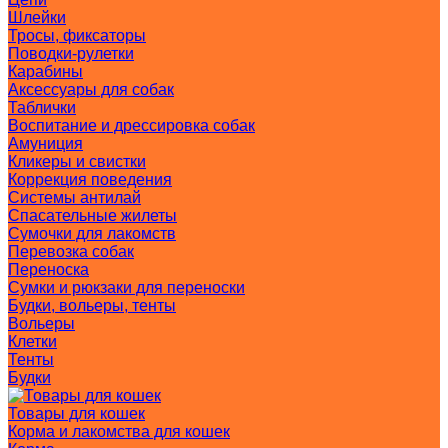
Шлейки
Тросы, фиксаторы
Поводки-рулетки
Карабины
Аксессуары для собак
Таблички
Воспитание и дрессировка собак
Амуниция
Кликеры и свистки
Коррекция поведения
Системы антилай
Спасательные жилеты
Сумочки для лакомств
Перевозка собак
Переноска
Сумки и рюкзаки для переноски
Будки, вольеры, тенты
Вольеры
Клетки
Тенты
Будки
Товары для кошек
Корма и лакомства для кошек