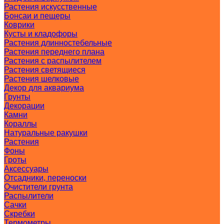
Растения искусственные
Бонсаи и пещеры
Коврики
Кусты и кладофоры
Растения длинностебельные
Растения переднего плана
Растения с распылителем
Растения светящиеся
Растения шелковые
Декор для аквариума
Грунты
Декорации
Камни
Кораллы
Натуральные ракушки
Растения
Фоны
Гроты
Аксессуары
Отсадники, переноски
Очистители грунта
Распылители
Сачки
Скребки
Термометры