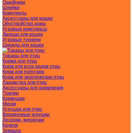
Ошейники
Шлейки
Комплекты
Аксессуары для кошек
Обустройство дома
Игровые комплексы
Дверци для кошек
Игровые туннели
Одежда для кошек
Товары для птиц
Корма для птиц
Корм для всех видов птиц
Корм для попугаев
Корм для экзотических птиц
Лакомства для птиц
Аксессуары для кормления
Поилки
Кормушки
Миски
Игрушки для птиц
Веревочные игрушки
Лесенки, жердочки
Качели
Зеркала