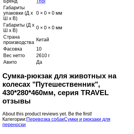
Бренд
Triol
Габариты
упаковки (Д х
0 × 0 × 0 мм
Ш х В)
Габариты (Д х
0 × 0 × 0 мм
Ш х В)
Страна
Китай
производства
Фасовка
10
Вес нетто
2610 г
Авито
Да
Сумка-рюкзак для животных на
колесах "Путешественник",
430*280*460мм, серия TRAVEL
отзывы
About this product reviews yet. Be the first!
Категории:
Перевозка собак
Сумки и рюкзаки для
переноски