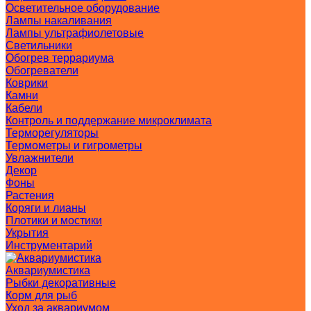
Осветительное оборудование
Лампы накаливания
Лампы ультрафиолетовые
Светильники
Обогрев террариума
Обогреватели
Коврики
Камни
Кабели
Контроль и поддержание микроклимата
Терморегуляторы
Термометры и гигрометры
Увлажнители
Декор
Фоны
Растения
Коряги и лианы
Плотики и мостики
Укрытия
Инструментарий
Аквариумистика
Рыбки декоративные
Корм для рыб
Уход за аквариумом