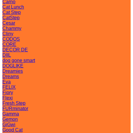
Carno
Cat Lunch
Cat Step
CatStep
Cesar
Chammy
Cliny
CODOS
CORE
DECOR DE
DIIL
dog gone smart
DOGLIKE
Dreamies
Dreams
Eva
FELIX
Fiory
Flexi
Fresh Step
FURminator
Gamma
Gemon
GiGwi
Good Cat