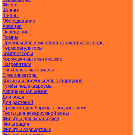
Фитинг
Шланги
Щипцы
Оборудование
Аэрация
Освещение
Помпы
Приборы для измерения характеристик воды
Терморегуляторы
Компрессоры
Кормушки автоматические
Нагреватели
Расходные материалы
Стерилизаторы
Крышки и поддоны для аквариумов
Тумбы под аквариумы
Аквариумная химия
Для воды
Для растений
Средства для борьбы с водорослями
Тесты для аквариумной воды
Фильтры для аквариумов
Фильтрация
Фильтры аэрлифтные
Фильтры внешние