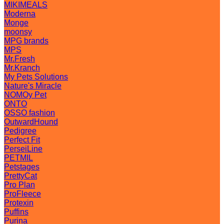
MIKIMEALS
Moderna
Monge
moonsy
MPG brands
MPS
Mr.Fresh
Mr.Kranch
My Pets Solutions
Nature's Miracle
NOMOy Pet
ONTO
OSSO fashion
OutwardHound
Pedigree
Perfect Fit
PerseiLine
PETMIL
Petstages
PrettyCat
Pro Plan
ProFleece
Protexin
Puffins
Purina