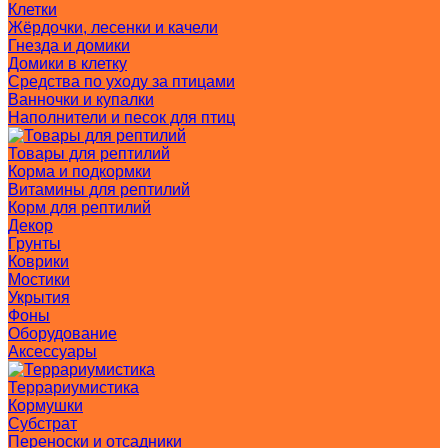
Клетки
Жёрдочки, лесенки и качели
Гнезда и домики
Домики в клетку
Средства по уходу за птицами
Ванночки и купалки
Наполнители и песок для птиц
Товары для рептилий
Корма и подкормки
Витамины для рептилий
Корм для рептилий
Декор
Грунты
Коврики
Мостики
Укрытия
Фоны
Оборудование
Аксессуары
Террариумистика
Кормушки
Субстрат
Переноски и отсадники