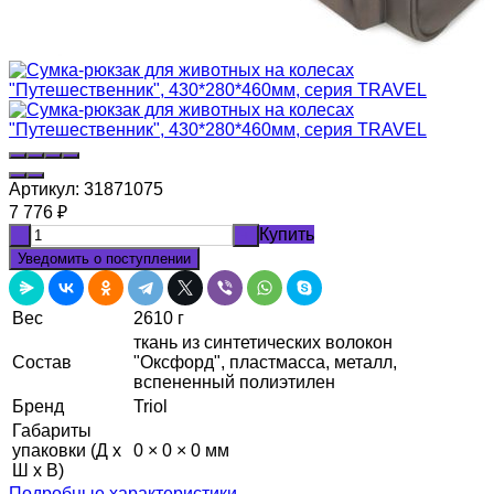
Артикул:
31871075
7 776
₽
Купить
-
+
Уведомить о поступлении
Вес
2610 г
ткань из синтетических волокон
Состав
"Оксфорд", пластмасса, металл,
вспененный полиэтилен
Бренд
Triol
Габариты
упаковки (Д х
0 × 0 × 0 мм
Ш х В)
Подробные характеристики