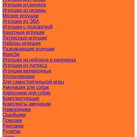
Игрушки из винила
Игрушки из резины
Мягкие игрушки
Игрушки из ЭВА
Игрушки с подсветкой
Канатные игрушки
Латексные игрушки
Наборы игрушек
Развивающие игрушки
Фрисби
Игрушки из нейлона и неопрена
Игрушки из латекса
Игрушки веревочные
Аппортировки
Для самостоятельной игры
Амуниция для собак
Адресники для собак
Комплектующие
Комплекты амуниции
Намордники
Ошейники
Поводки
Ринговки
Рулетки
Цепи