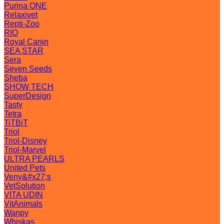
Purina ONE
Relaxivet
Repti-Zoo
RIO
Royal Canin
SEA STAR
Sera
Seven Seeds
Sheba
SHOW TECH
SuperDesign
Tasty
Tetra
TiTBiT
Triol
Triol-Disney
Triol-Marvel
ULTRA PEARLS
United Pets
Veny&#x27;s
VetSolution
VITA UDIN
VitAnimals
Wanpy
Whiskas