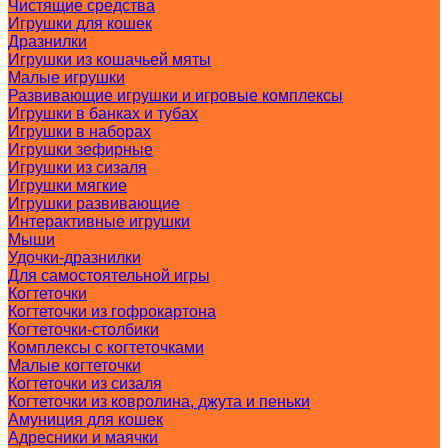
Чистящие средства
Игрушки для кошек
Дразнилки
Игрушки из кошачьей мяты
Малые игрушки
Развивающие игрушки и игровые комплексы
Игрушки в банках и тубах
Игрушки в наборах
Игрушки зефирные
Игрушки из сизаля
Игрушки мягкие
Игрушки развивающие
Интерактивные игрушки
Мыши
Удочки-дразнилки
Для самостоятельной игры
Когтеточки
Когтеточки из гофрокартона
Когтеточки-столбики
Комплексы с когтеточками
Малые когтеточки
Когтеточки из сизаля
Когтеточки из ковролина, джута и пеньки
Амуниция для кошек
Адресники и маячки