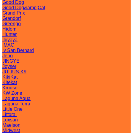
Good Dog
Good Dog&amp;Cat
Grand Prix
Grandorf
Greengo
Hidom
Hunter
Ibiyaya
IMAC
Iv San Bernard
Jebo
JINGYE
Joyser
JULIUS-K9
KikiKat
Kitekat
Kruuse
KW Zone
Laguna Aqua
Laguna Terra
Little One
Littoral
Luxsan
Maelson
Midwest