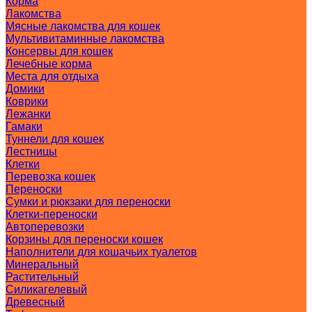
Корма
Лакомства
Мясные лакомства для кошек
Мультивитаминные лакомства
Консервы для кошек
Лечебные корма
Места для отдыха
Домики
Коврики
Лежанки
Гамаки
Туннели для кошек
Лестницы
Клетки
Перевозка кошек
Переноски
Сумки и рюкзаки для переноски
Клетки-переноски
Автоперевозки
Корзины для переноски кошек
Наполнители для кошачьих туалетов
Минеральный
Растительный
Силикагелевый
Древесный