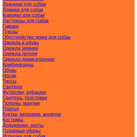
Лежанки для собак
Домики для собак
Коврики для собак
Лестницы для собак
Гамаки
Пледы
Обустройство дома для собак
Одежда и обувь
Одежда зимняя
Одежда летняя
Одежда демисезонная
Комбинезоны
Обувь
Носки
Трусы
Свитера
Футболки, рубашки
Свитера, толстовки
Попоны, мантии
Платья
Куртки, ветровки, жилетки
Костюмы
Дождевики, зонты
Головные уборы
Игрушки для собак