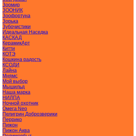
Зоомир
ЗООНИК
Зоофортуна
Зорька
Зубочистики
Идеальная Наседка
КАСКАД
КерамикАрт
Китти
КОТЭ
Кошкина радость
КСОДИ
Лайна
Мнямс
Мой выбор
Мышильд
Наша марка
НИЛПА
Ночной охотник
Омега Neo
Пелигрин Доброзверики
Перрико
Пижон
Пижон Аква
Полимербыт