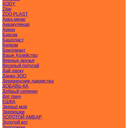
XODY
Zitar
ZOO PLAST
Аква меню
Аквакулинар
Аркон
Барсик
Башпласт
Белком
Бриллиант
Ваше Хозяйство
Верные друзья
Веселый попугай
Дай лапку
Данко-ЗОО
Деревенские лакомства
ДОБАВЬ-КА
Добрый селянин
Дог ланч
ЕШКА
Зверьё моё
Зверюшки
ЗОЛОТОЙ АМБАР
Золотой кот
Зоогурман