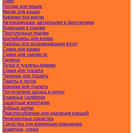
Тофу
Посуда для кошек
Миски для кошек
Коврики под миски
Автокормушки, автопоилки и фонтанчики
Кормушки и поилки
Прогулочные поилки
Контейнеры для корма
Наборы для вскармливания котят
Совки для корма
Сумки для лакомств
Гигиена
Лотки и туалеты-домики
Совки для туалета
Пеленки для туалета
Пакеты в лоток
Коврики для туалета
Поглотители запаха и пятен
Влажные салфетки
Защитные воротники
Зубные щетки
Приспособление для удаления клещей
Репелентные средства
Средства для коррекции поведения
Шампуни, спреи