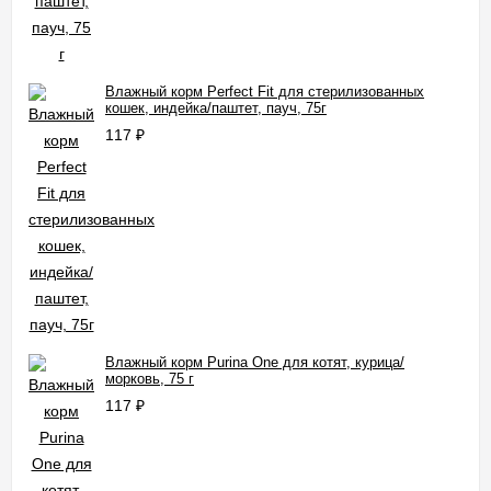
Влажный корм Perfect Fit для стерилизованных
кошек, индейка/паштет, пауч, 75г
117
₽
Влажный корм Purinа One для котят, курица/
морковь, 75 г
117
₽