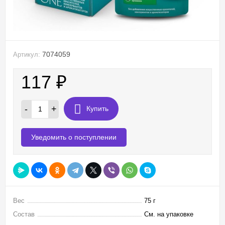
7074059
Артикул:
117
₽
-
+
Купить
Уведомить о поступлении
Вес
75 г
Состав
См. на упаковке