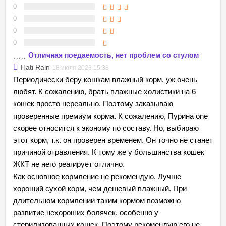
0
0
0
0
Отличная поедаемость, нет проблем со стулом
Hati Rain
18 июля 2023 15:38
Периодически беру кошкам влажный корм, уж очень
любят. К сожалению, брать влажные холистики на 6
кошек просто нереально. Поэтому заказываю
проверенные премиум корма. К сожалению, Пурина one
скорее относится к эконому по составу. Но, выбираю
этот корм, т.к. он проверен временем. Он точно не станет
причиной отравления. К тому же у большинства кошек
ЖКТ не него реагирует отлично.
Как основное кормление не рекомендую. Лучше
хороший сухой корм, чем дешевый влажный. При
длительном кормлении таким кормом возможно
развитие нехороших болячек, особенно у
стерилизованных кошек. Поэтому рекомендую его не