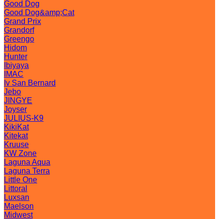
Good Dog
Good Dog&amp;Cat
Grand Prix
Grandorf
Greengo
Hidom
Hunter
Ibiyaya
IMAC
Iv San Bernard
Jebo
JINGYE
Joyser
JULIUS-K9
KikiKat
Kitekat
Kruuse
KW Zone
Laguna Aqua
Laguna Terra
Little One
Littoral
Luxsan
Maelson
Midwest