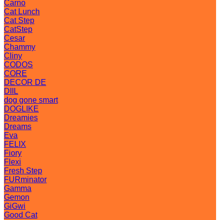
Carno
Cat Lunch
Cat Step
CatStep
Cesar
Chammy
Cliny
CODOS
CORE
DECOR DE
DIIL
dog gone smart
DOGLIKE
Dreamies
Dreams
Eva
FELIX
Fiory
Flexi
Fresh Step
FURminator
Gamma
Gemon
GiGwi
Good Cat