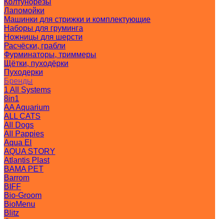
Колтунорезы
Лапомойки
Машинки для стрижки и комплектующие
Наборы для груминга
Ножницы для шерсти
Расчёски, грабли
Фурминаторы, триммеры
Щётки, пуходёрки
Пуходерки
Бренды
1 All Systems
8in1
AA Aquarium
ALL CATS
All Dogs
All Pappies
Aqua El
AQUA STORY
Atlantis Plast
BAMA PET
Barrom
BIFF
Bio-Groom
BioMenu
Blitz