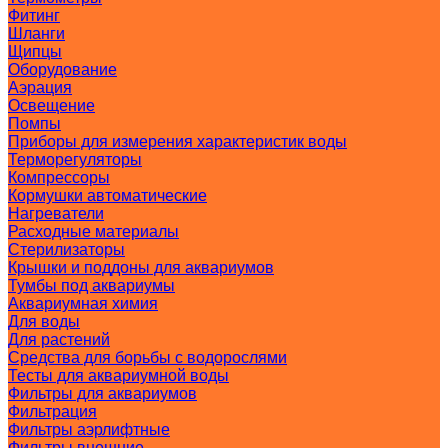
Фитинг
Шланги
Щипцы
Оборудование
Аэрация
Освещение
Помпы
Приборы для измерения характеристик воды
Терморегуляторы
Компрессоры
Кормушки автоматические
Нагреватели
Расходные материалы
Стерилизаторы
Крышки и поддоны для аквариумов
Тумбы под аквариумы
Аквариумная химия
Для воды
Для растений
Средства для борьбы с водорослями
Тесты для аквариумной воды
Фильтры для аквариумов
Фильтрация
Фильтры аэрлифтные
Фильтры внешние