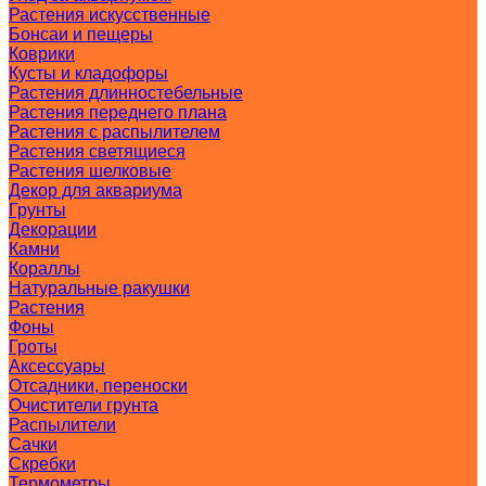
Растения искусственные
Бонсаи и пещеры
Коврики
Кусты и кладофоры
Растения длинностебельные
Растения переднего плана
Растения с распылителем
Растения светящиеся
Растения шелковые
Декор для аквариума
Грунты
Декорации
Камни
Кораллы
Натуральные ракушки
Растения
Фоны
Гроты
Аксессуары
Отсадники, переноски
Очистители грунта
Распылители
Сачки
Скребки
Термометры