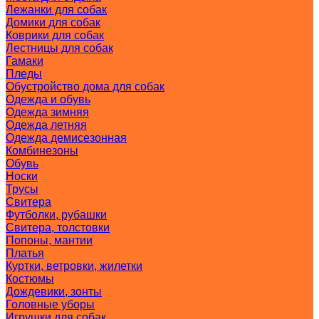
Лежанки для собак
Домики для собак
Коврики для собак
Лестницы для собак
Гамаки
Пледы
Обустройство дома для собак
Одежда и обувь
Одежда зимняя
Одежда летняя
Одежда демисезонная
Комбинезоны
Обувь
Носки
Трусы
Свитера
Футболки, рубашки
Свитера, толстовки
Попоны, мантии
Платья
Куртки, ветровки, жилетки
Костюмы
Дождевики, зонты
Головные уборы
Игрушки для собак