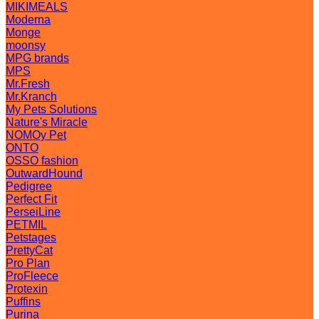
MIKIMEALS
Moderna
Monge
moonsy
MPG brands
MPS
Mr.Fresh
Mr.Kranch
My Pets Solutions
Nature's Miracle
NOMOy Pet
ONTO
OSSO fashion
OutwardHound
Pedigree
Perfect Fit
PerseiLine
PETMIL
Petstages
PrettyCat
Pro Plan
ProFleece
Protexin
Puffins
Purina