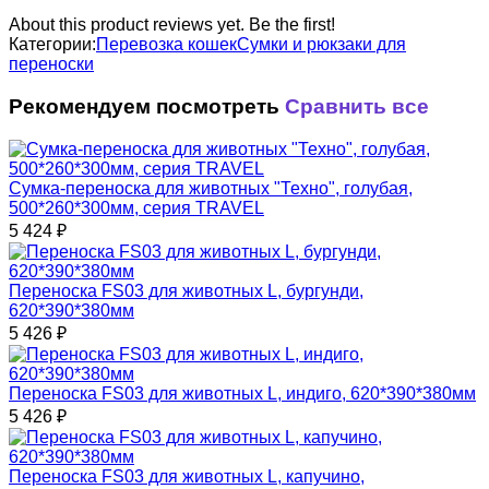
About this product reviews yet. Be the first!
Категории:
Перевозка кошек
Сумки и рюкзаки для
переноски
Рекомендуем посмотреть
Сравнить все
Сумка-переноска для животных "Техно", голубая,
500*260*300мм, серия TRAVEL
5 424
₽
Переноска FS03 для животных L, бургунди,
620*390*380мм
5 426
₽
Переноска FS03 для животных L, индиго, 620*390*380мм
5 426
₽
Переноска FS03 для животных L, капучино,