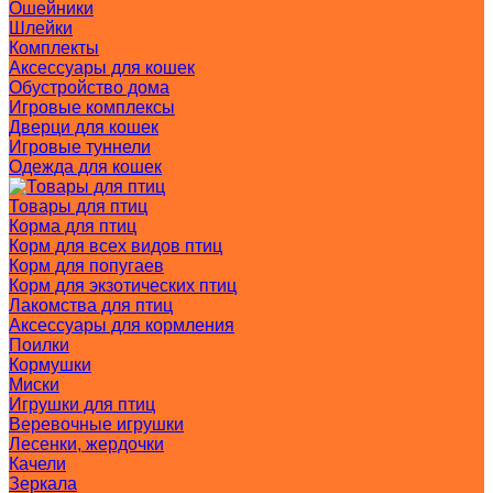
Ошейники
Шлейки
Комплекты
Аксессуары для кошек
Обустройство дома
Игровые комплексы
Дверци для кошек
Игровые туннели
Одежда для кошек
Товары для птиц
Корма для птиц
Корм для всех видов птиц
Корм для попугаев
Корм для экзотических птиц
Лакомства для птиц
Аксессуары для кормления
Поилки
Кормушки
Миски
Игрушки для птиц
Веревочные игрушки
Лесенки, жердочки
Качели
Зеркала