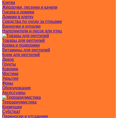
Клетки
Жёрдочки, лесенки и качели
Гнезда и домики
Домики в клетку
Средства по уходу за птицами
Ванночки и купалки
Наполнители и песок для птиц
Товары для рептилий
Корма и подкормки
Витамины для рептилий
Корм для рептилий
Декор
Грунты
Коврики
Мостики
Укрытия
Фоны
Оборудование
Аксессуары
Террариумистика
Кормушки
Субстрат
Переноски и отсадники