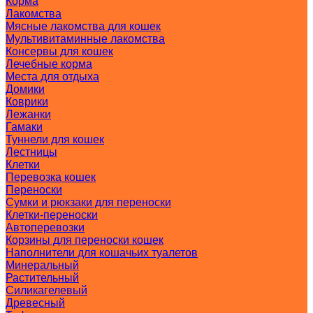
Корма
Лакомства
Мясные лакомства для кошек
Мультивитаминные лакомства
Консервы для кошек
Лечебные корма
Места для отдыха
Домики
Коврики
Лежанки
Гамаки
Туннели для кошек
Лестницы
Клетки
Перевозка кошек
Переноски
Сумки и рюкзаки для переноски
Клетки-переноски
Автоперевозки
Корзины для переноски кошек
Наполнители для кошачьих туалетов
Минеральный
Растительный
Силикагелевый
Древесный