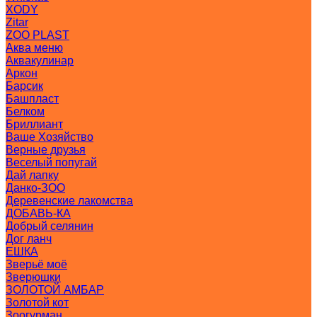
XODY
Zitar
ZOO PLAST
Аква меню
Аквакулинар
Аркон
Барсик
Башпласт
Белком
Бриллиант
Ваше Хозяйство
Верные друзья
Веселый попугай
Дай лапку
Данко-ЗОО
Деревенские лакомства
ДОБАВЬ-КА
Добрый селянин
Дог ланч
ЕШКА
Зверьё моё
Зверюшки
ЗОЛОТОЙ АМБАР
Золотой кот
Зоогурман