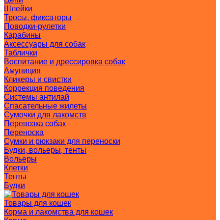
Шлейки
Тросы, фиксаторы
Поводки-рулетки
Карабины
Аксессуары для собак
Таблички
Воспитание и дрессировка собак
Амуниция
Кликеры и свистки
Коррекция поведения
Системы антилай
Спасательные жилеты
Сумочки для лакомств
Перевозка собак
Переноска
Сумки и рюкзаки для переноски
Будки, вольеры, тенты
Вольеры
Клетки
Тенты
Будки
Товары для кошек
Корма и лакомства для кошек