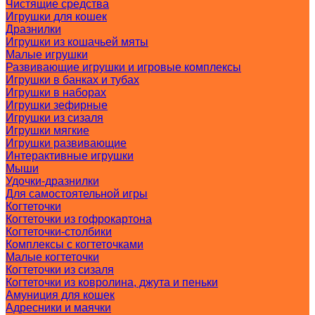
Чистящие средства
Игрушки для кошек
Дразнилки
Игрушки из кошачьей мяты
Малые игрушки
Развивающие игрушки и игровые комплексы
Игрушки в банках и тубах
Игрушки в наборах
Игрушки зефирные
Игрушки из сизаля
Игрушки мягкие
Игрушки развивающие
Интерактивные игрушки
Мыши
Удочки-дразнилки
Для самостоятельной игры
Когтеточки
Когтеточки из гофрокартона
Когтеточки-столбики
Комплексы с когтеточками
Малые когтеточки
Когтеточки из сизаля
Когтеточки из ковролина, джута и пеньки
Амуниция для кошек
Адресники и маячки