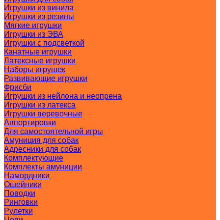
Игрушки из винила
Игрушки из резины
Мягкие игрушки
Игрушки из ЭВА
Игрушки с подсветкой
Канатные игрушки
Латексные игрушки
Наборы игрушек
Развивающие игрушки
Фрисби
Игрушки из нейлона и неопрена
Игрушки из латекса
Игрушки веревочные
Аппортировки
Для самостоятельной игры
Амуниция для собак
Адресники для собак
Комплектующие
Комплекты амуниции
Намордники
Ошейники
Поводки
Ринговки
Рулетки
Цепи