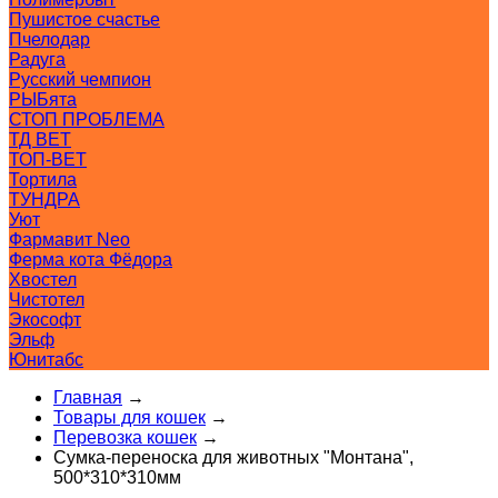
Пушистое счастье
Пчелодар
Радуга
Русский чемпион
РЫБята
СТОП ПРОБЛЕМА
ТД ВЕТ
ТОП-ВЕТ
Тортила
ТУНДРА
Уют
Фармавит Neo
Ферма кота Фёдора
Хвостел
Чистотел
Экософт
Эльф
Юнитабс
Главная
→
Товары для кошек
→
Перевозка кошек
→
Сумка-переноска для животных "Монтана",
500*310*310мм