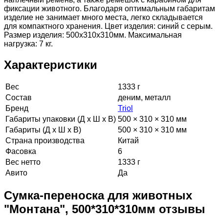
фиксации животного. Благодаря оптимальным габаритам
изделие не занимает много места, легко складывается
для компактного хранения. Цвет изделия: синий с серым.
Размер изделия: 500х310х310мм. Максимальная
нагрузка: 7 кг.
Характеристики
Вес
1333 г
Состав
деним, металл
Бренд
Triol
Габариты упаковки (Д х Ш х В)
500 × 310 × 310 мм
Габариты (Д х Ш х В)
500 × 310 × 310 мм
Страна производства
Китай
Фасовка
6
Вес нетто
1333 г
Авито
Да
Сумка-переноска для животных
"Монтана", 500*310*310мм отзывы