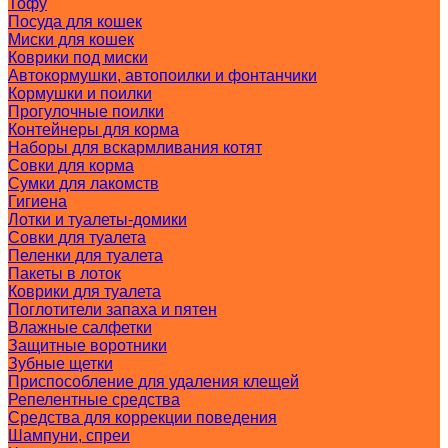
Тофу
Посуда для кошек
Миски для кошек
Коврики под миски
Автокормушки, автопоилки и фонтанчики
Кормушки и поилки
Прогулочные поилки
Контейнеры для корма
Наборы для вскармливания котят
Совки для корма
Сумки для лакомств
Гигиена
Лотки и туалеты-домики
Совки для туалета
Пеленки для туалета
Пакеты в лоток
Коврики для туалета
Поглотители запаха и пятен
Влажные салфетки
Защитные воротники
Зубные щетки
Приспособление для удаления клещей
Репелентные средства
Средства для коррекции поведения
Шампуни, спреи