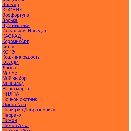
Зоомир
ЗООНИК
Зоофортуна
Зорька
Зубочистики
Идеальная Наседка
КАСКАД
КерамикАрт
Китти
КОТЭ
Кошкина радость
КСОДИ
Лайна
Мнямс
Мой выбор
Мышильд
Наша марка
НИЛПА
Ночной охотник
Омега Neo
Пелигрин Доброзверики
Перрико
Пижон
Пижон Аква
Полимербыт