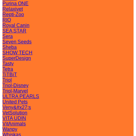
Purina ONE
Relaxivet
Repti-Zoo
RIO
Royal Canin
SEA STAR
Sera
Seven Seeds
Sheba
SHOW TECH
SuperDesign
Tasty
Tetra
TiTBiT
Triol
Triol-Disney
Triol-Marvel
ULTRA PEARLS
United Pets
Veny&#x27;s
VetSolution
VITA UDIN
VitAnimals
Wanpy
Whiskas