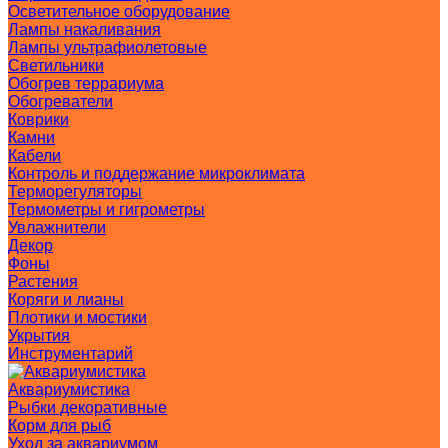
Осветительное оборудование
Лампы накаливания
Лампы ультрафиолетовые
Светильники
Обогрев террариума
Обогреватели
Коврики
Камни
Кабели
Контроль и поддержание микроклимата
Терморегуляторы
Термометры и гигрометры
Увлажнители
Декор
Фоны
Растения
Коряги и лианы
Плотики и мостики
Укрытия
Инструментарий
Аквариумистика
Рыбки декоративные
Корм для рыб
Уход за аквариумом