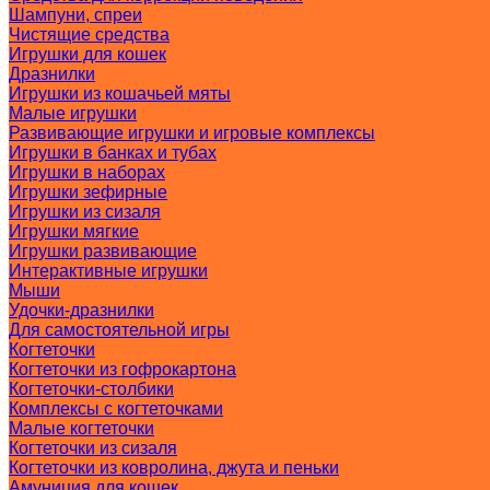
Шампуни, спреи
Чистящие средства
Игрушки для кошек
Дразнилки
Игрушки из кошачьей мяты
Малые игрушки
Развивающие игрушки и игровые комплексы
Игрушки в банках и тубах
Игрушки в наборах
Игрушки зефирные
Игрушки из сизаля
Игрушки мягкие
Игрушки развивающие
Интерактивные игрушки
Мыши
Удочки-дразнилки
Для самостоятельной игры
Когтеточки
Когтеточки из гофрокартона
Когтеточки-столбики
Комплексы с когтеточками
Малые когтеточки
Когтеточки из сизаля
Когтеточки из ковролина, джута и пеньки
Амуниция для кошек