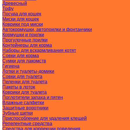
Древесный
Тофу
Посуда для кошек
Миски для кошек
Коврики под миски
Автокормушки, автопоилки и фонтанчики
Кормушки и поилки
Прогулочные поилки
Контейнеры для корма
Наборы для вскармливания котят
Совки для корма
Сумки для лакомств
Гигиена
Лотки и туалеты-домики
Совки для туалета
Пеленки для туалета
Пакеты в лоток
Коврики для туалета
Поглотители запаха и пятен
Влажные салфетки
Защитные воротники
Зубные щетки
Приспособление для удаления клещей
Репелентные средства
Средства для коррекции поведения