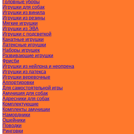
Головные уборы
Игрушки для собак
Игрушки из винила
Игрушки из резины
Мягкие игрушки
Игрушки из ЭВА
Игрушки с подсветкой
Канатные игрушки
Латексные игрушки
Наборы игрушек
Развивающие игрушки
Фрисби
Игрушки из нейлона и неопрена
Игрушки из латекса
Игрушки веревочные
Аппортировки
Для самостоятельной игры
Амуниция для собак
Адресники для собак
Комплектующие
Комплекты амуниции
Намордники
Ошейники
Поводки
Ринговки