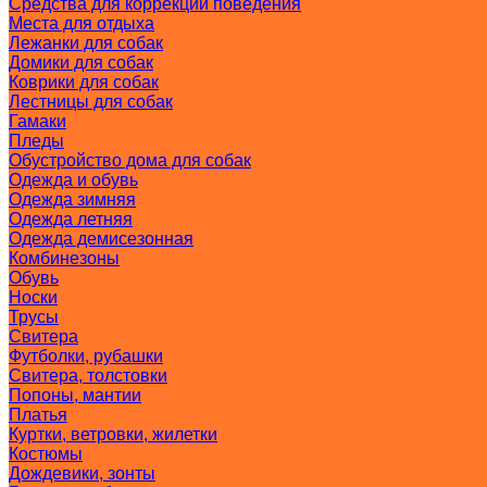
Средства для коррекции поведения
Места для отдыха
Лежанки для собак
Домики для собак
Коврики для собак
Лестницы для собак
Гамаки
Пледы
Обустройство дома для собак
Одежда и обувь
Одежда зимняя
Одежда летняя
Одежда демисезонная
Комбинезоны
Обувь
Носки
Трусы
Свитера
Футболки, рубашки
Свитера, толстовки
Попоны, мантии
Платья
Куртки, ветровки, жилетки
Костюмы
Дождевики, зонты