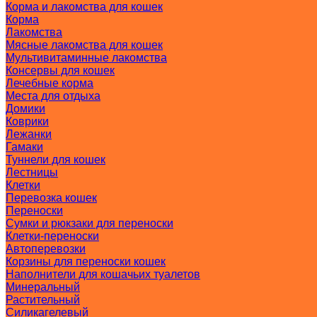
Корма и лакомства для кошек
Корма
Лакомства
Мясные лакомства для кошек
Мультивитаминные лакомства
Консервы для кошек
Лечебные корма
Места для отдыха
Домики
Коврики
Лежанки
Гамаки
Туннели для кошек
Лестницы
Клетки
Перевозка кошек
Переноски
Сумки и рюкзаки для переноски
Клетки-переноски
Автоперевозки
Корзины для переноски кошек
Наполнители для кошачьих туалетов
Минеральный
Растительный
Силикагелевый