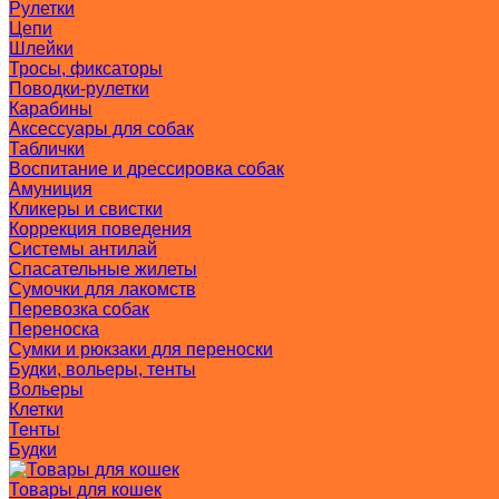
Рулетки
Цепи
Шлейки
Тросы, фиксаторы
Поводки-рулетки
Карабины
Аксессуары для собак
Таблички
Воспитание и дрессировка собак
Амуниция
Кликеры и свистки
Коррекция поведения
Системы антилай
Спасательные жилеты
Сумочки для лакомств
Перевозка собак
Переноска
Сумки и рюкзаки для переноски
Будки, вольеры, тенты
Вольеры
Клетки
Тенты
Будки
Товары для кошек