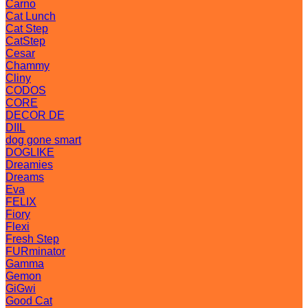
Carno
Cat Lunch
Cat Step
CatStep
Cesar
Chammy
Cliny
CODOS
CORE
DECOR DE
DIIL
dog gone smart
DOGLIKE
Dreamies
Dreams
Eva
FELIX
Fiory
Flexi
Fresh Step
FURminator
Gamma
Gemon
GiGwi
Good Cat