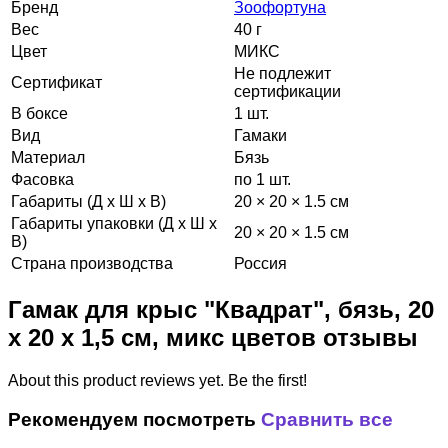
Бренд
Зоофортуна
Вес
40 г
Цвет
МИКС
Не подлежит
Сертификат
сертификации
В боксе
1 шт.
Вид
Гамаки
Материал
Бязь
Фасовка
по 1 шт.
Габариты (Д х Ш х В)
20 × 20 × 1.5 см
Габариты упаковки (Д х Ш х
20 × 20 × 1.5 см
В)
Страна производства
Россия
Гамак для крыс "Квадрат", бязь, 20
х 20 х 1,5 см, микс цветов отзывы
About this product reviews yet. Be the first!
Рекомендуем посмотреть
Сравнить все