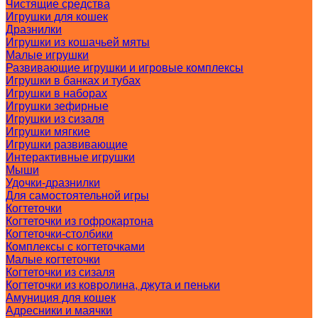
Чистящие средства
Игрушки для кошек
Дразнилки
Игрушки из кошачьей мяты
Малые игрушки
Развивающие игрушки и игровые комплексы
Игрушки в банках и тубах
Игрушки в наборах
Игрушки зефирные
Игрушки из сизаля
Игрушки мягкие
Игрушки развивающие
Интерактивные игрушки
Мыши
Удочки-дразнилки
Для самостоятельной игры
Когтеточки
Когтеточки из гофрокартона
Когтеточки-столбики
Комплексы с когтеточками
Малые когтеточки
Когтеточки из сизаля
Когтеточки из ковролина, джута и пеньки
Амуниция для кошек
Адресники и маячки