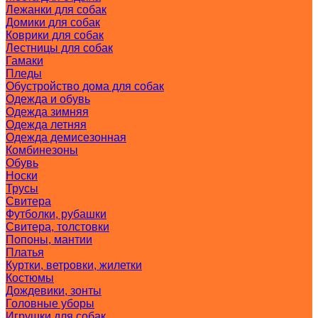
Лежанки для собак
Домики для собак
Коврики для собак
Лестницы для собак
Гамаки
Пледы
Обустройство дома для собак
Одежда и обувь
Одежда зимняя
Одежда летняя
Одежда демисезонная
Комбинезоны
Обувь
Носки
Трусы
Свитера
Футболки, рубашки
Свитера, толстовки
Попоны, мантии
Платья
Куртки, ветровки, жилетки
Костюмы
Дождевики, зонты
Головные уборы
Игрушки для собак