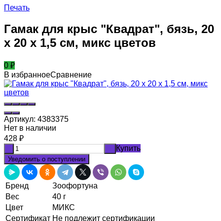
Печать
Гамак для крыс "Квадрат", бязь, 20
х 20 х 1,5 см, микс цветов
0
₽
В избранное
Сравнение
Артикул:
4383375
Нет в наличии
428
₽
Купить
-
+
Уведомить о поступлении
Бренд
Зоофортуна
Вес
40 г
Цвет
МИКС
Сертификат
Не подлежит сертификации