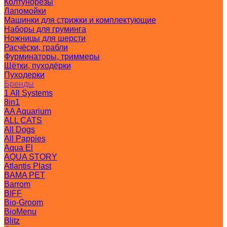
Колтунорезы
Лапомойки
Машинки для стрижки и комплектующие
Наборы для груминга
Ножницы для шерсти
Расчёски, грабли
Фурминаторы, триммеры
Щётки, пуходёрки
Пуходерки
Бренды
1 All Systems
8in1
AA Aquarium
ALL CATS
All Dogs
All Pappies
Aqua El
AQUA STORY
Atlantis Plast
BAMA PET
Barrom
BIFF
Bio-Groom
BioMenu
Blitz