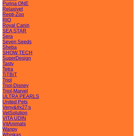
Purina ONE
Relaxivet
Repti-Zoo
RIO
Royal Canin
SEA STAR
Sera
Seven Seeds
Sheba
SHOW TECH
SuperDesign
Tasty
Tetra
TiTBiT
Triol
Triol-Disney
Triol-Marvel
ULTRA PEARLS
United Pets
Veny&#x27;s
VetSolution
VITA UDIN
VitAnimals
Wanpy
Whiskas