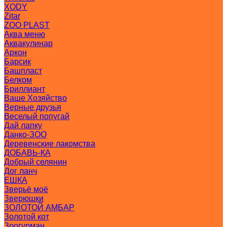
XODY
Zitar
ZOO PLAST
Аква меню
Аквакулинар
Аркон
Барсик
Башпласт
Белком
Бриллиант
Ваше Хозяйство
Верные друзья
Веселый попугай
Дай лапку
Данко-ЗОО
Деревенские лакомства
ДОБАВЬ-КА
Добрый селянин
Дог ланч
ЕШКА
Зверьё моё
Зверюшки
ЗОЛОТОЙ АМБАР
Золотой кот
Зоогурман