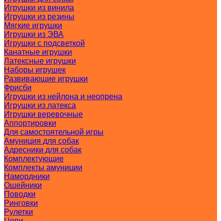
Игрушки из винила
Игрушки из резины
Мягкие игрушки
Игрушки из ЭВА
Игрушки с подсветкой
Канатные игрушки
Латексные игрушки
Наборы игрушек
Развивающие игрушки
Фрисби
Игрушки из нейлона и неопрена
Игрушки из латекса
Игрушки веревочные
Аппортировки
Для самостоятельной игры
Амуниция для собак
Адресники для собак
Комплектующие
Комплекты амуниции
Намордники
Ошейники
Поводки
Ринговки
Рулетки
Цепи