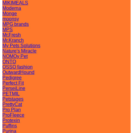
MIKIMEALS
Moderna
Monge
moonsy
MPG brands
MPS
Mr.Fresh
Mr.Kranch
My Pets Solutions
Nature's Miracle
NOMOy Pet
ONTO
OSSO fashion
OutwardHound
Pedigree
Perfect Fit
PerseiLine
PETMIL
Petstages
PrettyCat
Pro Plan
ProFleece
Protexin
Puffins
Purina