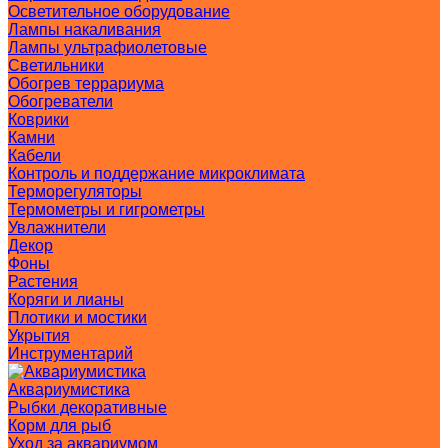
Осветительное оборудование
Лампы накаливания
Лампы ультрафиолетовые
Светильники
Обогрев террариума
Обогреватели
Коврики
Камни
Кабели
Контроль и поддержание микроклимата
Терморегуляторы
Термометры и гигрометры
Увлажнители
Декор
Фоны
Растения
Коряги и лианы
Плотики и мостики
Укрытия
Инструментарий
Аквариумистика
Рыбки декоративные
Корм для рыб
Уход за аквариумом