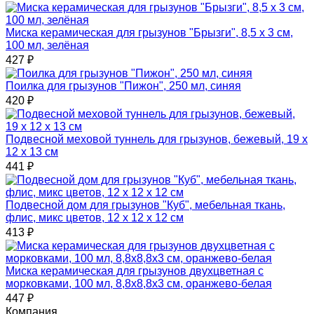
Миска керамическая для грызунов "Брызги", 8,5 х 3 см,
100 мл, зелёная
427
₽
Поилка для грызунов "Пижон", 250 мл, синяя
420
₽
Подвесной меховой туннель для грызунов, бежевый, 19 х
12 х 13 см
441
₽
Подвесной дом для грызунов "Куб", мебельная ткань,
флис, микс цветов, 12 х 12 х 12 см
413
₽
Миска керамическая для грызунов двухцветная с
морковками, 100 мл, 8,8х8,8х3 см, оранжево-белая
447
₽
Компания