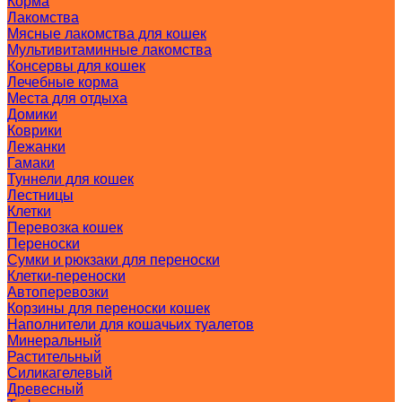
Корма
Лакомства
Мясные лакомства для кошек
Мультивитаминные лакомства
Консервы для кошек
Лечебные корма
Места для отдыха
Домики
Коврики
Лежанки
Гамаки
Туннели для кошек
Лестницы
Клетки
Перевозка кошек
Переноски
Сумки и рюкзаки для переноски
Клетки-переноски
Автоперевозки
Корзины для переноски кошек
Наполнители для кошачьих туалетов
Минеральный
Растительный
Силикагелевый
Древесный