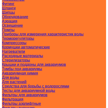
Фитинг
Шланги
Щипцы
Оборудование
Аэрация
Освещение
Помпы
Приборы для измерения характеристик воды
Терморегуляторы
Компрессоры
Кормушки автоматические
Нагреватели
Расходные материалы
Стерилизаторы
Крышки и поддоны для аквариумов
Тумбы под аквариумы
Аквариумная химия
Для воды
Для растений
Средства для борьбы с водорослями
Тесты для аквариумной воды
Фильтры для аквариумов
Фильтрация
Фильтры аэрлифтные
Фильтры внешние