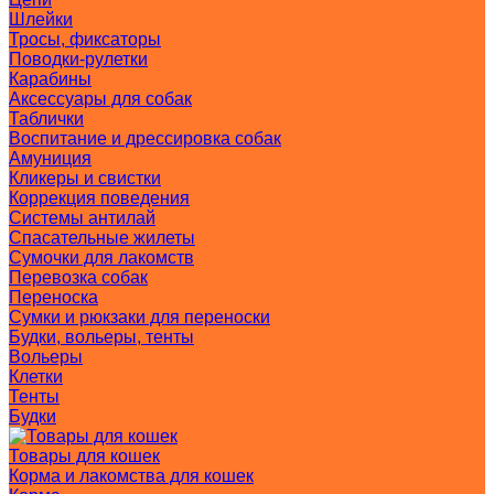
Шлейки
Тросы, фиксаторы
Поводки-рулетки
Карабины
Аксессуары для собак
Таблички
Воспитание и дрессировка собак
Амуниция
Кликеры и свистки
Коррекция поведения
Системы антилай
Спасательные жилеты
Сумочки для лакомств
Перевозка собак
Переноска
Сумки и рюкзаки для переноски
Будки, вольеры, тенты
Вольеры
Клетки
Тенты
Будки
Товары для кошек
Корма и лакомства для кошек