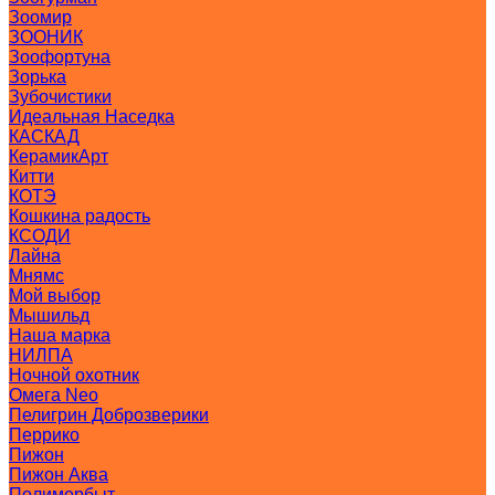
Зоомир
ЗООНИК
Зоофортуна
Зорька
Зубочистики
Идеальная Наседка
КАСКАД
КерамикАрт
Китти
КОТЭ
Кошкина радость
КСОДИ
Лайна
Мнямс
Мой выбор
Мышильд
Наша марка
НИЛПА
Ночной охотник
Омега Neo
Пелигрин Доброзверики
Перрико
Пижон
Пижон Аква
Полимербыт