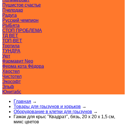
Пушистое счастье
Пчелодар
Радуга
Русский чемпион
РЫБята
СТОП ПРОБЛЕМА
ТД ВЕТ
ТОП-ВЕТ
Тортила
ТУНДРА
Уют
Фармавит Neo
Ферма кота Фёдора
Хвостел
Чистотел
Экософт
Эльф
Юнитабс
Главная
→
Товары для грызунов и хорьков
→
Оборудование в клетки для грызунов
→
Гамак для крыс "Квадрат", бязь, 20 х 20 х 1,5 см,
микс цветов