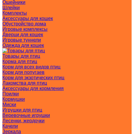
Ошейники
Шлейки
Комплекты
Аксессуары для кошек
Обустройство дома
Игровые комплексы
Дверци для кошек
Игровые туннели
Одежда для кошек
Товары для птиц
Корма для птиц
Корм для всех видов птиц
Корм для попугаев
Корм для экзотических птиц
Лакомства для птиц
Аксессуары для кормления
Поилки
Кормушки
Миски
Игрушки для птиц
Веревочные игрушки
Лесенки, жердочки
Качели
Зеркала