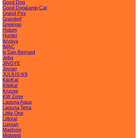
Good Dog
Good Dog&amp;Cat
Grand Prix
Grandorf
Greengo
Hidom
Hunter
Ibiyaya
IMAC
Iv San Bernard
Jebo
JINGYE
Joyser
JULIUS-K9
KikiKat
Kitekat
Kruuse
KW Zone
Laguna Aqua
Laguna Terra
Little One
Littoral
Luxsan
Maelson
Midwest