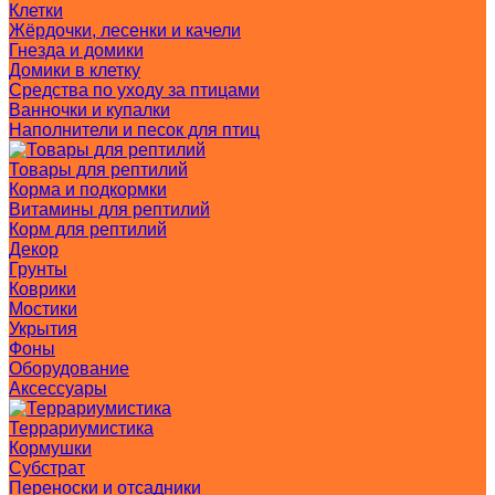
Клетки
Жёрдочки, лесенки и качели
Гнезда и домики
Домики в клетку
Средства по уходу за птицами
Ванночки и купалки
Наполнители и песок для птиц
Товары для рептилий
Корма и подкормки
Витамины для рептилий
Корм для рептилий
Декор
Грунты
Коврики
Мостики
Укрытия
Фоны
Оборудование
Аксессуары
Террариумистика
Кормушки
Субстрат
Переноски и отсадники