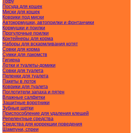
Тофу
Посуда для кошек
Миски для кошек
Коврики под миски
Автокормушки, автопоилки и фонтанчики
Кормушки и поилки
Прогулочные поилки
Контейнеры для корма
Наборы для вскармливания котят
Совки для корма
Сумки для лакомств
Гигиена
Лотки и туалеты-домики
Совки для туалета
Пеленки для туалета
Пакеты в лоток
Коврики для туалета
Поглотители запаха и пятен
Влажные салфетки
Защитные воротники
Зубные щетки
Приспособление для удаления клещей
Репелентные средства
Средства для коррекции поведения
Шампуни, спреи